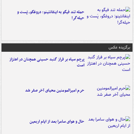
حمله تند فیگو به اینفانتینو: دروغگو، پَست‌ و
حیله‌گر!
برگزیده عکس
پرچم سیاه بر فراز گنبد حسینی همچنان در اهتزاز
است
حرم امیرالمومنین محیای آخر صفر شد
حال و هوای سامرا بعد از ایام اربعین