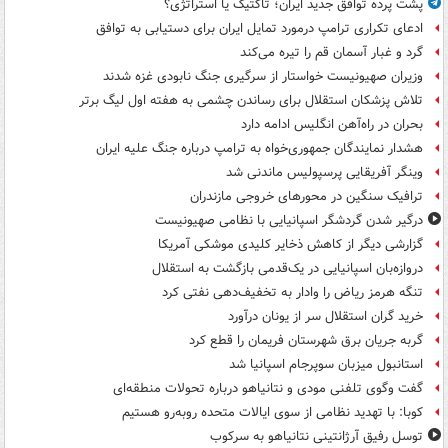
پشت پرده توافق جدید ایران؛ تاکتیک یا استراتژی؟
ادعای تکراری ترامپ درمورد تمایل ایران برای دستیابی به توافق
گرد و غبار آسمان قم را تیره می‌کند
وزیران صهیونیست خواستار از سرگیری جنگ نابودی غزه شدند
تلاش پزشکان استقلال برای رساندن چشمی به هفته اول لیگ برتر
بحران در راه‌آهن انگلیس ادامه دارد
هشدار نمایندگان جمهوری‌خواه به ترامپ درباره جنگ علیه ایران
وینگر آفریقایی پرسپولیس ماندنی شد
ترافیک سنگین در محورهای خروجی مازندران
درگیر شدن گردشگر اسپانیایی با نظامی صهیونیست
گزارشی دیگر از کاهش ذخایر کلیدی موشکی آمریکا
دروازه‌بان اسپانیایی در یک‌قدمی بازگشت به استقلال
تنگه هرمز ریاض را وادار به تخفیف‌دهی نفتی کرد
خرید گران استقلال سر از یونان درآورد
گربه جریان برق شهرستان فریمان را قطع کرد
استانبول میزبان سوپرجام اسپانیا شد
گفت وگوی تلفنی مودی و نتانیاهو درباره تحولات منطقه‌ای
کوبا: با تهدید نظامی از سوی ایالات متحده روبه‌رو هستیم
توسل رفیق آرژانتینی نتانیاهو به سرکوب