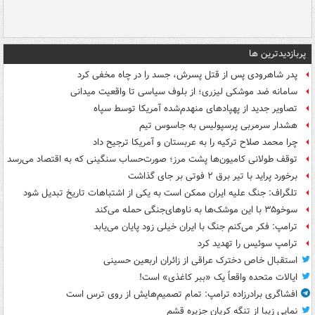
پربازدیدترین ها
پدر شاهرودی پس از قتل پسرش، جسد را در چاه مخفی کرد
سامانه ضد موشکی لیزری؛ از بلوف سیاسی تا واقعیت میدانی
تصاویر جدید از پهپادهای منهدم‌شده آمریکا توسط سپاه
هشدار سرمربی پرسپولیس به جاسوس تیم
چرا محمد صلاح ترکیه را به عربستان و آمریکا ترجیح داد
توقف طولانی کامیون‌ها پشت مرز؛ صورت‌حساب سنگینی که به اقتصاد می‌رسد
برخورد پراید با تیر برق ۲ فوتی بر جای گذاشت
تلگراف: جنگ علیه ایران ممکن است به یکی از اشتباهات تاریخ تبدیل شود
سوخو۳۵ با این موشک‌ها به ناوهای‌جنگی حمله می‌کند
ترامپ: فکر می‌کنم جنگ با ایران خیلی زود پایان می‌یابد
ترامپ سوئیس را تهدید کرد
استقبال خاص دخترک عراقی از زائران اربعین حسینی
ایالات متحده واقعاً یک «ببر کاغذی» است!
افشاگری برادرزاده ترامپ: تمام تصمیم‌هایش از روی ترس است
نمایی زیبا از تنگه کریان جزیره قشم