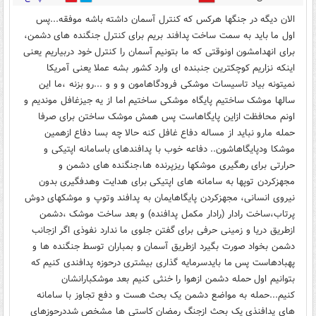
الان دیگه در جنگها هرکس که کنترل آسمان داشته باشه موفقه...پس
اول ما باید به سمت ساخت پدافند بریم برای کنترل جنگنده های دشمن،
برای انهدامشون اونوقتی که ما بتونیم آسمان را کنترل خود دربیاریم یعنی
اینکه نزاریم کوچکترین جنبنده ای وارد کشور بشه عملا یعنی آمریکا
نمیتونه بیاد تاسیسات موشکی فرودگاهامون و و و ...رو بزنه ،ما این
سالها موشک ساختیم پایگاه موشکی ساختیم اما از یه جیزغافل موندیم و
اونم محافظت ازاین پایگاهاست پس همش موشک ساختن برای صرفا
حمله مارو نباید از مساله دفاع غافل کنه حالا چه بسا دفاع ازهمین
موشکا ودپایگاهاشون.. دفاعه خوب با پدافندهای باسامانه اپتیکی و
حرارتی برای رهگیری موشکها ریزپرنده ها،جنگنده های دشمن و
مجهزکردن توپها به سامانه های اپتیکی برای هدایت وهدفگیری بدون
نیروی انسانی، مجهزکردن پایگاهایمان به پدافند وتوپ و موشکهای دوش
پرتاب،ساخت رادار (رادار مکمل پدافنده) و بعد ساخت موشک ،دشمن
ازطریق دریا و زمینی حرفی برای گفتن جلوی ما ندارد نفوذی اگر ازجانب
دشمن بخواد صورت بگیرد ازطریق آسمان و بمباران توسط جنگنده ها و
پهبادهاست پس ما بایدسرمایه گذاری بیشتری درحوزه پدافندی کنیم که
بتوانیم اول حمله دشمن ازهوا را خنثی کنیم بعد موشکبارانشان
کنیم...حمله به مواضع دشمن یک بحث هست و دفع تجاوز با سامانه
های پدافنذی یک بحث ازجنگ رمضان کاستی ها مشخص شددرحوزهای