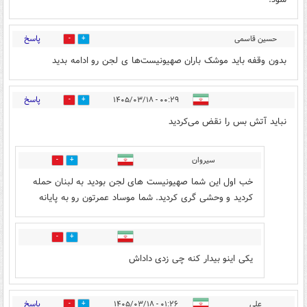
پاسخ
حسین قاسمی
1
4
طاقبستانی
۲۳:۵۷ - ۱۴۰۵/۰۳/۱۷
بدون وقفه باید موشک باران صهیونیست‌ها ی لجن رو ادامه بدید
پاسخ
۰۰:۲۹ - ۱۴۰۵/۰۳/۱۸
9
1
نباید آتش بس را نقض می‌کردید
سیروان
0
2
خب اول این شما صهیونیست های لجن بودید به لبنان حمله
کردید و وحشی گری کردید. شما موساد عمرتون رو به پایانه
0
5
یکی اینو بیدار کنه چی زدی داداش
پاسخ
علی
۰۱:۲۶ - ۱۴۰۵/۰۳/۱۸
1
1