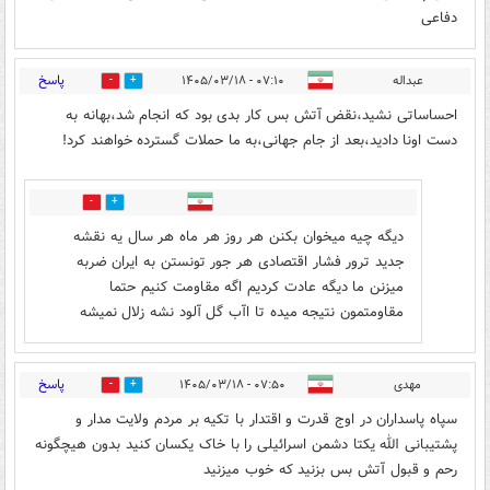
دفاعی
پاسخ
عبداله
۰۷:۱۰ - ۱۴۰۵/۰۳/۱۸
2
0
احساساتی نشید،نقض آتش بس کار بدی بود که انجام شد،بهانه به
دست اونا دادید،بعد از جام جهانی،به ما حملات گسترده خواهند کرد!
0
0
دیگه چیه میخوان بکنن هر روز هر ماه ‌هر سال یه نقشه
جدید ترور فشار اقتصادی هر جور تونستن به ایران ضربه
میزنن ما دیگه عادت کردیم اگه مقاومت کنیم حتما
مقاومتمون نتیجه میده تا اآب گل آلود نشه زلال نمیشه
پاسخ
مهدی
۰۷:۵۰ - ۱۴۰۵/۰۳/۱۸
0
1
سپاه پاسداران در اوج قدرت و اقتدار با تکیه بر مردم ولایت مدار و
پشتیبانی الله یکتا دشمن اسرائیلی را با خاک یکسان کنید بدون هیچگونه
رحم و قبول آتش بس بزنید که خوب میزنید