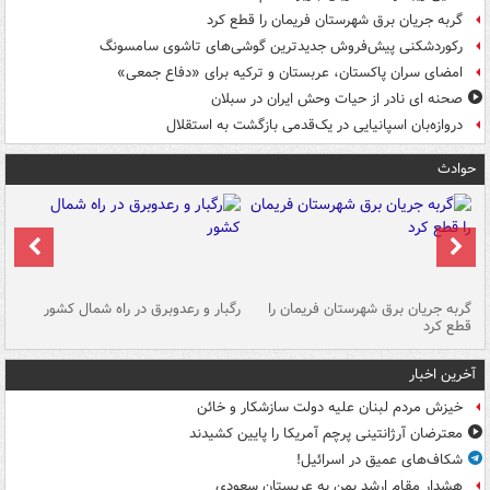
گربه جریان برق شهرستان فریمان را قطع کرد
رکوردشکنی پیش‌فروش جدیدترین گوشی‌های تاشوی سامسونگ
امضای سران پاکستان، عربستان و ترکیه برای «دفاع جمعی»
صحنه ای نادر از حیات وحش ایران در سبلان
دروازه‌بان اسپانیایی در یک‌قدمی بازگشت به استقلال
حوادث
گربه جریان برق شهرستان فریمان را
رگبار و رعدوبرق در راه شمال کشور
قطع کرد
گذ
آخرین اخبار
خیزش مردم لبنان علیه دولت سازشکار و خائن
معترضان آرژانتینی پرچم آمریکا را پایین کشیدند
شکاف‌های عمیق در اسرائیل!
هشدار مقام ارشد یمن به عربستان سعودی