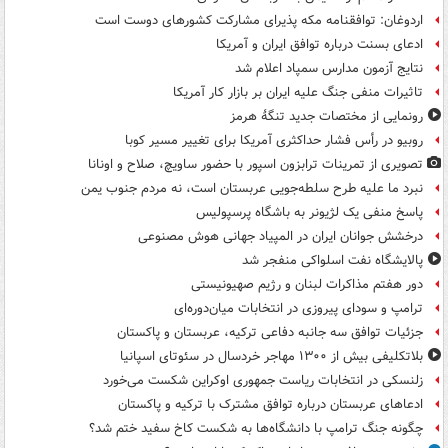
اردوغان: توافقنامه مکه پذیرای مشارکت کشورهای دوست است
ادعای بسنت درباره توافق ایران و آمریکا
نتایج آزمون مدارس سمپاد اعلام شد
تاثیرات منفی جنگ علیه ایران بر بازار کار آمریکا
رونمایی از مختصات جدید تنگۀ هرمز
روبیو در رأس فشار حداکثری آمریکا برای تغییر مسیر کوبا
تصویری از تمرینات ترابزون اسپور با حضور ساویچ، صلاح و اونانا
نبرد ما علیه طرح سلطه‌جویی عربستان است، نه مردم جنوب یمن
پاسخ منفی یک لژیونر به باشگاه پرسپولیس
درخشش جوانان ایران در المپیاد جهانی هوش مصنوعی
پالایشگاه نفت اسلواکی منفجر شد
دور هفتم مذاکرات لبنان و رژیم صهیونیستی
ترامپ و سودای پیروزی در انتخابات میان‌دوره‌ای
جزئیات توافق سه جانبه دفاعی ترکیه، عربستان و پاکستان
بلاتکلیفی بیش از ۱۳۰۰ مهاجر خردسال در سئوتای اسپانیا
زلنسکی در انتخابات ریاست جمهوری اوکراین شکست می‌خورد
ادعاهای عربستان درباره توافق مشترک با ترکیه و پاکستان
چگونه جنگ ترامپ با دانشگاه‌ها به شکست کاخ سفید ختم شد؟