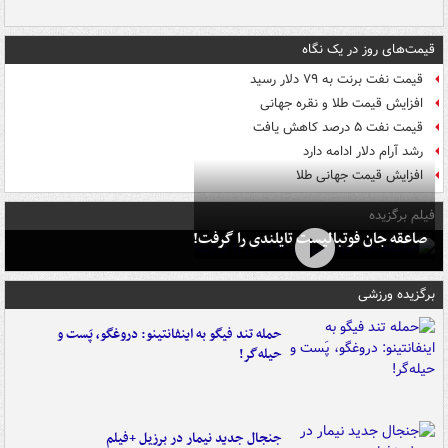
قیمت‌های روز در یک نگاه
قیمت نفت برنت به ۷۹ دلار رسید
افزایش قیمت طلا و نقره جهانی
قیمت نفت ۵ درصد کاهش یافت
رشد آرام دلار ادامه دارد
افزایش قیمت جهانی طلا
فیلم برگزیده
صاعقه جان فوتبالیست تایلندی را گرفت!
برگزیده ورزشی
حمله تند فیگو به اینفانتینو: دروغگو، پَست‌ و
حیله‌گر!
جنجال جدید نیمار در برزیل +فیلم