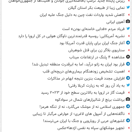
ریزش پایگاه جدید ترامپ بافاصله‌گیری جوانان و اقلیت‌ها از جمهوری‌خواهان
نمایی زیبا از طبیعت بکر استان گیلان
کاهش شدید واردات نفت چین به دلیل جنگ علیه ایران
آهوی ایرانی
فریاد مردم «فدایی خامنه‌ای بودن» است
نشریه آمریکایی: روسیه قدرتمندترین ناوگان هوایی در کل اروپا را دارد
آغاز جنگ ایران برای پایان قدرت آمریکا بود
سناریوی بلاگر زن برای قتل شوهرش
مشاهده ۴ پلنگ در ارتفاعات میناب
قرار بود ایران به زانو درآید، اما به ابرقدرت منطقه تبدیل شد!
اهمیت تشخیص زودهنگام بیماری‌های دریچه‌ای قلب
افزایش مجدد قیمت بنزین نتیجه ابهام در مذاکرات
به یاد آن روز که به زیارت کربلا رفتی!
قیمت گاز در اروپا به بالاترین سطح خود از ۲۰۲۳ رسید
برداشت برنج از شالیزارهای شمال در سوادکوه
جمهوری اسلامی نه از موشک می‌گذرد، نه از تنگه هرمز!
ناگفته‌هایی از آمپول های لاغری؛ از عوارض مرگبار تا زیبایی
کشورهای عربی از رویارویی و جنگ با ایران می‌ترسند!
تجهیز موشکهای سپاه به نفس اژدها+عکس