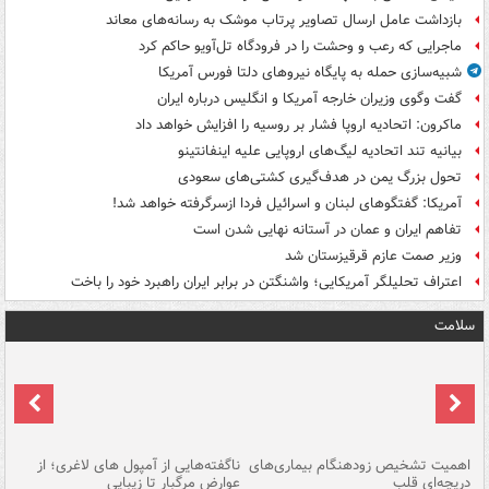
بازداشت عامل ارسال تصاویر پرتاب موشک به رسانه‌های معاند
ماجرایی که رعب و وحشت را در فرودگاه تل‌آویو حاکم کرد
شبیه‌سازی حمله به پایگاه نیروهای دلتا فورس آمریکا
گفت وگوی وزیران خارجه آمریکا و انگلیس درباره ایران
ماکرون: اتحادیه اروپا فشار بر روسیه را افزایش خواهد داد
بیانیه تند اتحادیه لیگ‌های اروپایی علیه اینفانتینو
تحول بزرگ یمن در هدف‌گیری کشتی‌های سعودی
آمریکا: گفتگوهای لبنان و اسرائیل فردا ازسرگرفته خواهد شد!
تفاهم ایران و عمان در آستانه نهایی شدن است
وزیر صمت عازم قرقیزستان شد
اعتراف تحلیلگر آمریکایی؛ واشنگتن در برابر ایران راهبرد خود را باخت
سلامت
اهمیت تشخیص زودهنگام بیماری‌های
ناگفته‌هایی از آمپول های لاغری؛ از
دریچه‌ای قلب
عوارض مرگبار تا زیبایی
تا