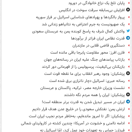
پایان تلخ یک نزاع خانوادگی در دورود
افزایش بی‌سابقه سرقت سوخت در انگلیس
پرواز بالگردها و پهپادهای شناسایی اسرائیل بر فراز سوریه
یک صهیونیست به جرم اعتراض به نتانیاهو زندانی شد
واکنش کمال شرف به پاسخ کوبنده یمن به عربستان سعودی
قدرت نظامی ایران فراتر از برآوردها
دستگیری قاضی قلابی در مازندران
فارن افرز: محور مقاومت پابرجا باقی مانده است
بازتاب پیامدهای جنگ علیه ایران در رسانه‌های جهان
بازیکنان بی‌کیفیت، پرسپولیس را از قهرمانی دور کردند
پزشکیان: وجود رهبر انقلاب برای ما نقطه قوت است
رسانه عبری: اسرائیل دچار ناترازی برق شده است
نشست وزیران خارجه مصر، ترکیه، پاکستان و عربستان
پزشکیان: ایران را همه مردم نگه داشتند
ایران در مسیر تبدیل شدن به قدرت برتر منطقه است!
ارتش یمن: نفتکش سعودی را در خلیج عدن هدف قرار دادیم
پزشکیان: اگر تا امروز مانده‌ایم، به‌خاطر مردم نجیب ایران است
ادامه ناامنی و خشونت در آمریکا؛ چندین کشته در کارولینای شمالی
فیدان: حماس به تعهدات خود عمل کرد، امّا اسرائیل نه