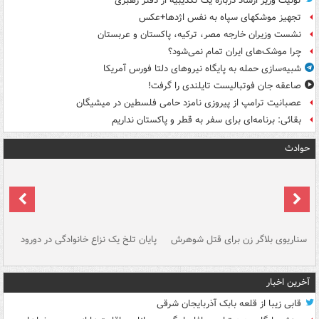
توئیت وزیر ارشاد درباره یک تکذیبیه از دفتر رهبری
تجهیز موشکهای سپاه به نفس اژدها+عکس
نشست وزیران خارجه مصر، ترکیه، پاکستان و عربستان
چرا موشک‌های ایران تمام نمی‌شود؟
شبیه‌سازی حمله به پایگاه نیروهای دلتا فورس آمریکا
صاعقه جان فوتبالیست تایلندی را گرفت!
عصبانیت ترامپ از پیروزی نامزد حامی فلسطین در میشیگان
بقائی: برنامه‌ای برای سفر به قطر و پاکستان نداریم
حوادث
سناریوی بلاگر زن برای قتل شوهرش
پایان تلخ یک نزاع خانوادگی در دورود
و 
آخرین اخبار
قابی زیبا از قلعه بابک آذربایجان شرقی