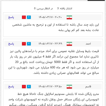
انتشار یافته: 3
در انتظار بررسی: 0
پاسخ
۲۰:۲۰ - ۱۴۰۵/۰۳/۱۷
0
0
این باید چند سال باشه تا استفاده از اون و ترحیح به ماشین شخصی
عادت بشه بعد کم کم پولی بشه
پاسخ
احمد
۲۲:۳۸ - ۱۴۰۵/۰۳/۱۷
0
0
قیمت بلیط وسایل نقلیه عمومی برای آحاد مردم با درآمدهای پائین نیز
تاثیری ندارد اما مجموع این درآمد اگر فقط 4 میلیون نفر در روز یک بار
از آن استفاده کنند و اگر فقط 5000 تومان پرداخت کنند بالغ بر 20
میلیارد در روز می شود که هر ماه 600 میلیارد می شود. شهرداری با این
مبالغ می تواند فعالیتهای عمرانی زیادی داشته باشد.
پاسخ
قاسم
۲۳:۵۰ - ۱۴۰۵/۰۳/۱۷
0
0
مترو رایگان شده کا بابتش ممنونیم اماازاول جنگ تاحالا هیچ خط
اتوبوسرانی ای رایگان مسافر حمل ونقل نکرده نه اتوبوسهای شرکت واحد
نه اتوبوسهای پیمانکار همگی ازمردم کرایه گرفتن ومیگیرن ووقتی مبگیم