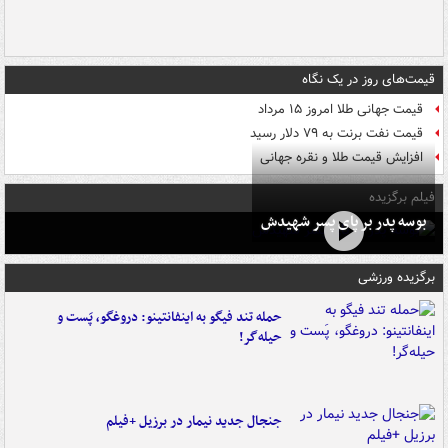
قیمت‌های روز در یک نگاه
قیمت جهانی طلا امروز ۱۵ مرداد
قیمت نفت برنت به ۷۹ دلار رسید
افزایش قیمت طلا و نقره جهانی
فیلم برگزیده
بوسه‌ پدر بر پای پسر شهیدش
برگزیده ورزشی
حمله تند فیگو به اینفانتینو: دروغگو، پَست‌ و
حیله‌گر!
جنجال جدید نیمار در برزیل +فیلم