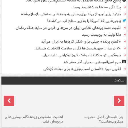
پاسخ قاطع ملیحه محمدی به نسخه تسلیم‌طلبی روی آنتن BBC
پرشدگی سدها به ۵۸درصد رسید
بازدید وزیر نیرو از روند برق‌رسانی به واحدهای صنعتی بازسازی‌شده
زنجیرهایی که آمریکا را به زیر سطح آب می‌کشند!
تثبیت دستاوردهای نظامی ایران در مرزهای غربی در سایه جنگ رمضان
دانا وایت به بن‌بست رسید
«کمانِ پرنده» چینی برای شکار کروزها به ایران می‌آید
۷۰ درصد از صهیونیست‌ها نگران سلامت انتخابات هستند
یاوه‌گویی تولیدکننده موشک کروز اوکراینی علیه ایران
حرم امیرالمومنین محیای آخر صفر شد
آخرین نبرد «داستان اسباب‌بازی» برای نجات کودکی
سلامت
ی
چرا تابستان فصل محبوب
اهمیت تشخیص زودهنگام بیماری‌های
نا
میکروب‌هاست؟
دریچه‌ای قلب
عو