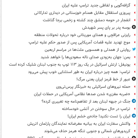
گزافه‌گویی و لفاظی جدید ترامپ علیه ایران
پیروزی استقلال مقابل همنام خوزستانی در دیداری تدارکاتی
انفجار در حومه دمشق چند کشته و زخمی برجا گذاشت
بوسه‌ پدر بر پای پسر شهیدش
رایزنی عراقچی و همتای موریتانی خود درباره تحولات منطقه
موج تهدید علیه قضات آمریکایی پس از صدور حکم علیه ترامپ
روایتی از همدلی و همسویی ملت‌ها در مراسم اربعین
یمن: جهان به‌زودی صدای ناله سعودی‌ها را خواهد شنید
یونیفل: ارتش اسرائیل در یک روز ۱۱۳ توپ به جنوب لبنان شلیک کرده است
ترامپ: همه چیز درباره ایران به طور استثنایی خوب پیش می‌رود
عبور از خط قرمز ایران یعنی مرگ!
حمله نیروهای اسرائیلی به خبرنگار پرس‌تی‌وی
«ضربه مغزی» شدن صدها نظامی آمریکایی در حملات ایران
جنگ در جبهه لبنان بعد از تفاهم‌نامه چه تغییری کرده؟
ترامپ در حال سوختن در آتشی خودساخته
ایران را تست نکنید! جاده‌ی خشم ایران!
واکنش سفارت ایران به بیانیه مغرضانه نمایندگان پارلمان اتریش
کریدورهای شمالی و جنوبی تنگه هرمز حذف می‌شوند