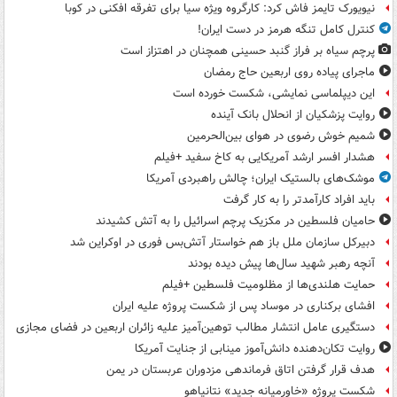
نیویورک تایمز فاش کرد: کارگروه ویژه سیا برای تفرقه افکنی در کوبا
کنترل کامل تنگه هرمز در دست ایران!
پرچم سیاه بر فراز گنبد حسینی همچنان در اهتزاز است
ماجرای پیاده روی اربعین حاج رمضان
این دیپلماسی نمایشی، شکست خورده است
روایت پزشکیان از انحلال بانک آینده
شمیم خوش رضوی در هوای بین‌الحرمین
هشدار افسر ارشد آمریکایی به کاخ سفید +فیلم
موشک‌های بالستیک ایران؛ چالش راهبردی آمریکا
باید افراد کارآمدتر را به کار گرفت
حامیان فلسطین در مکزیک پرچم اسرائیل را به آتش کشیدند
دبیرکل سازمان ملل باز هم خواستار آتش‌بس فوری در اوکراین شد
آنچه رهبر شهید سال‌ها پیش دیده بودند
حمایت هلندی‌ها از مظلومیت فلسطین +فیلم
افشای برکناری در موساد پس از شکست پروژه علیه ایران
دستگیری عامل انتشار مطالب توهین‌آمیز علیه زائران اربعین در فضای مجازی
روایت تکان‌دهنده دانش‌آموز مینابی از جنایت آمریکا
هدف قرار گرفتن اتاق‌ فرماندهی مزدوران عربستان در یمن
شکست پروژه «خاورمیانه جدید» نتانیاهو