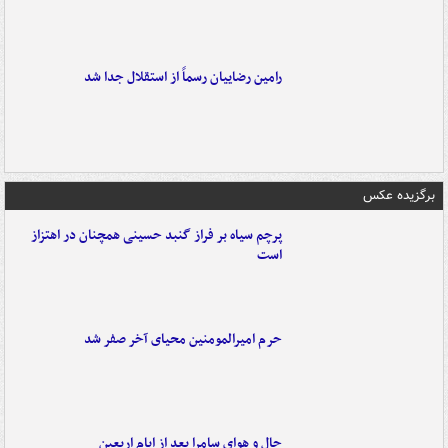
رامین رضاییان رسماً از استقلال جدا شد
برگزیده عکس
پرچم سیاه بر فراز گنبد حسینی همچنان در اهتزاز
است
حرم امیرالمومنین محیای آخر صفر شد
حال و هوای سامرا بعد از ایام اربعین