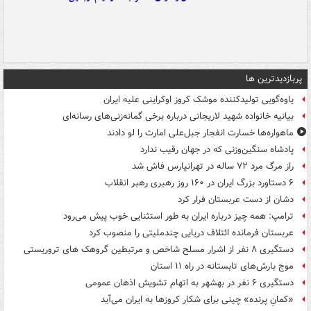
پربازدیدترین ها
یاوه‌گویی تولیدکننده موشک کروز اوکراینی علیه ایران
بیانیه خانواده شهید لاریجانی درباره برخی گمانه‌زنی‌های رسانه‌ای
ماهواره‌ها خسارت انفجار جبل‌علی امارت را لو دادند
پادشاه سنگین‌وزنی که در جهان رقیب ندارد
راز مرگ مرد ۷۲ ساله در تهرانپارس فاش شد
۶ دستاورد بزرگ ایران در ۱۶۰ روز رهبری رهبر انقلاب
دشان از دست عربستان فرار کرد
ترامپ: همه چیز درباره ایران به طور استثنایی خوب پیش می‌رود
عربستان فرمانده ائتلاف دریایی چندملیتی را منصوب کرد
دستگیری ۸ نفر از اشرار مسلح شاخص و مرتبطین گروهک های تروریستی
موج بارش‌های تابستانه در راه ۱۱ استان
دستگیری ۶ نفر در بهشهر به اتهام تشویش اذهان عمومی
«کمانِ پرنده» چینی برای شکار کروزها به ایران می‌آید