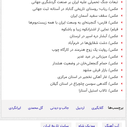
تبعات جنگ تحمیلی علیه ایران بر صنعت گردشگری جهانی
عکس/ ریاب؛ روستای تاریخی گناباد در آستانه ثبت جهانی
عکس/ سقف سفید آسمان ایران
عکس/ فارس؛ گنجینه‌ای به وسعت ایران با همه زیست‌بوم‌ها
فیلم/ نمایی از اشترانکوه زیبا و باشکوه
عکس/ آبشار دره اسپر در لرستان
عکس/ دشت شقایق‌ها در خرم‌آباد
عکس/ روایت یک زوج هنرمند در کارگاه چوب
عکس/ میزبانی در عید غدیر
عکس/ حمام گنجعلی‌خان در وضعیت هشدار
عکس/ بازار فرش مشهد
عکس/ غار آهکی نخجیر در استان مرکزی
عکس/ گلدهی سوسن چلچراغ در استان گیلان
عکس/ تالاب استیل آستارا
برچسب‌ها
گلابگیری
اردبیل
جالب و دیدنی
گل محمدی
ایرانگردی
آپ آهنگ
موزیک شاه
سایت تاریخ ایران