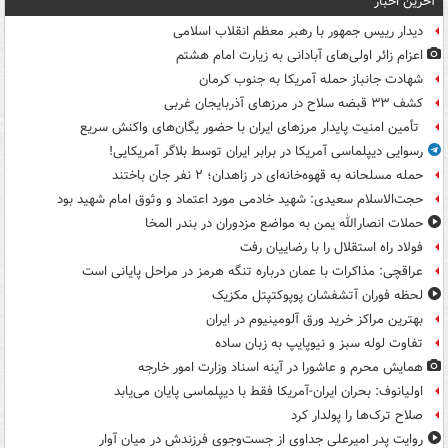
آخرین اخبار
دیدار رییس جمهور با رهبر معظم انقلاب اسلامی
اعزام زائر اولی‌های آبادانی به زیارت امام هشتم
شهادت جانباز حمله آمریکا به جنوب کرمان
کشف ۳۳ قبضه سلاح در مرزهای آذربایجان غربی
تأمین امنیت پایدار مرزهای ایران با حضور یگان‌های واکنش سریع
رسوایی دیپلماسی آمریکا در برابر ایران توسط بلاگر آمریکایی!
حمله مسلحانه به قهوه‌خانه‌ای در زاهدان؛ ۲ نفر جان باختند
حجت‌الاسلام سعیدی: شهید خادمی مورد اعتماد و وثوق امام شهید بود
حملات انصارالله یمن به مواضع مزدوران در بندر المخا
فولاد راه استقلال را با رضاییان رفت
عراقچی: مذاکرات با عمان درباره تنگه هرمز در مراحل پایانی است
لحظه فوران آتشفشان پوپوکتپتل مکزیک
بهترین مراکز خرید ورق آلومینیوم در ایران
تفاوت لوله سبز و نیوپایپ به زبان ساده
همایش محرم و عاشورا در آینه اسناد وزارت امور خارجه
اولیانوف: بحران ایران-آمریکا فقط با دیپلماسی پایان می‌یابد
صلاح ترک‌ها را پولدار کرد
روایت پدر امیرعلی جداوی از جست‌وجوی فرزندش در میان آوار