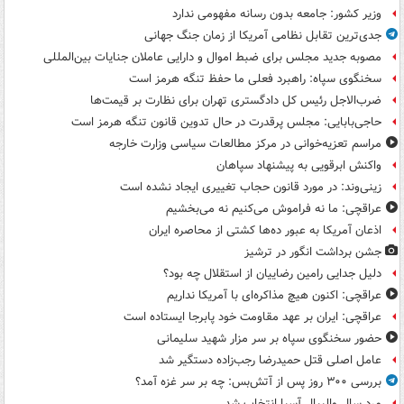
وزیر کشور: جامعه بدون رسانه مفهومی ندارد
جدی‌ترین تقابل نظامی آمریکا از زمان جنگ جهانی
مصوبه جدید مجلس برای ضبط اموال و دارایی عاملان جنایات بین‌المللی
سخنگوی سپاه: راهبرد فعلی ما حفظ تنگه هرمز است
ضرب‌الاجل رئیس کل دادگستری تهران برای نظارت بر قیمت‌ها
حاجی‌بابایی: مجلس پرقدرت در حال تدوین قانون تنگه هرمز است
مراسم تعزیه‌خوانی در مرکز مطالعات سیاسی وزارت خارجه
واکنش ابرقویی به پیشنهاد سپاهان
زینی‌وند: در مورد قانون حجاب تغییری ایجاد نشده است
عراقچی: ما نه فراموش می‌کنیم نه می‌بخشیم
اذعان آمریکا به عبور ده‌ها کشتی از محاصره ایران
جشن برداشت انگور در ترشیز
دلیل جدایی رامین رضاییان از استقلال چه بود؟
عراقچی: اکنون هیچ مذاکره‌ای با آمریکا نداریم
عراقچی: ایران بر عهد مقاومت خود پابرجا ایستاده است
حضور سخنگوی سپاه بر سر مزار شهید سلیمانی
عامل اصلی قتل حمیدرضا رجب‌زاده دستگیر شد
بررسی ۳۰۰ روز پس از آتش‌بس: چه بر سر غزه آمد؟
مرد سال والیبال آسیا انتخاب شد