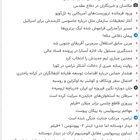
عکاسان و خبرنگاران در دفاع مقدس
ورود فرمانده تروریست‌های آمریکایی به تل‌آویو
آغاز تحقیقات سازمان ملل درباره جاسوسی کارمندش برای اسرائیل
مسیر درآمدزایی فراموش شده لیگ برتری‌ها
پیمان دفاعی مکه!
مربی سابق استقلال سرمربی آفریقای جنوبی شد
دستگیری مسئول یک اداره آستارا در پرونده فساد مالی
مجتبی جباری تیم جدیدش را انتخاب کرد
روایت رسانه عبری از دخالت آشکار ترامپ در کوبا
هشدار حماس درباره اقدامات توسعه طلبانه اشغالگران در کرانه باختری
احتمال سفر ویتکاف و کوشنر به اوکراین و روسیه
جان دوباره نگین فیروزه ای ایران «دریاچه ارومیه»
سرطان به استخوان‌های «بایدن» سرایت کرده است
پیروزی قاطع چلسی برابر میلان +فیلم
مهاجم پرسپولیس به پیکان پیوست
ترامپ، مرتکب جنایت جنگی شده است
دیدار دوستانه اما جدی؛ اینتر ۲- یوونتوس ۱ +فیلم
تساوی پرسپولیس مقابل الومینیوم اراک در دیدار دوستانه