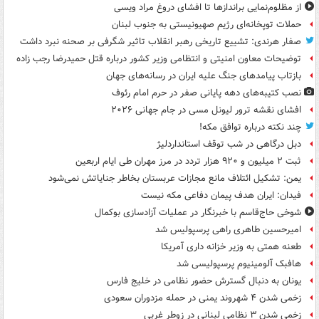
از مظلوم‌نمایی براندازها تا افشای دروغ مراد ویسی
حملات توپخانه‌ای رژیم صهیونیستی به جنوب لبنان
صفار هرندی: تشییع تاریخی رهبر انقلاب تاثیر شگرفی بر صحنه نبرد داشت
توضیحات معاون امنیتی و انتظامی وزیر کشور درباره قتل حمیدرضا رجب زاده
بازتاب پیامدهای جنگ علیه ایران در رسانه‌های جهان
نصب کتیبه‌های دهه پایانی صفر در حرم امام رئوف
افشای نقشه ترور لیونل مسی در جام جهانی ۲۰۲۶
چند نکته درباره توافق مکه!
دبل درگاهی در شب توقف استانداردلیژ
ثبت ۲ میلیون و ۹۲۰ هزار تردد در مرز مهران طی ایام اربعین
یمن: تشکیل ائتلاف مانع مجازات عربستان بخاطر جنایاتش نمی‌شود
فیدان: ایران هدف پیمان دفاعی مکه نیست
شوخی حاج‌قاسم با خبرنگار در عملیات آزادسازی بوکمال
امیرحسین طاهری راهی پرسپولیس شد
طعنه همتی به وزیر خزانه داری آمریکا
هافبک آلومینیوم پرسپولیسی شد
یونان به دنبال گسترش حضور نظامی در خلیج فارس
زخمی شدن ۴ شهروند یمنی در حمله مزدوران سعودی
زخمی شدن ۳ نظامی لبنانی در زوطر غربی