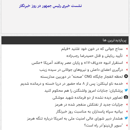
نشست خبری رئیس جمهور در روز خبرنگار
پربازدیدترین ها
مداح جوانی که در خون خود غلتید +فیلم
تأیید ربایش و قتل حمیدرضا رجب‌زاده
استقرار انبوه «دی‌اف‑۱۷» و پایان عصر پدافند آمریکا +عکس
درگیری اعضای داعش و نیروهای جولانی در سیده زینب
لحظه انفجار جایگاه CNG "صحنه" در دوربین مداربسته
خدمه ناو لینکلن: پس از ۸ ماه حضور در دریا خسته و درمانده‌ شدیم
پزشکیان: جنایات امروز واشنگتن را هم محکوم کنید
تصاویر دیده‌ نشده از دو فرمانده شهید موشکی
جزئیات جدید از نفتکش منفجر شده در هرمز
بیانیه سپاه پاسداران به مناسبت روز خبرنگار
هشدار دبیر شورای عالی امنیت ملی به امریکا درباره تنگه هرمز
"سوپر ال‌نینو"در راه است؟