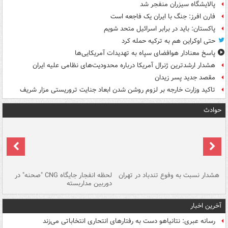
پالایشگاه سیزران منفجر شد
فارن افرز: جنگ با ایران یک فاجعه است
پاکستان: باید در برابر اسرائیل متحد شویم
حتی اوکراین هم به ترکیه حمله کرد
پاسخ معنادار هوافضای سپاه به تهدیدات آمریکایی‌ها
هشدار ارشدترین ژنرال آمریکا درباره محدودیت‌های نظامی علیه ایران
مقصد جدید پسر زیدان
تاکید وزارت خارجه بر لزوم روشن شدن ابعاد جنایت تروریستی مزار شریف
حوادث
ای
هشدار نسبت به وفوع تندباد در تهران
لحظه انفجار جایگاه CNG "صحنه" در
دس
دوربین مداربسته
ات
آخرین اخبار
رسانه عبری: نتانیاهو دست به رفتارهای انتحاری انتخاباتی می‌زند