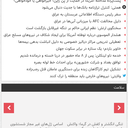
پشت‌پرده مداخله آمریکا در حمایت از یِن ژاپن؛ خیرخواهی یا خودخواهی؟
همتی: کنترل ترازنامه بانک‌ها با جدیت دنبال می‌شود
سفر رئیس دستگاه اطلاعاتی عربستان به عراق
دلیل مخالفت AFC با میزبانی آبی‌ها در عراق
سخنگوی ارتش: نظم ایرانی حاکم بر تنگه غیرقابل بازگشت است
هشدار الموسوی درباره توطئه آمریکا برای ایجاد شکاف در نیروهای مسلح عراق
تعطیلی تدریجی مراکز دیالیز خصوصی به دلیل انباشت بدهی بیمه‌ها
خاویر باردم؛ یک ستاره در برابر سکوت جهان
خدمه ناو لینکلن: پس از ۸ ماه حضور در دریا خسته و درمانده‌ شدیم
توافق بغداد و شرکت «شورون» برای احداث خط لوله بصره
تشکیل تیم کارآگاهان زبده برای دستگیری عاملان قتل رجب‌زاده
ولایتی: نیروهای خارجی باید منطقه را ترک کنند
سلامت
تنگی انگشتر و کفش در گرما؛ واکنش
اسامی ژل‌های غیر مجاز شستشوی
مر