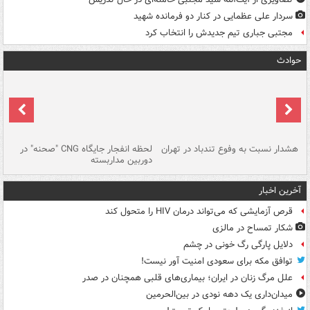
سردار علی عظمایی در کنار دو فرمانده شهید
مجتبی جباری تیم جدیدش را انتخاب کرد
حوادث
ای
هشدار نسبت به وفوع تندباد در تهران
لحظه انفجار جایگاه CNG "صحنه" در
دس
دوربین مداربسته
ات
آخرین اخبار
قرص آزمایشی که می‌تواند درمان HIV را متحول کند
شکار تمساح در مالزی
دلایل پارگی رگ خونی در چشم
توافق مکه برای سعودی امنیت آور نیست!
علل مرگ زنان در ایران؛ بیماری‌های قلبی همچنان در صدر
میدان‌داری یک دهه نودی در بین‌الحرمین