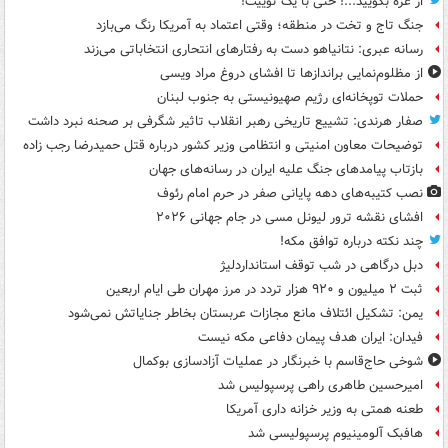
از غزه بگویید...! حتی با یک توییت!
جنگ تاج و تخت در منطقه؛ وقتی اعتماد به آمریکا رنگ می‌بازد
رسانه عبری: نتانیاهو دست به رفتارهای انتحاری انتخاباتی می‌زند
از مظلوم‌نمایی براندازها تا افشای دروغ مراد ویسی
حملات توپخانه‌ای رژیم صهیونیستی به جنوب لبنان
صفار هرندی: تشییع تاریخی رهبر انقلاب تاثیر شگرفی بر صحنه نبرد داشت
توضیحات معاون امنیتی و انتظامی وزیر کشور درباره قتل حمیدرضا رجب زاده
بازتاب پیامدهای جنگ علیه ایران در رسانه‌های جهان
نصب کتیبه‌های دهه پایانی صفر در حرم امام رئوف
افشای نقشه ترور لیونل مسی در جام جهانی ۲۰۲۶
چند نکته درباره توافق مکه!
دبل درگاهی در شب توقف استانداردلیژ
ثبت ۲ میلیون و ۹۲۰ هزار تردد در مرز مهران طی ایام اربعین
یمن: تشکیل ائتلاف مانع مجازات عربستان بخاطر جنایاتش نمی‌شود
فیدان: ایران هدف پیمان دفاعی مکه نیست
شوخی حاج‌قاسم با خبرنگار در عملیات آزادسازی بوکمال
امیرحسین طاهری راهی پرسپولیس شد
طعنه همتی به وزیر خزانه داری آمریکا
هافبک آلومینیوم پرسپولیسی شد