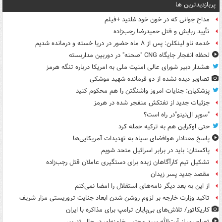
پربازدیدترین ها
مداح جوانی که در خون خود غلتید +فیلم
تأیید ربایش و قتل حمیدرضا رجب‌زاده
خدمه ناو لینکلن: پس از ۸ ماه حضور در دریا خسته و درمانده‌ شدیم
لحظه انفجار جایگاه CNG "صحنه" در دوربین مداربسته
هشدار دبیر شورای عالی امنیت ملی به امریکا درباره تنگه هرمز
تصاویر دیده‌ نشده از دو فرمانده شهید موشکی
پزشکیان: جنایات امروز واشنگتن را هم محکوم کنید
جزئیات جدید از نفتکش منفجر شده در هرمز
"سوپر ال‌نینو"در راه است؟
حتی اوکراین هم به ترکیه حمله کرد
پاسخ معنادار هوافضای سپاه به تهدیدات آمریکایی‌ها
پاکستان: باید در برابر اسرائیل متحد شویم
تشکیل تیم کارآگاهان زبده برای دستگیری عاملان قتل رجب‌زاده
مقصد جدید پسر زیدان
از این به بعد دیگر نامه‌های استقلال را امضا نمی‌کنم
تاکید وزارت خارجه بر لزوم روشن شدن ابعاد جنایت تروریستی مزار شریف
کاریکاتور/ تلاش‌های بی‌پایان ترامپ برای مذاکره با ایران
تصاویری از آیت‌الله سید مجتبی خامنه‌ای در حال تدریس