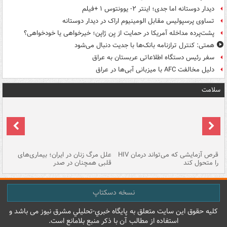
دیدار دوستانه اما جدی؛ اینتر ۲- یوونتوس ۱ +فیلم
تساوی پرسپولیس مقابل الومینیوم اراک در دیدار دوستانه
پشت‌پرده مداخله آمریکا در حمایت از یِن ژاپن؛ خیرخواهی یا خودخواهی؟
همتی: کنترل ترازنامه بانک‌ها با جدیت دنبال می‌شود
سفر رئیس دستگاه اطلاعاتی عربستان به عراق
دلیل مخالفت AFC با میزبانی آبی‌ها در عراق
سلامت
ر
قرص آزمایشی که می‌تواند درمان HIV
علل مرگ زنان در ایران؛ بیماری‌های
تن
را متحول کند
قلبی همچنان در صدر
طب
نسخه دسکتاپ
کليه حقوق اين سايت متعلق به پایگاه خبري-تحليلي مشرق نيوز می باشد و
استفاده از مطالب آن با ذکر منبع بلامانع است.