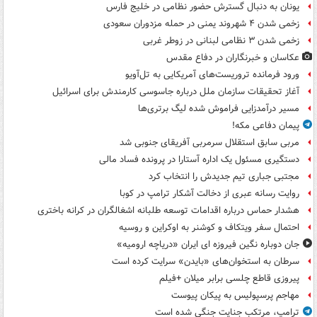
یونان به دنبال گسترش حضور نظامی در خلیج فارس
زخمی شدن ۴ شهروند یمنی در حمله مزدوران سعودی
زخمی شدن ۳ نظامی لبنانی در زوطر غربی
عکاسان و خبرنگاران در دفاع مقدس
ورود فرمانده تروریست‌های آمریکایی به تل‌آویو
آغاز تحقیقات سازمان ملل درباره جاسوسی کارمندش برای اسرائیل
مسیر درآمدزایی فراموش شده لیگ برتری‌ها
پیمان دفاعی مکه!
مربی سابق استقلال سرمربی آفریقای جنوبی شد
دستگیری مسئول یک اداره آستارا در پرونده فساد مالی
مجتبی جباری تیم جدیدش را انتخاب کرد
روایت رسانه عبری از دخالت آشکار ترامپ در کوبا
هشدار حماس درباره اقدامات توسعه طلبانه اشغالگران در کرانه باختری
احتمال سفر ویتکاف و کوشنر به اوکراین و روسیه
جان دوباره نگین فیروزه ای ایران «دریاچه ارومیه»
سرطان به استخوان‌های «بایدن» سرایت کرده است
پیروزی قاطع چلسی برابر میلان +فیلم
مهاجم پرسپولیس به پیکان پیوست
ترامپ، مرتکب جنایت جنگی شده است