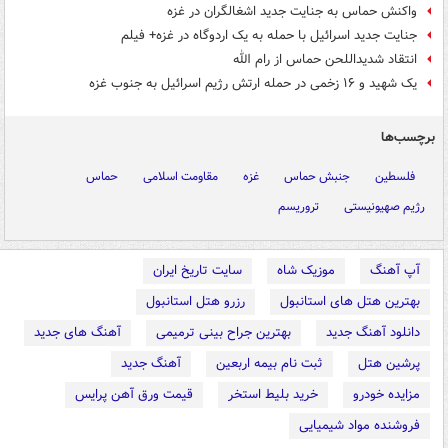
واکنش حماس به جنایت جدید اشغالگران در غزه
جنایت جدید اسرائیل با حمله به یک اردوگاه در غزه+ فیلم
انتقاد شدیداللحن حماس از رام الله
یک شهید و ۱۶ زخمی در حمله ارتش رژیم اسرائیل به جنوب غزه
برچسب‌ها
فلسطین
جنبش حماس
غزه
مقاومت اسلامی
حماس
رژیم صهیونیستی
تروریسم
آپ آهنگ
موزیک شاه
سایت تاریخ ایران
بهترین هتل های استانبول
رزرو هتل استانبول
دانلود آهنگ جدید
بهترین جراح بینی ترمیمی
آهنگ های جدید
پرشین هتل
ثبت نام بیمه اربعین
آهنگ جدید
مزایده خودرو
خرید بلیط استخر
قیمت ورق آهن پرایس
فروشنده مواد شیمیایی