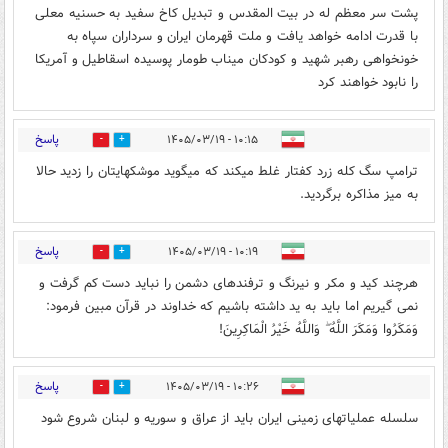
پشت سر معظم له در بیت المقدس و تبدیل کاخ سفید به حسنیه معلی
با قدرت ادامه خواهد یافت و ملت قهرمان ایران و سرداران سپاه به
خونخواهی رهبر شهید و کودکان میناب طومار پوسیده اسقاطیل و آمریکا
را نابود خواهند کرد
پاسخ
۱۰:۱۵ - ۱۴۰۵/۰۳/۱۹
1
2
ترامپ سگ کله زرد کفتار غلط میکند که میگوید موشکهایتان را زدید حالا
به میز مذاکره برگردید.
پاسخ
۱۰:۱۹ - ۱۴۰۵/۰۳/۱۹
0
4
هرچند کید و مکر و نیرنگ و ترفندهای دشمن را نباید دست کم گرفت و
نمی گیریم اما باید به ید داشته باشیم که خداوند در قرآن مبین فرمود:
وَمَكَرُوا وَمَكَرَ اللَّهُ ۖ وَاللَّهُ خَيْرُ الْمَاكِرِينَ!
پاسخ
۱۰:۲۶ - ۱۴۰۵/۰۳/۱۹
2
3
سلسله عملیاتهای زمینی ایران باید از عراق و سوریه و لبنان شروع شود