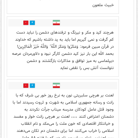
خبیث ملعون
0
3
هرچند کید و مکر و نیرنگ و ترفندهای دشمن را نباید دست
کم گرفت و نمی گیریم اما باید به ید داشته باشیم که خداوند
در قرآن مبین فرمود: وَمَكَرُوا وَمَكَرَ اللَّهُ ۖ وَاللَّهُ خَيْرُ الْمَاكِرِينَ!
بحمد الله این بار نیز کید دشمن کارگر نبود و دلاورمردان عرصه
دیپلماسی به میز توافق و مذاکرات بازگشتند و دشمن
نتوانست آتش بس را نقض نماید
0
2
لعنت بر هرچی سلبریتی نون به نرخ روز خور بی شرف که با
رانت و رسانه جمهوری اسلامی به شهرت و ثروت رسیدند اما با
وجود قتل عامل کودکان مدرسه میناب جرأت نکردند به
دشمنان اعتراض کنند ،،،، لعنت بر هرچی رانت خوار و مفسد
و خیانتکار اقتصادی که خون ملت را می‌مکد و نام انقلاب
اسلامی را خراب می‌کنند اما برای دشمنان دم تکان می‌دهند
،،،، لعنت بر تمام سیاسیون نامردی که با فتنه ۸۸ عامل