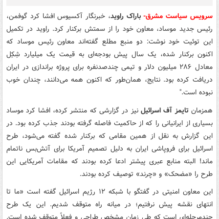
سرویس سیاست مشرق-
باراک راوید
، خبرنگار آکسیوس افشا کرد گوفمن،
رئیس جدید موساد، معاون خود را از سمتش برکنار کرد. راوید در تکمیل
این توئیت خود نوشت: دو منبع مطلع گفته‌اند معاون رئیس موساد که
اکنون برکنار شده، یک سال پیش بودجه‌ای به قیمت یک میلیارد شِکِل
معادل ۲۸۶ میلیون دلار و تیمی چندصدنفره برای پروژه براندازی در ایران
دریافت کرده بود. نتایج، همان‌طور که اکنون همه می‌دانند، چندان خوب
نبوده است."
همزمان
تایمز آف اسرائیل
نیز در گزارشی که منتشر کرده، افشا کرد موساد
بسیاری از ایرانیانی را که از حاکمیت فاصله گرفته بودند جذب کرده بود. در
این گزارش به نقل از همین مقامی که برکنار شده گفته می‌شود، طرح
اسرائیل برای فروپاشی ایران به دلیل تصمیم آمریکا برای آتش‌بس ناتمام
ماند! البته منابع عبری پیشتر ادعا کرده بودند که مقامات آمریکایی این
طرح را «مضحک» و «چرند» توصیف کرده بودند.
این معاون امنیتی در گفتگو با شبکه ۱۲ رژیم اسرائیل گفته است «ما تا
انتهای نقشه پیش نرفتیم؛ در میانه راه متوقف شدیم. این یک طرح
چندمرحله‌ای است که طی زمان مشخص طراحی و فعلاً متوقف شده است.