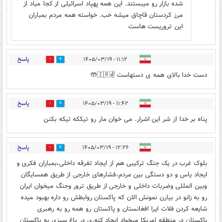
شده بازار رو میبستند. این همه پهپاد اسرائیلی از کجا میاد از
مرز کردستان قاچاق میشه خب. خواسته همه مردم بمباران
این تروریست هاست
پاسخ
۱۱:۱۲ - ۱۴۰۵/۰۳/۱۹
0
1
دست خدا بالای همه ی دستهاست ✌️🇮🇷🤲
پاسخ
۱۱:۴۲ - ۱۴۰۵/۰۳/۱۹
0
3
پناه بر خدا از شر این اشرار. می خوان مار رو تیککه تیکه بکنن
پاسخ
۱۲:۲۶ - ۱۴۰۵/۰۳/۱۹
1
2
بلوک غرب در یک جنگ ترکیبی هم از ایجاد تفرقه داخلی،بمباران فکری و
ایجاد یاس و دو دستگی بین مردم،فشارهای خارجی از طریق همسایگان
وبین المللی وضربات داخلی و خارجی از طریق ترور وجنگ میخوان ایران
رو به زانو در بیارن نمونش الان که پاکستان روابطش رو داره بهبود میده
شایعه کردن فلات ایرا افغانستان و پاکستان رو همه رو به رهبری
پاکستان در منطقه امریکا میخواد ایجاد کنه.ی در باغ سبزی به پاکستان