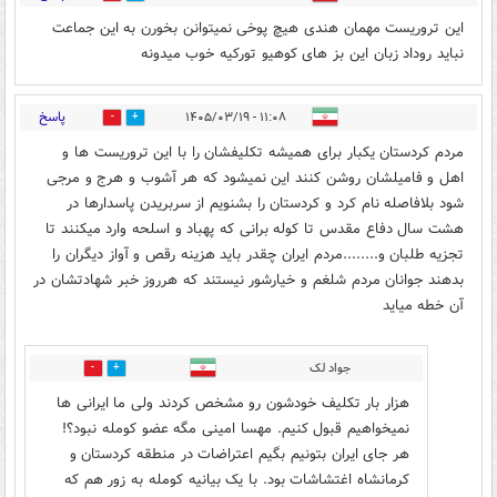
این تروریست مهمان هندی هیچ پوخی نمیتوانن بخورن به این جماعت
نباید روداد زبان این بز های کوهیو تورکیه خوب میدونه
پاسخ
۱۱:۰۸ - ۱۴۰۵/۰۳/۱۹
0
8
مردم کردستان یکبار برای همیشه تکلیفشان را با این تروریست ها و
اهل و فامیلشان روشن کنند این نمیشود که هر آشوب و هرج و مرجی
شود بلافاصله نام کرد و کردستان را بشنویم از سربریدن پاسدارها در
هشت سال دفاع مقدس تا کوله برانی که پهباد و اسلحه وارد میکنند تا
تجزیه طلبان و........مردم ایران چقدر باید هزینه رقص و آواز دیگران را
بدهند جوانان مردم شلغم و خیارشور نیستند که هرروز خبر شهادتشان در
آن خطه میاید
جواد لک
0
0
هزار بار تکلیف خودشون رو مشخص کردند ولی ما ایرانی ها
نمیخواهیم قبول کنیم. مهسا امینی مگه عضو کومله نبود؟!
هر جای ایران بتونیم بگیم اعتراضات در منطقه کردستان و
کرمانشاه اغتشاشات بود. با یک بیانیه کومله به زور هم که