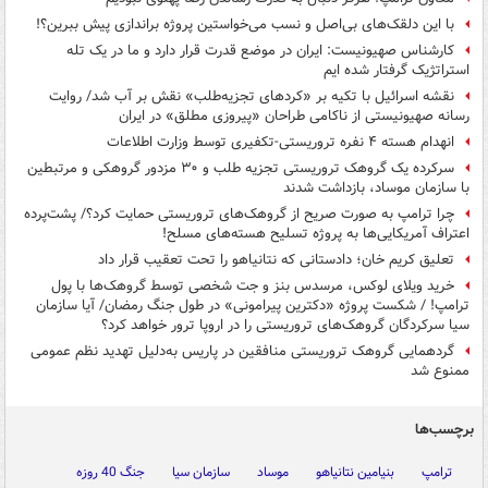
با این دلقک‌های بی‌اصل و نسب می‌خواستین پروژه براندازی پیش ببرین؟!
کارشناس صهیونیست: ایران در موضع قدرت قرار دارد و ما در یک تله
استراتژیک گرفتار شده ایم
نقشه اسرائیل با تکیه بر «کردهای تجزیه‌طلب» نقش بر آب شد/ روایت
رسانه صهیونیستی از ناکامی طراحان «پیروزی مطلق» در ایران
انهدام هسته ۴ نفره تروریستی-تکفیری توسط وزارت اطلاعات
سرکرده‌ یک گروهک تروریستی تجزیه طلب و ۳۰ مزدور گروهکی و مرتبطین
با سازمان موساد، بازداشت شدند
چرا ترامپ به صورت صریح از گروهک‌های تروریستی حمایت کرد؟/ پشت‌پرده
اعتراف آمریکایی‌ها به پروژه تسلیح هسته‌های مسلح!
تعلیق کریم خان؛ دادستانی که نتانیاهو را تحت تعقیب قرار داد
خرید ویلای لوکس، مرسدس بنز و جت شخصی توسط گروهک‌ها با پول
ترامپ! / شکست پروژه «دکترین پیرامونی» در طول جنگ رمضان/ آیا سازمان
سیا سرکردگان گروهک‌های تروریستی را در اروپا ترور خواهد کرد؟
گردهمایی گروهک تروریستی منافقین در پاریس به‌دلیل تهدید نظم عمومی
ممنوع شد
برچسب‌ها
ترامپ
بنیامین نتانیاهو
موساد
سازمان سیا
جنگ 40 روزه