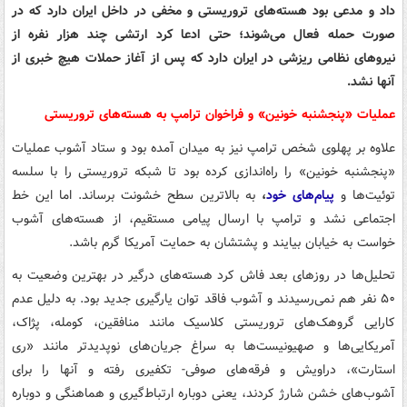
داد و مدعی بود هسته‌های تروریستی و مخفی در داخل ایران دارد که در
صورت حمله فعال می‌شوند؛ حتی ادعا کرد ارتشی چند هزار نفره از
نیروهای نظامی ریزشی در ایران دارد که پس از آغاز حملات هیچ خبری از
آنها نشد.
عملیات «پنجشنبه خونین» و فراخوان ترامپ به هسته‌های تروریستی
علاوه بر پهلوی شخص ترامپ نیز به میدان آمده بود و ستاد آشوب عملیات
«پنجشنبه خونین» را راه‌اندازی کرده بود تا شبکه تروریستی را با سلسه
توئیت‌ها و
پیام‌های خود
،
به بالاترین سطح خشونت برساند. اما این خط
اجتماعی نشد و ترامپ با ارسال پیامی مستقیم، از هسته‌های آشوب
خواست به خیابان بیایند و پشتشان به حمایت آمریکا گرم باشد.
تحلیل‌ها در روزهای بعد فاش کرد هسته‌های درگیر در بهترین وضعیت به
۵۰ نفر هم نمی‌رسیدند و آشوب فاقد توان یارگیری جدید بود. به دلیل عدم
کارایی گروهک‌های تروریستی کلاسیک مانند منافقین، کومله، پژاک،
آمریکایی‌ها و صهیونیست‌ها به سراغ جریان‌های نوپدیدتر مانند «ری
استارت»، دراویش و فرقه‌های صوفی- تکفیری رفته و آنها را برای
آشوب‌های خشن شارژ کردند، یعنی دوباره ارتباط‌گیری و هماهنگی و دوباره