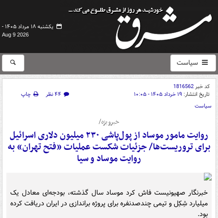
یکشنبه ۱۸ مرداد ۱۴۰۵ -
Aug 9 2026
سیاست
کد خبر
1816562
تاریخ انتشار:
۱۹ خرداد ۱۴۰۵ - ۱۰:۰۵
۴۴ نظر
چاپ
سیاست
خبرویژه/
روایت مامور موساد از پول‌پاشی ۲۳۰ میلیون دلاری اسرائیل
برای تروریست‌ها/ جزئیات شکست عملیات «فتح تهران» به
روایت موساد و سیا
خبرنگار صهیونیست فاش کرد موساد سال گذشته، بودجه‌ای معادل یک
میلیارد شِکِل و تیمی چندصدنفره برای پروژه براندازی در ایران دریافت کرده
بود.