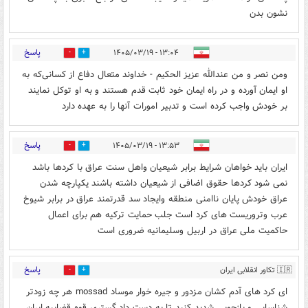
نشون بدن
پاسخ
۱۳:۰۴ - ۱۴۰۵/۰۳/۱۹
1
2
ومن نصر و من عندالله عزیز الحکیم - خداوند متعال دفاع از کسانی‌که به
او ایمان آورده و در راه ایمان خود ثابت قدم هستند و به او توکل نمایند
بر خودش واجب کرده است و تدبیر امورات آنها را به عهده دارد
پاسخ
۱۳:۵۳ - ۱۴۰۵/۰۳/۱۹
0
1
ایران باید خواهان شرایط برابر شیعیان واهل سنت عراق با کردها باشد
نمی شود کردها حقوق اضافی از شیعیان داشته باشند یکپارچه شدن
عراق خودش پایان ناامنی منطقه وایجاد سد قدرتمند عراق در برابر شیوخ
عرب وتروریست های کرد است جلب حمایت ترکیه هم برای اعمال
حاکمیت ملی عراق در اربیل وسلیمانیه ضروری است
پاسخ
🇮🇷 تکاور انقلابی ایران
0
1
زمین 🇮🇷
۱۴:۱۱ - ۱۴۰۵/۰۳/۱۹
ای کرد های آدم کشان مزدور و جیره خوار موساد mossad هر چه زودتر
شناسایی و بازجویی شدید کنید تا به دست داد گستری قوه قضاییه ایران