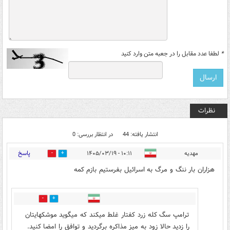
*
لطفا عدد مقابل را در جعبه متن وارد کنید
نظرات
انتشار یافته: 44
در انتظار بررسی: 0
پاسخ
مهدیه
۱۰:۱۱ - ۱۴۰۵/۰۳/۱۹
1
24
هزاران بار ننگ و مرگ به اسرائیل بفرستیم بازم کمه
0
10
ترامپ سگ کله زرد کفتار غلط میکند که میگوید موشکهایتان
را زدید حالا زود به میز مذاکره برگردید و توافق را امضا کنید.