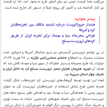
می‌گوید بعداً فرصت دومی نیز برای اجرای طرح به وجود آمد، اما آن فرصت
نیز کنار گذاشته شد و اکنون کل پروژه عملاً از دستور کار خارج شده است.
بیشتر بخوانید:
هشدار جروزالم‌پست درباره تشدید شکاف بین تجزیه‌طلبان
کرد و آمریکا
طراحی محرمانه سیا و موساد برای تجزیه ایران از طریق
کردهای تروریست مسلح
در پی تهاجم تروریستی گسترده‌ی دو رژیم جنایتکار آمریکا و اسرائیل تحت
عملیات مشترک به اصطلاح
«خشم حماسی/شیر غرّان»
در ۲۸ فوریه ۲۰۲۶،
جزئیات یک طرح محرمانه و بسیار خطرناک از سوی سیا و موساد فاش شد که
هدف آن
«ورود هم‌زمان هزاران عنصر تروریست مسلح کرد به داخل ایران و
تصرف چهار استان مرزی»
بود.
ابعاد این تهدید توسط گروهک‌های تروریستی کرد تجزیه‌طلب شکل گرفت؛
هسته اصلی طرح شامل استفاده از تجزیه‌طلبان تروریست کُرد به عنوان
نیروی زمینی با هماهنگی سیا و موساد بود و اهدافی نظیر بسیج ده‌ها هزار
تروریست مسلح کرد برای تصرف شهرهای کردنشین، حرکت به سمت تهران
و تحریک جنگ داخلی با پیوستن دیگر اقوام به شورش‌گران را دنبال می‌کرد.