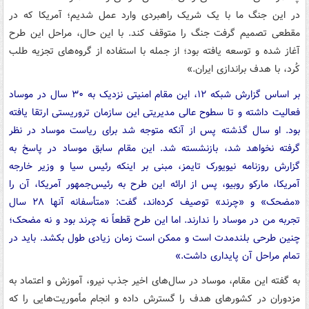
در این جنگ ما با یک شریک راهبردی وارد عمل شدیم؛ آمریکا که در
مقطعی تصمیم گرفت جنگ را متوقف کند. با این حال، مراحل این طرح
آغاز شده و توسعه یافته بود؛ از جمله با استفاده از گروه‌های تجزیه طلب
کُرد، با هدف براندازی ایران.»
بر اساس گزارش شبکه ۱۲، این مقام امنیتی نزدیک به ۳۰ سال در موساد
فعالیت داشته و تا سطوح عالی مدیریتی این سازمان تروریستی ارتقا یافته
بود. او سال گذشته پس از آنکه متوجه شد برای ریاست موساد در نظر
گرفته نخواهد شد، بازنشسته شد. این مقام سابق موساد در پاسخ به
گزارش روزنامه نیویورک تایمز، مبنی بر اینکه رئیس سیا و وزیر خارجه
آمریکا، مارکو روبیو، پس از ارائه این طرح به رئیس‌جمهور آمریکا، آن را
«مضحک» و «چرند» توصیف کرده‌اند، گفت: «متأسفانه آنها ۲۸ سال
تجربه من در موساد را ندارند. اما این طرح قطعاً نه چرند بود و نه مضحک؛
چنین طرحی بلندمدت است و ممکن است زمان زیادی طول بکشد. باید در
تمام مراحل آن پایداری داشت.»
به گفته این مقام، موساد در سال‌های اخیر جذب نیرو، آموزش و اعتماد به
مزدوران در کشورهای هدف را گسترش داده و انجام مأموریت‌هایی را که