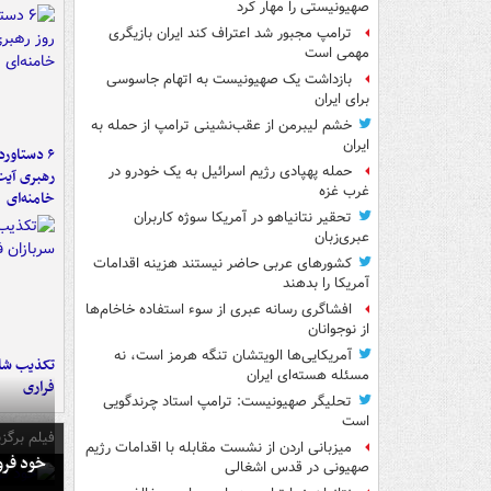
صهیونیستی را مهار کرد
ترامپ مجبور شد اعتراف کند ایران بازیگری
مهمی است
بازداشت یک صهیونیست به اتهام جاسوسی
برای ایران
خشم لیبرمن از عقب‌نشینی ترامپ از حمله به
ایران
حمله پهپادی رژیم اسرائیل به یک خودرو در
رهبری آیت
غرب غزه
خامنه‌ای
تحقیر نتانیاهو در آمریکا سوژه کاربران
عبری‌زبان
کشورهای عربی حاضر نیستند هزینه اقدامات
آمریکا را بدهند
افشاگری رسانه عبری از سوء استفاده خاخام‌ها
از نوجوانان
آمریکایی‌ها الویتشان تنگه هرمز است، نه
تکذیب شای
مسئله هسته‌ای ایران
فراری
تحلیگر صهیونیست: ترامپ استاد چرندگویی
است
فیلم برگزی
میزبانی اردن از نشست مقابله با اقدامات رژیم
خود فرو
صهیونی در قدس اشغالی