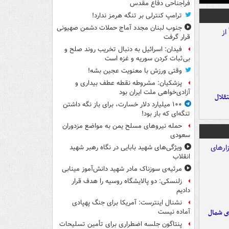
فراجناحی دفاع مقدس
ترامپ کنترلی بر تنگه هرمز ندارد!
جنوب لبنان مجدد آماج حملات دشمن صهیونی
قرار گرفت
فیدان: اسرائیل به دنبال تخریب روند صلح و
بی‌ثبات کردن سوریه و غزه است
وقتی ورزش با معنویت عجین بشه!
پزشکیان: مشروطه نقطه عطف بیداری و
آزادی‌خواهی ملت ایران بود
تقلال
۱۰۰ میلیارد دلار خسارت، برای باز نگه داشتن
تنگه‌ای که باز بود!
حمله نیروهای مسلح یمن به مواضع مزدوران
سعودی
ویژگی‌های شهید بابایی در نگاه رهبر شهید
انقلاب
مرثیه‌ی سوزناک مادر شهید دانش‌آموز مینابی
زلنسکی: دو پالایشگاه روسیه را هدف قرار
دادیم
نشنال اینترست: آمریکا برای جنگ پهپادی
ای شمال
آماده نیست
پنتاگون جلسه اضطراری برای تأمین تسلیحات