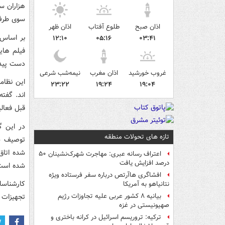
هزاران س
سوی طرف 
اذان صبح
طلوع آفتاب
اذان ظهر
بر اساس 
۱۲:۱۰
۰۵:۱۶
۰۳:۴۱
فیلم های
دست پیدا
غروب خورشید
اذان مغرب
نیمه‌شب شرعی
این نظام
۲۳:۲۲
۱۹:۲۴
۱۹:۰۴
قبل فعال
در این گ
تازه های تحولات منطقه
توصیف شد
شده اتاق
اعتراف رسانه عبری: مهاجرت شهرک‌نشینان ۵۰
درصد افزایش یافت
شده است
افشاگری هاآرتص درباره سفر فرستاده ویژه
کارشناسا
نتانیاهو به آمریکا
تجهیزات 
بیانیه ۸ کشور عربی علیه تجاوزات رژیم
صهیونیستی در غزه
ترکیه: تروریسم اسرائیل در کرانه باختری و