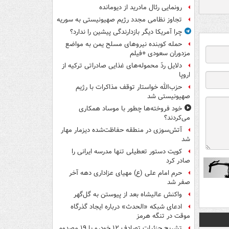
رونمایی رئال مادرید از دیومانده
تجاوز نظامی مجدد رژیم صهیونیستی به سوریه
چرا آمریکا دیگر بازدارندگی پیشین را ندارد؟
حمله کوبنده نیروهای مسلح یمن به مواضع
مزدوران سعودی +فیلم
دلایل ردّ محموله‌های غذایی صادراتی ترکیه از
اروپا
حزب‌الله خواستار توقف مذاکرات با رژیم
صهیونیستی شد
خود فروخته‌ها چطور با موساد همکاری
می‌کردند؟
آتش‌سوزی در منطقه حفاظت‌شده دیزمار مهار
شد
کویت دستور تعطیلی تنها مدرسه ایرانی را
صادر کرد
حرم امام علی (ع) مهیای عزاداری دهه آخر
صفر شد
واکنش عالیشاه بعد از پیوستن به گل‌گهر
ادعای شبکه «الحدث» درباره ایجاد گذرگاه
موقت در تنگه هرمز
تشریح جزئیات تصادف ۱۲ خودرو با ۱۹ مصدوم