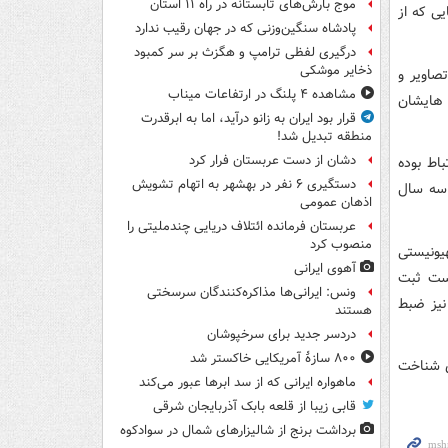
موج بارش‌های تابستانه در راه ۱۱ استان
ی که از
پادشاه سنگین‌وزنی که در جهان رقیب ندارد
درگیری لفظی ترامپ و هگزث بر سر کمبود
ذخایر موشکی
صاویر و
مشاهده ۴ پلنگ در ارتفاعات میناب
 هایشان
قرار بود ایران به زانو درآید، اما به ابرقدرت
منطقه تبدیل شد!
دشان از دست عربستان فرار کرد
اط بوده
دستگیری ۶ نفر در بهشهر به اتهام تشویش
 که از سه سال
اذهان عمومی
عربستان فرمانده ائتلاف دریایی چندملیتی را
منصوب کرد
یونیستی
آهوی ایرانی
یست ثبت
ونس: ایرانی‌ها مذاکره‌کنندگان سرسختی
نیز ضبط
هستند
دردسر جدید برای سرخپوشان
۸۰۰ سازۀ آمریکایی خاکستر شد
ی شناخت
ماهواره ایرانی که از سد ابرها عبور می‌کند
قابی زیبا از قلعه بابک آذربایجان شرقی
برداشت برنج از شالیزارهای شمال در سوادکوه