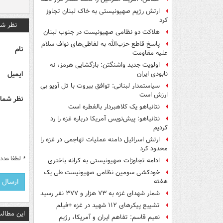
ارتش رژیم صهیونیستی به خاک لبنان تجاوز
کرد
نظر شم
هلاکت دو نظامی صهیونیست در جنوب لبنان
پاسخ قاطع حزب‌الله به لفاظی‌های نواف سلام
نام
علیه مقاومت
اولویت جدید واشنگتن: بازگشایی هرمز، نه
ایمیل
نابودی ایران
سیاستمدار لبنانی: توافق بیروت با تل آویو بی
ارزش است
نظر شما 
نتانیاهو یک کلاهبردار بالفطره است
نتانیاهو: پیش‌نویس آمریکا درباره غزه را رد
کردیم
ارتش اسرائیل دامنه عملیات تهاجمی در غزه را
محدود کرد
*
لطفا عدد م
ادامه تجاوزات صهیونیستی به کرانه باختری
خودکشی سومین نظامی صهیونیست طی یک
هفته
شمار شهدای غزه به ۷۳ هزار و ۳۷۷ نفر رسید
تشییع پیکرهای ۱۱۲ شهید در غزه +فیلم
این مطالب
نعیم قاسم: تفاهم ایران و آمریکا، رژیم