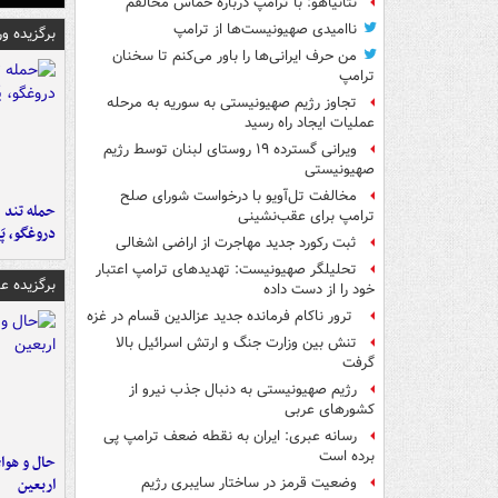
نتانیاهو: با ترامپ درباره حماس مخالفم
ناامیدی صهیونیست‌ها از ترامپ
برگزیده و
من حرف ایرانی‌ها را باور می‌کنم تا سخنان
ترامپ
تجاوز رژیم صهیونیستی به سوریه به مرحله
عملیات ایجاد راه رسید
ویرانی گسترده ۱۹ روستای لبنان توسط رژیم
صهیونیستی
مخالفت تل‌آویو با درخواست شورای صلح
حمله تند ف
ترامپ برای عقب‌نشینی
دروغگو، پَ
ثبت رکورد جدید مهاجرت از اراضی اشغالی
تحلیلگر صهیونیست: تهدیدهای ترامپ اعتبار
برگزیده 
خود را از دست داده
ترور ناکام فرمانده جدید عزالدین قسام در غزه
تنش بین وزارت جنگ و ارتش اسرائیل بالا
گرفت
رژیم صهیونیستی به دنبال جذب نیرو از
کشورهای عربی
رسانه عبری: ایران به نقطه ضعف ترامپ پی
برده است
حال و هوای
اربعین
وضعیت قرمز در ساختار سایبری رژیم