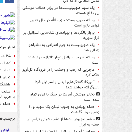
قدس اشغالی ادامه دارد
یک‌ سوم صهیونیست‌ها در برابر حملات موشکی
بی دفاع هستند
رسانه صهیونیست: حزب الله در حال تغییر
قواعد بازی است
پرواز بالگردها و پهپادهای شناسایی اسرائیل بر
فراز سوریه
یک صهیونیست به جرم اعتراض به نتانیاهو
اخبار مرتب
زندانی شد
۲۵ عملیات حزب‌الله علیه اشغالگران در ۲۴ ساعت گذشته
رسانه عبری: اسرائیل دچار ناترازی برق شده
است
کشف با
ماجرایی که رعب و وحشت را در فرودگاه تل‌آویو
عملیات 
حاکم کرد
تجاوز اسرائیل
آمریکا: گفتگوهای لبنان و اسرائیل فردا
واشنگتن
ازسرگرفته خواهد شد!
صفحه ن
ذخایر موشکی آمریکا در جنگ با ایران تمام
با حزب الل
شده است
حمله تو
حمله پهپادی به جنوب لبنان یک شهید و ۱۱
زخمی برجا گذاشت
برچسب‌ها
خشم صهیونیست‌ها از عقب‌نشینی ترامپ از
حمله به ایران
ارتش ر
حماس: آمریکا اسرائیل را تحت فشار قرار دهد