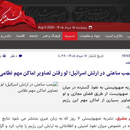
پنجشنبه ۱۵ مرداد ۱۴۰۵ -
Aug 6 2026
ی
دفاع و امنیت
جهاد و مقاومت
حسینیه
فرهنگ و هنر
جامعه
اقتصاد
عکس و ف
1816
تاریخ انتشار:
۱۷ خرداد ۱۴۰۵ - ۱۰:۲۸
۰ نظر
چ
قه
مب ساعتی در ارتش اسرائیل؛ لو رفتن تصاویر اماکن مهم نظامی
ه صهیونیستی به نفوذ گسترده در میان
 صهیونیست از طریق فضای مجازی و لو
اویر بسیاری از اماکن مهم این رژیم
د.
ش مشرق
، نشریه صهیونیستی ۷ روز که به زبان عبری منتشر می شود نتا
ه در خصوص میزان نفوذ امنیتی و اطلاعاتی به ارتش این رژیم را چاپ کرد و گزا