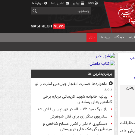
RSS
آرشیو
تماس با ما
دربارهٔ ما
MASHREGH
NEWS
یلم
دیدگاه
پیوندها
بازار
اپ
پربازدیدترین ها
ماهواره‌ها خسارت انفجار جبل‌علی امارت را لو
دادند
بیانیه خانواده شهید لاریجانی درباره برخی
گمانه‌زنی‌های رسانه‌ای
راز مرگ مرد ۷۲ ساله در تهرانپارس فاش شد
سناریوی بلاگر زن برای قتل شوهرش
یج تحقیقات
دستگیری ۸ نفر از اشرار مسلح شاخص و
مرتبطین گروهک های تروریستی
رش داد،