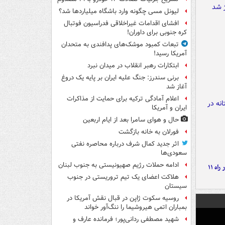
لیونل مسی چگونه وارد باشگاه میلیاردها شد؟
افشای اقدامات غیراخلاقی فدراسیون فوتبال
کره جنوبی برای داوران!
تبعات کمبود موشک‌های پدافندی به متحدان
آمریکا رسید!
ابتکارات رهبر انقلاب در میدان نبرد
برنی سندرز: جنگ علیه ایران بر پایه یک دروغ
آغاز شد
اعلام آمادگی ترکیه برای حمایت از مذاکرات
ایران و آمریکا
حال و هوای سامرا بعد از ایام اربعین
فورلان به خانه بازگشت
اثر جدید کمال شرف درباره محاصره نفتی
سعودی‌ها
ادامه حملات رژیم صهیونیستی به جنوب لبنان
موج بارش‌های تابستانه در راه ۱۱
هلاکت اعضای یک تیم تروریستی در جنوب
سیستان
روسیه سکوت ژاپن در قبال نقش آمریکا در
بمباران اتمی هیروشیما را ننگ‌آور خواند
شهید مصطفی ردانی‌پور؛ فرمانده عارف و