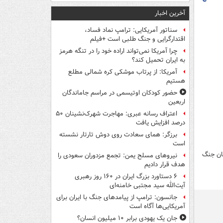
آخرین اخبار
سناتور آمریکایی: ترامپ نماد فساد،
اقتدارگرایی و جنگ طلبی است +فیلم
چرا آمریکا نمی‌تواند اراده خود را در تنگه هرمز
به ایران تحمیل کند؟
آمریکا: از پرتاب موشکی کره شمالی مطلع
هستیم
حضور کودکان اوتیسمی در مراسم جاماندگان
اربعین
اعتراف رسانه عبری: مهاجرت شهرک‌نشینان ۵۰
درصد افزایش یافت
برزگر: همای سعادت روی دوش تارتار نشسته
است
ان جنگ
نیروهای مسلح یمن: تجمع مزدوران سعودی را
هدف قرار دادیم
۶ دستاورد بزرگ ایران در ۱۶۰ روز رهبری
آیت‌الله سید مجتبی خامنه‌ای
جانسون: ترامپ از پیامدهای جنگ با ایران برای
آمریکایی‌ها آگاه است
جان یک یهودی برابر ۱۰ میلیون انسان؟