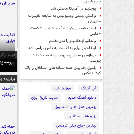
پرسپولیس
پوچتینو در آمریکا ماندنی شد
واکنش رسمی پرسپولیس به شایعه تغییرات
مدیریتی
اسپک فضایی رکورد لیگ ملت‌ها را شکست
+عکس
تکذیب شای
فراری
والدانو: اینفانتینو را نمی‌بخشم
اینفانتینو برای بقا دست به دامن ترامپ شد
فیلم برگزی
دروازه‌بان سابق پرسپولیس به صنعت‌نفت
پیوست
بوسه‌ پ
رامین رضاییان همه نشانه‌های استقلال را پاک
کرد! +عکس
برگزیده و
آپ آهنگ
موزیک شاه
دانلود آهنگ جدید
سایت تاریخ ایران
بهترین هتل های استانبول
رزرو هتل استانبول
بهترین جراح بینی ترمیمی
حمله تند ف
دروغگو، پَ