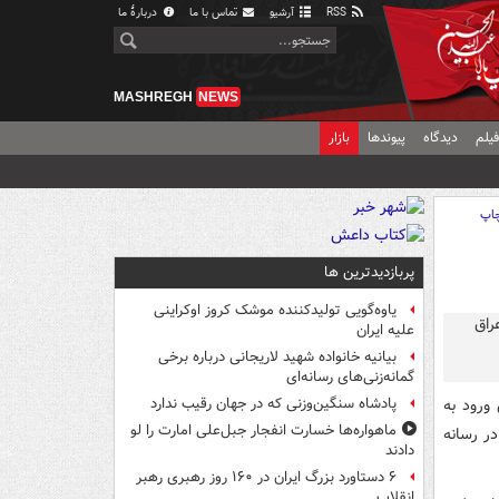
RSS
آرشیو
تماس با ما
دربارهٔ ما
MASHREGH
NEWS
یلم
دیدگاه
پیوندها
بازار
اپ
پربازدیدترین ها
یاوه‌گویی تولیدکننده موشک کروز اوکراینی
علیه ایران
بیانیه خانواده شهید لاریجانی درباره برخی
گمانه‌زنی‌های رسانه‌ای
ورود به
پادشاه سنگین‌وزنی که در جهان رقیب ندارد
ماهواره‌ها خسارت انفجار جبل‌علی امارت را لو
در رسانه
دادند
۶ دستاورد بزرگ ایران در ۱۶۰ روز رهبری رهبر
انقلاب