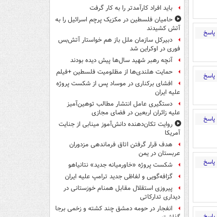
باید افراد کارآمدتر را به کار گرفت
حامیان فلسطین در مکزیک پرچم اسرائیل را به
آتش کشیدند
پاسخ
دبیرکل سازمان ملل باز هم خواستار آتش‌بس
فوری در اوکراین شد
آنچه رهبر شهید سال‌ها پیش دیده بودند
حمایت هلندی‌ها از مظلومیت فلسطین +فیلم
پاسخ
افشای برکناری در موساد پس از شکست پروژه
علیه ایران
دستگیری عامل انتشار مطالب توهین‌آمیز
علیه زائران اربعین در فضای مجازی
پاسخ
روایت تکان‌دهنده دانش‌آموز مینابی از جنایت
آمریکا
هدف قرار گرفتن اتاق‌ فرماندهی مزدوران
عربستان در یمن
پاسخ
شکست پروژه «خاورمیانه جدید» نتانیاهو
گزافه‌گویی و لفاظی جدید ترامپ علیه ایران
پیروزی استقلال مقابل همنام خوزستانی در
دیداری تدارکاتی
انفجار در حومه دمشق چند کشته و زخمی برجا
پاسخ