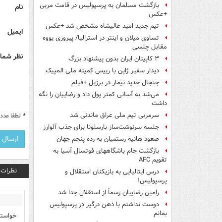
بازگشت مسلمان به پرسپولیس در قامت مربی
نام
+عکس
تیم جدید امید عالیشاه مشخص شد +عکس
ایمیل
تساوی میلان و اینتر در استرالیا/ پیروزی یووه
مقابل چلسی
نظر شما 
۳ کاپیتان ایران بدون پیشنهاد بزرگ
دیدار سفیر ژاپن با رییس کمیته ملی المپیک
جنجال جدید نیمار در برزیل +فیلم
می‌شد به آسانی کمتر پول داد و رضاییان را نگه
داشت
سرمربی تیم ملی عراق ماندنی شد
*
لطفا عدد م
جلسه سرنوشت‌ساز بارسلونا برای جذب آلوارز
صعود هانیه رستمیان به رده پنجم جهان
بازگشت جام باشگاههای فوتسال آسیا به
تقویم AFC
نظرات
درس ایتالیایی‌ به بازیکنان استقلال و
پرسپولیس!
رامین رضاییان رسماً از استقلال جدا شد
دوست نداشتم با ذهن درگیر در پرسپولیس
بمانم
خواسته