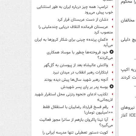
ا محکوم
ترامپ: همه چیز درباره ایران به طور استثنایی
خوب پیش می‌رود
دشان از دست عربستان فرار کرد
مخالفان
عربستان فرمانده ائتلاف دریایی چندملیتی را
منصوب کرد
ای مدت ٧ ساعت بدون هیچ دلیلی
«کمانِ پرنده» چینی برای شکار کروزها به ایران
می‌آید
خود فروخته‌ها چطور با موساد همکاری
می‌کردند؟
واکنش عالیشاه بعد از پیوستن به گل‌گهر
یه اکیپ
ابتکارات رهبر انقلاب در میدان نبرد
ا برای مدت ٧ ساعت بازداشت کردند
آنچه رهبر شهید سال‌ها پیش دیده بودند
.
بوسه‌ پدر بر پای پسر شهیدش
تکذیب ادعای «نحوه ردزنی محل استقرار شهید
لاریجانی»
نیروهای
رقم فسخ قرارداد رضاییان با استقلال فقط
۱۰۰میلیون تومان!
امنیتی آمریکا پرداخت و نوشت: جام جهانی شروع نشده دستگیری و اذیت و آزار پلیس ICE آغاز
آیا تینا پاکروان بازهم از ساترا مجوز فعالیت
می‌گیرد؟
کویت دستور تعطیلی تنها مدرسه ایرانی را