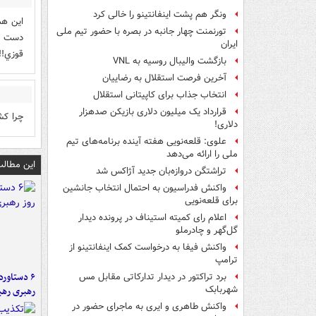
ونگر هم پشت اینفانتینو را خالی کرد
اين هم
تورنمنت چهار جانبه در بصره با حضور تیم ملی
دست يا
ایران
قوزي!!!
بازگشت والیبال روسیه به VNL
آخرین فرصت استقلال به رضاییان
انتخاب جذاب برای کاپیتانی استقلال
قرارداد یک میلیون دلاری بازیکن صدهزار
چرا کش
دلاری!
علوی: قلعه‌نویی هفته آینده برنامه‌های تیم
ملی را ارائه می‌دهد
این مطالب
تراِشتگن دروازه‌بان جدید آژاکس شد
واکنش فدراسیون به احتمال انتخاب جانشین
برای قلعه‌نویی
اعلام رای کمیته استیناف در پرونده دیدار
گل‌گهر و چادرملو
واکنش فیفا به درخواست کمک اینفانتینو از
ترامپ
برد تراکتور در دیدار تدارکاتی مقابل مس
شهربابک
رهبری رهب
واکنش طاهری و ایری به ماجرای حضور در