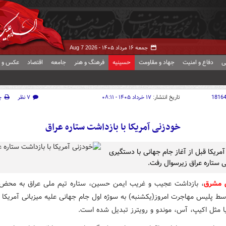
جمعه ۱۶ مرداد ۱۴۰۵ -
Aug 7 2026
ی
دفاع و امنیت
جهاد و مقاومت
حسینیه
فرهنگ و هنر
جامعه
اقتصاد
عکس و ف
1816
تاریخ انتشار:
۱۷ خرداد ۱۴۰۵ - ۰۸:۱۱
۷ نظر
چ
خودزنی آمریکا با بازداشت ستاره عراق
آمریکا قبل از آغاز جام جهانی با دستگیری
ی ستاره عراق زیرسوال رفت.
ش مشرق
، بازداشت عجیب و غریب ایمن حسین، ستاره تیم ملی عراق به محض 
سط پلیس مهاجرت امروز(یکشنبه) به سوژه اول جام جهانی علیه میزبانی آمریکا 
یا مثل اکیپ، آس، موندو و رویترز تبدیل شده است.