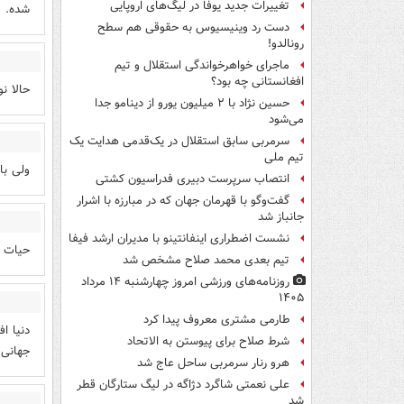
تغییرات جدید یوفا در لیگ‌های اروپایی
شده.
دست رد وینیسیوس به حقوقی هم سطح
رونالدو!
ماجرای خواهرخواندگی استقلال و تیم
افغانستانی چه بود؟
حالا نوبت عر
حسین نژاد با ۲ میلیون یورو از دینامو جدا
می‌شود
سرمربی سابق استقلال در یک‌قدمی هدایت یک
تیم ملی
ولی با
انتصاب سرپرست دبیری فدراسیون کشتی
گفت‌وگو با قهرمان جهان که در مبارزه با اشرار
جانباز شد
نشست اضطراری اینفانتینو با مدیران ارشد فیفا
حیات و
تیم بعدی محمد صلاح مشخص شد
روزنامه‌های ورزشی امروز چهارشنبه ۱۴ مرداد
۱۴۰۵
طارمی مشتری معروف پیدا کرد
دنیا ا
شرط صلاح برای پیوستن به الاتحاد
جهانی 
هرو رنار سرمربی ساحل عاج شد
علی نعمتی شاگرد دژاگه در لیگ ستارگان قطر
شد