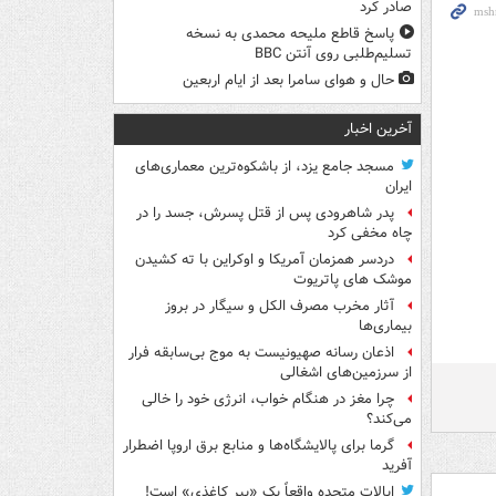
صادر کرد
پاسخ قاطع ملیحه محمدی به نسخه
تسلیم‌طلبی روی آنتن BBC
حال و هوای سامرا بعد از ایام اربعین
آخرین اخبار
مسجد جامع یزد، از باشکوه‌ترین معماری‌های
ایران
پدر شاهرودی پس از قتل پسرش، جسد را در
چاه مخفی کرد
دردسر همزمان آمریکا و اوکراین با ته کشیدن
موشک های پاتریوت
آثار مخرب مصرف الکل و سیگار در بروز
بیماری‌ها
اذعان رسانه صهیونیست به موج بی‌سابقه فرار
از سرزمین‌های اشغالی
چرا مغز در هنگام خواب، انرژی خود را خالی
می‌کند؟
گرما برای پالایشگاه‌ها و منابع برق اروپا اضطرار
آفرید
ایالات متحده واقعاً یک «ببر کاغذی» است!