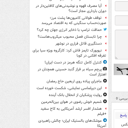
آیا مصرف قهوه و نوشیدنی‌های کافئین‌دار در
دوران بارداری مجاز است؟
توقف طولانی کامیون‌ها پشت مرز؛
صورت‌حساب سنگینی که به اقتصاد می‌رسد
حماقت ترامپ با ذخایر انرژی جهان چه کرد؟
چرا تابستان فصل محبوب میکروب‌هاست؟
دستگیری قاتل فراری در نوشهر
نیویورک تایمز فاش کرد: کارگروه ویژه سیا برای
تفرقه افکنی در کوبا
کنترل کامل تنگه هرمز در دست ایران!
پرچم سیاه بر فراز گنبد حسینی همچنان در
اهتزاز است
ماجرای پیاده روی اربعین حاج رمضان
این دیپلماسی نمایشی، شکست خورده است
روایت پزشکیان از انحلال بانک آینده
بررسی: 0
شمیم خوش رضوی در هوای بین‌الحرمین
هشدار افسر ارشد آمریکایی به کاخ سفید
+فیلم
پاسخ
موشک‌های بالستیک ایران؛ چالش راهبردی
عکس
آمریکا