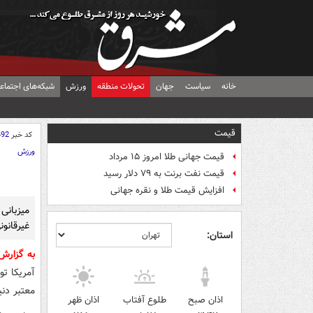
خانه
سیاست
جهان
تحولات منطقه
ورزش
شبکه‌های اجتماع
قیمت
کد خبر
492
ورزش
قیمت جهانی طلا امروز ۱۵ مرداد
قیمت نفت برنت به ۷۹ دلار رسید
افزایش قیمت طلا و نقره جهانی
میزبانی 
غیرقانون
استان:
به گزار
آمریکا تو
معتبر دن
اذان صبح
طلوع آفتاب
اذان ظهر