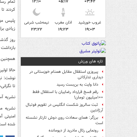
تمام رسا
۱۲:۱۰
۰۵:۱۷
۰۳:۴۲
کردند تا 
پلیس مها
غروب خورشید
اذان مغرب
نیمه‌شب شرعی
زیادی برا
۲۳:۲۲
۱۹:۲۳
۱۹:۰۳
بازداشت 
همچنین عکاس تیم
تازه های ورزش
حالا اول
پیروزی استقلال مقابل همنام خوزستانی در
دیداری تدارکاتی
دانا وایت به بن‌بست رسید
تا نگرانی
رقم فسخ قرارداد رضاییان با استقلال فقط
نشریه آس 
۱۰۰میلیون تومان!
ثبت سالروز شکست انگلیس در تقویم فوتبال
نشریه مو
آرژانتین
برزگر: همای سعادت روی دوش تارتار نشسته
است
شده است
رونمایی رئال مادرید از دیومانده