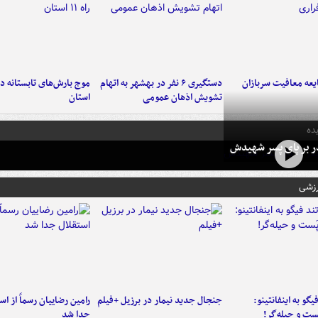
عه معافیت سربازان
دستگیری ۶ نفر در بهشهر به اتهام
تشویش اذهان عمومی
استان
ده
در بر پای پسر شهیدش
رزشی
یگو به اینفانتینو:
جنجال جدید نیمار در برزیل +فیلم
رامین رضاییان رسماً از اس
ست‌ و حیله‌گر!
جدا شد