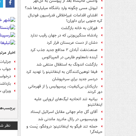
واکنش عالیشاه بعد از پیوستن به گل‌گهر
لیونل مسی چگونه وارد باشگاه میلیاردها شد؟
افشای اقدامات غیراخلاقی فدراسیون فوتبال
کره جنوبی برای داوران!
فورلان به خانه بازگشت
پادشاه سنگین‌وزنی که در جهان رقیب ندارد
دشان از دست عربستان فرار کرد
صنعت‌نفت آبادان ۲ مدافع جدید جذب کرد
اخبار مرتب
آینده نامعلوم طارمی در المپیاکوس
جزئیات بازداشت و
بازگشت اندونگ به استقلال منتفی شد
جواب ستاره 
فیفا توهین‌کنندگان به اینفانتینو را تهدید کرد
درخواس
دردسر جدید برای سرخپوشان
بازداشت
بازیکنان بی‌کیفیت، پرسپولیس را از قهرمانی
ویزای 
دور کردند
بیانیه تند اتحادیه لیگ‌های اروپایی علیه
اینفانتینو
برچسب‌ها
آقای گل جام جهانی مقابل اسرائیل ایستاد
وینیسیوس در رئال مادرید ماندنی شد
نظر شم
حمله تند فیگو به اینفانتینو: دروغگو، پَست‌ و
حیله‌گر!