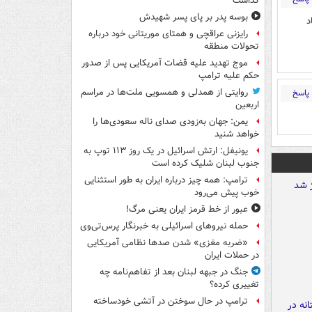
گذاشت
بوسه‌ پدر بر پای پسر شهیدش
د
رایزنی عراقچی و همتای موریتانی خود درباره
تحولات منطقه
موج تهدید علیه قضات آمریکایی پس از صدور
حکم علیه ترامپ
روایتی از همدلی و همسویی ملت‌ها در مراسم
پاسخ
اربعین
یمن: جهان به‌زودی صدای ناله سعودی‌ها را
خواهد شنید
یونیفل: ارتش اسرائیل در یک روز ۱۱۳ توپ به
جنوب لبنان شلیک کرده است
ترامپ: همه چیز درباره ایران به طور استثنایی
خوب پیش می‌رود
عبور از خط قرمز ایران یعنی مرگ!
حمله نیروهای اسرائیلی به خبرنگار پرس‌تی‌وی
«ضربه مغزی» شدن صدها نظامی آمریکایی
در حملات ایران
جنگ در جبهه لبنان بعد از تفاهم‌نامه چه
تغییری کرده؟
ترامپ در حال سوختن در آتشی خودساخته