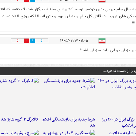
ه سال جام جهاني بدون دردسر توسط كشورهاي مختلف برگزار شد يك دفعه كه افتا
نكي هاي تروريست قاتل كل جام و دنيا رو بهم ريختن.انصافا كه روزي افتاد دست
!!
۱۱:۰۵ - ۱۴۰۵/۰۳/۱۷
0
3
ور دزدان دریایی باید میزبان باشه؟
 را از دست ندهید....
۶ دستاورد بزرگ ایران در ۱۶۰ روز
شرط جدید برای بازنشستگی اعلام
کالابرگ ۳ گروه شارژ شد
ر انقلاب
شد