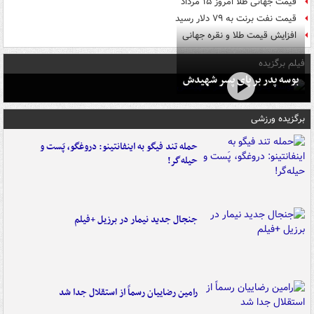
قیمت جهانی طلا امروز ۱۵ مرداد
قیمت نفت برنت به ۷۹ دلار رسید
افزایش قیمت طلا و نقره جهانی
فیلم برگزیده
بوسه‌ پدر بر پای پسر شهیدش
برگزیده ورزشی
حمله تند فیگو به اینفانتینو: دروغگو، پَست‌ و
حیله‌گر!
جنجال جدید نیمار در برزیل +فیلم
رامین رضاییان رسماً از استقلال جدا شد