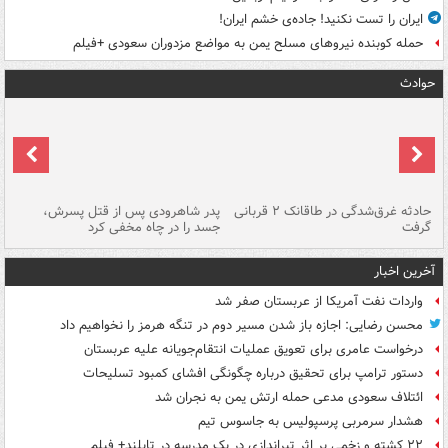
ایران را تست نکنید! جاده‌ی خشم ایران!
حمله کوبنده نیروهای مسلح یمن به مواضع مزدوران سعودی +فیلم
حوادث
شته
حادثه غرق‌شدگی در طاقانک ۲ قربانی
پدر شاهرودی پس از قتل پسرش،
دس
گرفت
جسد را در چاه مخفی کرد
آخرین اخبار
واردات نفت آمریکا از عربستان صفر شد
محسن رضایی: اجازه باز شدن مسیر دوم در تنگه هرمز را نخواهیم داد
درخواست عامری برای تعویق عملیات انتقام‌جویانه علیه عربستان
دستور ترامپ برای تحقیق درباره چگونگی افشای کمبود تسلیحات
ائتلاف سعودی مدعی حمله ارتش یمن به نجران شد
هشدار سرمربی پرسپولیس به جاسوس تیم
۲۲ کشته و زخمی بر اثر تیراندازی در یک مدرسه در تایلند+ فیلم