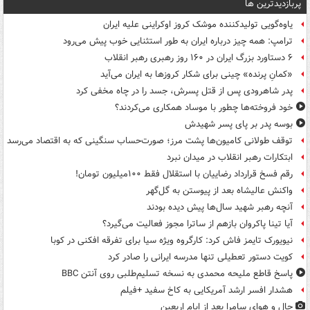
پربازدیدترین ها
یاوه‌گویی تولیدکننده موشک کروز اوکراینی علیه ایران
ترامپ: همه چیز درباره ایران به طور استثنایی خوب پیش می‌رود
۶ دستاورد بزرگ ایران در ۱۶۰ روز رهبری رهبر انقلاب
«کمانِ پرنده» چینی برای شکار کروزها به ایران می‌آید
پدر شاهرودی پس از قتل پسرش، جسد را در چاه مخفی کرد
خود فروخته‌ها چطور با موساد همکاری می‌کردند؟
بوسه‌ پدر بر پای پسر شهیدش
توقف طولانی کامیون‌ها پشت مرز؛ صورت‌حساب سنگینی که به اقتصاد می‌رسد
ابتکارات رهبر انقلاب در میدان نبرد
رقم فسخ قرارداد رضاییان با استقلال فقط ۱۰۰میلیون تومان!
واکنش عالیشاه بعد از پیوستن به گل‌گهر
آنچه رهبر شهید سال‌ها پیش دیده بودند
آیا تینا پاکروان بازهم از ساترا مجوز فعالیت می‌گیرد؟
نیویورک تایمز فاش کرد: کارگروه ویژه سیا برای تفرقه افکنی در کوبا
کویت دستور تعطیلی تنها مدرسه ایرانی را صادر کرد
پاسخ قاطع ملیحه محمدی به نسخه تسلیم‌طلبی روی آنتن BBC
هشدار افسر ارشد آمریکایی به کاخ سفید +فیلم
حال و هوای سامرا بعد از ایام اربعین