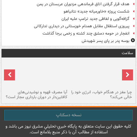
هدف قرار گرفتن اتاق‌ فرماندهی مزدوران عربستان در یمن
شکست پروژه «خاورمیانه جدید» نتانیاهو
گزافه‌گویی و لفاظی جدید ترامپ علیه ایران
پیروزی استقلال مقابل همنام خوزستانی در دیداری تدارکاتی
انفجار در حومه دمشق چند کشته و زخمی برجا گذاشت
بوسه‌ پدر بر پای پسر شهیدش
سلامت
ت
چرا مغز در هنگام خواب، انرژی خود را
آیا مصرف قهوه و نوشیدنی‌های
چر
خالی می‌کند؟
کافئین‌دار در دوران بارداری مجاز است؟
می
نسخه دسکتاپ
کليه حقوق اين سايت متعلق به پایگاه خبري-تحليلي مشرق نيوز می باشد و
استفاده از مطالب آن با ذکر منبع بلامانع است.