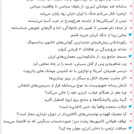
سامانه ضد موشکی لیزری؛ از بلوف سیاسی تا واقعیت میدانی
ترامپ: فکر می‌کنم جنگ با ایران خیلی زود پایان می‌یابد
نیمی از آمریکایی‌ها از تشدید هرج‌ومرج در غرب آسیا می‌ترسند
از حذف نام همسر تا تغییر نام خانوادگی؛ اما و اگرهای تعویض شناسنامه
نمایی زیبا از تنگه کریان جزیره قشم
رکوردشکنی پیش‌فروش جدیدترین گوشی‌های تاشوی سامسونگ
حادثه غرق‌شدگی در طاقانک ۲ قربانی گرفت
مسجد جامع یزد، از باشکوه‌ترین معماری‌های ایران
پدر شاهرودی پس از قتل پسرش، جسد را در چاه مخفی کرد
دردسر همزمان آمریکا و اوکراین با ته کشیدن موشک های پاتریوت
آثار مخرب مصرف الکل و سیگار در بروز بیماری‌ها
اذعان رسانه صهیونیست به موج بی‌سابقه فرار از سرزمین‌های اشغالی
چرا مغز در هنگام خواب، انرژی خود را خالی می‌کند؟
گرما برای پالایشگاه‌ها و منابع برق اروپا اضطرار آفرید
ایالات متحده واقعاً یک «ببر کاغذی» است!
آیا مصرف قهوه و نوشیدنی‌های کافئین‌دار در دوران بارداری مجاز است؟
توقف طولانی کامیون‌ها پشت مرز؛ صورت‌حساب سنگینی که به اقتصاد می‌رسد
حماقت ترامپ با ذخایر انرژی جهان چه کرد؟