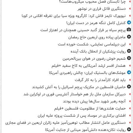
چرا تابستان فصل محبوب میکروب‌هاست؟
دستگیری قاتل فراری در نوشهر
نیویورک تایمز فاش کرد: کارگروه ویژه سیا برای تفرقه افکنی در کوبا
کنترل کامل تنگه هرمز در دست ایران!
پرچم سیاه بر فراز گنبد حسینی همچنان در اهتزاز است
ماجرای پیاده روی اربعین حاج رمضان
این دیپلماسی نمایشی، شکست خورده است
روایت پزشکیان از انحلال بانک آینده
شمیم خوش رضوی در هوای بین‌الحرمین
هشدار افسر ارشد آمریکایی به کاخ سفید +فیلم
موشک‌های بالستیک ایران؛ چالش راهبردی آمریکا
باید افراد کارآمدتر را به کار گرفت
حامیان فلسطین در مکزیک پرچم اسرائیل را به آتش کشیدند
دبیرکل سازمان ملل باز هم خواستار آتش‌بس فوری در اوکراین شد
آنچه رهبر شهید سال‌ها پیش دیده بودند
حمایت هلندی‌ها از مظلومیت فلسطین +فیلم
افشای برکناری در موساد پس از شکست پروژه علیه ایران
دستگیری عامل انتشار مطالب توهین‌آمیز علیه زائران اربعین در فضای مجازی
روایت تکان‌دهنده دانش‌آموز مینابی از جنایت آمریکا