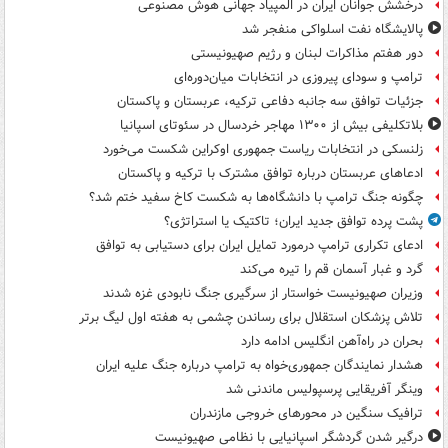
درخشش جوانان ایران در المپیاد جهانی هوش مصنوعی
پالایشگاه نفت اسلواکی منفجر شد
دور هفتم مذاکرات لبنان و رژیم صهیونیستی
ترامپ و سودای پیروزی در انتخابات میان‌دوره‌ای
جزئیات توافق سه جانبه دفاعی ترکیه، عربستان و پاکستان
بلاتکلیفی بیش از ۱۳۰۰ مهاجر خردسال در سئوتای اسپانیا
زلنسکی در انتخابات ریاست جمهوری اوکراین شکست می‌خورد
ادعاهای عربستان درباره توافق مشترک با ترکیه و پاکستان
چگونه جنگ ترامپ با دانشگاه‌ها به شکست کاخ سفید ختم شد؟
پشت پرده توافق جدید ایران؛ تاکتیک یا استراتژی؟
ادعای تکراری ترامپ درمورد تمایل ایران برای دستیابی به توافق
گرد و غبار آسمان قم را تیره می‌کند
وزیران صهیونیست خواستار از سرگیری جنگ نابودی غزه شدند
تلاش پزشکان استقلال برای رساندن چشمی به هفته اول لیگ برتر
بحران در راه‌آهن انگلیس ادامه دارد
هشدار نمایندگان جمهوری‌خواه به ترامپ درباره جنگ علیه ایران
وینگر آفریقایی پرسپولیس ماندنی شد
ترافیک سنگین در محورهای خروجی مازندران
درگیر شدن گردشگر اسپانیایی با نظامی صهیونیست