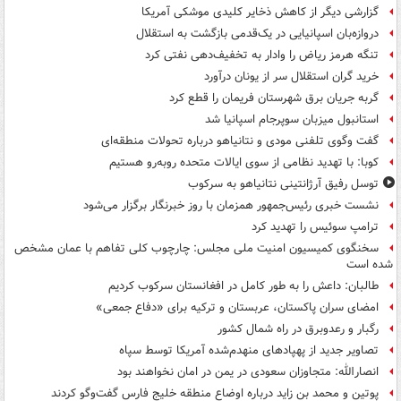
گزارشی دیگر از کاهش ذخایر کلیدی موشکی آمریکا
دروازه‌بان اسپانیایی در یک‌قدمی بازگشت به استقلال
تنگه هرمز ریاض را وادار به تخفیف‌دهی نفتی کرد
خرید گران استقلال سر از یونان درآورد
گربه جریان برق شهرستان فریمان را قطع کرد
استانبول میزبان سوپرجام اسپانیا شد
گفت وگوی تلفنی مودی و نتانیاهو درباره تحولات منطقه‌ای
کوبا: با تهدید نظامی از سوی ایالات متحده روبه‌رو هستیم
توسل رفیق آرژانتینی نتانیاهو به سرکوب
نشست خبری رئیس‌جمهور همزمان با روز خبرنگار برگزار می‌شود
ترامپ سوئیس را تهدید کرد
سخنگوی کمیسیون امنیت ملی مجلس: چارچوب کلی تفاهم با عمان مشخص
شده است
طالبان: داعش را به طور کامل در افغانستان سرکوب کردیم
امضای سران پاکستان، عربستان و ترکیه برای «دفاع جمعی»
رگبار و رعدوبرق در راه شمال کشور
تصاویر جدید از پهپادهای منهدم‌شده آمریکا توسط سپاه
انصارالله: متجاوزان سعودی در یمن در امان نخواهند بود
پوتین و محمد بن زاید درباره اوضاع منطقه خلیج فارس گفت‌وگو کردند