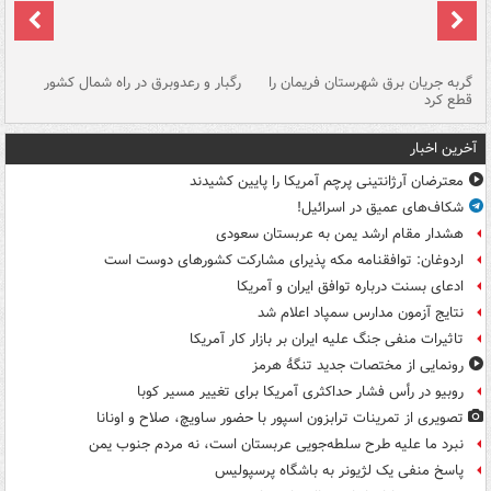
گربه جریان برق شهرستان فریمان را
رگبار و رعدوبرق در راه شمال کشور
قطع کرد
گذ
آخرین اخبار
معترضان آرژانتینی پرچم آمریکا را پایین کشیدند
شکاف‌های عمیق در اسرائیل!
هشدار مقام ارشد یمن به عربستان سعودی
اردوغان: توافقنامه مکه پذیرای مشارکت کشورهای دوست است
ادعای بسنت درباره توافق ایران و آمریکا
نتایج آزمون مدارس سمپاد اعلام شد
تاثیرات منفی جنگ علیه ایران بر بازار کار آمریکا
رونمایی از مختصات جدید تنگۀ هرمز
روبیو در رأس فشار حداکثری آمریکا برای تغییر مسیر کوبا
تصویری از تمرینات ترابزون اسپور با حضور ساویچ، صلاح و اونانا
نبرد ما علیه طرح سلطه‌جویی عربستان است، نه مردم جنوب یمن
پاسخ منفی یک لژیونر به باشگاه پرسپولیس