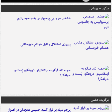
برگزیده ورزشی
هشدار سرمربی پرسپولیس به جاسوس تیم
پیروزی استقلال مقابل همنام خوزستانی
حمله تند فیگو به اینفانتینو: دروغگو، پَست‌ و
حیله‌گر!
برگزیده عکس
پرچم سیاه بر فراز گنبد حسینی همچنان در اهتزاز