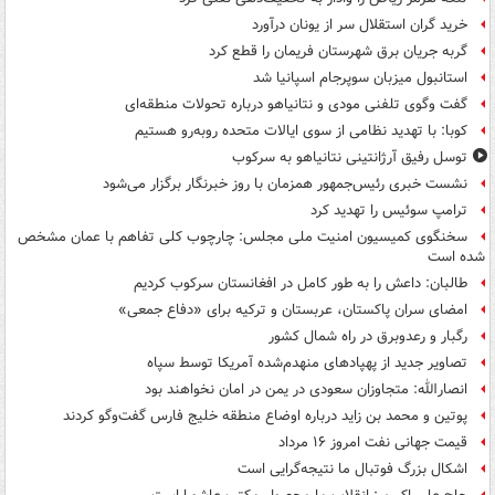
خرید گران استقلال سر از یونان درآورد
گربه جریان برق شهرستان فریمان را قطع کرد
استانبول میزبان سوپرجام اسپانیا شد
گفت وگوی تلفنی مودی و نتانیاهو درباره تحولات منطقه‌ای
کوبا: با تهدید نظامی از سوی ایالات متحده روبه‌رو هستیم
توسل رفیق آرژانتینی نتانیاهو به سرکوب
نشست خبری رئیس‌جمهور همزمان با روز خبرنگار برگزار می‌شود
ترامپ سوئیس را تهدید کرد
سخنگوی کمیسیون امنیت ملی مجلس: چارچوب کلی تفاهم با عمان مشخص
شده است
طالبان: داعش را به طور کامل در افغانستان سرکوب کردیم
امضای سران پاکستان، عربستان و ترکیه برای «دفاع جمعی»
رگبار و رعدوبرق در راه شمال کشور
تصاویر جدید از پهپادهای منهدم‌شده آمریکا توسط سپاه
انصارالله: متجاوزان سعودی در یمن در امان نخواهند بود
پوتین و محمد بن زاید درباره اوضاع منطقه خلیج فارس گفت‌وگو کردند
قیمت جهانی نفت امروز ۱۶ مرداد
اشکال بزرگ فوتبال ما نتیجه‌گرایی است