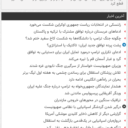
قطع کرد
گذ
آخرین اخبار
زلنسکی در انتخابات ریاست جمهوری اوکراین شکست می‌خورد
ادعاهای عربستان درباره توافق مشترک با ترکیه و پاکستان
چگونه جنگ ترامپ با دانشگاه‌ها به شکست کاخ سفید ختم شد؟
پشت پرده توافق جدید ایران؛ تاکتیک یا استراتژی؟
ادعای تکراری ترامپ درمورد تمایل ایران برای دستیابی به توافق
گرد و غبار آسمان قم را تیره می‌کند
وزیران صهیونیست خواستار از سرگیری جنگ نابودی غزه شدند
تلاش پزشکان استقلال برای رساندن چشمی به هفته اول لیگ برتر
بحران در راه‌آهن انگلیس ادامه دارد
هشدار نمایندگان جمهوری‌خواه به ترامپ درباره جنگ علیه ایران
وینگر آفریقایی پرسپولیس ماندنی شد
ترافیک سنگین در محورهای خروجی مازندران
درگیر شدن گردشگر اسپانیایی با نظامی صهیونیست
گزارشی دیگر از کاهش ذخایر کلیدی موشکی آمریکا
دروازه‌بان اسپانیایی در یک‌قدمی بازگشت به استقلال
تنگه هرمز ریاض را وادار به تخفیف‌دهی نفتی کرد