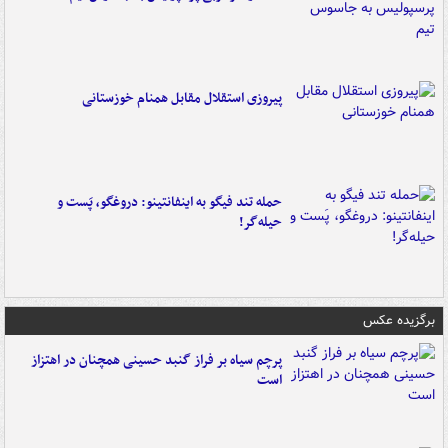
پیروزی استقلال مقابل همنام خوزستانی
حمله تند فیگو به اینفانتینو: دروغگو، پَست‌ و
حیله‌گر!
برگزیده عکس
پرچم سیاه بر فراز گنبد حسینی همچنان در اهتزاز
است