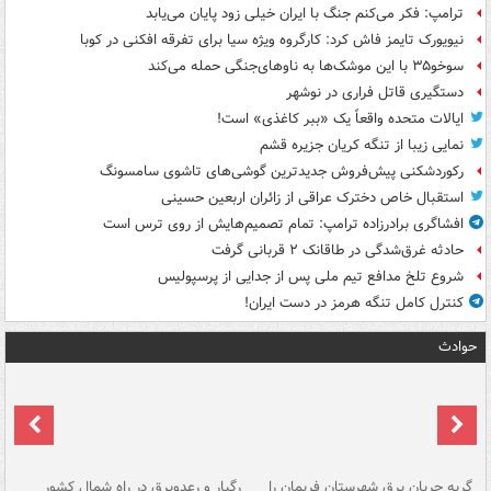
ترامپ: فکر می‌کنم جنگ با ایران خیلی زود پایان می‌یابد
نیویورک تایمز فاش کرد: کارگروه ویژه سیا برای تفرقه افکنی در کوبا
سوخو۳۵ با این موشک‌ها به ناوهای‌جنگی حمله می‌کند
دستگیری قاتل فراری در نوشهر
ایالات متحده واقعاً یک «ببر کاغذی» است!
نمایی زیبا از تنگه کریان جزیره قشم
رکوردشکنی پیش‌فروش جدیدترین گوشی‌های تاشوی سامسونگ
استقبال خاص دخترک عراقی از زائران اربعین حسینی
افشاگری برادرزاده ترامپ: تمام تصمیم‌هایش از روی ترس است
حادثه غرق‌شدگی در طاقانک ۲ قربانی گرفت
شروع تلخ مدافع تیم ملی پس از جدایی از پرسپولیس
کنترل کامل تنگه هرمز در دست ایران!
حوادث
گربه جریان برق شهرستان فریمان را
رگبار و رعدوبرق در راه شمال کشور