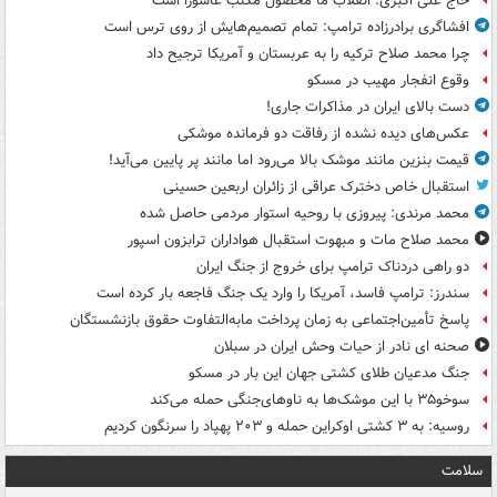
حاج علی اکبری: انقلاب ما محصول مکتب عاشورا است
افشاگری برادرزاده ترامپ: تمام تصمیم‌هایش از روی ترس است
چرا محمد صلاح ترکیه را به عربستان و آمریکا ترجیح داد
وقوع انفجار مهیب در مسکو
دست بالای ایران در مذاکرات جاری!
عکس‌های دیده نشده از رفاقت دو فرمانده‌ موشکی
قیمت بنزین مانند موشک بالا می‌رود اما مانند پر پایین می‌آید!
استقبال خاص دخترک عراقی از زائران اربعین حسینی
محمد مرندی: پیروزی با روحیه استوار مردمی حاصل شده
محمد صلاح مات و مبهوت استقبال هواداران ترابزون اسپور
دو راهی دردناک ترامپ برای خروج از جنگ ایران
سندرز: ترامپ فاسد، آمریکا را وارد یک جنگ فاجعه بار کرده است
پاسخ تأمین‌اجتماعی به زمان پرداخت مابه‌التفاوت حقوق بازنشستگان
صحنه ای نادر از حیات وحش ایران در سبلان
جنگ مدعیان طلای کشتی جهان این بار در مسکو
سوخو۳۵ با این موشک‌ها به ناوهای‌جنگی حمله می‌کند
روسیه: به ۳ کشتی اوکراین حمله و ۲۰۳ پهپاد را سرنگون کردیم
سلامت