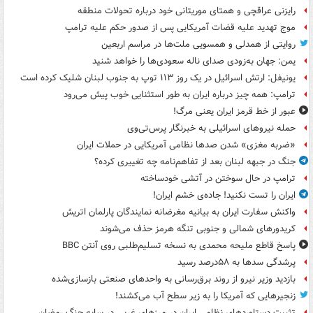
رایزنی عراقچی و همتای موریتانی خود درباره تحولات منطقه
موج تهدید علیه قضات آمریکایی پس از صدور حکم علیه ترامپ
روایتی از همدلی و همسویی ملت‌ها در مراسم اربعین
یمن: جهان به‌زودی صدای ناله سعودی‌ها را خواهد شنید
یونیفل: ارتش اسرائیل در یک روز ۱۱۳ توپ به جنوب لبنان شلیک کرده است
ترامپ: همه چیز درباره ایران به طور استثنایی خوب پیش می‌رود
عبور از خط قرمز ایران یعنی مرگ!
حمله نیروهای اسرائیلی به خبرنگار پرس‌تی‌وی
«ضربه مغزی» شدن صدها نظامی آمریکایی در حملات ایران
جنگ در جبهه لبنان بعد از تفاهم‌نامه چه تغییری کرده؟
ترامپ در حال سوختن در آتشی خودساخته
ایران را تست نکنید! جاده‌ی خشم ایران!
واکنش سفارت ایران به بیانیه مغرضانه نمایندگان پارلمان اتریش
کریدورهای شمالی و جنوبی تنگه هرمز حذف می‌شوند
پاسخ قاطع ملیحه محمدی به نسخه تسلیم‌طلبی روی آنتن BBC
پرشدگی سدها به ۵۸درصد رسید
بازدید وزیر نیرو از روند برق‌رسانی به واحدهای صنعتی بازسازی‌شده
زنجیرهایی که آمریکا را به زیر سطح آب می‌کشند!
تثبیت دستاوردهای نظامی ایران در مرزهای غربی در سایه جنگ رمضان