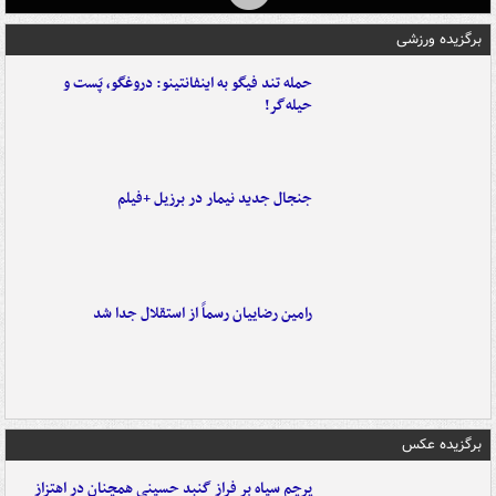
برگزیده ورزشی
حمله تند فیگو به اینفانتینو: دروغگو، پَست‌ و
حیله‌گر!
جنجال جدید نیمار در برزیل +فیلم
رامین رضاییان رسماً از استقلال جدا شد
برگزیده عکس
پرچم سیاه بر فراز گنبد حسینی همچنان در اهتزاز