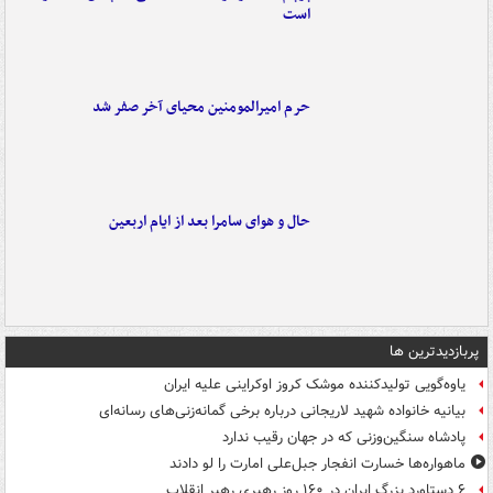
است
حرم امیرالمومنین محیای آخر صفر شد
حال و هوای سامرا بعد از ایام اربعین
پربازدیدترین ها
یاوه‌گویی تولیدکننده موشک کروز اوکراینی علیه ایران
بیانیه خانواده شهید لاریجانی درباره برخی گمانه‌زنی‌های رسانه‌ای
پادشاه سنگین‌وزنی که در جهان رقیب ندارد
ماهواره‌ها خسارت انفجار جبل‌علی امارت را لو دادند
۶ دستاورد بزرگ ایران در ۱۶۰ روز رهبری رهبر انقلاب