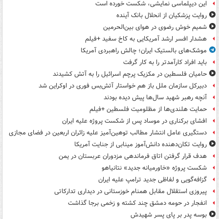
این دیپلماسی نمایشی، شکست خورده است
روایت پزشکیان از انحلال بانک آینده
شمیم خوش رضوی در هوای بین‌الحرمین
هشدار افسر ارشد آمریکایی به کاخ سفید +فیلم
موشک‌های بالستیک ایران؛ چالش راهبردی آمریکا
باید افراد کارآمدتر را به کار گرفت
حامیان فلسطین در مکزیک پرچم اسرائیل را به آتش کشیدند
دبیرکل سازمان ملل باز هم خواستار آتش‌بس فوری در اوکراین شد
آنچه رهبر شهید سال‌ها پیش دیده بودند
حمایت هلندی‌ها از مظلومیت فلسطین +فیلم
افشای برکناری در موساد پس از شکست پروژه علیه ایران
دستگیری عامل انتشار مطالب توهین‌آمیز علیه زائران اربعین در فضای مجازی
روایت تکان‌دهنده دانش‌آموز مینابی از جنایت آمریکا
هدف قرار گرفتن اتاق‌ فرماندهی مزدوران عربستان در یمن
شکست پروژه «خاورمیانه جدید» نتانیاهو
گزافه‌گویی و لفاظی جدید ترامپ علیه ایران
پیروزی استقلال مقابل همنام خوزستانی در دیداری تدارکاتی
انفجار در حومه دمشق چند کشته و زخمی برجا گذاشت
بوسه‌ پدر بر پای پسر شهیدش