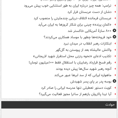
ترامپ: همه چیز درباره ایران به طور استثنایی خوب پیش می‌رود
دشان از دست عربستان فرار کرد
عربستان فرمانده ائتلاف دریایی چندملیتی را منصوب کرد
«کمانِ پرنده» چینی برای شکار کروزها به ایران می‌آید
۸۰۰ سازۀ آمریکایی خاکستر شد
خود فروخته‌ها چطور با موساد همکاری می‌کردند؟
ابتکارات رهبر انقلاب در میدان نبرد
واکنش عالیشاه بعد از پیوستن به گل‌گهر
تکذیب ادعای «نحوه ردزنی محل استقرار شهید لاریجانی»
رقم فسخ قرارداد رضاییان با استقلال فقط ۱۰۰میلیون تومان!
آنچه رهبر شهید سال‌ها پیش دیده بودند
ماهواره ایرانی که از سد ابرها عبور می‌کند
بوسه‌ پدر بر پای پسر شهیدش
کویت دستور تعطیلی تنها مدرسه ایرانی را صادر کرد
آیا تینا پاکروان بازهم از ساترا مجوز فعالیت می‌گیرد؟
حوادث