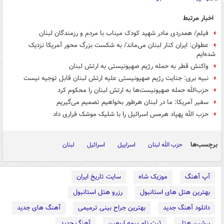
اخبار مرتبط
فیلم/ همدردی مادر شهید کودک میناب با مردم و رزمندگان لبنان
عطوان: ایران کنار لبنان می‌ماند/ به شکست بزرگ محور آمریکا نزدیک
شده‌ایم
واکنش قطر به حمله رژیم صهیونیستی به ارتش لبنان
نبیه بری: جنایت رژیم صهیونیستی علیه ارتش لبنان قابل توجیه نیست
حزب‌الله حمله صهیونیست‌ها به ارتش لبنان را محکوم کرد
سفیر آمریکا: ما در لبنان هرطور بخواهیم تصمیم می‌گیریم
حزب الله پهپاد هرمس اسرائیل را با شلیک موشک فراری داد
برچسب‌ها
حزب الله لبنان
اسراییل
اسرائیل
لبنان
آپ آهنگ
موزیک شاه
سایت تاریخ ایران
بهترین هتل های استانبول
رزرو هتل استانبول
دانلود آهنگ جدید
بهترین جراح بینی ترمیمی
آهنگ های جدید
پرشین هتل
ثبت نام بیمه اربعین
آهنگ جدید