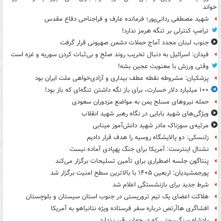
خواند
شهید مصطفی ردانی‌پور؛ فرمانده عارف و فراجناحی دفاع مقدس
ترامپ کنترلی بر تنگه هرمز ندارد!
جنوب لبنان مجدد آماج حملات دشمن صهیونی قرار گرفت
فیدان: اسرائیل به دنبال تخریب روند صلح و بی‌ثبات کردن سوریه و غزه است
وقتی ورزش با معنویت عجین بشه!
پزشکیان: مشروطه نقطه عطف بیداری و آزادی‌خواهی ملت ایران بود
۱۰۰ میلیارد دلار خسارت، برای باز نگه داشتن تنگه‌ای که باز بود!
حمله نیروهای مسلح یمن به مواضع مزدوران سعودی
ویژگی‌های شهید بابایی در نگاه رهبر شهید انقلاب
مرثیه‌ی سوزناک مادر شهید دانش‌آموز مینابی
زلنسکی: دو پالایشگاه روسیه را هدف قرار دادیم
نشنال اینترست: آمریکا برای جنگ پهپادی آماده نیست
پنتاگون جلسه اضطراری برای تأمین تسلیحات برگزار می‌کند
پورجمشیدیان: اربعین ۱۴۰۵ با بالاترین سطح امنیت برگزار شد
شرط جدید برای بازنشستگی اعلام شد
هلاکت اعضای یک تیم تروریستی در جنوب استان سیستان و بلوچستان
افشاگری هاآرتص درباره سفر فرستاده ویژه نتانیاهو به آمریکا
پادشاه سنگین‌وزنی که در جهان رقیب ندارد