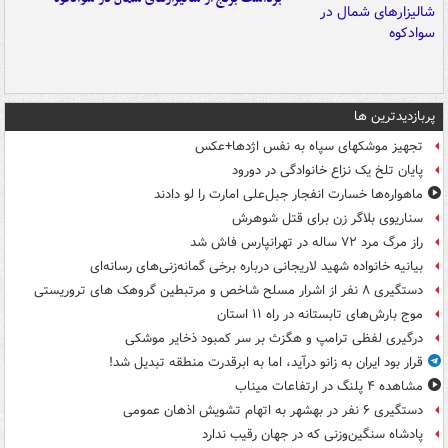
پربازدیدترین ها
تجهیز موشکهای سپاه به نفس اژدها+عکس
پایان تلخ یک نزاع خانوادگی در دورود
ماهواره‌ها خسارت انفجار جبل‌علی امارت را لو دادند
سناریوی بلاگر زن برای قتل شوهرش
راز مرگ مرد ۷۲ ساله در تهرانپارس فاش شد
بیانیه خانواده شهید لاریجانی درباره برخی گمانه‌زنی‌های رسانه‌ای
دستگیری ۸ نفر از اشرار مسلح شاخص و مرتبطین گروهک های تروریستی
موج بارش‌های تابستانه در راه ۱۱ استان
درگیری لفظی ترامپ و هگزث بر سر کمبود ذخایر موشکی
قرار بود ایران به زانو درآید، اما به ابرقدرت منطقه تبدیل شد!
مشاهده ۴ پلنگ در ارتفاعات میناب
دستگیری ۶ نفر در بهشهر به اتهام تشویش اذهان عمومی
پادشاه سنگین‌وزنی که در جهان رقیب ندارد