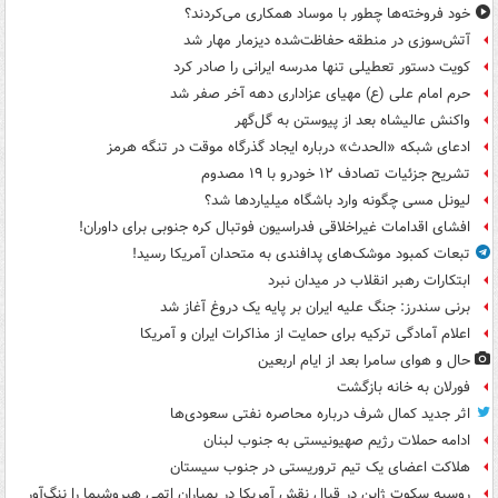
خود فروخته‌ها چطور با موساد همکاری می‌کردند؟
آتش‌سوزی در منطقه حفاظت‌شده دیزمار مهار شد
کویت دستور تعطیلی تنها مدرسه ایرانی را صادر کرد
حرم امام علی (ع) مهیای عزاداری دهه آخر صفر شد
واکنش عالیشاه بعد از پیوستن به گل‌گهر
ادعای شبکه «الحدث» درباره ایجاد گذرگاه موقت در تنگه هرمز
تشریح جزئیات تصادف ۱۲ خودرو با ۱۹ مصدوم
لیونل مسی چگونه وارد باشگاه میلیاردها شد؟
افشای اقدامات غیراخلاقی فدراسیون فوتبال کره جنوبی برای داوران!
تبعات کمبود موشک‌های پدافندی به متحدان آمریکا رسید!
ابتکارات رهبر انقلاب در میدان نبرد
برنی سندرز: جنگ علیه ایران بر پایه یک دروغ آغاز شد
اعلام آمادگی ترکیه برای حمایت از مذاکرات ایران و آمریکا
حال و هوای سامرا بعد از ایام اربعین
فورلان به خانه بازگشت
اثر جدید کمال شرف درباره محاصره نفتی سعودی‌ها
ادامه حملات رژیم صهیونیستی به جنوب لبنان
هلاکت اعضای یک تیم تروریستی در جنوب سیستان
روسیه سکوت ژاپن در قبال نقش آمریکا در بمباران اتمی هیروشیما را ننگ‌آور