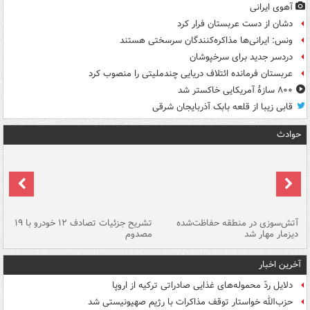
آهوی ایرانی
دشان از دست عربستان فرار کرد
ونس: ایرانی‌ها مذاکره‌کنندگان سرسختی هستند
دردسر جدید برای سرخپوشان
عربستان فرمانده ائتلاف دریایی چندملیتی را منصوب کرد
۸۰۰ سازۀ آمریکایی خاکستر شد
قابی زیبا از قلعه بابک آذربایجان شرقی
حوادث
تصادف مرگبار در محور اهواز–شوش ۲
آتش‌سوزی در منطقه حفاظت‌شده
تشریح جزئیات تصادف ۱۲ خودرو با ۱۹
پا
دیزمار مهار شد
مصدوم
آخرین اخبار
دلایل ردّ محموله‌های غذایی صادراتی ترکیه از اروپا
حزب‌الله خواستار توقف مذاکرات با رژیم صهیونیستی شد