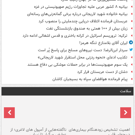
بیانیه ۸ کشور عربی علیه تجاوزات رژیم صهیونیستی در غزه
بیانیه خانواده شهید لاریجانی درباره برخی گمانه‌زنی‌های رسانه‌ای
عربستان فرمانده ائتلاف دریایی چندملیتی را منصوب کرد
زیان بیش از ۱۰۰ همتی به صندوق‌ بازنشستگی نفت
ترکیه: تروریسم اسرائیل در کرانه باختری و قدس اشغالی ادامه دارد
ایران آقای بلامنازع تنگه هرمز!
سردار ابن‌الرضا: دست نیروهای مسلح برای پاسخ پُر است
تکذیب ادعای «نحوه ردزنی محل استقرار شهید لاریجانی»
یک‌ سوم صهیونیست‌ها در برابر حملات موشکی بی دفاع هستند
دشان از دست عربستان فرار کرد
پیام فرمانده هوافضای سپاه به بسیجیان کاشان
سلامت
اهمیت تشخیص زودهنگام بیماری‌های
ناگفته‌هایی از آمپول های لاغری؛ از
دریچه‌ای قلب
عوارض مرگبار تا زیبایی
تا