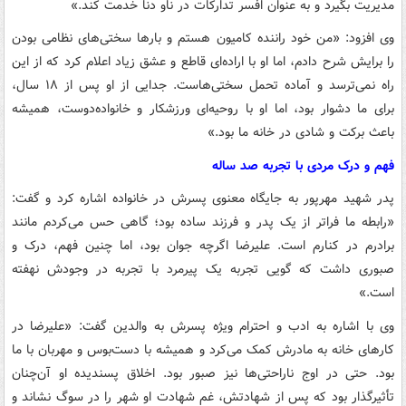
مدیریت بگیرد و به عنوان افسر تدارکات در ناو دنا خدمت کند.»
وی افزود: «من خود راننده کامیون هستم و بارها سختی‌های نظامی بودن
را برایش شرح دادم، اما او با اراده‌ای قاطع و عشق زیاد اعلام کرد که از این
راه نمی‌ترسد و آماده تحمل سختی‌هاست. جدایی از او پس از ۱۸ سال،
برای ما دشوار بود، اما او با روحیه‌ای ورزشکار و خانواده‌دوست، همیشه
باعث برکت و شادی در خانه ما بود.»
فهم و درک مردی با تجربه صد ساله
پدر شهید مهرپور به جایگاه معنوی پسرش در خانواده اشاره کرد و گفت:
«رابطه ما فراتر از یک پدر و فرزند ساده بود؛ گاهی حس می‌کردم مانند
برادرم در کنارم است. علیرضا اگرچه جوان بود، اما چنین فهم، درک و
صبوری داشت که گویی تجربه یک پیرمرد با تجربه در وجودش نهفته
است.»
وی با اشاره به ادب و احترام ویژه پسرش به والدین گفت: «علیرضا در
کارهای خانه به مادرش کمک می‌کرد و همیشه با دست‌بوس و مهربان با ما
بود. حتی در اوج ناراحتی‌ها نیز صبور بود. اخلاق پسندیده او آن‌چنان
تأثیرگذار بود که پس از شهادتش، غم شهادت او شهر را در سوگ نشاند و