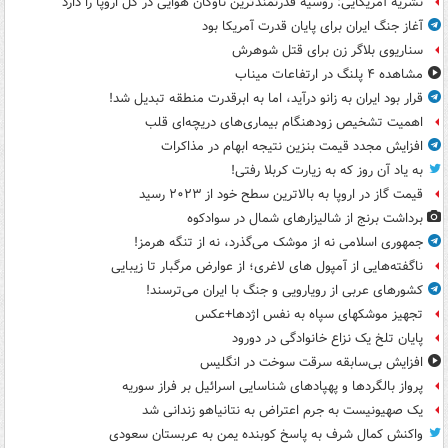
نشریه آمریکایی: روسیه قدرتمندترین ناوگان هوایی در کل اروپا را دارد
آغاز جنگ ایران برای پایان قدرت آمریکا بود
سناریوی بلاگر زن برای قتل شوهرش
مشاهده ۴ پلنگ در ارتفاعات میناب
قرار بود ایران به زانو درآید، اما به ابرقدرت منطقه تبدیل شد!
اهمیت تشخیص زودهنگام بیماری‌های دریچه‌ای قلب
افزایش مجدد قیمت بنزین نتیجه ابهام در مذاکرات
به یاد آن روز که به زیارت کربلا رفتی!
قیمت گاز در اروپا به بالاترین سطح خود از ۲۰۲۳ رسید
برداشت برنج از شالیزارهای شمال در سوادکوه
جمهوری اسلامی نه از موشک می‌گذرد، نه از تنگه هرمز!
ناگفته‌هایی از آمپول های لاغری؛ از عوارض مرگبار تا زیبایی
کشورهای عربی از رویارویی و جنگ با ایران می‌ترسند!
تجهیز موشکهای سپاه به نفس اژدها+عکس
پایان تلخ یک نزاع خانوادگی در دورود
افزایش بی‌سابقه سرقت سوخت در انگلیس
پرواز بالگردها و پهپادهای شناسایی اسرائیل بر فراز سوریه
یک صهیونیست به جرم اعتراض به نتانیاهو زندانی شد
واکنش کمال شرف به پاسخ کوبنده یمن به عربستان سعودی