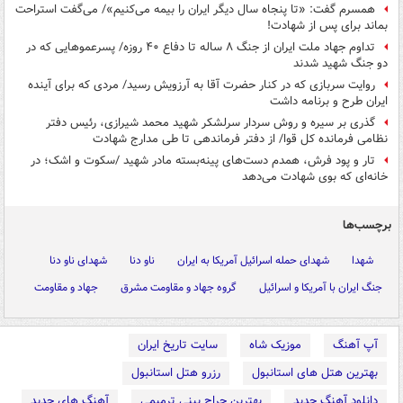
همسرم گفت: «تا پنجاه سال دیگر ایران را بیمه می‌کنیم»/ می‌گفت استراحت
بماند برای پس از شهادت!
تداوم جهاد ملت ایران از جنگ ۸ ساله تا دفاع ۴۰ روزه/ پسرعموهایی که در
دو جنگ شهید شدند
روایت سربازی که در کنار حضرت آقا به آرزویش رسید/ مردی که برای آینده
ایران طرح و برنامه داشت
گذری بر سیره و روش سردار سرلشکر شهید محمد شیرازی، رئیس دفتر
نظامی فرمانده کل قوا/ از دفتر فرماندهی تا طی مدارج شهادت
تار و پود فرش، همدم دست‌های پینه‌بسته مادر شهید /سکوت و اشک؛ در
خانه‌ای که بوی شهادت می‌دهد
برچسب‌ها
شهدا
شهدای حمله اسرائیل آمریکا به ایران
ناو دنا
شهدای ناو دنا
جنگ ایران با آمریکا و اسرائیل
گروه جهاد و مقاومت مشرق
جهاد و مقاومت
آپ آهنگ
موزیک شاه
سایت تاریخ ایران
بهترین هتل های استانبول
رزرو هتل استانبول
دانلود آهنگ جدید
بهترین جراح بینی ترمیمی
آهنگ های جدید