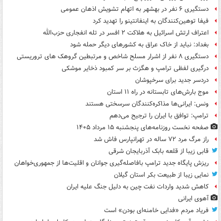
دستگیری ۶ نفر در بهشهر به اتهام تشویش اذهان عمومی
فیفا توهین‌کنندگان به اینفانتینو را تهدید کرد
اعتراف ارتش اسرائیل به هلاکت ۲ افسر در تله انفجاری حزب‌الله
بغداد: نباید از خاک عراق به کشورهای دیگر حمله شود
دستگیری ۸ نفر از اشرار مسلح شاخص و مرتبطین گروهک های تروریستی
درگیری لفظی ترامپ و هگزث بر سر کمبود ذخایر موشکی
دردسر جدید برای سرخپوشان
موج بارش‌های تابستانه در راه ۱۱ استان
ونس: ایرانی‌ها مذاکره‌کنندگان سرسختی هستند
ترامپ: توافق با ایران را ترجیح می‌دهم
صفحه نخست روزنامه‌های پنجشنبه ۱۵ مرداد ۱۴۰۵
راز مرگ مرد ۷۲ ساله در تهرانپارس فاش شد
قابی زیبا از قلعه بابک آذربایجان شرقی
ریزش پایگاه جدید ترامپ بافاصله‌گیری جوانان و اقلیت‌ها از جمهوری‌خواهان
نمایی زیبا از طبیعت بکر استان گیلان
کاهش شدید واردات نفت چین به دلیل جنگ علیه ایران
آهوی ایرانی
فریاد مردم «فدایی خامنه‌ای بودن» است