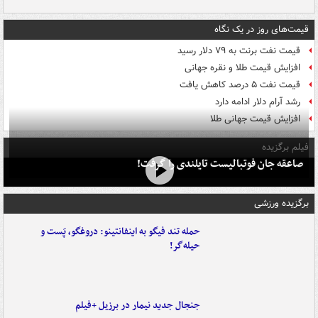
قیمت‌های روز در یک نگاه
قیمت نفت برنت به ۷۹ دلار رسید
افزایش قیمت طلا و نقره جهانی
قیمت نفت ۵ درصد کاهش یافت
رشد آرام دلار ادامه دارد
افزایش قیمت جهانی طلا
فیلم برگزیده
صاعقه جان فوتبالیست تایلندی را گرفت!
برگزیده ورزشی
حمله تند فیگو به اینفانتینو: دروغگو، پَست‌ و
حیله‌گر!
جنجال جدید نیمار در برزیل +فیلم