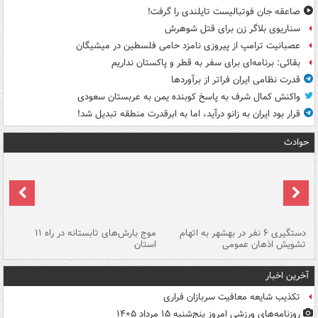
صاعقه جان فوتبالیست تایلندی را گرفت!
سناریوی بلاگر زن برای قتل شوهرش
عصبانیت ترامپ از پیروزی نامزد حامی فلسطین در میشیگان
بقائی: برنامه‌ای برای سفر به قطر و پاکستان نداریم
قدرت نظامی ایران فراتر از برآوردها
واکنش کمال شرف به پاسخ کوبنده یمن به عربستان سعودی
قرار بود ایران به زانو درآید، اما به ابرقدرت منطقه تبدیل شد!
حوادث
دستگیری ۶ نفر در بهشهر به اتهام
موج بارش‌های تابستانه در راه ۱۱
تشویش اذهان عمومی
استان
فا
آخرین اخبار
تکذیب شایعه معافیت سربازان فراری
روزنامه‌های ورزشی امروز پنج‌شنبه ۱۵ مرداد ۱۴۰۵