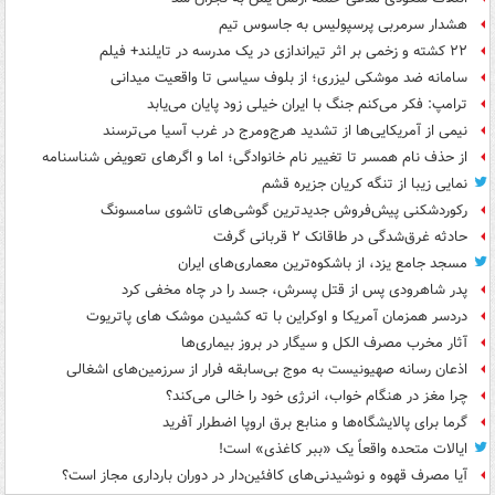
هشدار سرمربی پرسپولیس به جاسوس تیم
۲۲ کشته و زخمی بر اثر تیراندازی در یک مدرسه در تایلند+ فیلم
سامانه ضد موشکی لیزری؛ از بلوف سیاسی تا واقعیت میدانی
ترامپ: فکر می‌کنم جنگ با ایران خیلی زود پایان می‌یابد
نیمی از آمریکایی‌ها از تشدید هرج‌ومرج در غرب آسیا می‌ترسند
از حذف نام همسر تا تغییر نام خانوادگی؛ اما و اگرهای تعویض شناسنامه
نمایی زیبا از تنگه کریان جزیره قشم
رکوردشکنی پیش‌فروش جدیدترین گوشی‌های تاشوی سامسونگ
حادثه غرق‌شدگی در طاقانک ۲ قربانی گرفت
مسجد جامع یزد، از باشکوه‌ترین معماری‌های ایران
پدر شاهرودی پس از قتل پسرش، جسد را در چاه مخفی کرد
دردسر همزمان آمریکا و اوکراین با ته کشیدن موشک های پاتریوت
آثار مخرب مصرف الکل و سیگار در بروز بیماری‌ها
اذعان رسانه صهیونیست به موج بی‌سابقه فرار از سرزمین‌های اشغالی
چرا مغز در هنگام خواب، انرژی خود را خالی می‌کند؟
گرما برای پالایشگاه‌ها و منابع برق اروپا اضطرار آفرید
ایالات متحده واقعاً یک «ببر کاغذی» است!
آیا مصرف قهوه و نوشیدنی‌های کافئین‌دار در دوران بارداری مجاز است؟