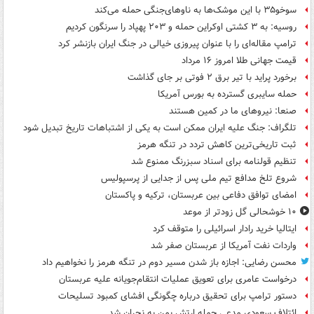
سوخو۳۵ با این موشک‌ها به ناوهای‌جنگی حمله می‌کند
روسیه: به ۳ کشتی اوکراین حمله و ۲۰۳ پهپاد را سرنگون کردیم
ترامپ مقاله‌ای را با عنوان پیروزی خیالی در جنگ ایران بازنشر کرد
قیمت جهانی طلا امروز ۱۶ مرداد
برخورد پراید با تیر برق ۲ فوتی بر جای گذاشت
حمله سایبری گسترده به بورس آمریکا
صنعا: نیروهای ما در کمین‌ هستند
تلگراف: جنگ علیه ایران ممکن است به یکی از اشتباهات تاریخ تبدیل شود
ثبت تاریخی‌ترین کاهش تردد در تنگه هرمز
تنظیم قولنامه برای اسناد سبزرنگ ممنوع شد
شروع تلخ مدافع تیم ملی پس از جدایی از پرسپولیس
امضای توافق دفاعی بین عربستان، ترکیه و پاکستان
۱۰ خوشحالی گل زودتر از موعد
ایتالیا خرید رادار اسرائیلی را متوقف کرد
واردات نفت آمریکا از عربستان صفر شد
محسن رضایی: اجازه باز شدن مسیر دوم در تنگه هرمز را نخواهیم داد
درخواست عامری برای تعویق عملیات انتقام‌جویانه علیه عربستان
دستور ترامپ برای تحقیق درباره چگونگی افشای کمبود تسلیحات
ائتلاف سعودی مدعی حمله ارتش یمن به نجران شد