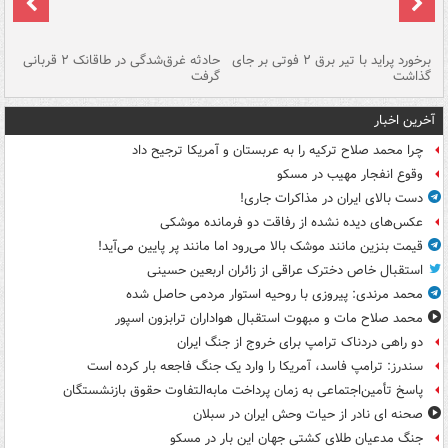
برخورد پراید با تیر برق ۲ فوتی بر جای
حادثه غرق‌شدگی در طاقانک ۲ قربانی
پد
گذاشت
گرفت
جس
آخرین اخبار
چرا محمد صلاح ترکیه را به عربستان و آمریکا ترجیح داد
وقوع انفجار مهیب در مسکو
دست بالای ایران در مذاکرات جاری!
عکس‌های دیده نشده از رفاقت دو فرمانده‌ موشکی
قیمت بنزین مانند موشک بالا می‌رود اما مانند پر پایین می‌آید!
استقبال خاص دخترک عراقی از زائران اربعین حسینی
محمد مرندی: پیروزی با روحیه استوار مردمی حاصل شده
محمد صلاح مات و مبهوت استقبال هواداران ترابزون اسپور
دو راهی دردناک ترامپ برای خروج از جنگ ایران
سندرز: ترامپ فاسد، آمریکا را وارد یک جنگ فاجعه بار کرده است
پاسخ تأمین‌اجتماعی به زمان پرداخت مابه‌التفاوت حقوق بازنشستگان
صحنه ای نادر از حیات وحش ایران در سبلان
جنگ مدعیان طلای کشتی جهان این بار در مسکو