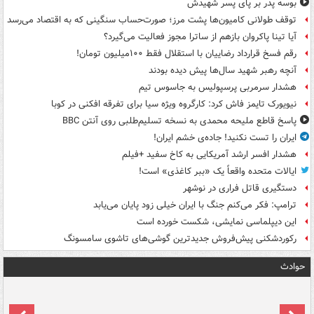
بوسه‌ پدر بر پای پسر شهیدش
توقف طولانی کامیون‌ها پشت مرز؛ صورت‌حساب سنگینی که به اقتصاد می‌رسد
آیا تینا پاکروان بازهم از ساترا مجوز فعالیت می‌گیرد؟
رقم فسخ قرارداد رضاییان با استقلال فقط ۱۰۰میلیون تومان!
آنچه رهبر شهید سال‌ها پیش دیده بودند
هشدار سرمربی پرسپولیس به جاسوس تیم
نیویورک تایمز فاش کرد: کارگروه ویژه سیا برای تفرقه افکنی در کوبا
پاسخ قاطع ملیحه محمدی به نسخه تسلیم‌طلبی روی آنتن BBC
ایران را تست نکنید! جاده‌ی خشم ایران!
هشدار افسر ارشد آمریکایی به کاخ سفید +فیلم
ایالات متحده واقعاً یک «ببر کاغذی» است!
دستگیری قاتل فراری در نوشهر
ترامپ: فکر می‌کنم جنگ با ایران خیلی زود پایان می‌یابد
این دیپلماسی نمایشی، شکست خورده است
رکوردشکنی پیش‌فروش جدیدترین گوشی‌های تاشوی سامسونگ
حوادث