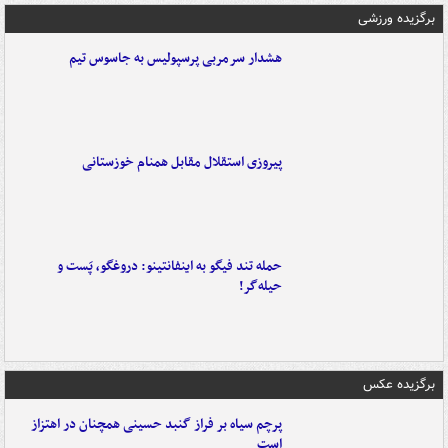
برگزیده ورزشی
هشدار سرمربی پرسپولیس به جاسوس تیم
پیروزی استقلال مقابل همنام خوزستانی
حمله تند فیگو به اینفانتینو: دروغگو، پَست‌ و
حیله‌گر!
برگزیده عکس
پرچم سیاه بر فراز گنبد حسینی همچنان در اهتزاز
است