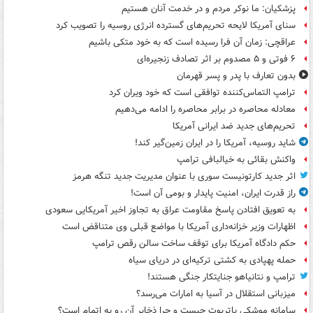
پزشکیان: ما نوکر مردم و در خدمت آنان هستیم
سنای آمریکا لایحه تحریم‌های گسترده انرژی روسیه را تصویب کرد
عراقچی: زمان آن فرا رسیده است که به خود متکی باشیم
۶ فوتی و ۵ مصدوم بر اثر تصادف زنجیره‌ای
بدون تعارف با پدر و پسر قهرمان
ترامپ التماس‌کننده توافقی است که خود ویران کرد
معادله محاصره در برابر محاصره را ادامه می‌دهیم
تحریم‌های جدید ضد ایرانی آمریکا
شاید روسیه، آمریکا را در ایران زمین‌گیر کند!
واکنش بقائی به خیالبافی ترامپ
اثر جدید کارتونیست سوری با عنوان مدیریت جدید تنگه هرمز
راز قدرت ایران، امنیت پایدار و بومی آن است!
به تعویق افتادن پاسخ مقاومت عراق به تجاوز اخیر آمریکایی سعودی
اظهارات وزیر خزانه‌داری آمریکا با مواضع قبلی وی متناقض است
حکم دادگاه آمریکا برای توقف ساخت سالن رقص ترامپ
حمله پهپادی به کشتی ترکیه‌ای در دریای سیاه
ترامپ و نتانیاهو جنایتکار جنگی هستند!
میزبانی استقلال در آسیا به امارات می‌رسد؟
سامانه موشکی پاتریوت چیست و چرا ذخایر آن رو به اتمام است؟