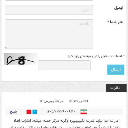
ایمیل
نظر شما *
*
لطفا عدد مقابل را در جعبه متن وارد کنید
نظرات
انتشار یافته: 12
در انتظار بررسی: 0
پاسخ
۰۹:۳۰ - ۱۴۰۵/۰۳/۲۴
0
3
امارات ابدا نباید قدرت بگییییییره وگرنه مرکز حمله میشه. امارات اصلا
نباید قدرت بگیره. تمام سرمایه هایی که رفتن اونجا رو منتقل کنین جای