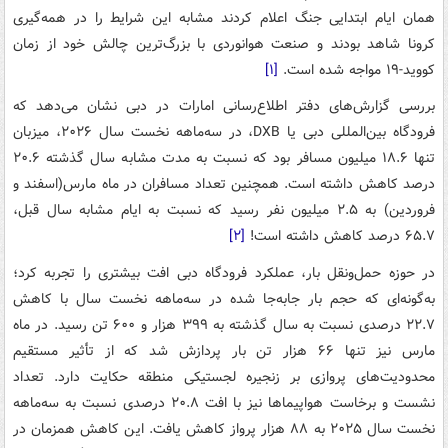
همان ایام ابتدایی جنگ اعلام کردند مشابه این شرایط را در همه‌گیری
کرونا شاهد بودند و صنعت هوانوردی با بزرگ‌ترین چالش خود از زمان
کووید-۱۹ مواجه شده است.
[۱]
بررسی گزارش‌های دفتر اطلاع‌رسانی امارات در دبی نشان می‌دهد که
فرودگاه بین‌المللی دبی یا DXB، در سه‌ماهه نخست سال ۲۰۲۶، میزبان
تنها ۱۸.۶ میلیون مسافر بود که نسبت به مدت مشابه سال گذشته ۲۰.۶
درصد کاهش داشته است. همچنین تعداد مسافران در ماه مارس(اسفند و
فروردین) به ۲.۵ میلیون نفر رسید که نسبت به ایام مشابه سال قبل،
۶۵.۷ درصد کاهش داشته است!
[۲]
در حوزه حمل‌ونقل بار، عملکرد فرودگاه دبی افت بیشتری را تجربه کرد؛
به‌گونه‌ای که حجم بار جابه‌جا شده در سه‌ماهه نخست سال با کاهش
۲۲.۷ درصدی نسبت به سال گذشته به ۳۹۹ هزار و ۶۰۰ تن رسید. در ماه
مارس نیز تنها ۶۶ هزار تن بار پردازش شد که از تأثیر مستقیم
محدودیت‌های پروازی بر زنجیره لجستیکی منطقه حکایت دارد. تعداد
نشست و برخاست هواپیماها نیز با افت ۲۰.۸ درصدی نسبت به سه‌ماهه
نخست سال ۲۰۲۵ به ۸۸ هزار پرواز کاهش یافت. این کاهش همزمان در