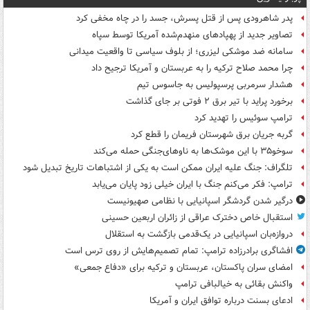
پدر شاهرودی پس از قتل پسرش، جسد را در چاه مخفی کرد
تصاویر جدید از پهپادهای منهدم‌شده آمریکا توسط سپاه
سامانه ضد موشکی لیزری؛ از بلوف سیاسی تا واقعیت میدانی
چرا محمد صلاح ترکیه را به عربستان و آمریکا ترجیح داد
هشدار سرمربی پرسپولیس به جاسوس تیم
برخورد پراید با تیر برق ۲ فوتی بر جای گذاشت
ترامپ سوئیس را تهدید کرد
گربه جریان برق شهرستان فریمان را قطع کرد
سوخو۳۵ با این موشک‌ها به ناوهای‌جنگی حمله می‌کند
تلگراف: جنگ علیه ایران ممکن است به یکی از اشتباهات تاریخ تبدیل شود
ترامپ: فکر می‌کنم جنگ با ایران خیلی زود پایان می‌یابد
درگیر شدن گردشگر اسپانیایی با نظامی صهیونیست
استقبال خاص دخترک عراقی از زائران اربعین حسینی
دروازه‌بان اسپانیایی در یک‌قدمی بازگشت به استقلال
افشاگری برادرزاده ترامپ: تمام تصمیم‌هایش از روی ترس است
امضای سران پاکستان، عربستان و ترکیه برای «دفاع جمعی»
واکنش بقائی به خیالبافی ترامپ
ادعای بسنت درباره توافق ایران و آمریکا