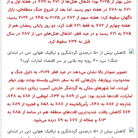
حتی بهتر از ۲۰۲۵ بود؛ اشغال هتل‌ها از ۷۱٪ به ۷۹٪ در هفته اول و از
۷۱٪ به ۷۸٪ در هفته دوم رسید. اما بعد از شروع جنگ منطقه‌ای، بازار
ناگهان سقوط کرد؛ هفته سوم از ۷۲٪ در ۲۰۲۵ به ۴۵٪ در ۲۰۲۶ رسید،
هفته چهارم از ۷۲٪ به فقط ۲۱٪ افت کرد، دو روز پایانی رمضان هم از
۷۵٪ به ۲۱٪ رسید و در عید فطر، اشغال هتل‌های دبی از ۸۷٪ در سال
قبل به ۳۴٪ سقوط کرد.
تصویر نمودار بالا نشان می‌دهد در عید فطر ۲۰۲۶، به دلیل جنگ و
محدودیت پروازها، بازارهایی که به سفر داخلی وابسته بودند بهتر دوام
آوردند، اما شهرهای متکی به گردشگر خارجی آسیب زیادی دیدند. در
امارات، افت‌ها شدید بود: دبی از ۸۹٪ به ۳۴٪، ابوظبی از ۸۶٪ به ۴۸٪،
شارجه از ۸۶٪ به ۴۸٪، رأس‌الخیمه از ۸۷٪ به ۵۸٪ و فجیره از ۸۹٪ به
۶۴٪ کاهش یافت. شدیدترین افت‌های منطقه هم در منامه از ۸۵٪ به
۱۳٪ و صلاله از ۷۷٪ به ۹٪ دیده می‌شود.