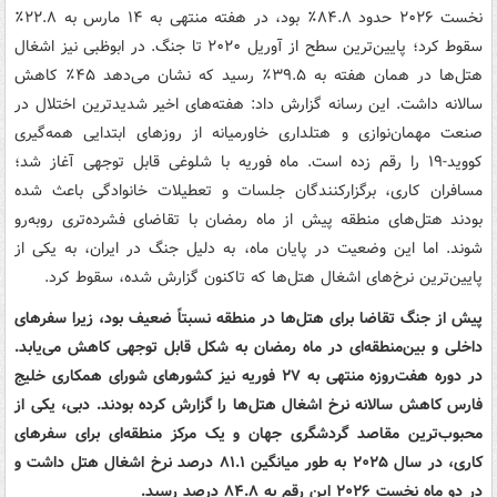
نخست ۲۰۲۶ حدود ۸۴.۸٪ بود، در هفته منتهی به ۱۴ مارس به ۲۲.۸٪
سقوط کرد؛ پایین‌ترین سطح از آوریل ۲۰۲۰ تا جنگ. در ابوظبی نیز اشغال
هتل‌ها در همان هفته به ۳۹.۵٪ رسید که نشان می‌دهد ۴۵٪ کاهش
سالانه داشت. این رسانه گزارش داد: هفته‌های اخیر شدیدترین اختلال در
صنعت مهمان‌نوازی و هتلداری خاورمیانه از روزهای ابتدایی همه‌گیری
کووید-۱۹ را رقم زده است. ماه فوریه با شلوغی قابل توجهی آغاز شد؛
مسافران کاری، برگزارکنندگان جلسات و تعطیلات خانوادگی باعث شده
بودند هتل‌های منطقه پیش از ماه رمضان با تقاضای فشرده‌تری روبه‌رو
شوند. اما این وضعیت در پایان ماه، به دلیل جنگ در ایران، به یکی از
پایین‌ترین نرخ‌های اشغال هتل‌ها که تاکنون گزارش شده، سقوط کرد.
پیش از جنگ تقاضا برای هتل‌ها در منطقه نسبتاً ضعیف بود، زیرا سفرهای
داخلی و بین‌منطقه‌ای در ماه رمضان به شکل قابل توجهی کاهش می‌یابد.
در دوره هفت‌روزه منتهی به ۲۷ فوریه نیز کشورهای شورای همکاری خلیج
فارس کاهش سالانه نرخ اشغال هتل‌ها را گزارش کرده بودند. دبی، یکی از
محبوب‌ترین مقاصد گردشگری جهان و یک مرکز منطقه‌ای برای سفرهای
کاری، در سال ۲۰۲۵ به طور میانگین ۸۱.۱ درصد نرخ اشغال هتل داشت و
در دو ماه نخست ۲۰۲۶ این رقم به ۸۴.۸ درصد رسید.