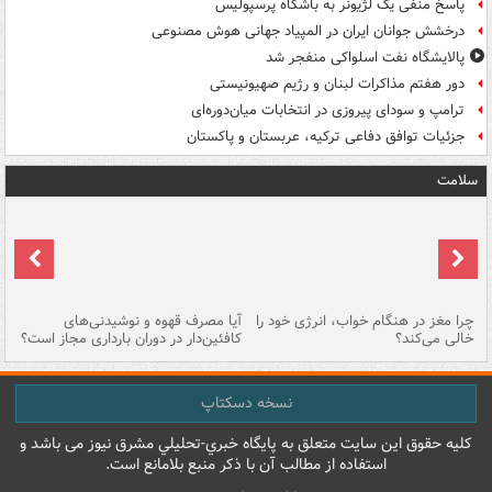
پاسخ منفی یک لژیونر به باشگاه پرسپولیس
درخشش جوانان ایران در المپیاد جهانی هوش مصنوعی
پالایشگاه نفت اسلواکی منفجر شد
دور هفتم مذاکرات لبنان و رژیم صهیونیستی
ترامپ و سودای پیروزی در انتخابات میان‌دوره‌ای
جزئیات توافق دفاعی ترکیه، عربستان و پاکستان
سلامت
ت
چرا مغز در هنگام خواب، انرژی خود را
آیا مصرف قهوه و نوشیدنی‌های
چر
خالی می‌کند؟
کافئین‌دار در دوران بارداری مجاز است؟
می
نسخه دسکتاپ
کليه حقوق اين سايت متعلق به پایگاه خبري-تحليلي مشرق نيوز می باشد و
استفاده از مطالب آن با ذکر منبع بلامانع است.