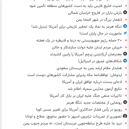
امنیت خلیج فارس باید به دست کشورهای منطقه تأمین شود
بارش باران در فاروج خراسان شمالی
انفجار بزرگ در شهر المخا یمن
تنگه هرمز به نماد یک تحقیر تاریخی برای آمریکا تبدیل شد!
ماموریت در حال پایان است!
۲۰ حمله رژیم صهیونیستی به درعا و قنیطره در یک هفته
خیزش مردم لبنان علیه دولت سازشکار و خائن
معترضان آرژانتینی پرچم آمریکا را پایین کشیدند
شکاف‌های عمیق در اسرائیل!
هشدار مقام ارشد یمن به عربستان سعودی
اردوغان: توافقنامه مکه پذیرای مشارکت کشورهای دوست است
ادعای بسنت درباره توافق ایران و آمریکا
نتایج آزمون مدارس سمپاد اعلام شد
تاثیرات منفی جنگ علیه ایران بر بازار کار آمریکا
رونمایی از مختصات جدید تنگۀ هرمز
روبیو در رأس فشار حداکثری آمریکا برای تغییر مسیر کوبا
تصویری از تمرینات ترابزون اسپور با حضور ساویچ، صلاح و اونانا
نبرد ما علیه طرح سلطه‌جویی عربستان است، نه مردم جنوب یمن