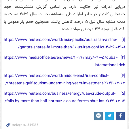
دریایی امارات نیز حکایت دارد. بر اساس گزارش منتشرشده، حجم
جابه‌جایی کانتینر در بنادر امارات طی سه‌ماهه نخست سال ۲۰۲۶ نسبت به
مدت مشابه سال قبل ۵ درصد کاهش یافت. همچنین حجم بار عمومی با
افت قابل توجه ۲۳ درصدی مواجه شده
https://www.reuters.com/world/asia-pacific/australian-airline-
[۱]
qantas-shares-fall-more-than-۱۰-us-iran-conflict-۲۰۲۶-۰۳-۰۱/
https://www.mediaoffice.ae/en/news/۲۰۲۶/may/۰۴-۰۵/dubai-
[۲]
international-dxb
https://www.reuters.com/world/middle-east/iran-conflict-
[۴]
threatens-gulf-tourism-undermining-years-investment-۲۰۲۶-۰۳-۰۳/
https://www.reuters.com/business/energy/uae-crude-output-
[۵]
falls-by-more-than-half-hormuz-closure-forces-shut-ins-۲۰۲۶-۰۳-۱۶/