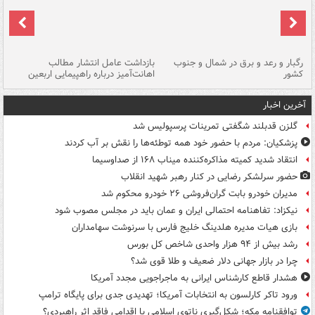
رگبار و رعد و برق در شمال و جنوب
بازداشت عامل انتشار مطالب
کشور
اهانت‌آمیز درباره راهپیمایی اربعین
گر
آخرین اخبار
گلزن قدبلند شگفتی تمرینات پرسپولیس شد
پزشکیان: مردم با حضور خود همه توطئه‌ها را نقش بر آب کردند
انتقاد شدید کمیته مذاکره‌کننده میناب ۱۶۸ از صداوسیما
حضور سرلشکر رضایی در کنار رهبر شهید انقلاب
مدیران خودرو بابت گران‌فروشی ۲۶ خودرو محکوم شد
نیکزاد: تفاهنامه احتمالی ایران و عمان باید در مجلس مصوب شود
بازی هیات مدیره هلدینگ خلیج فارس با سرنوشت سهامداران
رشد بیش از ۹۴ هزار واحدی شاخص کل بورس
چرا در بازار جهانی دلار ضعیف و طلا قوی شد؟
هشدار قاطع کارشناس ایرانی به ماجراجویی مجدد آمریکا
ورود تاکر کارلسون به انتخابات آمریکا؛ تهدیدی جدی برای پایگاه ترامپ
توافقنامه مکه؛ شکل‌گیری ناتوی اسلامی یا اقدامی فاقد اثر راهبردی؟