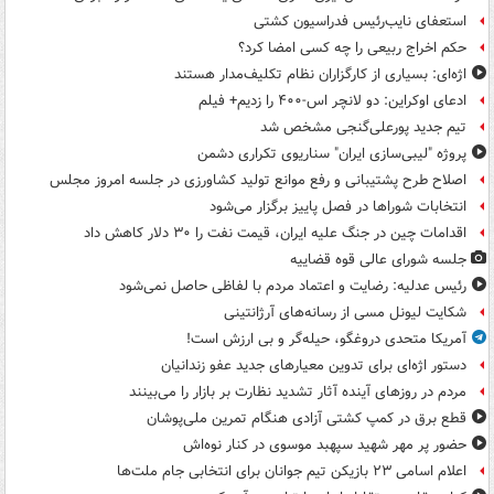
استعفای نایب‌رئیس فدراسیون کشتی
حکم اخراج ربیعی را چه کسی امضا کرد؟
اژه‌ای: بسیاری از کارگزاران نظام تکلیف‌مدار هستند
ادعای اوکراین: دو لانچر اس-۴۰۰ را زدیم+ فیلم
تیم جدید پورعلی‌گنجی مشخص شد
پروژه "لیبی‌سازی ایران" سناریوی تکراری دشمن
اصلاح طرح پشتیبانی و رفع موانع تولید کشاورزی در جلسه امروز مجلس
انتخابات شوراها در فصل پاییز برگزار می‌شود
اقدامات چین در جنگ علیه ایران، قیمت نفت را ۳۰ دلار کاهش داد
جلسه شورای عالی قوه قضاییه
رئیس عدلیه: رضایت و اعتماد مردم با لفاظی حاصل نمی‌شود
شکایت لیونل مسی از رسانه‌های آرژانتینی
آمریکا متحدی دروغگو، حیله‌گر و بی ارزش است!
دستور اژه‌ای برای تدوین معیارهای جدید عفو زندانیان
مردم در روزهای آینده آثار تشدید نظارت بر بازار را می‌بینند
قطع برق در کمپ کشتی آزادی هنگام تمرین ملی‌پوشان
حضور پر مهر شهید سپهبد موسوی در کنار نوه‌اش
اعلام اسامی ۲۳ بازیکن تیم جوانان برای انتخابی جام ملت‌ها