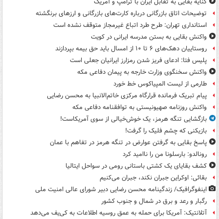
کنایه بقایی به تقابل ایران با ترامپ و آمریک
توضیحات اتاق بازرگانی درباره کارت‌های بازرگانی و ارزهای برنگشته
استانداری تهران: طرح طرد اتباع غیرمجاز متوقف نشده است
واکنش بقایی به بستن مدرسه ایرانی در کویت
روستاییان دهک‌های ۶ تا ۱۰ از امسال باید حق بیمه بپردازند
پلیس فتا: ادعای فریز شدن رمزارز ایرانیان جعلی است
واکنش سخنگوی وزارت خارجه به پیمان دفاعی مکه
طارمی از لیست المپیاکوس خط خورد
پیام تبریک فرمانده قرارگاه مرکزی خاتم‌الانبیا به محسن رضایی
واکنش روزنامه صهیونیستی به توافقنامه دفاعی مکه
بازگشایی تنگه هرمز، یک خوش‌خیالی از سوی آمریکاست!
بازیکنی که چشم فلیک را گرفت!
پاسخ بقایی به گرفتن عوارض در تنگه هرمز در تفاهم با عمان
رونالدو: بارسلونا من را ناامید کرد
کشف بقایای یک کشتی باستانی رومی در سواحل ایتالیا
بقائی: اوکراین جبران نکند، جبران می‌کنیم
اینفوگرافیک/ زندگینامه محسن رضایی دبیر شورای عالی امنیت‌ ملی
رگبار و رعد و برق در شمال و جنوب کشور
آتلانتیک: آمریکا برای حمله به عمق روسیه اطلاعات به کی‌یف می‌دهد