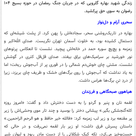
زندگی شهید بهاره گلرویی که در جریان جنگ رمضان در حوزه بسیج ۱۰۴
رضوان به سوی حق پرکشید.
سحری آرام و دل‌نواز
بهاره در تاریک‌روشنی سحر، سجاده‌اش را پهن کرد. از پشت شیشه‌ای که
دستمال کشیده بود، به خلوت آسمان تهران نگریست. صدای الله‌اکبر و
زمزمه و پچ‌پچ سوره حمد در خانه‌اش پیچید. نشست تا انعکاس پرتوهای
نور خورشید بر سرامیک‌های براق بیفتد. صدای قل‌قل کتری در گوشش
نشست. مشتی چای خوش‌دم شمالی را در قوری پر از آب‌جوش ریخت؛ اما
به یاد نداشت که آب‌جوش را روی برگ‌های خشک و ظریف چای بریزد، زیرا
از دردِ تنِ برگ‌ها هراس داشت.
هیاهوی صبحگاهی و فرزندان
لقمه نان و پنیر و گردو را به دست دخترش داد و گفت: «امروز روزه
کله‌گنجشکی بگیر.» پیشانی دختر را بوسید و چند تار موی وحشی‌اش را زیر
پر مقنعه برد و زیر لب زمزمه کرد: «فالله خیر حافظ و هو الرحم الراحمین.»
داستان پسرش فرق داشت؛ او زیر بار لقمه نمی‌رفت و در حالی که
جست‌وخیز می‌کرد، تکه کیک شکلاتی را از دست مادر ربود و لیوان شیر