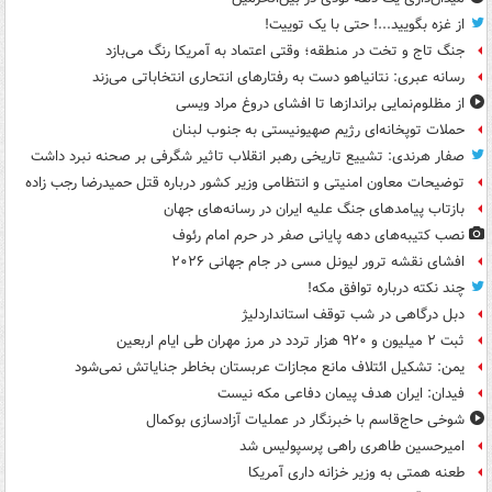
از غزه بگویید...! حتی با یک توییت!
جنگ تاج و تخت در منطقه؛ وقتی اعتماد به آمریکا رنگ می‌بازد
رسانه عبری: نتانیاهو دست به رفتارهای انتحاری انتخاباتی می‌زند
از مظلوم‌نمایی براندازها تا افشای دروغ مراد ویسی
حملات توپخانه‌ای رژیم صهیونیستی به جنوب لبنان
صفار هرندی: تشییع تاریخی رهبر انقلاب تاثیر شگرفی بر صحنه نبرد داشت
توضیحات معاون امنیتی و انتظامی وزیر کشور درباره قتل حمیدرضا رجب زاده
بازتاب پیامدهای جنگ علیه ایران در رسانه‌های جهان
نصب کتیبه‌های دهه پایانی صفر در حرم امام رئوف
افشای نقشه ترور لیونل مسی در جام جهانی ۲۰۲۶
چند نکته درباره توافق مکه!
دبل درگاهی در شب توقف استانداردلیژ
ثبت ۲ میلیون و ۹۲۰ هزار تردد در مرز مهران طی ایام اربعین
یمن: تشکیل ائتلاف مانع مجازات عربستان بخاطر جنایاتش نمی‌شود
فیدان: ایران هدف پیمان دفاعی مکه نیست
شوخی حاج‌قاسم با خبرنگار در عملیات آزادسازی بوکمال
امیرحسین طاهری راهی پرسپولیس شد
طعنه همتی به وزیر خزانه داری آمریکا