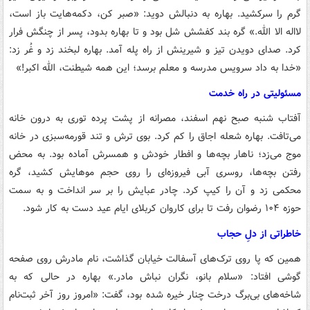
گرم را سرکشید. بهاره به دنبالش دوید: «صبر کن، دکمه‌هایت باز است،
لااله الا الله.» گره بند کفشش شل بود و تا بهاره بدود، پسر از چنگش فرار
کرد. صدای دویدن تیز و شیرینش از راه پله آمد. بهاره لبخند زد و غُر زد:
«خدا به داد سرویس مدرسه و معلم برسد؛ این همه شیطنت، الله اکبر!»
مسئولیتی در راه خدمت
آفتاب شنبه صبح نهم اسفند، مصرانه از پشت پرده توری به درون خانه
می‌تافت. بهاره شعله اجاق را کم کرد. بوی ترش و تند قورمه‌سبزی در خانه
موج می‌زد؛ ناهار بچه‌ها و افطار خودش و همسرش آماده بود. به محض
رفتن بچه‌ها، روسری آبی فیروزه‌ای را روی حجم موهایش کشید، گره
محکمی زد و آن را کیپ کرد. چادر عبایش را بر سر انداخت و به سمت
حوزه ۱۰۴ رضوان رفت تا برای کاروان کربلای ایام عید دست به کار شود.
خاطراتی از دلِ حجاب
همین که پا روی ترک‌های آسفالت خیابان گذاشت، نام مادرش روی صفحه
گوشی افتاد: «سلام بانو، نگران نباش مادر.» بهاره در حالی که به
شاخه‌های بی‌برگ درخت چنار خیره شده بود، گفت: «امروز روز آخر ثبت‌نام