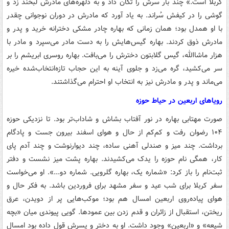
کربلا است.» چند بار سرش را تکان داد و به دلهره‌های مادرش لبخند زد و
گوشی را در کیفش سُراند. به یاد آورد که مادرش در دوران نوجوانی چقدر
با او همدل بود؛ همان زمانی که بهاره چادر مشکی دخترانه خرید و پدر و
مادرش ذوق کردند. بهاره گیس‌هایش را به دست مادر می‌سپرد و مادر با
هزار ماشاالله، گیس گلابتون دخترش را می‌بافت. بهاره روسری ابریشم را بر
سر می‌کشید، گره می‌زد و جلوی آینه به این حجاب تازه‌انتخاب‌شده خیره
می‌ماند و پدر و مادرش نیز به انتخاب او احترام می‌گذاشتند.
رویاهای اربعین در حیاط حوزه
صورت مهتابی بهاره در نور آفتاب بشاش و شاداب‌تر بود. تا نزدیکی حوزه
۱۰۴ رضوان رفت و کم‌کم از حال و هوای اسفند بیرون جست و پادگام
برداشت. چند میز و صندلی آهنی ساده، چند دیوارنوشت و چند آدم پای
کار، همگی نام حوزه را یدک می‌کشیدند. بهاره پشت میز نشست و دفتر
ثبت‌نام را باز کرد: «شماره یک، بهاره گلرویی. شماره دو...». او می‌خواست
سفر کربلا برای شب عید و سفر مشهد برای فروردین باشد. به فکر حال و
هوای پیاده‌روی اربعین امسال هم بود؛ موکب‌هایی پر از دویدن، عرق
ریختن، استقبال از زائران و قدم زدن بین عمودها. گویی پیوندی میان «بچه
شیعه» و «اربعین» وجود داشت. او به دختر و پسرش قول داده بود امسال