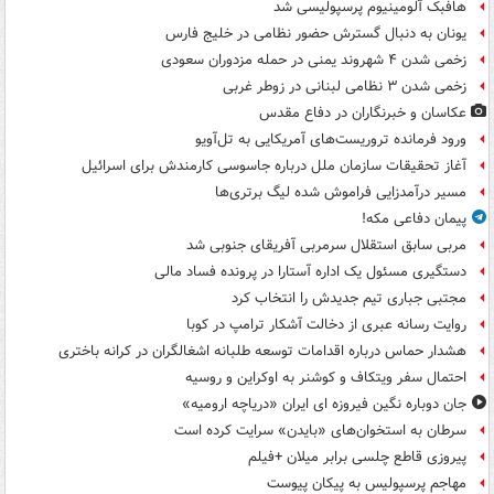
هافبک آلومینیوم پرسپولیسی شد
یونان به دنبال گسترش حضور نظامی در خلیج فارس
زخمی شدن ۴ شهروند یمنی در حمله مزدوران سعودی
زخمی شدن ۳ نظامی لبنانی در زوطر غربی
عکاسان و خبرنگاران در دفاع مقدس
ورود فرمانده تروریست‌های آمریکایی به تل‌آویو
آغاز تحقیقات سازمان ملل درباره جاسوسی کارمندش برای اسرائیل
مسیر درآمدزایی فراموش شده لیگ برتری‌ها
پیمان دفاعی مکه!
مربی سابق استقلال سرمربی آفریقای جنوبی شد
دستگیری مسئول یک اداره آستارا در پرونده فساد مالی
مجتبی جباری تیم جدیدش را انتخاب کرد
روایت رسانه عبری از دخالت آشکار ترامپ در کوبا
هشدار حماس درباره اقدامات توسعه طلبانه اشغالگران در کرانه باختری
احتمال سفر ویتکاف و کوشنر به اوکراین و روسیه
جان دوباره نگین فیروزه ای ایران «دریاچه ارومیه»
سرطان به استخوان‌های «بایدن» سرایت کرده است
پیروزی قاطع چلسی برابر میلان +فیلم
مهاجم پرسپولیس به پیکان پیوست