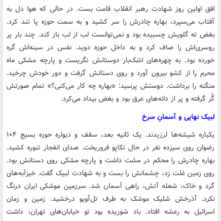
افق اولین روز شهادت رهبر انقلاب قامت بست. در حالی که هوا دل به
آفتاب می‌سپرد، بهاره چادرش را سر کشید و به سمت حوزه پا تند کرد.
بغض ته گلویش چسبیده بود و نمی‌توانست لب از لب باز کند. چند بار پر
روسری‌اش را صاف کرد و به داخل حوزه دوید. نفس در سینه‌اش گره
خورده بود. به چهره‌های اشک‌بار دوستانش نگریست و پارچه مشکی ماه
محرم را از کشو بیرون آورد و روی دستانش گرفت و دور خودش چرخید.
منگنه را برداشت. دوستش پرسید: «بهاره چه کار می‌کنی؟» تمام صورتش
گُر گرفته و پر از دانه‌های عرق بود و بغض بیداد می‌کرد.
لبیک نهایی و آسمانِ سرخ
یکباره شیشه‌ها لرزیدند. یک ثانیه بعد، سقف و دیواره حوزه بسیج ۱۰۴
رضوان روی سیزده نفر در حال تکاپو فروریخت. صدای انفجار تنوره کشید.
بهاره چادرش را محکم در مشت داشت و پارچه مشکی روی دستانش بود.
روی زمین غلت زد، چشمانش را بست و به شهادت لبیک گفت. خیزآبه‌های
گرد و خاک، شعله آتش، راهی آسمان شد. سرزمین موشکی ایران درنگ
نکرد. آذرخش شلیک موشک به طرف تل‌آویو درخشید. زمین و زمان
اسرائیل به رعشه افتاد. باد شوریده بود تو خیابان‌های تهران، داشت