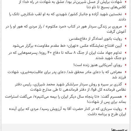
شهادت برایش از عسل شیرین‌تر بود/ عشق به شهادت در راه خدا؛ از
کلاس‌های بسیج تا ناو دنا
نخستین شهید آزاده و جانباز کشور/ شهیدی که به او لقب شکارچی تانک را
دادند
مروری بر زندگی سردار هور در کتاب «مرد مکتوم» / راز مردی که هور او را در
آغوش گرفت
روایت بانوی امدادگر از دفاع‌مقدس
آیین افتتاح نمایشگاه عکس «تهران؛ خط مقدم مقاومت» برگزار می‌شود
تداوم جهاد ملت ایران از جنگ ۸ ساله تا دفاع ۴۰ روزه/ پسرعموهایی که در
دو جنگ شهید شدند
رویای آمریکایی هنوز زنده است!
معراجی که با دعای مادر محقق شد/ دعای پدر برای عاقبت‌به‌خیری، شهادت
فرزند شد
گذری بر سیره و روش سردار سرلشکر شهید محمد شیرازی، رئیس دفتر
نظامی فرمانده کل قوا/ از دفتر فرماندهی تا طی مدارج شهادت
همسرم گفت: «تا پنجاه سال دیگر ایران را بیمه می‌کنیم»/ می‌گفت استراحت
بماند برای پس از شهادت!
روایت سربازی که در کنار حضرت آقا به آرزویش رسید/ مردی که برای آینده
ایران طرح و برنامه داشت
برچسب‌ها