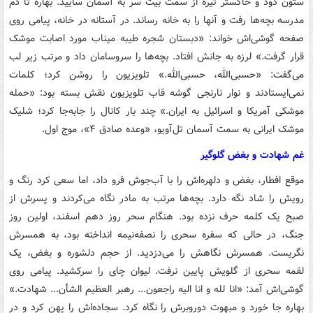
ستون دود و خاکستر تیره از سمت بیت سر به آسمان سایید. بهاره تا دم
مدرسه بچه‌ها رفت و آنها را به خانه رساند. در آستانه در خانه، پیامی روی
صفحه گوشی‌اش خواند: «دبستان شجره طیبه میناب مورد اصابت موشک
قرار گرفت.» لرزه به جانش افتاد. بچه‌ها را سروسامان داد و مرتب زیر لب
می‌گفت: «حسبی‌الله، حسبی‌الله.» تلویزیون را روشن کرد؛ کلمات
نمی‌ایستادند و نوار نارنجی گوشه قاب تلویزیون نقش بسته بود: «حمله
موشکی آمریکا و اسرائیل به ایران.» چند بار کانال را جابه‌جا کرد؛ شلیک
موشک ایرانی به سمت آسمان تل‌آویو، «وعده صادق ۴»، موج اول.
غم شهادت و بغض گلوگیر
موقع افطار، بغض و دلهره‌اش را با آب‌جوش فرو داد، اما سعی کرد رنگ و
رویش را شاد نگه دارد. بچه‌ها مرتب به مادر نگاه می‌کردند و پسرش از
صبح یک کلمه حرف نزده بود. هنگام سحر روز دهم اسفند، اولین روز
جنگ، در حالی که سفره سحری را نصفه‌نیمه انداخته بود، به همسرش
نگریست. همسرش نگاهش را می‌دزدید. از حجم دلشوره و بغض، یک
لقمه سحری از گلویش پایین نرفت. لیوان چای را سرکشید. پیامی روی
گوشی‌اش آمد: «انا لله و انا الیه راجعون... رهبر العظیم الشأن... شهادت.»
بهاره جا خورد و مبهوت دوروبرش را نگاه کرد. سجاده‌اش را پهن کرد و در