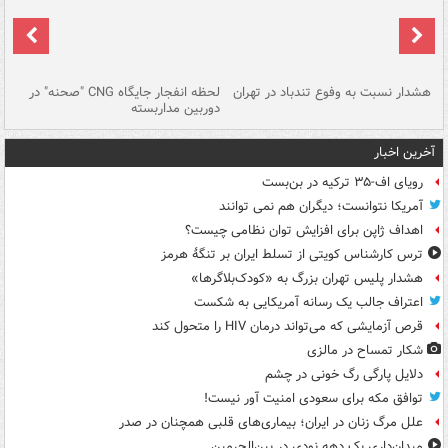
ای
هشدار نسبت به وفوع تندباد در تهران
لحظه انفجار جایگاه CNG "صحنه" در
دس
دوربین مداربسته
ات
آخرین اخبار
رویای اف-۳۵ ترکیه در بن‌بست
آمریکا نتوانست؛ دیگران هم نمی توانند
اهداف ژاپن برای افزایش توان نظامی چیست؟
ترس کارشناس کویتی از تسلط ایران بر تنگۀ هرمز
هشدار پلیس تهران بزرگ به «کودک‌بلاگرها»
اعتراف جالب یک رسانه آمریکایی به شکست
قرص آزمایشی که می‌تواند درمان HIV را متحول کند
شکار تمساح در مالزی
دلایل پارگی رگ خونی در چشم
توافق مکه برای سعودی امنیت آور نیست!
علل مرگ زنان در ایران؛ بیماری‌های قلبی همچنان در صدر
میدان‌داری یک دهه نودی در بین‌الحرمین