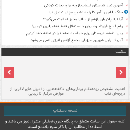
آخرین نبرد «داستان اسباب‌بازی» برای نجات کودکی
جنگ با ایران، آمریکا را به دشمن جهان تبدیل کرد
آیا تینا پاکروان بازهم از ساترا مجوز فعالیت می‌گیرد؟
رقم فسخ قرارداد رضاییان با استقلال فقط ۱۰۰میلیون تومان!
یمن: نقشه عربستان برای حمله به صنعاء را در نطفه خفه کردیم
آمریکا اوایل شهریور میزبان مجمع آژانس انرژی اتمی می‌شود
سلامت
اهمیت تشخیص زودهنگام بیماری‌های
ناگفته‌هایی از آمپول های لاغری؛ از
دریچه‌ای قلب
عوارض مرگبار تا زیبایی
تا
نسخه دسکتاپ
کليه حقوق اين سايت متعلق به پایگاه خبري-تحليلي مشرق نيوز می باشد و
استفاده از مطالب آن با ذکر منبع بلامانع است.