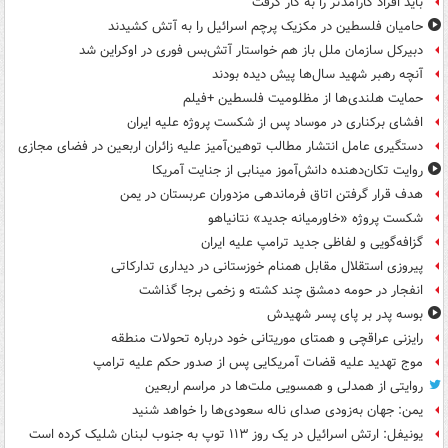
باید افراد کارآمدتر را به کار گرفت
حامیان فلسطین در مکزیک پرچم اسرائیل را به آتش کشیدند
دبیرکل سازمان ملل باز هم خواستار آتش‌بس فوری در اوکراین شد
آنچه رهبر شهید سال‌ها پیش دیده بودند
حمایت هلندی‌ها از مظلومیت فلسطین +فیلم
افشای برکناری در موساد پس از شکست پروژه علیه ایران
دستگیری عامل انتشار مطالب توهین‌آمیز علیه زائران اربعین در فضای مجازی
روایت تکان‌دهنده دانش‌آموز مینابی از جنایت آمریکا
هدف قرار گرفتن اتاق‌ فرماندهی مزدوران عربستان در یمن
شکست پروژه «خاورمیانه جدید» نتانیاهو
گزافه‌گویی و لفاظی جدید ترامپ علیه ایران
پیروزی استقلال مقابل همنام خوزستانی در دیداری تدارکاتی
انفجار در حومه دمشق چند کشته و زخمی برجا گذاشت
بوسه‌ پدر بر پای پسر شهیدش
رایزنی عراقچی و همتای موریتانی خود درباره تحولات منطقه
موج تهدید علیه قضات آمریکایی پس از صدور حکم علیه ترامپ
روایتی از همدلی و همسویی ملت‌ها در مراسم اربعین
یمن: جهان به‌زودی صدای ناله سعودی‌ها را خواهد شنید
یونیفل: ارتش اسرائیل در یک روز ۱۱۳ توپ به جنوب لبنان شلیک کرده است