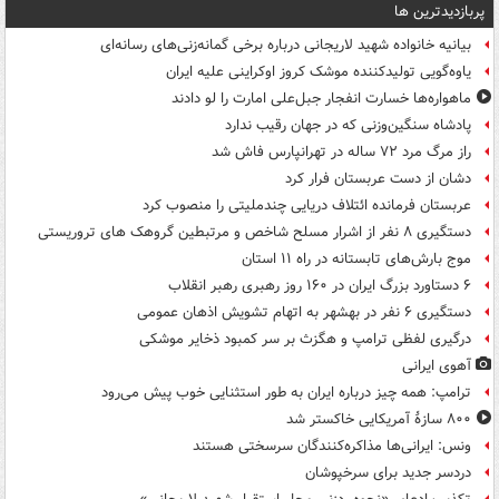
پربازدیدترین ها
بیانیه خانواده شهید لاریجانی درباره برخی گمانه‌زنی‌های رسانه‌ای
یاوه‌گویی تولیدکننده موشک کروز اوکراینی علیه ایران
ماهواره‌ها خسارت انفجار جبل‌علی امارت را لو دادند
پادشاه سنگین‌وزنی که در جهان رقیب ندارد
راز مرگ مرد ۷۲ ساله در تهرانپارس فاش شد
دشان از دست عربستان فرار کرد
عربستان فرمانده ائتلاف دریایی چندملیتی را منصوب کرد
دستگیری ۸ نفر از اشرار مسلح شاخص و مرتبطین گروهک های تروریستی
موج بارش‌های تابستانه در راه ۱۱ استان
۶ دستاورد بزرگ ایران در ۱۶۰ روز رهبری رهبر انقلاب
دستگیری ۶ نفر در بهشهر به اتهام تشویش اذهان عمومی
درگیری لفظی ترامپ و هگزث بر سر کمبود ذخایر موشکی
آهوی ایرانی
ترامپ: همه چیز درباره ایران به طور استثنایی خوب پیش می‌رود
۸۰۰ سازۀ آمریکایی خاکستر شد
ونس: ایرانی‌ها مذاکره‌کنندگان سرسختی هستند
دردسر جدید برای سرخپوشان