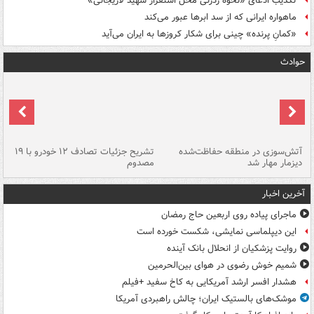
تکذیب ادعای «نحوه ردزنی محل استقرار شهید لاریجانی»
ماهواره ایرانی که از سد ابرها عبور می‌کند
«کمانِ پرنده» چینی برای شکار کروزها به ایران می‌آید
حوادث
تصادف مرگبار در محور اهواز–شوش ۲
آتش‌سوزی در منطقه حفاظت‌شده
تشریح جزئیات تصادف ۱۲ خودرو با ۱۹
پا
دیزمار مهار شد
مصدوم
آخرین اخبار
ماجرای پیاده روی اربعین حاج رمضان
این دیپلماسی نمایشی، شکست خورده است
روایت پزشکیان از انحلال بانک آینده
شمیم خوش رضوی در هوای بین‌الحرمین
هشدار افسر ارشد آمریکایی به کاخ سفید +فیلم
موشک‌های بالستیک ایران؛ چالش راهبردی آمریکا