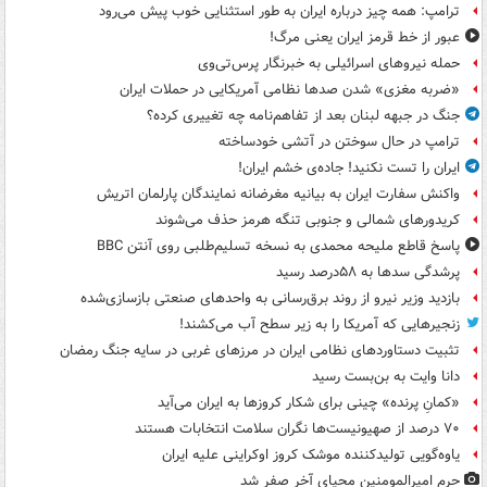
ترامپ: همه چیز درباره ایران به طور استثنایی خوب پیش می‌رود
عبور از خط قرمز ایران یعنی مرگ!
حمله نیروهای اسرائیلی به خبرنگار پرس‌تی‌وی
«ضربه مغزی» شدن صدها نظامی آمریکایی در حملات ایران
جنگ در جبهه لبنان بعد از تفاهم‌نامه چه تغییری کرده؟
ترامپ در حال سوختن در آتشی خودساخته
ایران را تست نکنید! جاده‌ی خشم ایران!
واکنش سفارت ایران به بیانیه مغرضانه نمایندگان پارلمان اتریش
کریدورهای شمالی و جنوبی تنگه هرمز حذف می‌شوند
پاسخ قاطع ملیحه محمدی به نسخه تسلیم‌طلبی روی آنتن BBC
پرشدگی سدها به ۵۸درصد رسید
بازدید وزیر نیرو از روند برق‌رسانی به واحدهای صنعتی بازسازی‌شده
زنجیرهایی که آمریکا را به زیر سطح آب می‌کشند!
تثبیت دستاوردهای نظامی ایران در مرزهای غربی در سایه جنگ رمضان
دانا وایت به بن‌بست رسید
«کمانِ پرنده» چینی برای شکار کروزها به ایران می‌آید
۷۰ درصد از صهیونیست‌ها نگران سلامت انتخابات هستند
یاوه‌گویی تولیدکننده موشک کروز اوکراینی علیه ایران
حرم امیرالمومنین محیای آخر صفر شد