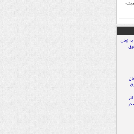
میشه
مان
وق