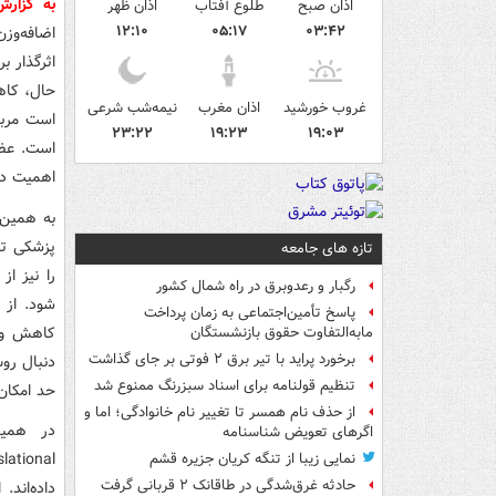
به گزار
اذان صبح
طلوع آفتاب
اذان ظهر
۱۲:۱۰
۰۵:۱۷
۰۳:۴۲
اضافه‌وزن
حال، کاه
غروب خورشید
اذان مغرب
نیمه‌شب شرعی
است مربو
۲۳:۲۲
۱۹:۲۳
۱۹:۰۳
است. عضل
اهمیت دار
به همین
پزشکی تب
تازه های جامعه
را نیز ا
رگبار و رعدوبرق در راه شمال کشور
شود. از 
پاسخ تأمین‌اجتماعی به زمان پرداخت
کاهش وزن
مابه‌التفاوت حقوق بازنشستگان
برخورد پراید با تیر برق ۲ فوتی بر جای گذاشت
دنبال رو
تنظیم قولنامه برای اسناد سبزرنگ ممنوع شد
حد امکان
از حذف نام همسر تا تغییر نام خانوادگی؛ اما و
اگرهای تعویض شناسنامه
نمایی زیبا از تنگه کریان جزیره قشم
حادثه غرق‌شدگی در طاقانک ۲ قربانی گرفت
داده‌اند.