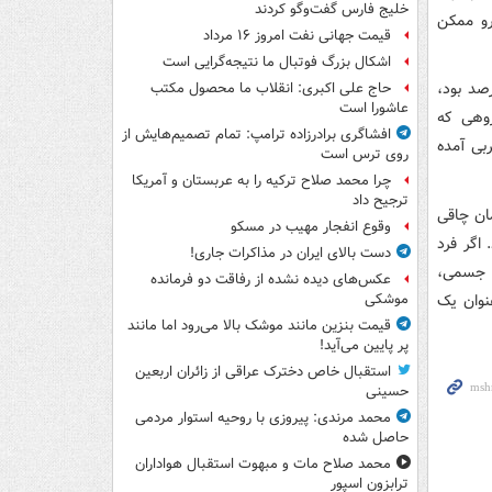
خلیج فارس گفت‌وگو کردند
رو ممکن
قیمت جهانی نفت امروز ۱۶ مرداد
اشکال بزرگ فوتبال ما نتیجه‌گرایی است
 چربی از کل وزن ازدست‌رفته در گروه اپیتگروماب حدود ۱۵ درصد بود،
حاج علی اکبری: انقلاب ما محصول مکتب
عاشورا است
ه، در گروهی که
افشاگری برادرزاده ترامپ: تمام تصمیم‌هایش از
بی آمده
روی ترس است
چرا محمد صلاح ترکیه را به عربستان و آمریکا
ترجیح داد
ست که درمان چاقی
وقوع انفجار مهیب در مسکو
اگر فرد
دست بالای ایران در مذاکرات جاری!
ت جسمی،
عکس‌های دیده نشده از رفاقت دو فرمانده‌
عنوان یک
موشکی
قیمت بنزین مانند موشک بالا می‌رود اما مانند
پر پایین می‌آید!
استقبال خاص دخترک عراقی از زائران اربعین
حسینی
محمد مرندی: پیروزی با روحیه استوار مردمی
حاصل شده
محمد صلاح مات و مبهوت استقبال هواداران
ترابزون اسپور