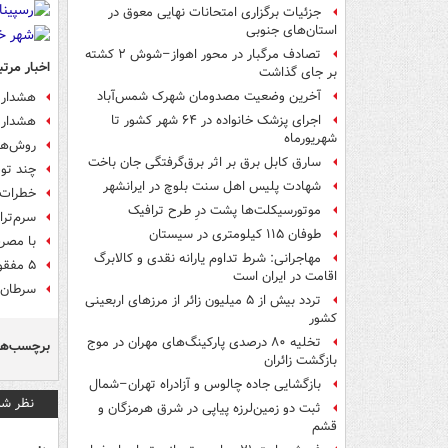
جزئیات برگزاری امتحانات نهایی معوق در
استان‌های جنوبی
تصادف مرگبار در محور اهواز–شوش ۲ کشته
اخبار مرتب
بر جای گذاشت
آخرین وضعیت مصدومان شهرک شمس‌آباد
هشدار 
اجرای پزشک خانواده در ۶۴ شهر کشور تا
هشدار! 
شهریورماه
روش‌ها
سارق کابل برق بر اثر برق‌گرفتگی جان باخت
چند توص
شهادت پلیس اهل سنت بلوچ در ایرانشهر
خطرات 
موتورسیکلت‌ها پشت درِ طرح ترافیک
سرم‌ترا
طوفان ۱۱۵ کیلومتری در سیستان
با مصرف
مهاجرانی: شرط تداوم یارانه نقدی و کالابرگ
۵ مفقودی در ارتفاعات چایکندی خداآفرین پیدا شدند
اقامت در ایران است
سرطان پ
تردد بیش از ۵ میلیون زائر از مرزهای اربعینی
کشور
تخلیه ۸۰ درصدی پارکینگ‌های مهران در موج
برچسب‌ها
بازگشت زائران
بازگشایی جاده چالوس و آزادراه تهران–شمال
نظر شم
ثبت دو زمین‌لرزه پیاپی در شرق هرمزگان و
قشم