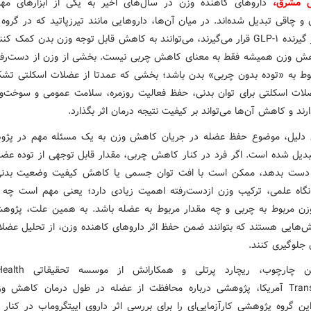
ش مشرق،
داروهای کاهنده وزن در سال‌های اخیر به یکی از ابزارهای مه
 و چاقی تبدیل شده‌اند. در میان آن‌ها، داروهایی مانند تیرزپاتید که در گروه
اثرگذار بر گیرنده GLP-۱ قرار می‌گیرند، می‌توانند به کاهش قابل توجه وزن بدن کمک کن
ش وزن همیشه فقط به معنای کاهش چربی نیست. بخشی از وزن از دست‌رف
ط به «توده بدون چربی» بدن باشد؛ بخشی که عمدتا از عضلات اسکلتی تش
ات اسکلتی برای توان بدنی، حفظ فعالیت روزمره، سلامت عمومی و سوخت‌و
ند و کاهش آن‌ها می‌تواند بر کیفیت نتیجه درمان اثر بگذارد.
 دلیل، موضوع حفظ عضله در جریان کاهش وزن به یک مسئله مهم در پژو
دیل شده است. اگر فرد در کنار کاهش چربی، مقدار قابل توجهی از توده عضل
ز دست بدهد، ممکن است با افت توان جسمی یا کاهش کیفیت وضعیت بدنی 
نگاه علمی، ترکیب وزن ازدست‌رفته اهمیت زیادی دارد؛ یعنی مهم است چه م
 مربوط به چربی و چه مقدار مربوط به عضله باشد. به همین علت، پژوهش
ش‌هایی هستند که بتوانند ضمن حفظ اثر داروهای کاهنده وزن، از تحلیل عضلات
 جلوگیری کنند.
در همین چارچوب، ریچارد پرتلی 
Translational آمریکا، پژوهشی درباره محافظت از عضله در طول درمان کاهش و
 این گروه پژوهشی کارآزمایی‌ای را برای بررسی اثر داروی اپیتگروماب در کنار ت