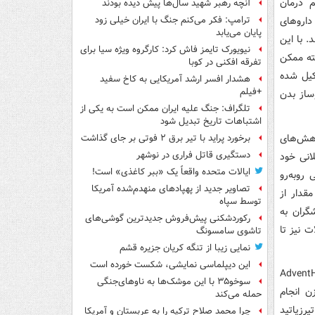
م درمان
آنچه رهبر شهید سال‌ها پیش دیده بودند
 داروهای
ترامپ: فکر می‌کنم جنگ با ایران خیلی زود
پایان می‌یابد
ند. با این
نیویورک تایمز فاش کرد: کارگروه ویژه سیا برای
ته ممکن
تفرقه افکنی در کوبا
کیل شده
هشدار افسر ارشد آمریکایی به کاخ سفید
+فیلم
ساز بدن
تلگراف: جنگ علیه ایران ممکن است به یکی از
اشتباهات تاریخ تبدیل شود
هش‌های
برخورد پراید با تیر برق ۲ فوتی بر جای گذاشت
دستگیری قاتل فراری در نوشهر
انی خود
ایالات متحده واقعاً یک «ببر کاغذی» است!
روبه‌رو
تصاویر جدید از پهپادهای منهدم‌شده آمریکا
قدار از
توسط سپاه
گران به
رکوردشکنی پیش‌فروش جدیدترین گوشی‌های
 نیز تا
تاشوی سامسونگ
نمایی زیبا از تنگه کریان جزیره قشم
این دیپلماسی نمایشی، شکست خورده است
و همکارانش از موسسه تحقیقاتی AdventHealth
سوخو۳۵ با این موشک‌ها به ناوهای‌جنگی
زن انجام
حمله می‌کند
یرزپاتید
چرا محمد صلاح ترکیه را به عربستان و آمریکا