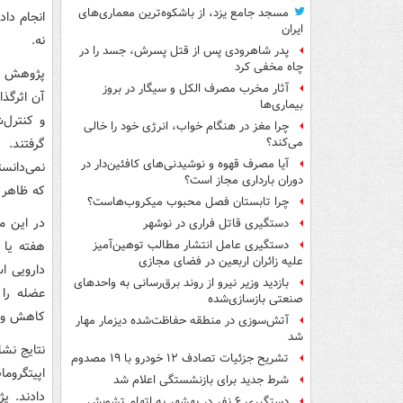
مسجد جامع یزد، از باشکوه‌ترین معماری‌های
انجام داد
ایران
نه.
پدر شاهرودی پس از قتل پسرش، جسد را در
چاه مخفی کرد
آثار مخرب مصرف الکل و سیگار در بروز
آن اثرگذا
بیماری‌ها
و کنترل‌
چرا مغز در هنگام خواب، انرژی خود را خالی
گرفتند. 
می‌کند؟
آیا مصرف قهوه و نوشیدنی‌های کافئین‌دار در
نمی‌دانس
دوران بارداری مجاز است؟
که ظاهر د
چرا تابستان فصل محبوب میکروب‌هاست؟
دستگیری قاتل فراری در نوشهر
هفته یا ت
دستگیری عامل انتشار مطالب توهین‌آمیز
علیه زائران اربعین در فضای مجازی
دارویی ا
بازدید وزیر نیرو از روند برق‌رسانی به واحدهای
عضله را 
صنعتی بازسازی‌شده
کاهش وزن
آتش‌سوزی در منطقه حفاظت‌شده دیزمار مهار
شد
نتایج نشا
تشریح جزئیات تصادف ۱۲ خودرو با ۱۹ مصدوم
شرط جدید برای بازنشستگی اعلام شد
دستگیری ۶ نفر در بهشهر به اتهام تشویش