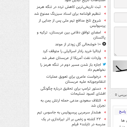
اشتباهات تاریخ تبدیل شود
ثبت تاریخی‌ترین کاهش تردد در تنگه هرمز
تنظیم قولنامه برای اسناد سبزرنگ ممنوع شد
شروع تلخ مدافع تیم ملی پس از جدایی از
پرسپولیس
امضای توافق دفاعی بین عربستان، ترکیه و
پاکستان
۱۰ خوشحالی گل زودتر از موعد
ایتالیا خرید رادار اسرائیلی را متوقف کرد
واردات نفت آمریکا از عربستان صفر شد
اجازه باز شدن مسیر دوم در تنگه هرمز را
نخواهیم داد
درخواست عامری برای تعویق عملیات
انتقام‌جویانه علیه عربستان
دستور ترامپ برای تحقیق درباره چگونگی
افشای کمبود تسلیحات
بررسی: 0
ائتلاف سعودی مدعی حمله ارتش یمن به
نجران شد
پاسخ
هشدار سرمربی پرسپولیس به جاسوس تیم
۲۲ کشته و زخمی بر اثر تیراندازی در یک
 ها
مدرسه در تایلند+ فیلم