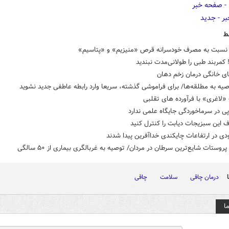
ط
نسبت به مصرف خودسرانه قرص «منیزیم» و «پتاسیم»
کمربند طبی را طولانی‌مدت نبندید
ی خانگی درمان زخم دهان
یه به مطلقه‌ها/ برای فراموشی گذشته، سریعا وارد رابطه عاطفی جدید نشوید
«لاغری» با فرآورده های تقلبی
پی در سرماخوردگی جایگاه علمی ندارد
 این سبزیجات دیابت را کنترل کنید
روستات شایع‌ترین سرطان در مردان/ توصیه به غربالگری بیماری از ۵۰ سالگی
درمان چاقی
سلامت
چاقی
ا