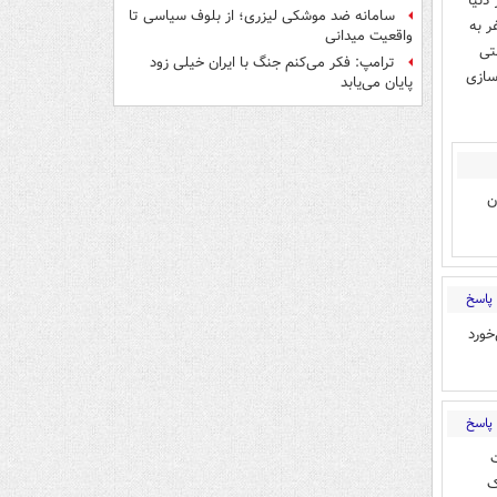
دنیا
سامانه ضد موشکی لیزری؛ از بلوف سیاسی تا
ر به
واقعیت میدانی
تی
ترامپ: فکر می‌کنم جنگ با ایران خیلی زود
سازی
پایان می‌یابد
ن
پاسخ
خورد
پاسخ
ت
ک