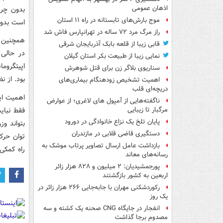
اذهان عمومی
بدون چرب
موج بارش‌های تابستانه در راه ۱۱ استان
است بدون
راز مرگ مرد ۷۲ ساله در تهرانپارس فاش شد
قابی زیبا از قلعه بابک آذربایجان شرقی
نمایی زیبا از طبیعت بکر استان گیلان
اپیتگروم
سناریوی بلاگر زن برای قتل شوهرش
بود. از ن
اهمیت تشخیص زودهنگام بیماری‌های
دریچه‌ای قلب
ناگفته‌هایی از آمپول های لاغری؛ از عوارض
فقط نبای
مرگبار تا زیبایی
پایان تلخ یک نزاع خانوادگی در دورود
بتواند و
دستگیری قاضی قلابی در مازندران
توان حرکت
بازداشت عامل ارسال تصاویر پرتاب موشک به
راه کمکی 
رسانه‌های معاند
پورجمشیدیان: ۲ میلیون و ۸۲۸ هزار زائر
اربعین به کشور بازگشتند
رکوردشکنی مهران با جابه‌جایی ۲۶۶ هزار زائر در
یک روز
انفجار در جایگاه CNG صحنه یک کشته و سه
مصدوم برجا گذاشت