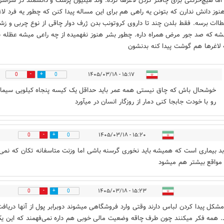
ا هیچ‌حرکتی برای چاقتر کردن لاغرها نزده. وند میلیون پزشک و دانشمند در سراسر 
هنوز دانش ندارن که بتونن یه راهی هم برای این مساله پیدا کنن که چطور یه فرد لاغ
اات برسه. فقط بلدن چند تا داروی کروتونب بدن ژرف دوار چاقی از نوع چربی و زش
بشه که صد جور مرض همراه داره. چطور بشر هنوز نفهمیده از چه راعی میشه عظله 
 لاغرها هم گوشت پیدا کنه بدنشون
۱۵:۱۷ - ۱۴۰۵/۰۳/۱۸
0
0
خوشحال باش که چاق نیستی همه عمر باید حداقل یک کیسه پنجاه کیلویی سیما
رو با خودت جابجا کنی دمار از روزگار انسان در میآورد
۱۵:۲۰ - ۱۴۰۵/۰۳/۱۸
0
0
د بیماری است که همیشه باید نخوری گرسنه باشی اما وزنت متاسفانه تکان که نمی‌
واقع بیشتر هم میشود
۱۵:۲۳ - ۱۴۰۵/۰۳/۱۸
0
0
مشکل پیدا کردن لباس دارند وقتی وارد فروشگاهی میشوند دوبرابر پول از آنها دریاف
. همه فکر میکنند چون طرف چاقه وضعیت مالی خوبی هم داره نمی‌فهمند که این ی