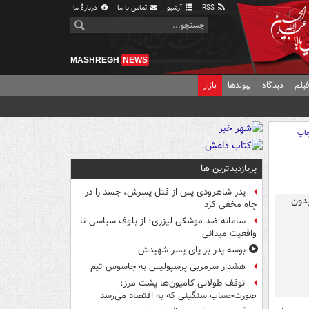
RSS
آرشیو
تماس با ما
دربارهٔ ما
MASHREGH
NEWS
یلم
دیدگاه
پیوندها
بازار
اپ
پربازدیدترین ها
پدر شاهرودی پس از قتل پسرش، جسد را در
چاه مخفی کرد
سامانه ضد موشکی لیزری؛ از بلوف سیاسی تا
واقعیت میدانی
بوسه‌ پدر بر پای پسر شهیدش
هشدار سرمربی پرسپولیس به جاسوس تیم
توقف طولانی کامیون‌ها پشت مرز؛
صورت‌حساب سنگینی که به اقتصاد می‌رسد