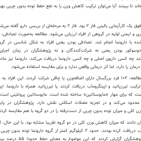
ه‌اند تا ببینند آیا می‌توان ترکیب کاهش وزن را به نفع حفظ توده بدون چربی بهبو
پژوهش فوق یک کارآزمایی بالینی فاز ۲ بود. فاز ۲ به مرحله‌ای از بررسی دارو 
ری و ایمنی اولیه در گروهی از افراد ارزیابی می‌شود. مطالعه به‌صورت تصادفی،
شده با دارونما انجام شد. تصادفی بودن یعنی افراد به شکل شانسی در گروه‌
دوسوکور بودن یعنی نه شرکت‌کنندگان و نه پژوهشگران در زمان اجرای
تند چه کسی داروی اصلی و چه کسی دارونما دریافت می‌کند. دارونما نیز ماده
رمان را دارد، اما اثر درمانی واقعی ندارد و برای مقایسه استفاده می‌شود.
رکیب تیرزپاتید و اپیتگروماب دریافت کردند یا تیرزپاتید همراه با دارونما. اپ
ست که برای مهار «مایوستاتین» ساخته شده است. مایوستاتین پروتئینی است
محدود می‌کند و در تجزیه عضلات اسکلتی نقش دارد. پژوهشگران در پایا
 کلی و میزان توده بدون چربی از دست‌رفته را در دو گروه با هم مقایسه کردن
ن دادند که میزان کاهش وزن کلی در دو گروه تقریبا مشابه بود. با این حال، ا
اپیتگروماب دریافت کرده بودند، حدود ۲ کیلوگرم کمتر از گروه دارونما توده بدو
دادند. پژوهشگران گزارش کردند که این موضوع ب