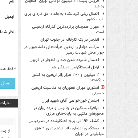
نام
فروش بلیت ۲۱ میلیون تومانی تهران_اصفهان
رد شد
اتصال ریلی کرمانشاه به بغداد افق تازه‌ای برای
ایمیل
غرب کشور
مهران همچنان پرترددترین گذرگاه اربعینی
نظر شما 
است
انفجار در یک کارخانه در جنوب تهران
مراسم عزاداری اربعینِ هیأت‌های دانشجویی در
جوار محل شهادت رهبر
احتمال شنیده شدن صدای انفجار در قزوین
اراذل اینستاگرامی دستگیر شد
*
لطفا عدد م
۲ میلیون و ۳۰۰ هزار زائر اربعین به کشور
بازگشتند
استوری مهران غفوریان به مناسبت اربعین
حسینی
اجتماع خون‌خواهی آقای شهید ایران
نظرات
ترافیک سنگین در چالوس و تردد روان در
محورهای منتهی به پایانه‌های مرزی
کشف ۱۹۲ تن برنج احتکارشده در بندرعباس
دستگیری اعضای باند کلاهبرداری ۲ هزار
از زما
میلیاردی در تهران