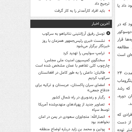
ترجیح داد
د داد یا
باید افراد کارآمدتر را به کار گرفت
آخرین اخبار
گفته می‌شود که در
 دوسوکور
توسل رفیق آرژانتینی نتانیاهو به سرکوب
ها قرار
نشست خبری رئیس‌جمهور همزمان با روز
خبرنگار برگزار می‌شود
 مطالعه
ترامپ سوئیس را تهدید کرد
‌ای است
سخنگوی کمیسیون امنیت ملی مجلس:
چارچوب کلی تفاهم با عمان مشخص شده است
در این مطالعه، ۱۰۲ فرد بزرگسال دارای اضافه‌وزن یا چاقی شرکت کردند. این افراد به مدت ۲۴
طالبان: داعش را به طور کامل در افغانستان
سرکوب کردیم
یتگروماب
امضای سران پاکستان، عربستان و ترکیه برای
 که رشد
«دفاع جمعی»
ن دوره،
رگبار و رعدوبرق در راه شمال کشور
د.
تصاویر جدید از پهپادهای منهدم‌شده آمریکا
توسط سپاه
فرادی که
انصارالله: متجاوزان سعودی در یمن در امان
ن چربی از دست
نخواهند بود
پوتین و محمد بن زاید درباره اوضاع منطقه
ه معنای حفظ حدودا ۵۵ درصد بیشتر توده