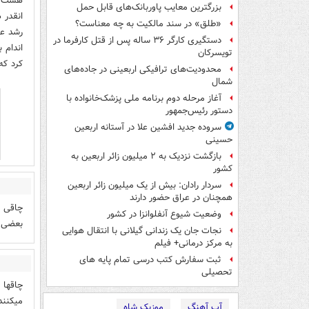
هست ام
بزرگترین معایب پاوربانک‌های قابل حمل
انقدر 
«طلق» در سند مالکیت به چه معناست؟
رشد عط
دستگیری کارگر ۳۶ ساله پس از قتل کارفرما در
اندام 
تویسرکان
کرد که
محدودیت‌های ترافیکی اربعینی در جاده‌های
شمال‌
آغاز مرحله دوم برنامه ملی پزشک‌خانواده با
دستور رئیس‌جمهور
سروده جدید افشین علا در آستانه اربعین
حسینی
بازگشت نزدیک به ۲ میلیون زائر اربعین به
کشور
سردار رادان: بیش از یک میلیون زائر اربعین
همچنان در عراق حضور دارند
چاقی ب
وضعیت شیوع آنفلوانزا در کشور
بعضی م
نجات جان یک زندانی گیلانی با انتقال هوایی
به مرکز درمانی+ فیلم
ثبت سفارش کتب درسی تمام پایه های
تحصیلی
چاقها 
میکنند
آپ آهنگ
موزیک شاه