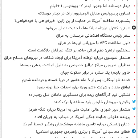
دیدار دوستانه اما جدی؛ اینتر ۲- یوونتوس ۱ +فیلم
تساوی پرسپولیس مقابل الومینیوم اراک در دیدار دوستانه
پشت‌پرده مداخله آمریکا در حمایت از یِن ژاپن؛ خیرخواهی یا خودخواهی؟
همتی: کنترل ترازنامه بانک‌ها با جدیت دنبال می‌شود
سفر رئیس دستگاه اطلاعاتی عربستان به عراق
دلیل مخالفت AFC با میزبانی آبی‌ها در عراق
سخنگوی ارتش: نظم ایرانی حاکم بر تنگه غیرقابل بازگشت است
هشدار الموسوی درباره توطئه آمریکا برای ایجاد شکاف در نیروهای مسلح عراق
تعطیلی تدریجی مراکز دیالیز خصوصی به دلیل انباشت بدهی بیمه‌ها
خاویر باردم؛ یک ستاره در برابر سکوت جهان
خدمه ناو لینکلن: پس از ۸ ماه حضور در دریا خسته و درمانده‌ شدیم
توافق بغداد و شرکت «شورون» برای احداث خط لوله بصره
تشکیل تیم کارآگاهان زبده برای دستگیری عاملان قتل رجب‌زاده
ولایتی: نیروهای خارجی باید منطقه را ترک کنند
هشدار دبیر شورای عالی امنیت ملی به امریکا درباره تنگه هرمز
پرونده حقوقی جنایت جنگی آمریکا در میناب به جریان افتاد
ادعای زلنسکی درباره تامین ماهانه موشک‌های رهگیر توسط آمریکا
خطای محاسباتی آمریکا و برتری راهبردی جمهوری اسلامی!