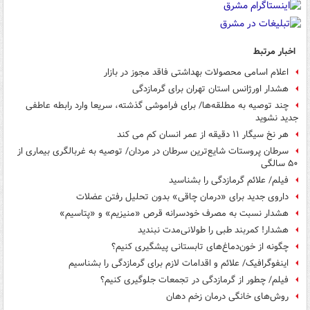
اخبار مرتبط
اعلام اسامی محصولات بهداشتی فاقد مجوز در بازار
هشدار اورژانس استان تهران برای گرمازدگی
چند توصیه به مطلقه‌ها/ برای فراموشی گذشته، سریعا وارد رابطه عاطفی
جدید نشوید
هر نخ سیگار ۱۱ دقیقه از عمر انسان کم می کند
سرطان پروستات شایع‌ترین سرطان در مردان/ توصیه به غربالگری بیماری از
۵۰ سالگی
فیلم/ علائم گرمازدگی را بشناسید
داروی جدید برای «درمان چاقی» بدون تحلیل رفتن عضلات
هشدار نسبت به مصرف خودسرانه قرص «منیزیم» و «پتاسیم»
هشدار! کمربند طبی را طولانی‌مدت نبندید
چگونه از خون‌دماغ‌های تابستانی پیشگیری کنیم؟
اینفوگرافیک/ علائم و اقدامات لازم برای گرمازدگی را بشناسیم
فیلم/ چطور از گرمازدگی در تجمعات جلوگیری کنیم؟
روش‌های خانگی درمان زخم دهان