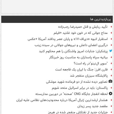
پربازدیدترین ها
تأیید ربایش و قتل حمیدرضا رجب‌زاده
مداح جوانی که در خون خود غلتید +فیلم
استقرار انبوه «دی‌اف‑۱۷» و پایان عصر پدافند آمریکا +عکس
درگیری اعضای داعش و نیروهای جولانی در سیده زینب
پزشکیان: جنایات امروز واشنگتن را هم محکوم کنید
بیانیه سپاه پاسداران به مناسبت روز خبرنگار
"سوپر ال‌نینو"در راه است؟
فارن افرز: جنگ با ایران یک فاجعه است
پالایشگاه سیزران منفجر شد
تصاویر دیده‌ نشده از دو فرمانده شهید موشکی
پاکستان: باید در برابر اسرائیل متحد شویم
لحظه انفجار جایگاه CNG "صحنه" در دوربین مداربسته
هشدار ارشدترین ژنرال آمریکا درباره محدودیت‌های نظامی علیه ایران
مقصد جدید پسر زیدان
جزئیات جدید از نفتکش منفجر شده در هرمز