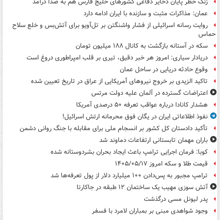
زنگ خطر پایان ذخایر دفاعی کشورهای خلیج فارس هم به صدا درآمد
عمان: مذاکرات مثبت و سازنده با ایران ادامه دارد
روایت رسانه اسرائیلی از فشار واشنگتن بر تل‌آویو برای آتش‌بس و خلع سلاح
حماس
سکه در آستانه بازگشت به کانال ۱۸۸ میلیون تومان
دریادار سیاری: امروز هر خبر دقیق، تیری بر قلب امپراطوری دروغ است
وقوع حادثه دریایی در ساحل عمان
تاکید الزیدی بر خروج نیروهای آمریکایی از عراق در تاریخ تعیین شده
اعتراضات گسترده در آلمان علیه دولت مرتس
هشدار کانادا درباره عواقب تعرفه ۵۰ درصدی آمریکا
نفوذ اطلاعاتی ایران در یگان فوق محرمانه ارتش اسرائیل!
تأکید دادستان کل کشور بر انسجام ملی برای مقابله با جنگ روانی دشمن
باران مهمان تابستانی ارتفاعات دماوند شد
کوبا: فرمان اجرایی ترامپ باعث ایجاد بحران بشردوستانه شده
قیمت طلا و سکه امروز ۱۴۰۵/۰۵/۱۷
ترامپ مجبور به پس‌دادن ۱۰۰ میلیارد دلار از پول تعرفه‌ها شد
آتش سوزی مهیب یک ساختمان ۱۲ طبقه در جاکارتا
پدر لیونل مسی درگذشت
وجود شواهدی مبنی بر بمباران لامرد با فسفر