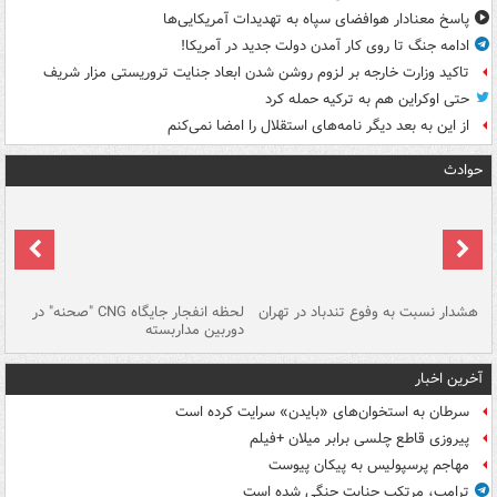
پاسخ معنادار هوافضای سپاه به تهدیدات آمریکایی‌ها
ادامه جنگ تا روی کار آمدن دولت جدید در آمریکا!
تاکید وزارت خارجه بر لزوم روشن شدن ابعاد جنایت تروریستی مزار شریف
حتی اوکراین هم به ترکیه حمله کرد
از این به بعد دیگر نامه‌های استقلال را امضا نمی‌کنم
حوادث
ای
هشدار نسبت به وفوع تندباد در تهران
لحظه انفجار جایگاه CNG "صحنه" در
دس
دوربین مداربسته
ات
آخرین اخبار
سرطان به استخوان‌های «بایدن» سرایت کرده است
پیروزی قاطع چلسی برابر میلان +فیلم
مهاجم پرسپولیس به پیکان پیوست
ترامپ، مرتکب جنایت جنگی شده است