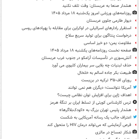
هشدار صنعا به عربستان: وقت تلف نکنید
روزنامه‌های ورزشی امروز یک‌شنبه ۱۸ مرداد ۱۴۰۵
دیوار طارمی جلوی عربستان
استقرار رادارهای اسرائیلی در اوکراین برای مقابله با پهپادهای روسی
درخواست پنتاگون برای تولید سریع سلاح
مقاومت یمن؛ دو خیز اساسی
صفحه نخست روزنامه‌های یکشنبه ۱۸ مرداد ۱۴۰۵
آتش‌سوزی در تأسیسات آرامکو در جنوب غرب عربستان
حذف لبنیات چه بلایی سر بیماران کلیوی می آورد
طبیعت بکر جاده اسالم به خلخال
رویای اف-۳۵ ترکیه در بن‌بست
آمریکا نتوانست؛ دیگران هم نمی توانند
اهداف ژاپن برای افزایش توان نظامی چیست؟
ترس کارشناس کویتی از تسلط ایران بر تنگۀ هرمز
هشدار پلیس تهران بزرگ به «کودک‌بلاگرها»
اعتراف جالب یک رسانه آمریکایی به شکست
قرص آزمایشی که می‌تواند درمان HIV را متحول کند
شکار تمساح در مالزی