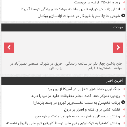
رویای اف-۳۵ ترکیه در بن‌بست
ادعای زلنسکی درباره تامین ماهانه موشک‌های رهگیر توسط آمریکا
شوخی حاج‌قاسم با خبرنگار در عملیات آزادسازی بوکمال
حوادث
جان باختن چهار نفر در سانحه رانندگی
حریق در شهرک صنعتی نصیرآباد در
حر
مراغه - هشترود+ فیلم
بهارستان
فی
آخرین اخبار
جنگ ایران ده‌ها هزار شغل را در آمریکا از بین برد
رویترز: دموکرات‌ها قصد انجام تحقیقات علیه ترامپ را دارند
پرتاب تخم‌مرغ به سمت نخست‌وزیر کوزوو در وسط پارلمان!
نقشه کشی برای فتنه و اصرار بر دروغ
واکنش عربستان و قطر به بیانیه شورای امنیت درباره یمن
واکنش کشفیا به ترک اردوی تیم ملی توسط کاپیتان تیم ملی والیبال نشسته