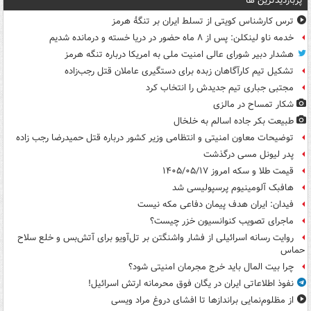
پربازدیدترین ها
ترس کارشناس کویتی از تسلط ایران بر تنگۀ هرمز
خدمه ناو لینکلن: پس از ۸ ماه حضور در دریا خسته و درمانده‌ شدیم
هشدار دبیر شورای عالی امنیت ملی به امریکا درباره تنگه هرمز
تشکیل تیم کارآگاهان زبده برای دستگیری عاملان قتل رجب‌زاده
مجتبی جباری تیم جدیدش را انتخاب کرد
شکار تمساح در مالزی
طبیعت بکر جاده اسالم به خلخال
توضیحات معاون امنیتی و انتظامی وزیر کشور درباره قتل حمیدرضا رجب زاده
پدر لیونل مسی درگذشت
قیمت طلا و سکه امروز ۱۴۰۵/۰۵/۱۷
هافبک آلومینیوم پرسپولیسی شد
فیدان: ایران هدف پیمان دفاعی مکه نیست
ماجرای تصویب کنوانسیون خزر چیست؟
روایت رسانه اسرائیلی از فشار واشنگتن بر تل‌آویو برای آتش‌بس و خلع سلاح
حماس
چرا بیت المال باید خرج مجرمان امنیتی شود؟
نفوذ اطلاعاتی ایران در یگان فوق محرمانه ارتش اسرائیل!
از مظلوم‌نمایی براندازها تا افشای دروغ مراد ویسی