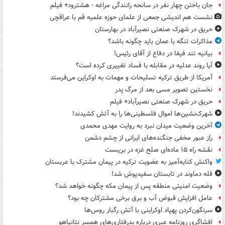
جان باختن چهار نفر در سانحه رانندگی مراغه - هشترود+ فیلم
نشست هم اندیشی جمعی از علمای حوزه علمیه قم با عراقچی
حریق در شهرک صنعتی نصیرآباد در بهارستان
مذاکرات تنگه با عمان باید چگونه باشد؟
بیانیه تند فیفا در دفاع از آقای رئیس!
آیا روند عدلیه در مقابله با فساد تغییری کرده است؟
آمریکا از طریق ترکیه تسلیحات و مهمات به اوکراین می‌فرستد
نخستین تصویر مسی بعد از مرگ پدر
حریق در شهرک صنعتی نصیرآباد+ فیلم
شهرک‌نشین‌ها اموال فلسطینی‌ها را به آتش کشیدند!
آخرین وضعیت میدان نبرد به روایت مهدی محمدی
راز عبور مخفی جنگنده‌های ایرانی از چشم دشمن
نقشه راه ۱۵ ماده‌ای صلح غزه در بن‌بست
واکنش کنایه‌آمیز به عضویت ترکیه در پیمان مشترک با عربستان
قله دماوند در تابستان سفیدپوش شد!
وضعیت امنیتی منطقه پس از پیمان مکه چگونه خواهد شد؟
عامل افزایش قبوض آب و برق برخی مشترکان چه بود؟
سرنگون‌کردن پهپاد اوکراینی با آتش رگبار روس‌ها
افشاگری روزنامه عبری درباره بدرفتاری‌های همسر نتانیاهو