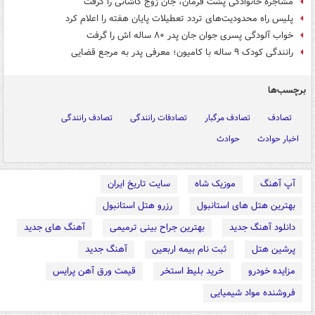
مشاجره خانوادگی پشت فرمان، جان زوج کاشانی را گرفت
پلیس راه محدودیت‌های تردد تعطیلات پایان هفته را اعلام کرد
خواب آلودگی پسری جوان جان پدر ۸۰ ساله اش را گرفت
رانندگی کودک ۹ ساله با کامیون؛ معرفی پدر به مرجع قضایی
برچسب‌ها
تصادف
تصادف مرگبار
تصادفات رانندگی
تصادف رانندگی
اخبار حوادث
حوادث
آپ آهنگ
موزیک شاه
سایت تاریخ ایران
بهترین هتل های استانبول
رزرو هتل استانبول
دانلود آهنگ جدید
بهترین جراح بینی ترمیمی
آهنگ های جدید
پرشین هتل
ثبت نام بیمه اربعین
آهنگ جدید
مزایده خودرو
خرید بلیط استخر
قیمت ورق آهن پرایس
فروشنده مواد شیمیایی