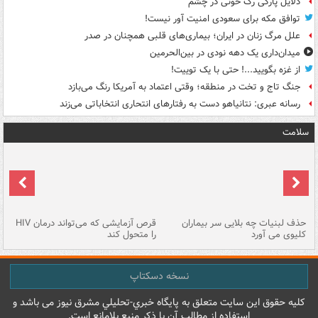
دلایل پارگی رگ خونی در چشم
توافق مکه برای سعودی امنیت آور نیست!
علل مرگ زنان در ایران؛ بیماری‌های قلبی همچنان در صدر
میدان‌داری یک دهه نودی در بین‌الحرمین
از غزه بگویید...! حتی با یک توییت!
جنگ تاج و تخت در منطقه؛ وقتی اعتماد به آمریکا رنگ می‌بازد
رسانه عبری: نتانیاهو دست به رفتارهای انتحاری انتخاباتی می‌زند
سلامت
حذف لبنیات چه بلایی سر بیماران
قرص آزمایشی که می‌تواند درمان HIV
عل
کلیوی می آورد
را متحول کند
قل
نسخه دسکتاپ
کليه حقوق اين سايت متعلق به پایگاه خبري-تحليلي مشرق نيوز می باشد و
استفاده از مطالب آن با ذکر منبع بلامانع است.