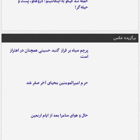
حمله تند فیگو به اینفانتینو: دروغگو، پَست‌ و
حیله‌گر!
برگزیده عکس
پرچم سیاه بر فراز گنبد حسینی همچنان در اهتزاز
است
حرم امیرالمومنین محیای آخر صفر شد
حال و هوای سامرا بعد از ایام اربعین