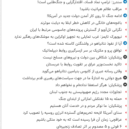
سندرز: ترامپ نماد فساد، اقتدارگرایی و جنگ‌طلبی است!
مراقب علائم هپاتیت باشید!
ادامه جنگ تا روی کار آمدن دولت جدید در آمریکا!
باغچه‌های خانگی در کاهش خطر ابتلا به دیابت موثرند
نگرانی تل‌آویو از گسترش پرونده‌های جاسوسی مرتبط با ایران
نیویورک تایمز: غرب تمایلی به تجهیز اوکراین به موشک‌های رهگیر ندارد
آیا از نفوذ نتانیاهو در واشنگتن کاسته شده است؟
توافق پرو و مکزیک بر سر ازسرگیری روابط دیپلماتیک
پزشکیان: شکافی بین دولت و نیروهای مسلح نیست
تاکید نخست‌وزیر عراق بر تقویت روابط با عربستان
وقتی رسانه عبری از کابوس بنیامین نتانیاهو می‌گوید
هیچ دولتی به اندازۀ ما در جهت سیاست‌های رهبری قدم برنداشت
پزشکیان: هرگز استعفا نداده‌ام و نخواهم داد
تجاوزات مجدد رژیم صهیونیستی به جنوب لبنان
حمله به ۱۵ نفتکش‌ اماراتی از ابتدای جنگ
پزشکیان: ما نوکر مردم و در خدمت آنان هستیم
سنای آمریکا لایحه تحریم‌های گسترده انرژی روسیه را تصویب کرد
عراقچی: زمان آن فرا رسیده است که به خود متکی باشیم
۶ فوتی و ۵ مصدوم بر اثر تصادف زنجیره‌ای