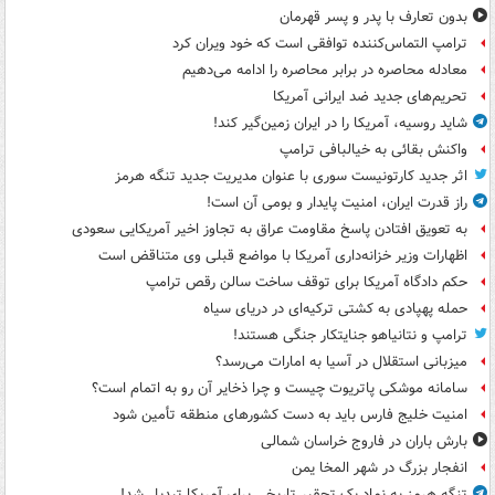
بدون تعارف با پدر و پسر قهرمان
ترامپ التماس‌کننده توافقی است که خود ویران کرد
معادله محاصره در برابر محاصره را ادامه می‌دهیم
تحریم‌های جدید ضد ایرانی آمریکا
شاید روسیه، آمریکا را در ایران زمین‌گیر کند!
واکنش بقائی به خیالبافی ترامپ
اثر جدید کارتونیست سوری با عنوان مدیریت جدید تنگه هرمز
راز قدرت ایران، امنیت پایدار و بومی آن است!
به تعویق افتادن پاسخ مقاومت عراق به تجاوز اخیر آمریکایی سعودی
اظهارات وزیر خزانه‌داری آمریکا با مواضع قبلی وی متناقض است
حکم دادگاه آمریکا برای توقف ساخت سالن رقص ترامپ
حمله پهپادی به کشتی ترکیه‌ای در دریای سیاه
ترامپ و نتانیاهو جنایتکار جنگی هستند!
میزبانی استقلال در آسیا به امارات می‌رسد؟
سامانه موشکی پاتریوت چیست و چرا ذخایر آن رو به اتمام است؟
امنیت خلیج فارس باید به دست کشورهای منطقه تأمین شود
بارش باران در فاروج خراسان شمالی
انفجار بزرگ در شهر المخا یمن
تنگه هرمز به نماد یک تحقیر تاریخی برای آمریکا تبدیل شد!