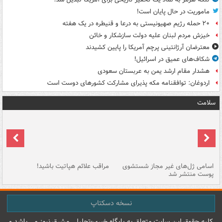
ماموریت در حال پایان است!
۲۰ حمله رژیم صهیونیستی به درعا و قنیطره در یک هفته
خیزش مردم لبنان علیه دولت سازشکار و خائن
معترضان آرژانتینی پرچم آمریکا را پایین کشیدند
شکاف‌های عمیق در اسرائیل!
هشدار مقام ارشد یمن به عربستان سعودی
اردوغان: توافقنامه مکه پذیرای مشارکت کشورهای دوست است
سلامت
اسامی ژل‌های غیر مجاز شستشوی
مراقب علائم هپاتیت باشید!
با
پوست منتشر شد
به
نسخه دسکتاپ
کليه حقوق اين سايت متعلق به پایگاه خبري-تحليلي مشرق نيوز می باشد و