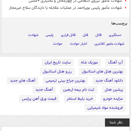
شهادت مامور نیروی انتظامی در چهارمحال و بختیاری +عکس
شهادت مأمور پلیس بویراحمد در عملیات مقابله با دارندگان سلاح غیرمجاز
برچسب‌ها
دستگیری
قاتل
قتل
قاتل فراری
پلیس
شهادت
شهادت مامور کلانتری
اخبار حوادث
حوادث
آپ آهنگ
موزیک شاه
سایت تاریخ ایران
بهترین هتل های استانبول
رزرو هتل استانبول
دانلود آهنگ جدید
بهترین جراح بینی ترمیمی
آهنگ های جدید
پرشین هتل
ثبت نام بیمه اربعین
آهنگ جدید
مزایده خودرو
خرید بلیط استخر
قیمت ورق آهن پرایس
فروشنده مواد شیمیایی
نظر شما