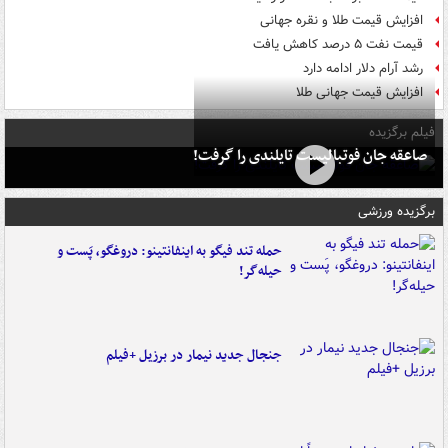
افزایش قیمت طلا و نقره جهانی
قیمت نفت ۵ درصد کاهش یافت
رشد آرام دلار ادامه دارد
افزایش قیمت جهانی طلا
فیلم برگزیده
صاعقه جان فوتبالیست تایلندی را گرفت!
برگزیده ورزشی
حمله تند فیگو به اینفانتینو: دروغگو، پَست‌ و
حیله‌گر!
جنجال جدید نیمار در برزیل +فیلم