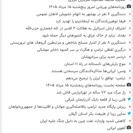
روزنامه‌های ورزشی امروز پنج‌شنبه ۱۵ مرداد ۱۴۰۵
دستگیری ۶ نفر در بهشهر به اتهام تشویش اذهان عمومی
فیفا توهین‌کنندگان به اینفانتینو را تهدید کرد
اعتراف ارتش اسرائیل به هلاکت ۲ افسر در تله انفجاری حزب‌الله
بغداد: نباید از خاک عراق به کشورهای دیگر حمله شود
دستگیری ۸ نفر از اشرار مسلح شاخص و مرتبطین گروهک های تروریستی
درگیری لفظی ترامپ و هگزث بر سر کمبود ذخایر موشکی
دردسر جدید برای سرخپوشان
موج بارش‌های تابستانه در راه ۱۱ استان
ونس: ایرانی‌ها مذاکره‌کنندگان سرسختی هستند
ترامپ: توافق با ایران را ترجیح می‌دهم
صفحه نخست روزنامه‌های پنجشنبه ۱۵ مرداد ۱۴۰۵
راز مرگ مرد ۷۲ ساله در تهرانپارس فاش شد
قابی زیبا از قلعه بابک آذربایجان شرقی
ریزش پایگاه جدید ترامپ بافاصله‌گیری جوانان و اقلیت‌ها از جمهوری‌خواهان
نمایی زیبا از طبیعت بکر استان گیلان
کاهش شدید واردات نفت چین به دلیل جنگ علیه ایران
آهوی ایرانی