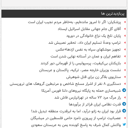
پربازدیدترین ها
پزشکیان: اگر تا امروز مانده‌ایم، به‌خاطر مردم نجیب ایران است
آقای گل جام جهانی مقابل اسرائیل ایستاد
پایان تلخ یک نزاع خانوادگی در دورود
ترامپ وعدۀ تسلیم ایران داد، تحقیر نصیبش شد
تجهیز موشکهای سپاه به نفس اژدها+عکس
تفاهم ایران و عمان در آستانه نهایی شدن است
بازیکنان بی‌کیفیت، پرسپولیس را از قهرمانی دور کردند
نشست وزیران خارجه مصر، ترکیه، پاکستان و عربستان
سناریوی بلاگر زن برای قتل شوهرش
دستگیری ۸ نفر از اشرار مسلح شاخص و مرتبطین گروهک های تروریستی
شبیه‌سازی حمله به پایگاه نیروهای دلتا فورس آمریکا
راز مرگ مرد ۷۲ ساله در تهرانپارس فاش شد
قدرت نظامی ایران فراتر از برآوردها
قرار بود ایران به زانو درآید، اما به ابرقدرت منطقه تبدیل شد!
عصبانیت ترامپ از پیروزی نامزد حامی فلسطین در میشیگان
واکنش کمال شرف به پاسخ کوبنده یمن به عربستان سعودی