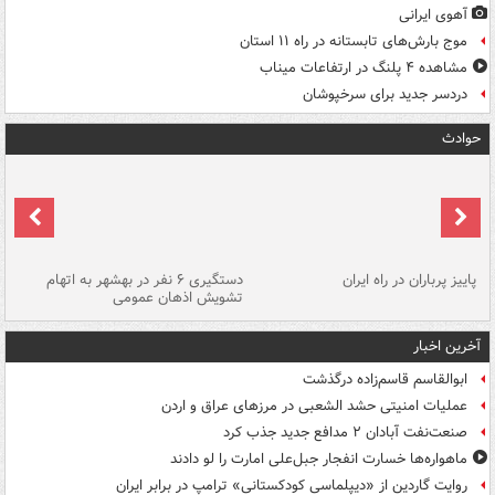
آهوی ایرانی
موج بارش‌های تابستانه در راه ۱۱ استان
مشاهده ۴ پلنگ در ارتفاعات میناب
دردسر جدید برای سرخپوشان
حوادث
ن
پاییز پرباران در راه ایران
دستگیری ۶ نفر در بهشهر به اتهام
تشویش اذهان عمومی
اس
آخرین اخبار
ابوالقاسم قاسم‌زاده درگذشت
عملیات امنیتی حشد الشعبی در مرزهای عراق و اردن
صنعت‌نفت آبادان ۲ مدافع جدید جذب کرد
ماهواره‌ها خسارت انفجار جبل‌علی امارت را لو دادند
روایت گاردین از «دیپلماسی کودکستانی» ترامپ در برابر ایران