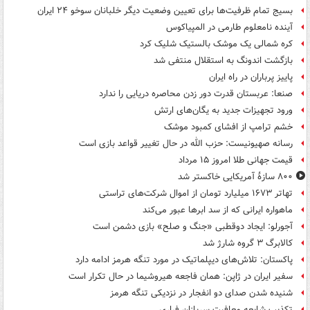
بسیج تمام ظرفیت‌ها برای تعیین وضعیت دیگر خلبانان سوخو ۲۴ ایران
آینده نامعلوم طارمی در المپیاکوس
کره شمالی یک موشک بالستیک شلیک کرد
بازگشت اندونگ به استقلال منتفی شد
پاییز پرباران در راه ایران
صنعا: عربستان قدرت دور زدن محاصره دریایی را ندارد
ورود تجهیزات جدید به یگان‌های ارتش
خشم ترامپ از افشای کمبود موشک
رسانه صهیونیست: حزب الله در حال تغییر قواعد بازی است
قیمت جهانی طلا امروز ۱۵ مرداد
۸۰۰ سازۀ آمریکایی خاکستر شد
تهاتر ۱۶۷۳ میلیارد تومان از اموال شرکت‌های تراستی
ماهواره ایرانی که از سد ابرها عبور می‌کند
آجورلو: ایجاد دوقطبی «جنگ و صلح‌» بازی دشمن است
کالابرگ ۳ گروه شارژ شد
پاکستان: تلاش‌های دیپلماتیک در مورد تنگه هرمز ادامه دارد
سفیر ایران در ژاپن: همان فاجعه هیروشیما در حال تکرار است
شنیده شدن صدای دو انفجار در نزدیکی تنگه هرمز
تکذیب شایعه معافیت سربازان فراری