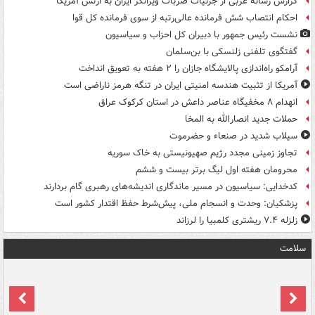
گزارش رسانه غربی از جزئیات ضربات ویرانگر ایران به ارتش آمریکا
احکام انتصاب شش فرمانده عالی‌رتبه از سوی فرمانده کل قوا
نشست رئیس جمهور با دبیران کل احزاب و سیاسیون
گفتگوی تلفنی زلنسکی با بن‌سلمان
آرامکو راه‌اندازی پالایشگاه جازان را ۲ هفته به تعویق انداخت
آمریکا از تثبیت هندسه امنیتی ایران در تنگه هرمز ناراضی است
انهدام ۸ مخفیگاه عناصر داعش در استان کرکوک عراق
حملات جدید انصارالله به المخا
سیلاب شدید در صنعاء و حضرموت
تجاوز زمینی مجدد رژیم صهیونیستی به خاک سوریه
محرومان هفته اول لیگ برتر بیست و ششم
کدخدایی: سیاسیون در مسیر ماندگاری اندیشه‌های رهبری گام بردارند
پزشکیان: وحدت و انسجام ملی، پیش‌شرط حفظ اقتدار کشور است
زلزله ۷.۴ ریشتری کلمبیا را لرزاند
سلامت