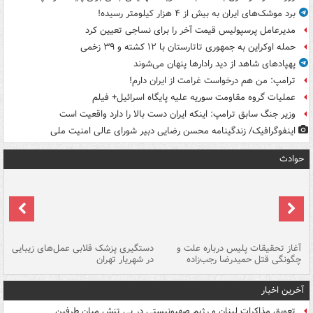
برد موشک‌های ایران به بیش از ۴ هزار کیلومتر رسیده!
مدیرعامل پرسپولیس قیمت آخر را برای نساجی تعیین کرد
حمله اوکراین به جمهوری تاتارستان با ۱۲ کشته و ۳۹ زخمی
پهپادهای شاهد از دید رادارها پنهان می‌شوند
ترامپ: من هم درخواست غرامت از ایران دارم!
عملیات گروه مقاومت سوریه علیه پایگاه اسرائیل+ فیلم
وزیر جنگ سابق ترامپ: اینکه ایران دست بالا را دارد واقعیت است
اینفوگرافیک/ زندگینامه محسن رضایی دبیر شورای عالی امنیت‌ ملی
حوادث
آغاز تحقیقات پلیس درباره علت و
دستگیری پزشک قلابی عمل‌های زیبایی
هش
چگونگی قتل حمیدرضا رجب‌زاده
در شهریار تهران
ها
آخرین اخبار
تعویق مذاکرات لبنان و رژیم صهیونیستی در پی تنش میان طرفین