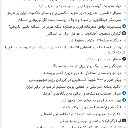
نهاد مدیریت آبراه خلیج فارس مسیر جدیدی معرفی کرد
سردار عظمایی؛ همرزم دلاور شهید تنگسیری و پاسدار حاکمیت ایران بر هرمز
سرلشکر عبداللهی؛ از سپاه و ناجا تا ریاست ستاد کل نیروهای مسلح
پشت‌پرده توافق محرمانه ایران و عمان؛ تنگه هرمز در آستانه تغییر تاریخی؟
گزارش یدیعوت آحارانوت از عوامل ایران در اسرائیل
جنگنده میگ-۲۹ اوکراین سقوط کرد
رئیس قوه قضا در پیام‌هایی انتصاب‌ فرماندهان عالی‌رتبه در نیروهای مسلح را
تبریک گفت
طوفان مهیب در امارات
میانگین سنی لیگ برتر ایران در حد بوندسلیگا
دو مهاجم سابق استقلال به تیم جزیره قشم پیوستند
پیکر هزار و ۷۰۰ شهید فلسطینی در گروگان رژیم صهیونیستی
تاکید رسانه اسرائیلی بر قطعی بودن تسلیم ترامپ در برابر ایران
میزان خسارت موشک‌های ایرانی به پایگاه‌های آمریکا
پهپاد جدید ایران به موتور جت مجهز شد
لیگ شروع‌نشده ۴ سرمربی برکنار شدند
۲۰ درصد صهیونیست‌ها درصدد ترک فلسطین اشغالی
اینفوگرافیک/ راهنمای بررسی رسید بانکی
۳ بازیکن جدید گل گهر ۳ هفته اول لیگ را از دست دادند