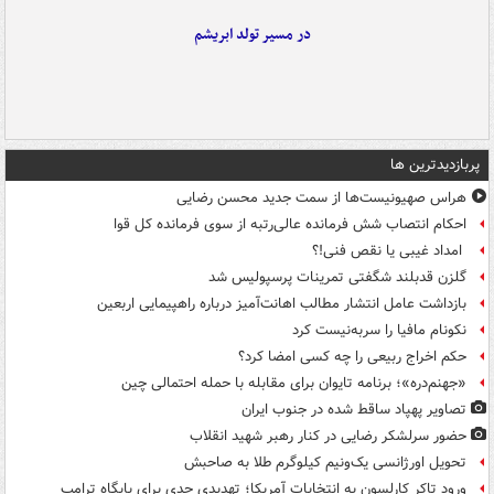
در مسیر تولد ابریشم
پربازدیدترین ها
هراس صهیونیست‌ها از سمت جدید محسن رضایی
احکام انتصاب شش فرمانده عالی‌رتبه از سوی فرمانده کل قوا
امداد غیبی یا نقص فنی!؟
گلزن قدبلند شگفتی تمرینات پرسپولیس شد
بازداشت عامل انتشار مطالب اهانت‌آمیز درباره راهپیمایی اربعین
نکونام مافیا را سربه‌نیست کرد
حکم اخراج ربیعی را چه کسی امضا کرد؟
«جهنم‌دره»؛ برنامه تایوان برای مقابله با حمله احتمالی چین
تصاویر پهپاد ساقط شده در جنوب ایران
حضور سرلشکر رضایی در کنار رهبر شهید انقلاب
تحویل اورژانسی یک‌ونیم کیلوگرم طلا به صاحبش
ورود تاکر کارلسون به انتخابات آمریکا؛ تهدیدی جدی برای پایگاه ترامپ