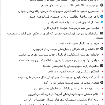
سوابق حجت‌الاسلام طائب، رئیس سازمان بسیج
همسویی کلمبیا با اشغالگران صهیونیست درمورد بلندی‌های جولان
بازطراحی ساختار نظامی ایران با چیدمان فرماندهان جدید
هشدار احدیان نسبت به یک فرقه انحرافی
ترامپ: من هم درخواست غرامت از ایران دارم!
اینفوگرافی/ سوابق فرماندهان نظامی که امروز با حکم رهبر انقلاب منصوب
شدند
خرید جدید تارتار هنوز آماده نیست
۱۳ کشته بر اثر طوفان و باران‌های موسمی در فیلیپین
خانواده نظامیان آمریکایی، قربانیان جدید سیاست مهاجرتی ترامپ
مهاجرانی: دیدار رئیس‌جمهور با رهبری نشانه یکدلی و وحدت است
مذاکرات رژیم صهیونیستی با کشورهای منطقه
گفتگوی تلفنی وزیر خارجه آلمان و عراقچی
آغاز تحقیقات پلیس درباره علت و چگونگی قتل حمیدرضا رجب‌زاده
طوفان شدید در ماساچوست ویرانی به بار آورد
پشت پرده منتفی شدن بازگشت رضاییان به پرسپولیس
اعلام کاهش سوخت‌رسان‌های آمریکا در فرودگاه بن‌گوریون
زلزله ۴.۷ ریشتری اندیمشک شهرهای شمال خوزستان را لرزاند