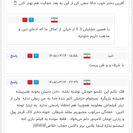
آفرین دختر خوب حالا سعی کن از این به بعد حجابت هم بهتر کنی 👌
1
1
با همین حجابش 3 0 از خیلی از امثال ما که ادعای دین و
مذهب داریم جلوتره
پاسخ
امید
۱۵:۵۵ - ۱۴۰۵/۰۳/۱۴
0
2
با شرف و و طن پرست
پاسخ
۲۲:۴۹ - ۱۴۰۵/۰۳/۱۴
1
0
فک نکنم این تکسو خودش نوشته باشه. دادن دسش بخونه هنرپیشه
همیشه بازیگره. نمیخوام خرابش کنم بنده خدا به من ربطی نداره ولی از
تیتر فیلماش معلومه همچینا هم اعتقاد راسخی نداره. به تیترا توجه
کنین: خفه‌گی سرکوب مجبوریم مقلد شیطان. خونه دختر لاک قرمز پول
و‌ پارتی تومان لامینور دلم می‌خواد. فقط مونده یه فیلم‌ بازی کنه
اسمشو‌ بذاره اینجا بَلاس برم دالاس حجاب خلاص🤣🤣🤣(