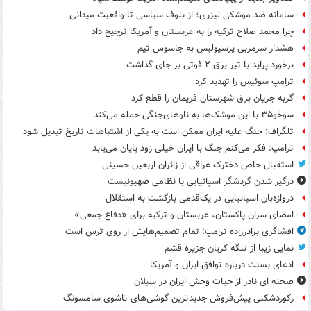
سامانه ضد موشکی لیزری؛ از بلوف سیاسی تا واقعیت میدانی
چرا محمد صلاح ترکیه را به عربستان و آمریکا ترجیح داد
هشدار سرمربی پرسپولیس به جاسوس تیم
برخورد پراید با تیر برق ۲ فوتی بر جای گذاشت
ترامپ سوئیس را تهدید کرد
گربه جریان برق شهرستان فریمان را قطع کرد
سوخو۳۵ با این موشک‌ها به ناوهای‌جنگی حمله می‌کند
تلگراف: جنگ علیه ایران ممکن است به یکی از اشتباهات تاریخ تبدیل شود
ترامپ: فکر می‌کنم جنگ با ایران خیلی زود پایان می‌یابد
استقبال خاص دخترک عراقی از زائران اربعین حسینی
درگیر شدن گردشگر اسپانیایی با نظامی صهیونیست
دروازه‌بان اسپانیایی در یک‌قدمی بازگشت به استقلال
امضای سران پاکستان، عربستان و ترکیه برای «دفاع جمعی»
افشاگری برادرزاده ترامپ: تمام تصمیم‌هایش از روی ترس است
نمایی زیبا از تنگه کریان جزیره قشم
ادعای بسنت درباره توافق ایران و آمریکا
صحنه ای نادر از حیات وحش ایران در سبلان
رکوردشکنی پیش‌فروش جدیدترین گوشی‌های تاشوی سامسونگ