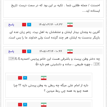
احسنت / جمله طلایی شما . تکیه بر این بود که در سمت درست تاریخ
ایستاده اید....
پاسخ
۰۸:۳۲ - ۱۴۰۵/۰۳/۱۴
0
4
آفرین به وجدان بیدار ایشان و عشقشان به اهل بیت. زخم زبان عده ای
بازیگر بدمست به ایشان هر چند گزنده است ولی خداوند ما را بس است.
پاسخ
۱۰:۴۴ - ۱۴۰۵/۰۳/۱۴
1
4
چه دختر وطن پرست و باشرفی هست این خانم پردیس احمدیه💪💪🇮🇷
🇮🇷 ، چهره طبیعی ، ساده و دلنشینی هم داره 👍
2
2
داره از امام علی میگه چه ربطی به وطن پرستی داره ؟؟ چرا
همه چیو به همه چی ربط میدین ؟
1
4