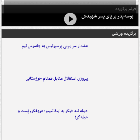
فیلم برگزیده
بوسه‌ پدر بر پای پسر شهیدش
برگزیده ورزشی
هشدار سرمربی پرسپولیس به جاسوس تیم
پیروزی استقلال مقابل همنام خوزستانی
حمله تند فیگو به اینفانتینو: دروغگو، پَست‌ و
حیله‌گر!