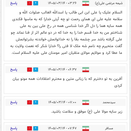
پاسخ
شیعه مرتضی علی(ع)
۰۳:۲۶ - ۱۴۰۵/۰۳/۱۴
0
5
السلام علیک یا علی ابن ابی طالب یا اسدالله الغالب صلوات الله و
سلامه علیه علی ای همای رحمت تو چه آیتی خدارا که به ماسوا فکندی
همه سایه هما را دل اگر خدا شناسی همه در رخ علی بین به علی
شناختم من به خدا قسم خدا را به خدا که در دو عالم اثر از فنا نماند چو
علی گرفته باشد سر چشمه بقا را نه خداتوانمش خواندنه بشرتوانمش
گفت متحیرم چه نامم شه ملک لا فتی را؟ خدارا شکر که نعمت ولایت به
ما عطا کرد و مولایم مولای متقیان امیر مومنان علی علیه السلام است.
پاسخ
۰۶:۳۷ - ۱۴۰۵/۰۳/۱۴
0
5
آفرین به تو دخترم که با زبانی متین و محترم اعتقادات همه مونو بیان
کردی
پاسخ
سیدمحمد
۰۷:۰۰ - ۱۴۰۵/۰۳/۱۴
0
5
زیر سایه مولا علی (ع) موفق و سلامت باشید.
پاسخ
مسافر
۰۷:۴۷ - ۱۴۰۵/۰۳/۱۴
0
5