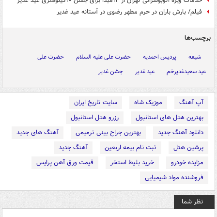
خدمات ویژه اتوبوسرانی تهران از ۱۲مبدا برای جشن ۱۰کیلومتری عید غدیر
فیلم/ بارش باران در حرم مطهر رضوی در آستانه عید غدیر
برچسب‌ها
شیعه
پردیس احمدیه
حضرت علی علیه السلام
حضرت علی
عید سعیدغدیرخم
عید غدیر
جشن غدیر
آپ آهنگ
موزیک شاه
سایت تاریخ ایران
بهترین هتل های استانبول
رزرو هتل استانبول
دانلود آهنگ جدید
بهترین جراح بینی ترمیمی
آهنگ های جدید
پرشین هتل
ثبت نام بیمه اربعین
آهنگ جدید
مزایده خودرو
خرید بلیط استخر
قیمت ورق آهن پرایس
فروشنده مواد شیمیایی
نظر شما