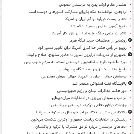
هشدار مقام ارشد یمن به عربستان سعودی
اردوغان: توافقنامه مکه پذیرای مشارکت کشورهای دوست است
ادعای بسنت درباره توافق ایران و آمریکا
نتایج آزمون مدارس سمپاد اعلام شد
تاثیرات منفی جنگ علیه ایران بر بازار کار آمریکا
رونمایی از مختصات جدید تنگۀ هرمز
روبیو در رأس فشار حداکثری آمریکا برای تغییر مسیر کوبا
تصویری از تمرینات ترابزون اسپور با حضور ساویچ، صلاح و اونانا
نبرد ما علیه طرح سلطه‌جویی عربستان است، نه مردم جنوب یمن
پاسخ منفی یک لژیونر به باشگاه پرسپولیس
درخشش جوانان ایران در المپیاد جهانی هوش مصنوعی
پالایشگاه نفت اسلواکی منفجر شد
دور هفتم مذاکرات لبنان و رژیم صهیونیستی
ترامپ و سودای پیروزی در انتخابات میان‌دوره‌ای
جزئیات توافق دفاعی ترکیه، عربستان و پاکستان
بلاتکلیفی بیش از ۱۳۰۰ مهاجر خردسال در سئوتای اسپانیا
زلنسکی در انتخابات ریاست جمهوری اوکراین شکست می‌خورد
ادعاهای عربستان درباره توافق مشترک با ترکیه و پاکستان
چگونه جنگ ترامپ با دانشگاه‌ها به شکست کاخ سفید ختم شد؟