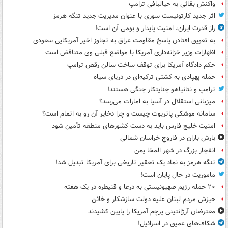
واکنش بقائی به خیالبافی ترامپ
اثر جدید کارتونیست سوری با عنوان مدیریت جدید تنگه هرمز
راز قدرت ایران، امنیت پایدار و بومی آن است!
به تعویق افتادن پاسخ مقاومت عراق به تجاوز اخیر آمریکایی سعودی
اظهارات وزیر خزانه‌داری آمریکا با مواضع قبلی وی متناقض است
حکم دادگاه آمریکا برای توقف ساخت سالن رقص ترامپ
حمله پهپادی به کشتی ترکیه‌ای در دریای سیاه
ترامپ و نتانیاهو جنایتکار جنگی هستند!
میزبانی استقلال در آسیا به امارات می‌رسد؟
سامانه موشکی پاتریوت چیست و چرا ذخایر آن رو به اتمام است؟
امنیت خلیج فارس باید به دست کشورهای منطقه تأمین شود
بارش باران در فاروج خراسان شمالی
انفجار بزرگ در شهر المخا یمن
تنگه هرمز به نماد یک تحقیر تاریخی برای آمریکا تبدیل شد!
ماموریت در حال پایان است!
۲۰ حمله رژیم صهیونیستی به درعا و قنیطره در یک هفته
خیزش مردم لبنان علیه دولت سازشکار و خائن
معترضان آرژانتینی پرچم آمریکا را پایین کشیدند
شکاف‌های عمیق در اسرائیل!