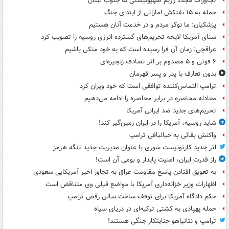
تجاوزات مجدد رژیم صهیونیستی به جنوب لبنان
حمله به ۱۵ نفتکش‌ اماراتی از ابتدای جنگ
پزشکیان: ما نوکر مردم و در خدمت آنان هستیم
سنای آمریکا لایحه تحریم‌های گسترده انرژی روسیه را تصویب کرد
عراقچی: زمان آن فرا رسیده است که به خود متکی باشیم
۶ فوتی و ۵ مصدوم بر اثر تصادف زنجیره‌ای
بدون تعارف با پدر و پسر قهرمان
ترامپ التماس‌کننده توافقی است که خود ویران کرد
معادله محاصره در برابر محاصره را ادامه می‌دهیم
تحریم‌های جدید ضد ایرانی آمریکا
شاید روسیه، آمریکا را در ایران زمین‌گیر کند!
واکنش بقائی به خیالبافی ترامپ
اثر جدید کارتونیست سوری با عنوان مدیریت جدید تنگه هرمز
راز قدرت ایران، امنیت پایدار و بومی آن است!
به تعویق افتادن پاسخ مقاومت عراق به تجاوز اخیر آمریکایی سعودی
اظهارات وزیر خزانه‌داری آمریکا با مواضع قبلی وی متناقض است
حکم دادگاه آمریکا برای توقف ساخت سالن رقص ترامپ
حمله پهپادی به کشتی ترکیه‌ای در دریای سیاه
ترامپ و نتانیاهو جنایتکار جنگی هستند!