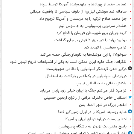
تصاویر جدید از پهپادهای منهدم‌شده آمریکا توسط سپاه
سامانه ضد موشکی لیزری؛ از بلوف سیاسی تا واقعیت میدانی
چرا محمد صلاح ترکیه را به عربستان و آمریکا ترجیح داد
هشدار سرمربی پرسپولیس به جاسوس تیم
گربه جریان برق شهرستان فریمان را قطع کرد
برخورد پراید با تیر برق ۲ فوتی بر جای گذاشت
ترامپ سوئیس را تهدید کرد
سوخو۳۵ با این موشک‌ها به ناوهای‌جنگی حمله می‌کند
تلگراف: جنگ علیه ایران ممکن است به یکی از اشتباهات تاریخ تبدیل شود
درگیر شدن گردشگر اسپانیایی با نظامی صهیونیست
دروازه‌بان اسپانیایی در یک‌قدمی بازگشت به استقلال
واکنش بقائی به خیالبافی ترامپ
ترامپ: فکر می‌کنم جنگ با ایران خیلی زود پایان می‌یابد
استقبال خاص دخترک عراقی از زائران اربعین حسینی
انفجار بزرگ در شهر المخا یمن
شاید روسیه، آمریکا را در ایران زمین‌گیر کند!
ادعای بسنت درباره توافق ایران و آمریکا
پاسخ منفی یک لژیونر به باشگاه پرسپولیس
افشاگری برادرزاده ترامپ: تمام تصمیم‌هایش از روی ترس است