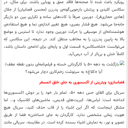
رویکرد باعث شده تا صحنه‌ها فاقد عمق و پویایی باشند. برای مثال، در
سکانس کلیدی و پرتنش بازجویی‌گونه‌ی پدرزن (محسن قصابیان) از جلال
(هادی حجازی‌فر)، دوربین صرفاً با کات‌های ساده و تکراری بین دو بازیگر
جابه‌جا می‌شود. هیچ فشار بصری، هیچ تغییر اندازه‌ی نما و هیچ استفاده‌ی
هوشمندانه‌ای از موسیقی یا حرکت دوربین وجود ندارد تا استرس و موضع
بالا به پایینِ پدرزن را به مخاطب منتقل کند. در نتیجه، این سکانس که
می‌توانست «شاه‌سکانس» قسمت اول و پایه‌ای برای ادامه‌ی داستان باشد،
کاملاً خنثی و بی‌اثر از آب درمی‌آید.
فضاسازی؛ ویترینی از اکسسوری به جای خلق اتمسفر
سریال برای القای حس دهه ۵۰، تمام بار خود را بر دوش اکسسوری‌ها
انداخته است: لباس‌ها، کبریت‌های قدیمی، ماشین‌های کلاسیک و... اما
مشکل اینجاست که اگر این اشیاء را از قاب حذف کنید، سریال هیچ
هویت زمانی مشخصی ندارد. کارگردان به جای «ساختن» فضا از طریق
تصویر و نور، به نمایش اشیاء بسنده کرده است. در مقایسه، سریالی مانند