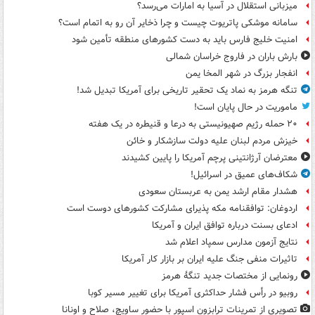
میزبانی استقلال در آسیا به امارات می‌رسد؟
سامانه موشکی پاتریوت چیست و چرا ذخایر آن رو به اتمام است؟
امنیت خلیج فارس باید به دست کشورهای منطقه تأمین شود
بارش باران در فاروج خراسان شمالی
انفجار بزرگ در شهر المخا یمن
تنگه هرمز به نماد یک تحقیر تاریخی برای آمریکا تبدیل شد!
ماموریت در حال پایان است!
۲۰ حمله رژیم صهیونیستی به درعا و قنیطره در یک هفته
خیزش مردم لبنان علیه دولت سازشکار و خائن
معترضان آرژانتینی پرچم آمریکا را پایین کشیدند
شکاف‌های عمیق در اسرائیل!
هشدار مقام ارشد یمن به عربستان سعودی
اردوغان: توافقنامه مکه پذیرای مشارکت کشورهای دوست است
ادعای بسنت درباره توافق ایران و آمریکا
نتایج آزمون مدارس سمپاد اعلام شد
تاثیرات منفی جنگ علیه ایران بر بازار کار آمریکا
رونمایی از مختصات جدید تنگۀ هرمز
روبیو در رأس فشار حداکثری آمریکا برای تغییر مسیر کوبا
تصویری از تمرینات ترابزون اسپور با حضور ساویچ، صلاح و اونانا