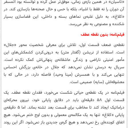
«تاسیان» در همین بازه‌ی زمانی، موفق‌تر عمل کرده و توانسته بود اتمسفر
آن دوران را نه فقط با اشیاء، بلکه با حس و حال صحنه‌ها بازسازی کند. در
«کلاغ»، به دلیل غلبه‌ی نماهای بسته و داخلی، این فضاسازی بسیار
شکننده و مصنوعی به نظر می‌رسد.
فیلم‌نامه؛ بدون نقطه عطف
نقطه‌ی ضعف قسمت اول، تلاش برای معرفی شخصیت محور «جلال»
است. استفاده از نریشن (گفتار متن) به درونی‌کردن کشمکش‌های این
مأمور امنیتی ناراضی و زندگی عاشقانه‌ی پنهانی‌اش کمک نکرده است.
سریال به درستی نشان نمی‌دهد که جلال در خانه‌ی بزرگش احساس
تنهایی می‌کند و با همسرش (مینا وحید) فاصله دارد، در حالی که با
معشوقه‌اش (سایه) صمیمی است.
فیلم‌نامه در یک نقطه‌ی حیاتی شکست می‌خورد، فقدان نقطه عطف. یک
قسمت اول ۵۸ دقیقه‌ای باید در دقایق پایانی خود، نیروی محرکه‌ای
دراماتیک ایجاد کند تا مخاطب برای قسمت بعد تشنه بماند. اما ۵ دقیقه‌ی
پایانی «کلاغ» تنها به یک مکالمه‌ی معمولی و بدون اوج ختم می‌شود. هیچ
اتفاق کوبنده‌ای رخ نمی‌دهد و هیچ گره‌ی جدیدی باز نمی‌شود. اگر این روند