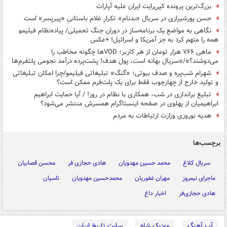
بزرگ‌ترین پرونده کپی‌رایت ایران علیه آپارات
حسن پورشیرازی در سریال «بدنام» تکرارِ غلام باستانیِ «پیرپسر» است
نگاهی به مواضع یک برنامه‌ساز در دوران جنگ تحمیلی/ پیاده‌نظام فیلیمو
همه را متهم کرد به جز آمریکا و اسرائیل! +عکس
ماهی ۷۶۶ هزار تومان از هر کاربر؛ VODها چگونه مخاطب را
می‌دوشند؟»/«سریال بهانه است، پول هدف! پشت‌پرده درآمد نجومی پلتفرم‌ها
شهرام شب‌پره و صدف بیوتی؛ «گنگ» تبلیغاتی فیلیمو/چرا امکان تبلیغاتی
و تولید خارج از چهارچوب فقط برای یک پلت‌فرم ممکن است؟
تبلیغ براندازی در شب، همکاری با نظام در روز! / آیا حمایت ابراهیم
ابراهیمیان از پهلوی در صفحه اینستاگرام همسرش منتشر می‌شود؟
هدیه نوروزی وزارت ارتباطات به مردم
برچسب‌ها
سریال کلاغ
محمد حسین مهدویان
هادی حجازی فر
محسن قصابیان
ماجرای نیمروز
مهران غفوریان
محمدحسین مهدویان
تاسیان
هادی حجازی‌فر
اخبار داغ
آپ آهنگ
موزیک شاه
سایت تاریخ ایران