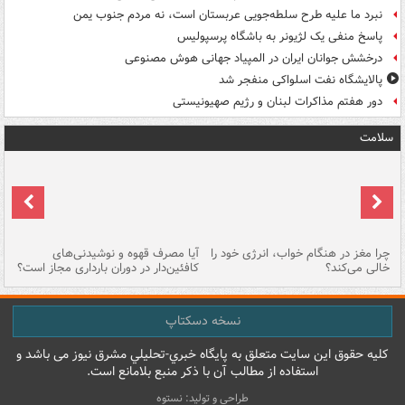
نبرد ما علیه طرح سلطه‌جویی عربستان است، نه مردم جنوب یمن
پاسخ منفی یک لژیونر به باشگاه پرسپولیس
درخشش جوانان ایران در المپیاد جهانی هوش مصنوعی
پالایشگاه نفت اسلواکی منفجر شد
دور هفتم مذاکرات لبنان و رژیم صهیونیستی
سلامت
ت
چرا مغز در هنگام خواب، انرژی خود را
آیا مصرف قهوه و نوشیدنی‌های
چر
خالی می‌کند؟
کافئین‌دار در دوران بارداری مجاز است؟
می
نسخه دسکتاپ
کليه حقوق اين سايت متعلق به پایگاه خبري-تحليلي مشرق نيوز می باشد و
استفاده از مطالب آن با ذکر منبع بلامانع است.
طراحی و تولید: نستوه