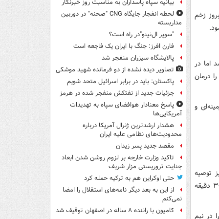
بیانیه سپاه پاسداران به مناسبت روز خبرنگار
لحظه انفجار جایگاه CNG "صحنه" در دوربین
روز زخم
مداربسته
ود.
"سوپر ال‌نینو"در راه است؟
فارن افرز: جنگ با ایران یک فاجعه است
پالایشگاه سیزران منفجر شد
 اما در
تصاویر دیده‌ نشده از دو فرمانده شهید موشکی
ا درمان
پاکستان: باید در برابر اسرائیل متحد شویم
جزئیات جدید از نفتکش منفجر شده در هرمز
پاسخ معنادار هوافضای سپاه به تهدیدات
نه‌ای و
آمریکایی‌ها
هشدار ارشدترین ژنرال آمریکا درباره
محدودیت‌های نظامی علیه ایران
مقصد جدید پسر زیدان
تاکید وزارت خارجه بر لزوم روشن شدن ابعاد
جنایت تروریستی مزار شریف
ز توصیه
حتی اوکراین هم به ترکیه حمله کرد
می‌شود. کافیست برشی از آن را به آرامی و یک تا دو دقیقه روی زخم بمالید و پس از ۳۰ دقیقه
از این به بعد دیگر نامه‌های استقلال را امضا
نمی‌کنم
کامیون با راننده ۸ ساله در اصفهان توقیف شد
 در نیم