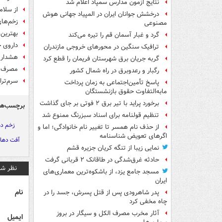
نتایج آزمون مدارس سمپاد اعلام شد
از سلامت مغز تا 
درخشش جوانان ایران در المپیاد جهانی هوش
زخم‌ها
مصنوعی
بهترین 
گرد و غبار آسمان قم را تیره می‌کند
داروی 
ترافیک سنگین در محورهای خروجی مازندران
هشدار 
گربه جریان برق شهرستان فریمان را قطع کرد
مصرف ن
رگبار و رعدوبرق در راه شمال کشور
سرم‌ترا
پاسخ تأمین‌اجتماعی به زمان پرداخت
مابه‌التفاوت حقوق بازنشستگان
برخورد پراید با تیر برق ۲ فوتی بر جای گذاشت
برچسب‌ها
تنظیم قولنامه برای اسناد سبزرنگ ممنوع شد
زخم د
از حذف نام همسر تا تغییر نام خانوادگی؛ اما و
اگرهای تعویض شناسنامه
آفت دها
نمایی زیبا از تنگه کریان جزیره قشم
حادثه غرق‌شدگی در طاقانک ۲ قربانی گرفت
نظر شم
مسجد جامع یزد، از باشکوه‌ترین معماری‌های
ایران
نام
پدر شاهرودی پس از قتل پسرش، جسد را در
چاه مخفی کرد
آثار مخرب مصرف الکل و سیگار در بروز
ایمیل