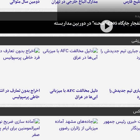
لیج فارس
مدارک اتباع خارجی در تهران
دومین سال متوالی
ده
 CNG "صحنه" در دوربین مداربسته
رزشی
ری تیم جدیدش را
دلیل مخالفت AFC با میزبانی
اخراج بدون تعارف در انتظ
د
آبی‌ها در عراق
خاطی پرسپولیس
عکس