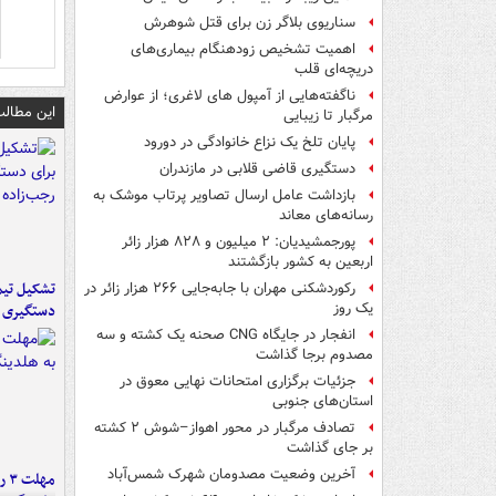
سناریوی بلاگر زن برای قتل شوهرش
اهمیت تشخیص زودهنگام بیماری‌های
دریچه‌ای قلب
ناگفته‌هایی از آمپول های لاغری؛ از عوارض
این مطالب
مرگبار تا زیبایی
پایان تلخ یک نزاع خانوادگی در دورود
دستگیری قاضی قلابی در مازندران
بازداشت عامل ارسال تصاویر پرتاب موشک به
رسانه‌های معاند
پورجمشیدیان: ۲ میلیون و ۸۲۸ هزار زائر
اربعین به کشور بازگشتند
تشکیل تیم 
رکوردشکنی مهران با جابه‌جایی ۲۶۶ هزار زائر در
یک روز
دستگیری ع
انفجار در جایگاه CNG صحنه یک کشته و سه
مصدوم برجا گذاشت
جزئیات برگزاری امتحانات نهایی معوق در
استان‌های جنوبی
تصادف مرگبار در محور اهواز–شوش ۲ کشته
بر جای گذاشت
آخرین وضعیت مصدومان شهرک شمس‌آباد
مه