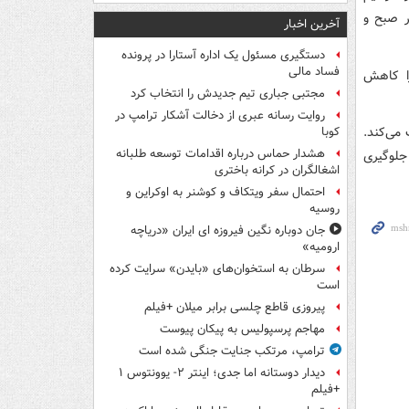
ر صبح و
آخرین اخبار
دستگیری مسئول یک اداره آستارا در پرونده
فساد مالی
را کاهش
مجتبی جباری تیم جدیدش را انتخاب کرد
روایت رسانه عبری از دخالت آشکار ترامپ در
می‌کند.
کوبا
هشدار حماس درباره اقدامات توسعه طلبانه
جلوگیری
اشغالگران در کرانه باختری
احتمال سفر ویتکاف و کوشنر به اوکراین و
روسیه
جان دوباره نگین فیروزه ای ایران «دریاچه
ارومیه»
سرطان به استخوان‌های «بایدن» سرایت کرده
است
پیروزی قاطع چلسی برابر میلان +فیلم
مهاجم پرسپولیس به پیکان پیوست
ترامپ، مرتکب جنایت جنگی شده است
دیدار دوستانه اما جدی؛ اینتر ۲- یوونتوس ۱
+فیلم