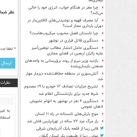
بیماری‌ها
چرا مغز در هنگام خواب، انرژی خود را خالی
نظر شما 
می‌کند؟
آیا مصرف قهوه و نوشیدنی‌های کافئین‌دار در
دوران بارداری مجاز است؟
چرا تابستان فصل محبوب میکروب‌هاست؟
دستگیری قاتل فراری در نوشهر
دستگیری عامل انتشار مطالب توهین‌آمیز
*
لطفا عدد م
علیه زائران اربعین در فضای مجازی
بازدید وزیر نیرو از روند برق‌رسانی به واحدهای
صنعتی بازسازی‌شده
آتش‌سوزی در منطقه حفاظت‌شده دیزمار مهار
شد
نظرات
تشریح جزئیات تصادف ۱۲ خودرو با ۱۹ مصدوم
شرط جدید برای بازنشستگی اعلام شد
دستگیری ۶ نفر در بهشهر به اتهام تشویش
اذهان عمومی
به غیر
موج بارش‌های تابستانه در راه ۱۱ استان
استفاده
راز مرگ مرد ۷۲ ساله در تهرانپارس فاش شد
قابی زیبا از قلعه بابک آذربایجان شرقی
نمایی زیبا از طبیعت بکر استان گیلان