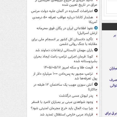
تاکید الزیدی بر خروج نیروهای آمریکایی از
عراق در تاریخ تعیین شده
اعتراضات گسترده در آلمان علیه دولت مرتس
هشدار کانادا درباره عواقب تعرفه ۵۰ درصدی
آمریکا
نفوذ اطلاعاتی ایران در یگان فوق محرمانه
ارتش اسرائیل!
تأکید دادستان کل کشور بر انسجام ملی برای
مقابله با جنگ روانی دشمن
باران مهمان تابستانی ارتفاعات دماوند شد
کوبا: فرمان اجرایی ترامپ باعث ایجاد بحران
بشردوستانه شده
قیمت طلا و سکه امروز ۱۴۰۵/۰۵/۱۷
اران
ترامپ مجبور به پس‌دادن ۱۰۰ میلیارد دلار از
پول تعرفه‌ها شد
آتش سوزی مهیب یک ساختمان ۱۲ طبقه در
جاکارتا
پدر لیونل مسی درگذشت
وجود شواهدی مبنی بر بمباران لامرد با فسفر
چرا بیت المال باید خرج مجرمان امنیتی شود؟
 برق برای
قرارداد مربی خارجی استقلال تمدید شد