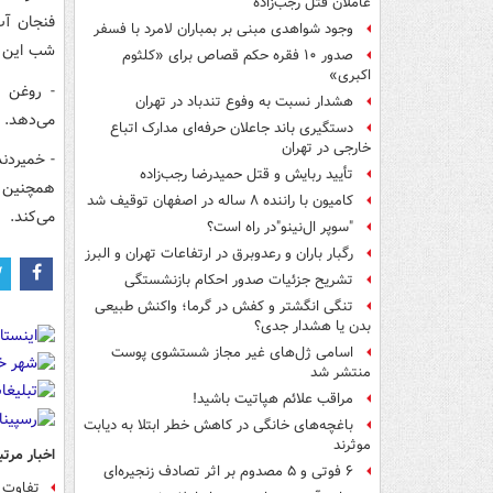
عاملان قتل رجب‌زاده
فنجان آب
وجود شواهدی مبنی بر بمباران لامرد با فسفر
شب این کا
صدور ۱۰ فقره حکم قصاص برای «کلثوم
اکبری»
- روغن ن
هشدار نسبت به وفوع تندباد در تهران
می‌دهد.
دستگیری باند جاعلان حرفه‌ای مدارک اتباع
خارجی در تهران
- خمیردن
تأیید ربایش و قتل حمیدرضا رجب‌زاده
همچنین خ
کامیون با راننده ۸ ساله در اصفهان توقیف شد
می‌کند.
"سوپر ال‌نینو"در راه است؟
رگبار باران و رعدوبرق در ارتفاعات تهران و البرز
تشریح جزئیات صدور احکام بازنشستگی
تنگی انگشتر و کفش در گرما؛ واکنش طبیعی
بدن یا هشدار جدی؟
اسامی ژل‌های غیر مجاز شستشوی پوست
منتشر شد
مراقب علائم هپاتیت باشید!
باغچه‌های خانگی در کاهش خطر ابتلا به دیابت
موثرند
اخبار مرتب
۶ فوتی و ۵ مصدوم بر اثر تصادف زنجیره‌ای
تفاوت 