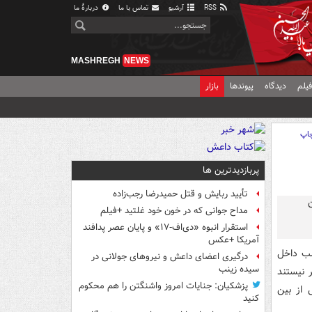
RSS
آرشیو
تماس با ما
دربارهٔ ما
MASHREGH
NEWS
یلم
دیدگاه
پیوندها
بازار
اپ
پربازدیدترین ها
تأیید ربایش و قتل حمیدرضا رجب‌زاده
مداح جوانی که در خون خود غلتید +فیلم
استقرار انبوه «دی‌اف‑۱۷» و پایان عصر پدافند
آمریکا +عکس
لب داخل
درگیری اعضای داعش و نیروهای جولانی در
سیده زینب
 نیستند
پزشکیان: جنایات امروز واشنگتن را هم محکوم
 از بین
کنید