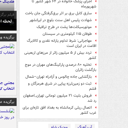
هلدینگ خ
اجرای پزشک خانواده در ۶۴ شهر کشور تا
شهریورماه
سارق کابل برق بر اثر برق‌گرفتگی جان باخت
فیلم برگزی
شهادت پلیس اهل سنت بلوچ در ایرانشهر
لحظه انفجار جایگاه
موتورسیکلت‌ها پشت درِ طرح ترافیک
طوفان ۱۱۵ کیلومتری در سیستان
برگزیده و
مهاجرانی: شرط تداوم یارانه نقدی و کالابرگ
اقامت در ایران است
تردد بیش از ۵ میلیون زائر از مرزهای اربعینی
کشور
تخلیه ۸۰ درصدی پارکینگ‌های مهران در موج
بازگشت زائران
بازگشایی جاده چالوس و آزادراه تهران–شمال
مجتبی جبا
ثبت دو زمین‌لرزه پیاپی در شرق هرمزگان و
انتخاب کر
قشم
فروش بلیت ۲۱ میلیون تومانی تهران_اصفهان
رد شد
برگزیده 
اتصال ریلی کرمانشاه به بغداد افق تازه‌ای برای
غرب کشور
آپ آهنگ
موزیک شاه