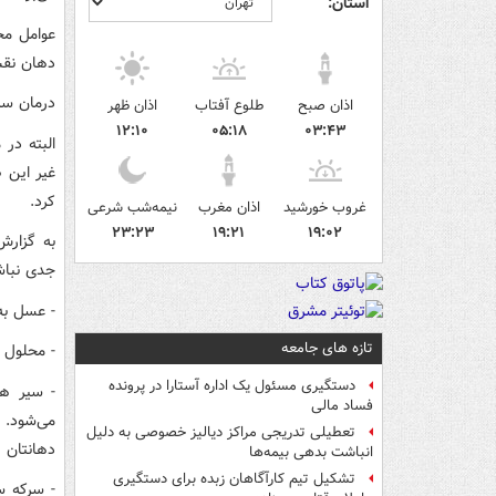
استان:
عوامل مخ
دهان نقش
درمان سر
اذان صبح
طلوع آفتاب
اذان ظهر
۱۲:۱۰
۰۵:۱۸
۰۳:۴۳
البته در
غیر این 
کرد.
غروب خورشید
اذان مغرب
نیمه‌شب شرعی
۲۳:۲۳
۱۹:۲۱
۱۹:۰۲
به گزارش
جدی نباش
- عسل به
تازه های جامعه
- محلول 
دستگیری مسئول یک اداره آستارا در پرونده
- سیر هم
فساد مالی
تعطیلی تدریجی مراکز دیالیز خصوصی به دلیل
دهانتان ر
انباشت بدهی بیمه‌ها
تشکیل تیم کارآگاهان زبده برای دستگیری
- سرکه س