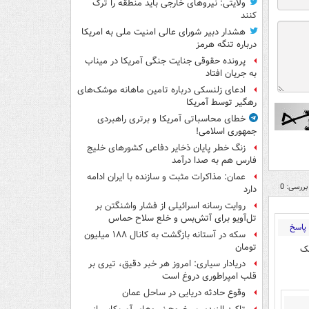
ولایتی: نیروهای خارجی باید منطقه را ترک
کنند
هشدار دبیر شورای عالی امنیت ملی به امریکا
درباره تنگه هرمز
پرونده حقوقی جنایت جنگی آمریکا در میناب
به جریان افتاد
ادعای زلنسکی درباره تامین ماهانه موشک‌های
رهگیر توسط آمریکا
خطای محاسباتی آمریکا و برتری راهبردی
جمهوری اسلامی!
زنگ خطر پایان ذخایر دفاعی کشورهای خلیج
فارس هم به صدا درآمد
عمان: مذاکرات مثبت و سازنده با ایران ادامه
بررسی: 0
دارد
روایت رسانه اسرائیلی از فشار واشنگتن بر
تل‌آویو برای آتش‌بس و خلع سلاح حماس
پاسخ
سکه در آستانه بازگشت به کانال ۱۸۸ میلیون
تومان
مک
دریادار سیاری: امروز هر خبر دقیق، تیری بر
قلب امپراطوری دروغ است
وقوع حادثه دریایی در ساحل عمان