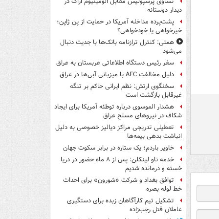
تساوی پرسپولیس مقابل الومینیوم اراک در
دیدار دوستانه
پشت‌پرده مداخله آمریکا در حمایت از یِن ژاپن؛
خیرخواهی یا خودخواهی؟
همتی: کنترل ترازنامه بانک‌ها با جدیت دنبال
می‌شود
سفر رئیس دستگاه اطلاعاتی عربستان به عراق
دلیل مخالفت AFC با میزبانی آبی‌ها در عراق
سخنگوی ارتش: نظم ایرانی حاکم بر تنگه
غیرقابل بازگشت است
هشدار الموسوی درباره توطئه آمریکا برای ایجاد
شکاف در نیروهای مسلح عراق
تعطیلی تدریجی مراکز دیالیز خصوصی به دلیل
انباشت بدهی بیمه‌ها
خاویر باردم؛ یک ستاره در برابر سکوت جهان
خدمه ناو لینکلن: پس از ۸ ماه حضور در دریا
خسته و درمانده‌ شدیم
توافق بغداد و شرکت «شورون» برای احداث
خط لوله بصره
تشکیل تیم کارآگاهان زبده برای دستگیری
عاملان قتل رجب‌زاده