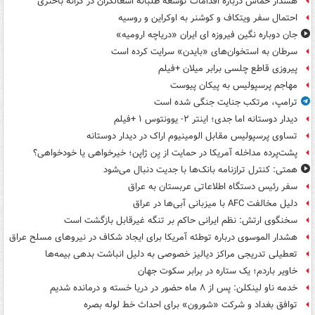
هشدار حماس درباره اقدامات توسعه طلبانه اشغالگران در کرانه باختری
احتمال سفر ویتکاف و کوشنر به اوکراین و روسیه
جان دوباره نگین فیروزه ای ایران «دریاچه ارومیه»
سرطان به استخوان‌های «بایدن» سرایت کرده است
پیروزی قاطع چلسی برابر میلان +فیلم
مهاجم پرسپولیس به پیکان پیوست
ترامپ، مرتکب جنایت جنگی شده است
دیدار دوستانه اما جدی؛ اینتر ۲- یوونتوس ۱ +فیلم
تساوی پرسپولیس مقابل الومینیوم اراک در دیدار دوستانه
پشت‌پرده مداخله آمریکا در حمایت از یِن ژاپن؛ خیرخواهی یا خودخواهی؟
همتی: کنترل ترازنامه بانک‌ها با جدیت دنبال می‌شود
سفر رئیس دستگاه اطلاعاتی عربستان به عراق
دلیل مخالفت AFC با میزبانی آبی‌ها در عراق
سخنگوی ارتش: نظم ایرانی حاکم بر تنگه غیرقابل بازگشت است
هشدار الموسوی درباره توطئه آمریکا برای ایجاد شکاف در نیروهای مسلح عراق
تعطیلی تدریجی مراکز دیالیز خصوصی به دلیل انباشت بدهی بیمه‌ها
خاویر باردم؛ یک ستاره در برابر سکوت جهان
خدمه ناو لینکلن: پس از ۸ ماه حضور در دریا خسته و درمانده‌ شدیم
توافق بغداد و شرکت «شورون» برای احداث خط لوله بصره