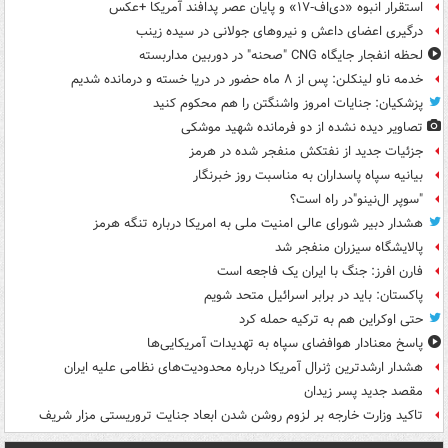
استقرار انبوه «دی‌اف‑۱۷» و پایان عصر پدافند آمریکا +عکس
درگیری اعضای داعش و نیروهای جولانی در سیده زینب
لحظه انفجار جایگاه CNG "صحنه" در دوربین مداربسته
خدمه ناو لینکلن: پس از ۸ ماه حضور در دریا خسته و درمانده‌ شدیم
پزشکیان: جنایات امروز واشنگتن را هم محکوم کنید
تصاویر دیده‌ نشده از دو فرمانده شهید موشکی
جزئیات جدید از نفتکش منفجر شده در هرمز
بیانیه سپاه پاسداران به مناسبت روز خبرنگار
"سوپر ال‌نینو"در راه است؟
هشدار دبیر شورای عالی امنیت ملی به امریکا درباره تنگه هرمز
پالایشگاه سیزران منفجر شد
فارن افرز: جنگ با ایران یک فاجعه است
پاکستان: باید در برابر اسرائیل متحد شویم
حتی اوکراین هم به ترکیه حمله کرد
پاسخ معنادار هوافضای سپاه به تهدیدات آمریکایی‌ها
هشدار ارشدترین ژنرال آمریکا درباره محدودیت‌های نظامی علیه ایران
مقصد جدید پسر زیدان
تاکید وزارت خارجه بر لزوم روشن شدن ابعاد جنایت تروریستی مزار شریف