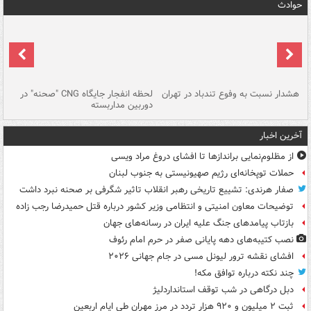
حوادث
ای
هشدار نسبت به وفوع تندباد در تهران
لحظه انفجار جایگاه CNG "صحنه" در
دس
دوربین مداربسته
ات
آخرین اخبار
از مظلوم‌نمایی براندازها تا افشای دروغ مراد ویسی
حملات توپخانه‌ای رژیم صهیونیستی به جنوب لبنان
صفار هرندی: تشییع تاریخی رهبر انقلاب تاثیر شگرفی بر صحنه نبرد داشت
توضیحات معاون امنیتی و انتظامی وزیر کشور درباره قتل حمیدرضا رجب زاده
بازتاب پیامدهای جنگ علیه ایران در رسانه‌های جهان
نصب کتیبه‌های دهه پایانی صفر در حرم امام رئوف
افشای نقشه ترور لیونل مسی در جام جهانی ۲۰۲۶
چند نکته درباره توافق مکه!
دبل درگاهی در شب توقف استانداردلیژ
ثبت ۲ میلیون و ۹۲۰ هزار تردد در مرز مهران طی ایام اربعین