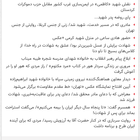
نقش شهید «کاظمی» در ایمن‌سازی غرب کشور مقابل حزب دموکرات
کردستان
پای روضه پدر شهید...
مادری که در مسیر خدمت، شهید شد/ زنی از جنس کربلا، روایتی از جنس
تهران
حضور هادی ساعی در منزل شهید کرمی +عکس
شهادت برایش از عسل شیرین‌تر بود/ عشق به شهادت در راه خدا؛ از
کلاس‌های بسیج تا ناو دنا
ابلاغ پیام رهبر انقلاب به خانواده شهدای مدرسه شجره طیبه میناب
مروری بر زندگی سردار هور در کتاب «مرد مکتوم» / راز مردی که هور او را در
آغوش گرفت
دیدار معاون هماهنگ‌کننده نیروی زمینی سپاه با خانواده شهید ابراهیم‌زاده
آیین افتتاح نمایشگاه عکس «تهران؛ خط مقدم مقاومت» برگزار می‌شود
معراجی که با دعای مادر محقق شد/ دعای پدر برای عاقبت‌به‌خیری، شهادت
فرزند شد
همسرم گفت: «تا پنجاه سال دیگر ایران را بیمه می‌کنیم»/ می‌گفت استراحت
بماند برای پس از شهادت!
روایت سربازی که در کنار حضرت آقا به آرزویش رسید/ مردی که برای آینده
ایران طرح و برنامه داشت