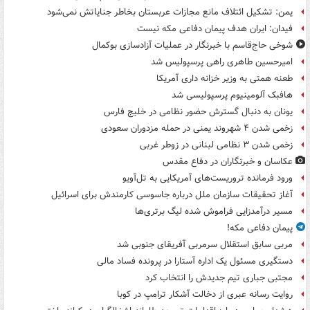
یمن: تشکیل ائتلاف مانع مجازات عربستان بخاطر جنایاتش نمی‌شود
فیدان: ایران هدف پیمان دفاعی مکه نیست
شوخی حاج‌قاسم با خبرنگار در عملیات آزادسازی بوکمال
امیرحسین طاهری راهی پرسپولیس شد
طعنه همتی به وزیر خزانه داری آمریکا
هافبک آلومینیوم پرسپولیسی شد
یونان به دنبال گسترش حضور نظامی در خلیج فارس
زخمی شدن ۴ شهروند یمنی در حمله مزدوران سعودی
زخمی شدن ۳ نظامی لبنانی در زوطر غربی
عکاسان و خبرنگاران در دفاع مقدس
ورود فرمانده تروریست‌های آمریکایی به تل‌آویو
آغاز تحقیقات سازمان ملل درباره جاسوسی کارمندش برای اسرائیل
مسیر درآمدزایی فراموش شده لیگ برتری‌ها
پیمان دفاعی مکه!
مربی سابق استقلال سرمربی آفریقای جنوبی شد
دستگیری مسئول یک اداره آستارا در پرونده فساد مالی
مجتبی جباری تیم جدیدش را انتخاب کرد
روایت رسانه عبری از دخالت آشکار ترامپ در کوبا