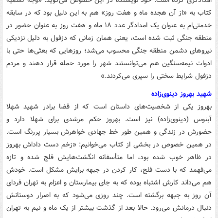
امدادگری کرده است. خود نویسنده در این خصوص می‌گوید: «وجه تسمیه
کتاب به «از آن هجده ماه و هفت روز» هم به این دلیل بود که در سابقه
خدمتی‌ام به عنوان یک امدادگر عدد ۱۸ ماه و هفت روز به عنوان حضور در
منطقه جنگی ثبت شده است، یعنی همان زمانی که دزفول به دلیل نزدیکی
نیروهای دشمن منطقه جنگی محسوب می‌شد؛ روزهایی که بعثی‌ها حتی با
ادوات نیمه‌سنگین هم می‌توانستند شهر را مورد حمله قرار دهند و مردم
دزفول شرایط سختی را سپری می‌کردند.»
شهید بهروز دینوی‌زاده
بهروز یکی از شخصیت‌های داستان است که از قضا برادر شهید شهلا
آبنوس (دینوی‌زاده) نیز است. بهروز حکم مرشدی برای شهلا دارد و
حضورش در زندگی و همین طور خط جهادی خواهرش بسیار پررنگ است.
در همین خصوص در بخشی از کتاب می‌خوانیم: «زخم دست داداش بهروز
در ظاهر خوب شده بود، اما متأسفانه انگشت‌هایش فلج شده و تازه
می‌فهمد که با دست فلج، کار کردن در جبهه برایش مشکل است. خودش
هم می‌داند کارش اشتباه بوده که به جای بیمارستان و اعزام به تهران فردای
آن روز به جبهه برگشته است. چند روزی می‌شود که به اصرار دوستانش
دنبال درمانش می‌رود. حالا بعد از گذشت بیشتر از یک ماه و نیم به تهران