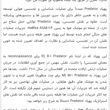
پهپاد Predator عمدتاً برای عملیات شناسایی و تجسسی هوایی توسعه
یافت و به همین خاطر دارای یک سری دوربین ها و سنسورهای پیشرفته
است. علاوه بر نقش تجسسی، پهپاد Predator توانایی حمل سلاح نیز
دارد، از جمله دو موشک هوا به زمین Hellfire AGM-۱۱۴. جزییات عملیات
های جنگی انجام شده توسط این پهپاد هنوز طبقه بندی شده هستند اما
نقش آن در تجسس، شناسایی و نظارت بر اهداف تعیین شده به خوبی
مستند شده است.
این پهپاد که در ابتدا نام R-۱ Predator (R برای reconnaissance به
معنای تجسسی) را داشت، نقش مهمی در جمع آوری اطلاعات در جریان
عملیات ارتش ایالات متحده در افغانستان در سال ۲۰۰۱ داشت. بعدها نام
این پهپاد به M-۱ Predator (M برای چند منظوره) تغییر کرده و با تجهیز
شدن به موشک های دقیق هلفایر، در عملیات های تهاجمی نیز به کار
گرفته شد که جزییات آن ها هنوز در دسترس عموم قرار نگرفته است. اگر
چه اکثر جزییات این عملیات ها طبقه بندی شده باقی مانده اما نقش های
استراتژیک پهپاد Predator احتمالاً به شرح زیر خواهد بود:
پشتیبانی نزدیک هوایی:
حفاظت و پشتیبانی از نیروهای خودی با حمله به