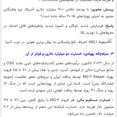
پرسش محوری:
با بودجه دفاعی ۹۰۰ میلیارد دلاری آمریکا، چرا واشنگتن
مجبور به احیای پهپادهای ۱۵-۲۰ ساله شده است؟
پاسخ:
فرسایش شدید ناوگان و کمبود شدید پلتفرم‌های قابل اعتماد در
محیط‌های با تهدید بالا.
۳. سیاه‌چاله پهپادی؛ خسارت دو میلیارد دلاری و فراتر از آن
از سال ۲۰۲۳ تاکنون، برآوردهای معتبر (اندیشکده‌های غربی مانند CSIS و
منابع میدانی) حاکی از انهدام، آسیب جدی یا هک بیش از ۷۰ تا ۸۵ فروند
پهپاد MQ-۹ Reaper توسط پدافند ایران و نیروهای محور مقاومت (به‌ویژه
انصارالله یمن) است. البته این جدای از پهپادهایی است که در جنگ ۱۲
روزه و جنگ ۴۰ روزه توسط پدافند هوایی اران منهدم شده است.
- خسارت مستقیم مالی:
هر فروند MQ-۹ با پکیج کامل، بین ۳۰ تا ۳۸
میلیون دلار هزینه دارد. خسارت انباشته این حجم از پرنده‌ها بیش از ۲.۲
میلیارد دلار تخمین زده می‌شود.