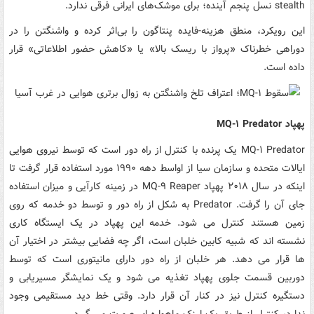
stealth نسل پنجم آینده؛ برای موشک‌های ایرانی فرقی ندارد.
این رویکرد، منطق هزینه-فایده پنتاگون را بی‌اثر کرده و واشنگتن را در
دوراهی خطرناک «پرواز با ریسک بالا» یا «کاهش حضور اطلاعاتی» قرار
داده است.
پهپاد MQ-۱ Predator
MQ-۱ Predator یک پرنده با کنترل از راه دور است که توسط نیروی هوایی
ایالات متحده و سازمان سیا از اواسط دهه ۱۹۹۰ مورد استفاده قرار گرفت تا
اینکه در سال ۲۰۱۸ پهپاد MQ-۹ Reaper در زمینه کارآیی و میزان استفاده
جای آن را گرفت. Predator به شکل از راه دور و توسط دو خدمه که روی
زمین هستند کنترل می شود. خدمه این پهپاد در یک ایستگاه کاری
نشسته اند که شبیه کابین خلبان است، اگر چه فضایی بیشتر در اختیار آن
ها قرار می دهد. هر خلبان از راه دور دارای مانیتوری است که توسط
دوربین قسمت جلوی پهپاد تغذیه می شود و یک نمایشگر مسیریابی و
دستگیره کنترل نیز در کنار آن قرار دارد. وقتی خط دید مستقیمی وجود
ندارد، کنترل از طریق یک لینک ماهواره ای صورت می گیرد.