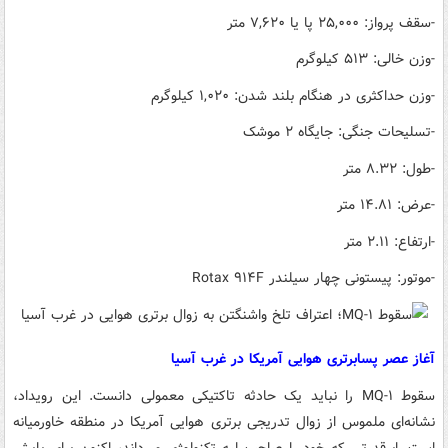
-سقف پرواز: ۲۵,۰۰۰ پا یا ۷,۶۲۰ متر
-وزن خالی: ۵۱۳ کیلوگرم
-وزن حداکثری در هنگام بلند شدن: ۱,۰۲۰ کیلوگرم
-تسلیحات جنگی: جایگاه ۲ موشک
-طول: ۸.۳۲ متر
-عرض: ۱۴.۸۱ متر
-ارتفاع: ۲.۱۱ متر
-موتور: پیستونی چهار سیلندر Rotax ۹۱۴F
آغاز عصر پسابرتری هوایی آمریکا در غرب آسیا
سقوط MQ-۱ را نباید یک حادثه تاکتیکی معمولی دانست. این رویداد،
نشانه‌ای ملموس از زوال تدریجی برتری هوایی آمریکا در منطقه خاورمیانه
است. ابرقدرتی که خود را صاحب لبه تکنولوژی می‌داند، اکنون برای پایش