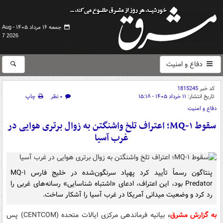
جمعه ۱۶ مرداد ۱۴۰۵ -
Aug
7 2026
دفاع و امنیت
کد خبر
1815245
تاریخ انتشار:
۱۱ خرداد ۱۴۰۵ - ۱۵:۱۸
۰ نظر
چاپ
دفاع و امنیت
سقوط MQ-۱؛ اعتراف تلخ واشنگتن به زوال برتری هوایی در
غرب آسیا
پنتاگون رسماً تأیید کرد پهپاد سرنگون‌شده در خلیج فارس MQ-۱
Predator بود، این اعتراف، ادعای «اشتباه شناسایی» رسانه‌های غربی را
رد کرد و وضعیت میدانی آمریکا در غرب آسیا را آشکار ساخت.
به گزارش مشرق
،
بیانیه فرماندهی مرکزی ایالات متحده (CENTCOM) پس