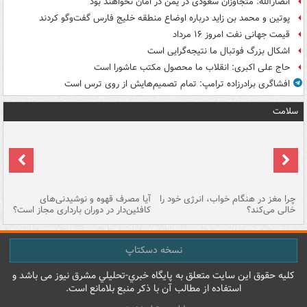
انصارالله: متجاوزان سعودی در یمن در امان نخواهند بود
پوتین و محمد بن زاید درباره اوضاع منطقه خلیج فارس گفت‌وگو کردند
قیمت جهانی نفت امروز ۱۶ مرداد
اشکال بزرگ فوتبال ما نتیجه‌گرایی است
حاج علی اکبری: انقلاب ما محصول مکتب عاشورا است
افشاگری برادرزاده ترامپ: تمام تصمیم‌هایش از روی ترس است
سلامت
ت
چرا مغز در هنگام خواب، انرژی خود را
آیا مصرف قهوه و نوشیدنی‌های
چر
خالی می‌کند؟
کافئین‌دار در دوران بارداری مجاز است؟
می
نسخه دسکتاپ
کليه حقوق اين سايت متعلق به پایگاه خبري-تحليلي مشرق نيوز می باشد و
استفاده از مطالب آن با ذکر منبع بلامانع است.