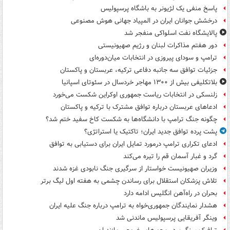
پاسخ منفی یک لژیونر به باشگاه پرسپولیس
درخشش جوانان ایران در المپیاد جهانی هوش مصنوعی
پالایشگاه نفت اسلواکی منفجر شد
دور هفتم مذاکرات لبنان و رژیم صهیونیستی
ترامپ و سودای پیروزی در انتخابات میان‌دوره‌ای
جزئیات توافق سه جانبه دفاعی ترکیه، عربستان و پاکستان
بلاتکلیفی بیش از ۱۳۰۰ مهاجر خردسال در سئوتای اسپانیا
زلنسکی در انتخابات ریاست جمهوری اوکراین شکست می‌خورد
ادعاهای عربستان درباره توافق مشترک با ترکیه و پاکستان
چگونه جنگ ترامپ با دانشگاه‌ها به شکست کاخ سفید ختم شد؟
پشت پرده توافق جدید ایران؛ تاکتیک یا استراتژی؟
ادعای تکراری ترامپ درمورد تمایل ایران برای دستیابی به توافق
گرد و غبار آسمان قم را تیره می‌کند
وزیران صهیونیست خواستار از سرگیری جنگ نابودی غزه شدند
تلاش پزشکان استقلال برای رساندن چشمی به هفته اول لیگ برتر
بحران در راه‌آهن انگلیس ادامه دارد
هشدار نمایندگان جمهوری‌خواه به ترامپ درباره جنگ علیه ایران
وینگر آفریقایی پرسپولیس ماندنی شد