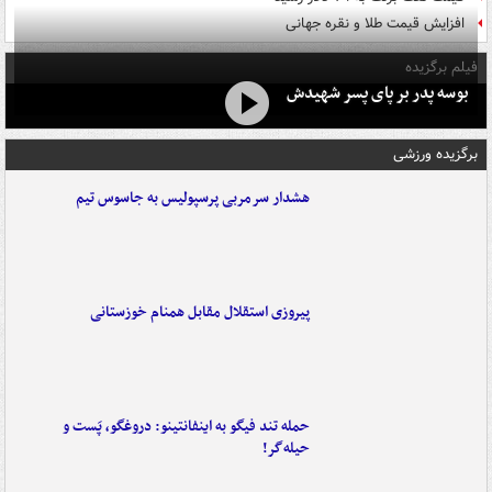
افزایش قیمت طلا و نقره جهانی
فیلم برگزیده
بوسه‌ پدر بر پای پسر شهیدش
برگزیده ورزشی
هشدار سرمربی پرسپولیس به جاسوس تیم
پیروزی استقلال مقابل همنام خوزستانی
حمله تند فیگو به اینفانتینو: دروغگو، پَست‌ و
حیله‌گر!