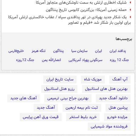
شلیک اخطاری ارتش به سمت ناوشکن‌های متجاوز آمریکا
حمله زمینی آمریکا؛ بزرگترین کابوس تاریخ پنتاگون
یک شکار جدید پهپادی در تور پدافندی سپاه / عقاب خاکستری ارتش آمریکا
برای اولین بار شکار شد +فیلم و تصاویر
برچسب‌ها
پدافند ایران
ایران
سازمان سیا
پنتاگون
تنگه هرمز
خلیج‌فارس
جنگ 12 روزه
سرنگونی پهپاد آمریکایی
انصارالله یمن
جنگ 12روزه
آپ آهنگ
موزیک شاه
سایت تاریخ ایران
بهترین هتل های استانبول
رزرو هتل استانبول
دانلود آهنگ جدید
بهترین جراح بینی ترمیمی
آهنگ های جدید
پرشین هتل
ثبت نام بیمه اربعین
آهنگ جدید
مزایده خودرو
خرید بلیط استخر
قیمت ورق آهن پرایس
فروشنده مواد شیمیایی