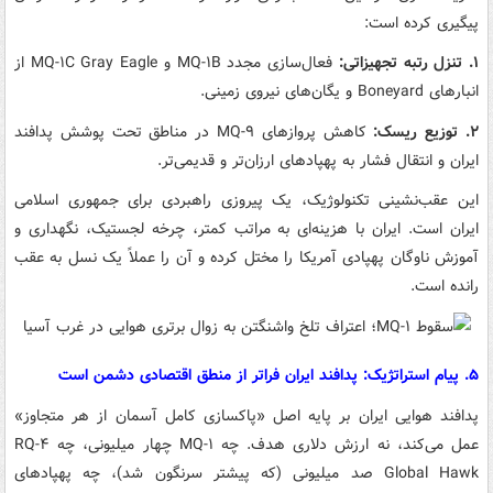
پیگیری کرده است:
۱. تنزل رتبه تجهیزاتی:
فعال‌سازی مجدد MQ-۱B و MQ-۱C Gray Eagle از
انبارهای Boneyard و یگان‌های نیروی زمینی.
۲. توزیع ریسک:
کاهش پروازهای MQ-۹ در مناطق تحت پوشش پدافند
ایران و انتقال فشار به پهپادهای ارزان‌تر و قدیمی‌تر.
این عقب‌نشینی تکنولوژیک، یک پیروزی راهبردی برای جمهوری اسلامی
ایران است. ایران با هزینه‌ای به مراتب کمتر، چرخه لجستیک، نگهداری و
آموزش ناوگان پهپادی آمریکا را مختل کرده و آن را عملاً یک نسل به عقب
رانده است.
۵. پیام استراتژیک: پدافند ایران فراتر از منطق اقتصادی دشمن است
پدافند هوایی ایران بر پایه اصل «پاکسازی کامل آسمان از هر متجاوز»
عمل می‌کند، نه ارزش دلاری هدف. چه MQ-۱ چهار میلیونی، چه RQ-۴
Global Hawk صد میلیونی (که پیشتر سرنگون شد)، چه پهپادهای