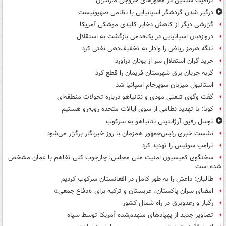
ترافیک سنگین در محورهای خروجی مازندران
درگیر شدن گردشگر اسپانیایی با نظامی صهیونیست
گزارشی دیگر از کاهش ذخایر کلیدی موشکی آمریکا
دروازه‌بان اسپانیایی در یک‌قدمی بازگشت به استقلال
تنگه هرمز ریاض را وادار به تخفیف‌دهی نفتی کرد
خرید گران استقلال سر از یونان درآورد
گربه جریان برق شهرستان فریمان را قطع کرد
استانبول میزبان سوپرجام اسپانیا شد
گفت وگوی تلفنی مودی و نتانیاهو درباره تحولات منطقه‌ای
کوبا: با تهدید نظامی از سوی ایالات متحده روبه‌رو هستیم
توسل رفیق آرژانتینی نتانیاهو به سرکوب
نشست خبری رئیس‌جمهور همزمان با روز خبرنگار برگزار می‌شود
ترامپ سوئیس را تهدید کرد
سخنگوی کمیسیون امنیت ملی مجلس: چارچوب کلی تفاهم با عمان مشخص
شده است
طالبان: داعش را به طور کامل در افغانستان سرکوب کردیم
امضای سران پاکستان، عربستان و ترکیه برای «دفاع جمعی»
رگبار و رعدوبرق در راه شمال کشور
تصاویر جدید از پهپادهای منهدم‌شده آمریکا توسط سپاه