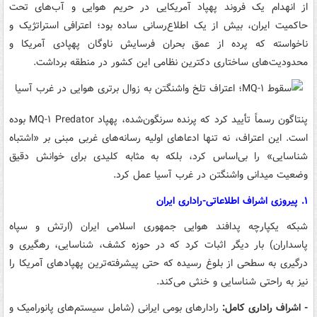
از انهدام یک فروند پهپاد آمریکایی در حریم هوایی و آب‌های تحت
حاکمیت ایران، بیش از یک اطلاع‌رسانی ساده بود؛ اعترافی استراتژیک و
ناخواسته که پرده از عمق بحران فرسایش ناوگان پهپادی آمریکا و
محدودیت‌های ساختاری دکترین نظامی این کشور در منطقه برداشت.
پنتاگون رسماً تأیید کرد که پرنده سرنگون‌شده، پهپاد MQ-۱ Predator بوده
است. این اعتراف، نه تنها ادعاهای اولیه رسانه‌های غربی مبنی بر «اشتباه
شناسایی» را بی‌اساس کرد، بلکه به مثابه کلیدی برای خوانش دقیق
وضعیت میدانی واشنگتن در غرب آسیا عمل کرد.
۱. پیروزی اشراف اطلاعاتی-راداری ایران
شبکه یکپارچه پدافند هوایی جمهوری اسلامی ایران (ارتش و سپاه
پاسداران) بار دیگر اثبات کرد که در حوزه کشف، شناسایی، رهگیری و
درگیری به سطحی از بلوغ رسیده که حتی پیشرفته‌ترین پهپادهای آمریکا را
نیز به راحتی شناسایی و خنثی می‌کند.
- اشراف راداری کامل:
رادارهای بومی ایرانی (شامل سیستم‌های پانورامیک و