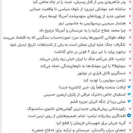
پدر شاهرودی پس از قتل پسرش، جسد را در چاه مخفی کرد
سامانه ضد موشکی لیزری؛ از بلوف سیاسی تا واقعیت میدانی
تصاویر جدید از پهپادهای منهدم‌شده آمریکا توسط سپاه
هشدار سرمربی پرسپولیس به جاسوس تیم
چرا محمد صلاح ترکیه را به عربستان و آمریکا ترجیح داد
توقف طولانی کامیون‌ها پشت مرز؛ صورت‌حساب سنگینی که به اقتصاد می‌رسد
تلگراف: جنگ علیه ایران ممکن است به یکی از اشتباهات تاریخ تبدیل شود
برخورد پراید با تیر برق ۲ فوتی بر جای گذاشت
ترامپ: فکر می‌کنم جنگ با ایران خیلی زود پایان می‌یابد
سوخو۳۵ با این موشک‌ها به ناوهای‌جنگی حمله می‌کند
دستگیری قاتل فراری در نوشهر
ترامپ سوئیس را تهدید کرد
ایالات متحده واقعاً یک «ببر کاغذی» است!
استقبال خاص دخترک عراقی از زائران اربعین حسینی
نمایی زیبا از تنگه کریان جزیره قشم
رکوردشکنی پیش‌فروش جدیدترین گوشی‌های تاشوی سامسونگ
افشاگری برادرزاده ترامپ: تمام تصمیم‌هایش از روی ترس است
گربه جریان برق شهرستان فریمان را قطع کرد
امضای سران پاکستان، عربستان و ترکیه برای «دفاع جمعی»