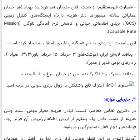
- خسارت غیرمستقیم:
از دست رفتن خلبانان آموزش‌دیده پهپاد (هر خلبان
عملیاتی سالانه میلیون‌ها دلار هزینه دارد)، ایستگاه‌های کنترل زمینی
(GCS)، دیتای اطلاعاتی حیاتی و کاهش نرخ آمادگی ناوگان (Mission
Capable Rate).
این وضعیت، پدیده‌ای به نام «منگنه پدافندی-نامتقارن» ایجاد کرده است:
- پدافند لایه‌ای ایران (موشک‌های ۳ خرداد، ۱۵ خرداد، باور-۳۷۳، صیاد-۴،
رادارهای بومی قدیر و غدیر).
- پدافند متحرک و غافلگیرکننده یمن در دریای سرخ و باب‌المندب.
۴. جابجایی موازنه:
در دکترین نظامی معاصر، نسبت تبادل هزینه معیار مهمی است. وقتی
هزینه از دست دادن یک پلتفرم از ارزش اطلاعاتی/رزمی آن فراتر رود،
فرماندهی دچار قفل تصمیم‌گیری می‌شود.
آمریکا اکنون در این نقطه بحرانی قرار دارد. لذا دو راهکار را همزمان