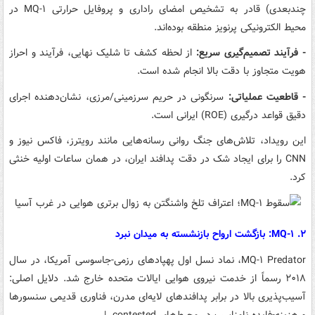
چندبعدی) قادر به تشخیص امضای راداری و پروفایل حرارتی MQ-۱ در
محیط الکترونیکی پرنویز منطقه بوده‌اند.
- فرآیند تصمیم‌گیری سریع:
از لحظه کشف تا شلیک نهایی، فرآیند و احراز
هویت متجاوز با دقت بالا انجام شده است.
- قاطعیت عملیاتی:
سرنگونی در حریم سرزمینی/مرزی، نشان‌دهنده اجرای
دقیق قواعد درگیری (ROE) ایرانی است.
این رویداد، تلاش‌های جنگ روانی رسانه‌هایی مانند رویترز، فاکس نیوز و
CNN را برای ایجاد شک در دقت پدافند ایران، در همان ساعات اولیه خنثی
کرد.
۲. MQ-۱: بازگشت ارواح بازنشسته به میدان نبرد
MQ-۱ Predator، نماد نسل اول پهپادهای رزمی-جاسوسی آمریکا، در سال
۲۰۱۸ رسماً از خدمت نیروی هوایی ایالات متحده خارج شد. دلایل اصلی:
آسیب‌پذیری بالا در برابر پدافندهای لایه‌ای مدرن، فناوری قدیمی سنسورها
و هزینه-فایده نامناسب در محیط‌های contested. |