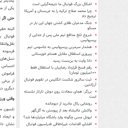
اشکال بزرگ فوتبال ما نتیجه‌گرایی است
یکی از م
چرا محمد صلاح ترکیه را به عربستان و آمریکا
ترجیح داد
حتی اگر ا
جنگ مدعیان طلای کشتی جهان این بار در
مسکو
البته حق
شروع تلخ مدافع تیم ملی پس از جدایی از
فوتبال ب
پرسپولیس
نقل‌وانتق
هشدار سرمربی پرسپولیس به جاسوس تیم
فرسوده ک
پیروزی استقلال مقابل همنام خوزستانی
نسل‌های 
دانا وایت به بن‌بست رسید
احساس می
رقم فسخ قرارداد رضاییان با استقلال فقط
۱۰۰میلیون تومان!
فراموش کر
ثبت سالروز شکست انگلیس در تقویم فوتبال
از برخی 
آرژانتین
دیگری در 
برزگر: همای سعادت روی دوش تارتار نشسته
است
وقتی ورز
رونمایی رئال مادرید از دیومانده
نلسون ما
واکنش عالیشاه بعد از پیوستن به گل‌گهر
و ایجاد 
لیونل مسی چگونه وارد باشگاه میلیاردها شد؟
نشان داد
افشای اقدامات غیراخلاقی فدراسیون فوتبال