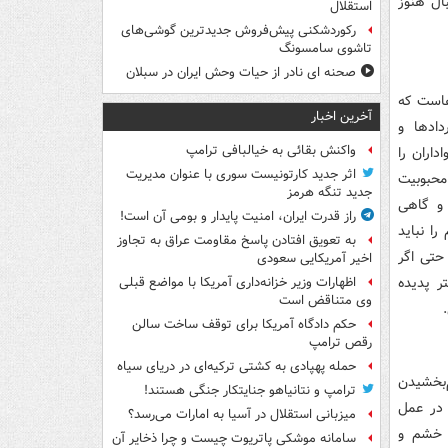
 فوتبال هنوز
استقلال
رکوردشکنی پیش‌فروش جدیدترین گوشی‌های
تاشوی سامسونگ
صحنه ای نادر از حیات وحش ایران در سبلان
هاست که
آخرین اخبار
دادها و
واکنش بقائی به خیالبافی ترامپ
داران را
اثر جدید کارتونیست سوری با عنوان مدیریت
محبوبیت
جدید تنگه هرمز
 و گاهی
راز قدرت ایران، امنیت پایدار و بومی آن است!
ا نباید
به تعویق افتادن پاسخ مقاومت عراق به تجاوز
 حتی اگر
اخیر آمریکایی سعودی
ر پدیده
اظهارات وزیر خزانه‌داری آمریکا با مواضع قبلی
وی متناقض است
حکم دادگاه آمریکا برای توقف ساخت سالن
رقص ترامپ
حمله پهپادی به کشتی ترکیه‌ای در دریای سیاه
‌بخشیدن
ترامپ و نتانیاهو جنایتکار جنگی هستند!
 در عمل
میزبانی استقلال در آسیا به امارات می‌رسد؟
ز خشم و
سامانه موشکی پاتریوت چیست و چرا ذخایر آن