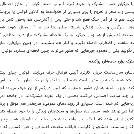
 با دیگران حسی مشترک را تجربه کنیم کمیاب شده، نگرانی از تجاوز احتمال
تی و... سفر و تفریح را برای بسیاری از خانواده‌ها به کالایی لوکس یا پرچا
نترنت هم که از آغاز جنگ قطع شد و حتی پس از آتش‌بس هم به‌طور کامل باز
ها، سرگرمی و سبک زندگی وابسته میلیون‌ها نفر به آن مختل شود؛ همه
 ساخته که بیش از هر زمان دیگری به یک «لحظه مشترک» نیاز دارد. لحظه‌ای که
چند ساعت از اضطراب فاصله بگیرند و کنار هم بنشینند. در چنین شرایطی، شا
 بگوییم یکی از معدود چیزهایی که هنوز می‌تواند چنین لحظه‌ای بسازد، فوتبال
ک برای جامعه‌ای پراکنده
اسان سال‌هاست درباره کارکرد آیینی فوتبال حرف می‌زنند. فوتبال چیزی بی
ست؛ شبیه یک آیین مدرن است که میلیون‌ها نفر را در یک زمان و یک احسا
ند. چیزی شبیه همان «شور جمعی» که امیل دورکیم از آن حرف می‌زد؛ لحظ
رای چند ساعت احساس می‌کنند بخشی از یک تجربه مشترک‌اند. در جامعه امروز
به‌هایی کم شده است. بسیاری از رویدادهای عمومی، هرچقدر هم موفق و پرشور
اماً نمی‌توانند همه سلیقه‌ها، نسل‌ها و سبک‌های زندگی را با خود همراه کنن
کثرتر از آن شده که با یک زبان واحد به هیجان بیاید. اما فوتبال هنوز چنین
دک و سالمند، دانشجو و کارمند، طبقات مختلف اجتماعی و حتی کسانی که معم