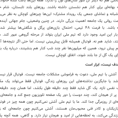
گی هم که دیگر آن شور سال‌های اول را ندارد، همه این‌ها باعث شده‌ خانواده
 بهانه‌ای برای کنار هم نشستن داشته باشند. روزهای بلند تابستان‌، شام‌ خا
بانه و تماشای جمعی یک رویداد مشترک؛ این‌ها چیزهای کوچکی به نظر می‌رس
مت روانی یک جامعه اهمیت بزرگی دارند. در چنین وضعیتی، جام جهانی آینده م
یک روزنه باشد. با فرمت ۴۸ تیمی، احتمال بازی‌های پرگل و شگفتی‌ها بیشتر 
ار این امید وجود دارد که تیم ملی ایران بتواند از مرحله گروهی عبور کند. ش
تد، شاید هم نه. فوتبال همیشه قابل پیش‌بینی نیست. اما حتی اگر نتیجه‌ها آ
م پیش نرود، همین که میلیون‌ها نفر چند شب کنار هم بنشینند، درباره یک ب
رای یک گل از جا بلند شوند، اتفاق کوچکی نیست.
دف نیست، ابزار است
آشتی با تیم ملی، دعوت به فراموشی مشکلات جامعه نیست. فوتبال قرار نی
شد یا جایگزین نداشته‌های این روزهای زندگی. فوتبال فقط می‌تواند یک مک
 نفس تازه. یک گل شاید فقط چند دقیقه طول بکشد، اما همان چند دقیقه م
را پر از هیجان کند، چند دوست را دور یک صفحه تلویزیون جمع کند و جامعه‌ای 
ه‌ای از روزمرگی جدا کند. ما با تیم ملی آشتی نمی‌کنیم چون همه چیز در فوت
زیکنان و کادر فنی محبوب‌مان هستند، آشتی می‌کنیم چون جامعه‌ای که ز
زندگی می‌کند، به لحظه‌هایی از امید و هیجان نیاز دارد. و گاهی، همه آنچه 