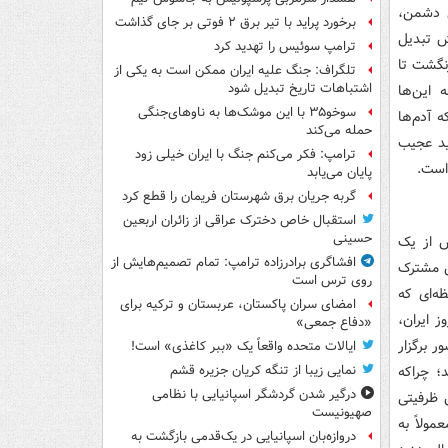
ی دشمن،
برخورد پراید با تیر برق ۲ فوتی بر جای گذاشت
لش تبدیل
ترامپ سوئیس را تهدید کرد
نگشت تا
تلگراف: جنگ علیه ایران ممکن است به یکی از
اشتباهات تاریخ تبدیل شود
 این‌ها
سوخو۳۵ با این موشک‌ها به ناوهای‌جنگی
 آدم‌ها
حمله می‌کند
ید عجیب
ترامپ: فکر می‌کنم جنگ با ایران خیلی زود
 است.
پایان می‌یابد
گربه جریان برق شهرستان فریمان را قطع کرد
استقبال خاص دخترک عراقی از زائران اربعین
حسینی
ش از یک
افشاگری برادرزاده ترامپ: تمام تصمیم‌هایش از
س مشترک
روی ترس است
ه‌ای که
امضای سران پاکستان، عربستان و ترکیه برای
 ایران،
«دفاع جمعی»
 برگزار
ایالات متحده واقعاً یک «ببر کاغذی» است!
د؛ چراکه
نمایی زیبا از تنگه کریان جزیره قشم
درگیر شدن گردشگر اسپانیایی با نظامی
 ظرفیتی
صهیونیست
ولاً به
دروازه‌بان اسپانیایی در یک‌قدمی بازگشت به