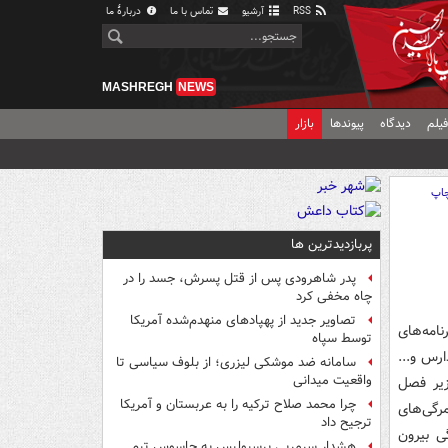
RSS
آرشیو
تماس با ما
دربارهٔ ما
MASHREGH
NEWS
یلم
دیدگاه
پیوندها
بازار
اپ
پربازدیدترین ها
پدر شاهرودی پس از قتل پسرش، جسد را در
چاه مخفی کرد
تصاویر جدید از پهپادهای منهدم‌شده آمریکا
امه‌های
توسط سپاه
رس و...
سامانه ضد موشکی لیزری؛ از بلوف سیاسی تا
واقعیت میدانی
ما را زیر فصل
چرا محمد صلاح ترکیه را به عربستان و آمریکا
مرگی‌های
ترجیح داد
ی بیرون
هشدار سرمربی پرسپولیس به جاسوس تیم