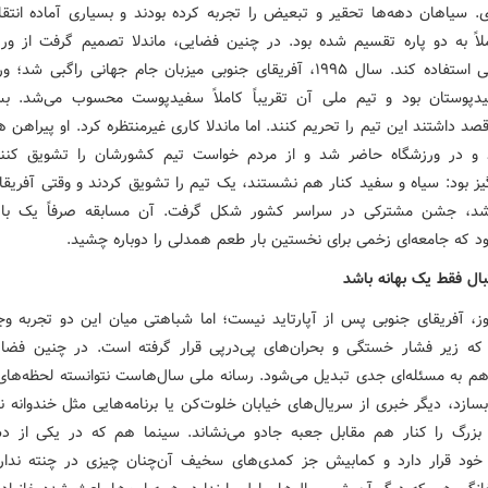
ی. سیاهان دهه‌ها تحقیر و تبعیض را تجربه کرده بودند و بسیاری آماده انتقا
اً به دو پاره تقسیم شده بود. در چنین فضایی، ماندلا تصمیم گرفت از ور
آشتی ملی استفاده کند. سال ۱۹۹۵، آفریقای جنوبی میزبان جام جهانی راگبی ش
دپوستان بود و تیم ملی آن تقریباً کاملاً سفیدپوست محسوب می‌شد. بس
د داشتند این تیم را تحریم کنند. اما ماندلا کاری غیرمنتظره کرد. او پیراهن 
 و در ورزشگاه حاضر شد و از مردم خواست تیم کشورشان را تشویق کنند
یز بود: سیاه و سفید کنار هم نشستند، یک تیم را تشویق کردند و وقتی آفریقا
شد، جشن مشترکی در سراسر کشور شکل گرفت. آن مسابقه صرفاً یک بازی
ود که جامعه‌ای زخمی برای نخستین بار طعم همدلی را دوباره چشید.
بال فقط یک بهانه باشد
روز، آفریقای جنوبی پس از آپارتاید نیست؛ اما شباهتی میان این دو تجربه وجو
 که زیر فشار خستگی و بحران‌های پی‌درپی قرار گرفته است. در چنین فضا
م به مسئله‌ای جدی تبدیل می‌شود. رسانه ملی سال‌هاست نتوانسته لحظه‌ها
سازد، دیگر خبری از سریال‌های خیابان خلوت‌کن یا برنامه‌هایی مثل خندوانه 
زرگ را کنار هم مقابل جعبه جادو می‌نشاند. سینما هم که در یکی از دش
 خود قرار دارد و کمابیش جز کمدی‌های سخیف آن‌چنان چیزی در چنته ندار