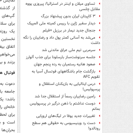
نمایش خان
تساوی میلان و اینتر در استرالیا/ پیروزی یووه
از گذشته
مقابل چلسی
گپ‌های ش
۳ کاپیتان ایران بدون پیشنهاد بزرگ
برای سلا
دیدار سفیر ژاپن با رییس کمیته ملی المپیک
جنجال جدید نیمار در برزیل +فیلم
می‌شد به آسانی کمتر پول داد و رضاییان را نگه
نخستین ب
داشت
اتفاق بیف
سرمربی تیم ملی عراق ماندنی شد
می‌خواهی
جلسه سرنوشت‌ساز بارسلونا برای جذب آلوارز
بزنند و ب
صعود هانیه رستمیان به رده پنجم جهان
بازگشت جام باشگاههای فوتسال آسیا به
فوتبال ه
تقویم AFC
دعوت به 
درس ایتالیایی‌ به بازیکنان استقلال و
پرسپولیس!
جامعه با
رامین رضاییان رسماً از استقلال جدا شد
باشد؛ یک
دوست نداشتم با ذهن درگیر در پرسپولیس
خانه‌ای 
بمانم
برای لحظ
تغییرات جدید یوفا در لیگ‌های اروپایی
است و با
دست رد وینیسیوس به حقوقی هم سطح
رونالدو!
بحران‌ها 