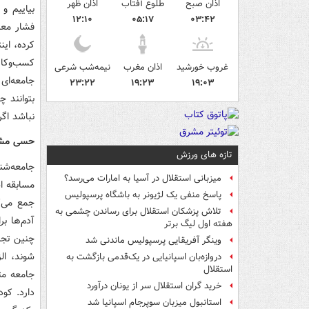
اذان صبح
طلوع آفتاب
اذان ظهر
بیاییم و
۱۲:۱۰
۰۵:۱۷
۰۳:۴۲
فشار معیش
کرده، ای
کسب‌وکار
غروب خورشید
اذان مغرب
نیمه‌شب شرعی
جامعه‌ای
۲۳:۲۲
۱۹:۲۳
۱۹:۰۳
بتوانند 
نباشد اگر
حسی مشتر
تازه های ورزش
جامعه‌شن
میزبانی استقلال در آسیا به امارات می‌رسد؟
مسابقه ا
پاسخ منفی یک لژیونر به باشگاه پرسپولیس
جمع می‌ک
تلاش پزشکان استقلال برای رساندن چشمی به
آدم‌ها ب
هفته اول لیگ برتر
چنین تجر
وینگر آفریقایی پرسپولیس ماندنی شد
شوند، الز
دروازه‌بان اسپانیایی در یک‌قدمی بازگشت به
استقلال
جامعه مت
خرید گران استقلال سر از یونان درآورد
دارد. کو
استانبول میزبان سوپرجام اسپانیا شد