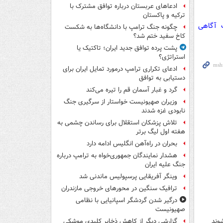
ادعاهای عربستان درباره توافق مشترک با
ترکیه و پاکستان
ت آگاهی
چگونه جنگ ترامپ با دانشگاه‌ها به شکست
کاخ سفید ختم شد؟
پشت پرده توافق جدید ایران؛ تاکتیک یا
استراتژی؟
ادعای تکراری ترامپ درمورد تمایل ایران برای
دستیابی به توافق
گرد و غبار آسمان قم را تیره می‌کند
وزیران صهیونیست خواستار از سرگیری جنگ
نابودی غزه شدند
تلاش پزشکان استقلال برای رساندن چشمی به
هفته اول لیگ برتر
بحران در راه‌آهن انگلیس ادامه دارد
هشدار نمایندگان جمهوری‌خواه به ترامپ درباره
جنگ علیه ایران
وینگر آفریقایی پرسپولیس ماندنی شد
ترافیک سنگین در محورهای خروجی مازندران
درگیر شدن گردشگر اسپانیایی با نظامی
صهیونیست
شوند
گزارشی دیگر از کاهش ذخایر کلیدی موشکی