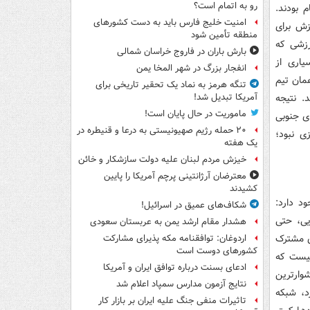
رو به اتمام است؟
م بودند.
امنیت خلیج فارس باید به دست کشورهای
زش برای
منطقه تأمین شود
د؛ ورزشی که
بارش باران در فاروج خراسان شمالی
یاری از
انفجار بزرگ در شهر المخا یمن
همان تیم
تنگه هرمز به نماد یک تحقیر تاریخی برای
. نتیجه
آمریکا تبدیل شد!
ماموریت در حال پایان است!
ی جنوبی
۲۰ حمله رژیم صهیونیستی به درعا و قنیطره در
 نبود؛
یک هفته
خیزش مردم لبنان علیه دولت سازشکار و خائن
معترضان آرژانتینی پرچم آمریکا را پایین
کشیدند
د دارد:
شکاف‌های عمیق در اسرائیل!
یی، حتی
هشدار مقام ارشد یمن به عربستان سعودی
ی مشترک
اردوغان: توافقنامه مکه پذیرای مشارکت
کشورهای دوست است
نیست که
ادعای بسنت درباره توافق ایران و آمریکا
وارترین
نتایج آزمون مدارس سمپاد اعلام شد
د، شبکه
تاثیرات منفی جنگ علیه ایران بر بازار کار