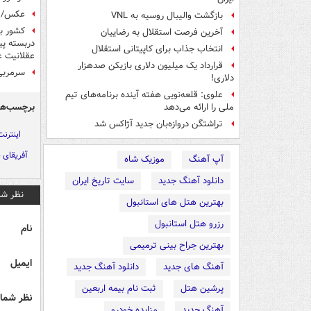
عکس/ ت
بازگشت والیبال روسیه به VNL
کشور با
آخرین فرصت استقلال به رضاییان
دربسته پی
انتخاب جذاب برای کاپیتانی استقلال
عقلانیت 
قرارداد یک میلیون دلاری بازیکن صدهزار
سرمربی
دلاری!
علوی: قلعه‌نویی هفته آینده برنامه‌های تیم
برچسب‌ها
ملی را ارائه می‌دهد
تراِشتگن دروازه‌بان جدید آژاکس شد
اینترنت
آفریقای 
آپ آهنگ
موزیک شاه
دانلود آهنگ جدید
سایت تاریخ ایران
نظر شم
بهترین هتل های استانبول
رزرو هتل استانبول
نام
بهترین جراح بینی ترمیمی
ایمیل
آهنگ های جدید
دانلود آهنگ جدید
پرشین هتل
ثبت نام بیمه اربعین
نظر شما 
آهنگ جدید
مزایده خودرو