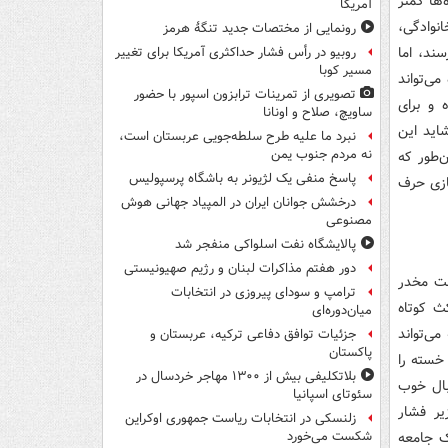
‌ها کمتر
آمریکا
نوادگی،
رونمایی از مختصات جدید تنگۀ هرمز
ند، اما
روبیو در رأس فشار حداکثری آمریکا برای تغییر
مسیر کوبا
ی‌تواند
تصویری از تمرینات ترابزون اسپور با حضور
شده و برای
ساویچ، صلاح و اونانا
اید این
نبرد ما علیه طرح سلطه‌جویی عربستان است،
نه مردم جنوب یمن
ن‌طور که
پاسخ منفی یک لژیونر به باشگاه پرسپولیس
ازی حرف
درخشش جوانان ایران در المپیاد جهانی هوش
مصنوعی
پالایشگاه نفت اسلواکی منفجر شد
دور هفتم مذاکرات لبنان و رژیم صهیونیستی
ست مخدر
ترامپ و سودای پیروزی در انتخابات
ث کوتاه
میان‌دوره‌ای
ی‌تواند
جزئیات توافق دفاعی ترکیه، عربستان و
پاکستان
خسته را
بلاتکلیفی بیش از ۱۳۰۰ مهاجر خردسال در
بال خوب
سئوتای اسپانیا
یر فشار
زلنسکی در انتخابات ریاست جمهوری اوکراین
یک جامعه
شکست می‌خورد