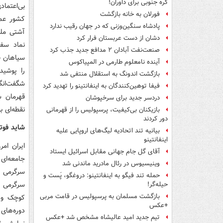
کره جنوبی برای داوران!
بی‌اعتماد
فورلان به خانه بازگشت
کشور عمل
پادشاه سنگین‌وزنی که در جهان رقیب ندارد
دشان از دست عربستان فرار کرد
نماد سفی
صنعت‌نفت آبادان ۲ مدافع جدید جذب کرد
سیاهان قص
آینده نامعلوم طارمی در المپیاکوس
را پوشید
بازگشت اندونگ به استقلال منتفی شد
شگفت‌انگ
فیفا توهین‌کنندگان به اینفانتینو را تهدید کرد
قهرمان 
دردسر جدید برای سرخپوشان
نقطه‌ای ب
بازیکنان بی‌کیفیت، پرسپولیس را از قهرمانی
دور کردند
شاید فوت
بیانیه تند اتحادیه لیگ‌های اروپایی علیه
اینفانتینو
ایران ام
آقای گل جام جهانی مقابل اسرائیل ایستاد
جامعه‌ای
وینیسیوس در رئال مادرید ماندنی شد
سرگرمی ه
حمله تند فیگو به اینفانتینو: دروغگو، پَست‌ و
سرگرمی ب
حیله‌گر!
بازگشت مسلمان به پرسپولیس در قامت مربی
کوچک و ب
+عکس
دوره‌های
تیم جدید امید عالیشاه مشخص شد +عکس