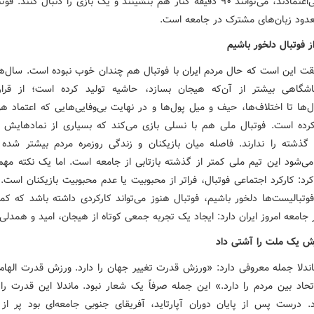
یکدیگر بی‌اعتمادند، می‌توانند ۹۰ دقیقه کنار هم بنشینند و یک بازی را دنبال کنند.
عدود زبان‌های مشترک در جامعه است.
ز فوتبال دلخور باشیم
یقت این است که حال مردم ایران با فوتبال هم چندان خوب نبوده است. سال‌
اشگاهی بیشتر از آن‌که هیجان بسازد، حاشیه تولید کرده است؛ از قرار
ال‌ها تا اختلاف‌ها، حیف و میل پول‌ها و در نهایت بی‌وفایی‌هایی که اعتماد هوا
رده است. فوتبال ملی هم با نسلی بازی می‌کند که بسیاری از نمادهایش 
گذشته را ندارند. فاصله میان بازیکنان و زندگی روزمره مردم بیشتر شده
‌شود این تیم ملی کمتر از گذشته بازتابی از جامعه است. اما یک نکته مهم ر
د: کارکرد اجتماعی فوتبال، فراتر از محبوبیت یا عدم محبوبیت بازیکنان است.
فوتبالیست‌ها دلخور باشیم، فوتبال هنوز می‌تواند کارکردی داشته باشد که کمت
جامعه امروز ایران دارد: ایجاد یک تجربه جمعی کوتاه از هیجان، امید و همدلی.
ش یک ملت را آشتی داد
ندلا جمله معروفی دارد: «ورزش قدرت تغییر جهان را دارد. ورزش قدرت الهام
اتحاد بین مردم را دارد.» این جمله صرفاً یک شعار نبود. ماندلا این قدرت را
. درست پس از پایان دوران آپارتاید، آفریقای جنوبی جامعه‌ای بود پر ا