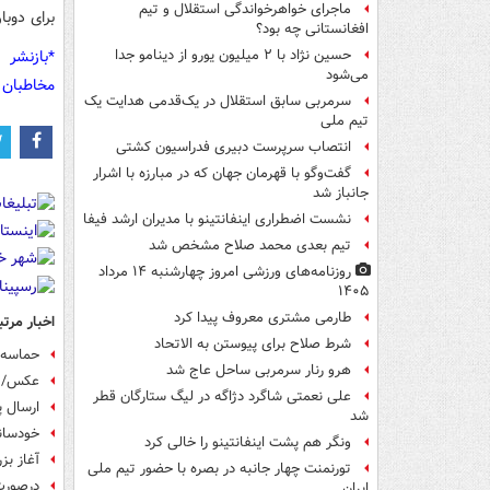
ماجرای خواهرخواندگی استقلال و تیم
برای دوب
افغانستانی چه بود؟
*بازنشر 
حسین نژاد با ۲ میلیون یورو از دینامو جدا
می‌شود
مخاطبان 
سرمربی سابق استقلال در یک‌قدمی هدایت یک
تیم ملی
انتصاب سرپرست دبیری فدراسیون کشتی
گفت‌وگو با قهرمان جهان که در مبارزه با اشرار
جانباز شد
نشست اضطراری اینفانتینو با مدیران ارشد فیفا
تیم بعدی محمد صلاح مشخص شد
روزنامه‌های ورزشی امروز چهارشنبه ۱۴ مرداد
۱۴۰۵
طارمی مشتری معروف پیدا کرد
اخبار مرتب
شرط صلاح برای پیوستن به الاتحاد
حماسه م
هرو رنار سرمربی ساحل عاج شد
عکس/ ن
علی نعمتی شاگرد دژاگه در لیگ ستارگان قطر
ارسال پیا
شد
خودسان
ونگر هم پشت اینفانتینو را خالی کرد
آغاز بز
تورنمنت چهار جانبه در بصره با حضور تیم ملی
درصورت 
ایران