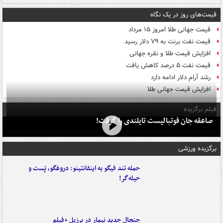
قیمت‌های روز در یک نگاه
قیمت جهانی طلا امروز ۱۵ مرداد
قیمت نفت برنت به ۷۹ دلار رسید
افزایش قیمت طلا و نقره جهانی
قیمت نفت ۵ درصد کاهش یافت
رشد آرام دلار ادامه دارد
افزایش قیمت جهانی طلا
فیلم برگزیده
صاعقه جان فوتبالیست تایلندی را گرفت!
برگزیده ورزشی
حمله تند فیگو به اینفانتینو: دروغگو، پَست‌ و
حیله‌گر!
جنجال جدید نیمار در برزیل +فیلم