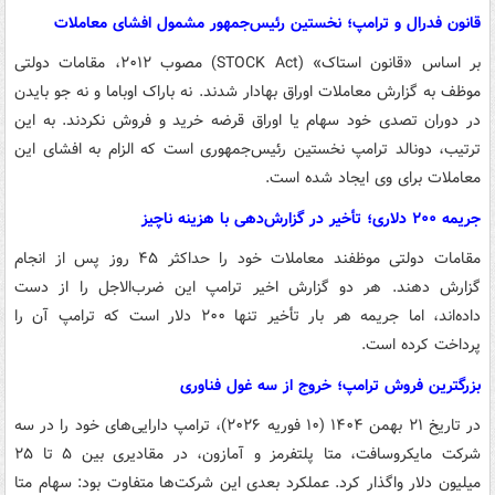
قانون فدرال و ترامپ؛ نخستین رئیس‌جمهور مشمول افشای معاملات
بر اساس «قانون استاک» (STOCK Act) مصوب ۲۰۱۲، مقامات دولتی
موظف به گزارش معاملات اوراق بهادار شدند. نه باراک اوباما و نه جو بایدن
در دوران تصدی خود سهام یا اوراق قرضه خرید و فروش نکردند. به این
ترتیب، دونالد ترامپ نخستین رئیس‌جمهوری است که الزام به افشای این
معاملات برای وی ایجاد شده است.
جریمه ۲۰۰ دلاری؛ تأخیر در گزارش‌دهی با هزینه ناچیز
مقامات دولتی موظفند معاملات خود را حداکثر ۴۵ روز پس از انجام
گزارش دهند. هر دو گزارش اخیر ترامپ این ضرب‌الاجل را از دست
داده‌اند، اما جریمه هر بار تأخیر تنها ۲۰۰ دلار است که ترامپ آن را
پرداخت کرده است.
بزرگترین فروش ترامپ؛ خروج از سه غول فناوری
در تاریخ ۲۱ بهمن ۱۴۰۴ (۱۰ فوریه ۲۰۲۶)، ترامپ دارایی‌های خود را در سه
شرکت مایکروسافت، متا پلتفرمز و آمازون، در مقادیری بین ۵ تا ۲۵
میلیون دلار واگذار کرد. عملکرد بعدی این شرکت‌ها متفاوت بود: سهام متا