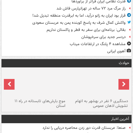
قدرت نظامی ایران فراتر از برآوردها
راز مرگ مرد ۷۲ ساله در تهرانپارس فاش شد
قرار بود ایران به زانو درآید، اما به ابرقدرت منطقه تبدیل شد!
واکنش کمال شرف به پاسخ کوبنده یمن به عربستان سعودی
بقائی: برنامه‌ای برای سفر به قطر و پاکستان نداریم
دردسر جدید برای سرخپوشان
مشاهده ۴ پلنگ در ارتفاعات میناب
آهوی ایرانی
حوادث
دستگیری ۶ نفر در بهشهر به اتهام
موج بارش‌های تابستانه در راه ۱۱
تشویش اذهان عمومی
استان
فا
آخرین اخبار
صنعا: عربستان قدرت دور زدن محاصره دریایی را ندارد