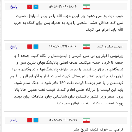
پاسخ
۱۸:۰۶ - ۱۴۰۵/۰۲/۲۹
0
0
خوب توضیح نمی دهید چرا ایران حزب الله را در برابر اسرایئل حمایت
نمی کند حداقل حشد الشعبی را باید به همراه بمن برای کمک به حزب
الله باید اعزام می کردند
پاسخ
سردبیر پیگیری کنید
۱۹:۱۶ - ۱۴۰۵/۰۲/۲۹
0
0
زیرنویس اخبار بی بی سی فارسی و اینترنشنال را نگاه کنید. جمعه 1 یا
جمعه 8 خرداد حمله میکنند. هدف اصلی پالایشگاههای بنزین سوز و
نیروگاههای برق. پدافندها را ببرید اطراف پالایشگاهها و نیروگاههای برق.
ایران باید چاههای نفتی عربستان کویت امارات قطر و آذربایجالن و اقلیم
کردستان را با هم بزند.تا قیمت نفت 150 دلار شود تا جنگ تمام شود.
باید این لیست را قرارگاه علنی اعلام کند.تا قیمت نفت همین حالا بالا
برود. سفر وزیر کشور پاکستان برای شناسایی جای مقامات ایران بود.با
پهپاد تعقیب میکنند. به مسئولان خبر بدید.
پاسخ
۲۰:۲۱ - ۱۴۰۵/۰۲/۲۹
0
1
ترامپ ... خوک کثیف تاریخ بشر !