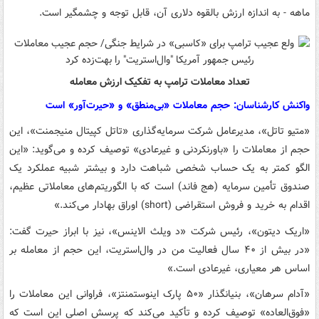
ماهه - به اندازه ارزش بالقوه دلاری آن، قابل توجه و چشمگیر است.
تعداد معاملات ترامپ به تفکیک ارزش معامله
واکنش کارشناسان: حجم معاملات «بی‌منطق» و «حیرت‌آور» است
«متیو تاتل»، مدیرعامل شرکت سرمایه‌گذاری «تاتل کپیتال منیجمنت»، این
حجم از معاملات را «باورنکردنی و غیرعادی» توصیف کرده و می‌گوید: «این
الگو کمتر به یک حساب شخصی شباهت دارد و بیشتر شبیه عملکرد یک
صندوق تأمین سرمایه (هج فاند) است که با الگوریتم‌های معاملاتی عظیم،
اقدام به خرید و فروش استقراضی (short) اوراق بهادار می‌کند.»
«اریک دیتون»، رئیس شرکت «د ویلث الاینس»، نیز با ابراز حیرت گفت:
«در بیش از ۴۰ سال فعالیت من در وال‌استریت، این حجم از معامله بر
اساس هر معیاری، غیرعادی است.»
«آدام سرهان»، بنیانگذار «۵۰ پارک اینوستمنتز»، فراوانی این معاملات را
«فوق‌العاده» توصیف کرده و تأکید می‌کند که پرسش اصلی این است که