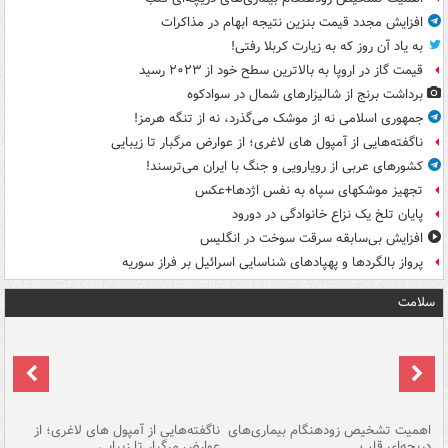
افزایش مجدد قیمت بنزین نتیجه ابهام در مذاکرات
به یاد آن روز که به زیارت کربلا رفتی!
قیمت گاز در اروپا به بالاترین سطح خود از ۲۰۲۳ رسید
برداشت برنج از شالیزارهای شمال در سوادکوه
جمهوری اسلامی نه از موشک می‌گذرد، نه از تنگه هرمز!
ناگفته‌هایی از آمپول های لاغری؛ از عوارض مرگبار تا زیبایی
کشورهای عربی از رویارویی و جنگ با ایران می‌ترسند!
تجهیز موشکهای سپاه به نفس اژدها+عکس
پایان تلخ یک نزاع خانوادگی در دورود
افزایش بی‌سابقه سرقت سوخت در انگلیس
پرواز بالگردها و پهپادهای شناسایی اسرائیل بر فراز سوریه
سلامت
اهمیت تشخیص زودهنگام بیماری‌های
ناگفته‌هایی از آمپول های لاغری؛ از
دریچه‌ای قلب
عوارض مرگبار تا زیبایی
تا