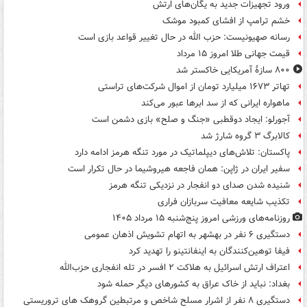
ورود تجهیزات جدید به یگان‌های ارتش
خشم ترامپ از افشای کمبود موشک
رسانه صهیونیست: حزب الله در حال تغییر قواعد بازی است
قیمت جهانی طلا امروز ۱۵ مرداد
۸۰۰ سازۀ آمریکایی خاکستر شد
تهاتر ۱۶۷۳ میلیارد تومان از اموال شرکت‌های تراستی
ماهواره ایرانی که از سد ابرها عبور می‌کند
آجورلو: ایجاد دوقطبی «جنگ و صلح‌» بازی دشمن است
کالابرگ ۳ گروه شارژ شد
پاکستان: تلاش‌های دیپلماتیک در مورد تنگه هرمز ادامه دارد
سفیر ایران در ژاپن: همان فاجعه هیروشیما در حال تکرار است
شنیده شدن صدای دو انفجار در نزدیکی تنگه هرمز
تکذیب شایعه معافیت سربازان فراری
روزنامه‌های ورزشی امروز پنج‌شنبه ۱۵ مرداد ۱۴۰۵
دستگیری ۶ نفر در بهشهر به اتهام تشویش اذهان عمومی
فیفا توهین‌کنندگان به اینفانتینو را تهدید کرد
اعتراف ارتش اسرائیل به هلاکت ۲ افسر در تله انفجاری حزب‌الله
بغداد: نباید از خاک عراق به کشورهای دیگر حمله شود
دستگیری ۸ نفر از اشرار مسلح شاخص و مرتبطین گروهک های تروریستی