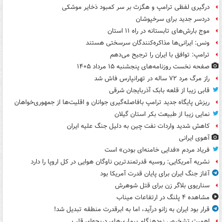
درگیری لفظی ترامپ و هگزث بر سر کمبود ذخایر موشکی
دردسر جدید برای سرخپوشان
موج بارش‌های تابستانه در راه ۱۱ استان
ونس: ایرانی‌ها مذاکره‌کنندگان سرسختی هستند
ترامپ: توافق با ایران را ترجیح می‌دهم
صفحه نخست روزنامه‌های پنجشنبه ۱۵ مرداد ۱۴۰۵
راز مرگ مرد ۷۲ ساله در تهرانپارس فاش شد
قابی زیبا از قلعه بابک آذربایجان شرقی
ریزش پایگاه جدید ترامپ بافاصله‌گیری جوانان و اقلیت‌ها از جمهوری‌خواهان
نمایی زیبا از طبیعت بکر استان گیلان
کاهش شدید واردات نفت چین به دلیل جنگ علیه ایران
آهوی ایرانی
فریاد مردم «فدایی خامنه‌ای بودن» است
نشریه آمریکایی: روسیه قدرتمندترین ناوگان هوایی در کل اروپا را دارد
آغاز جنگ ایران برای پایان قدرت آمریکا بود
سناریوی بلاگر زن برای قتل شوهرش
مشاهده ۴ پلنگ در ارتفاعات میناب
قرار بود ایران به زانو درآید، اما به ابرقدرت منطقه تبدیل شد!
اهمیت تشخیص زودهنگام بیماری‌های دریچه‌ای قلب