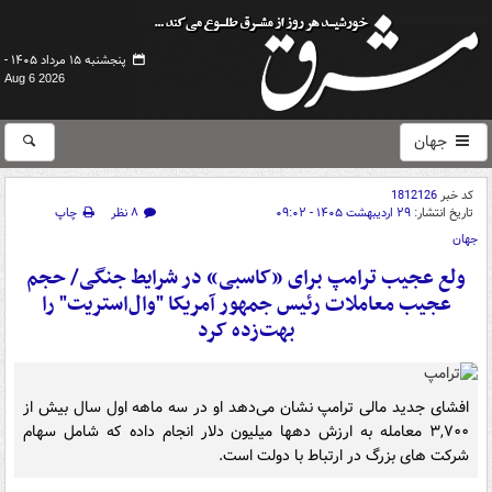
پنجشنبه ۱۵ مرداد ۱۴۰۵ -
Aug 6 2026
جهان
کد خبر
1812126
تاریخ انتشار:
۲۹ اردیبهشت ۱۴۰۵ - ۰۹:۰۲
۸ نظر
چاپ
جهان
ولع عجیب ترامپ برای «کاسبی» در شرایط جنگی/ حجم
عجیب معاملات رئیس جمهور آمریکا "وال‌استریت" را
بهت‌زده کرد
افشای جدید مالی ترامپ نشان می‌دهد او در سه ماهه اول سال بیش از
۳,۷۰۰ معامله به ارزش دهها میلیون دلار انجام داده که شامل سهام
شرکت های بزرگ در ارتباط با دولت است.