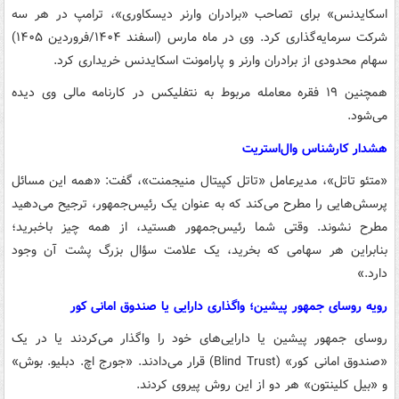
اسکایدنس» برای تصاحب «برادران وارنر دیسکاوری»، ترامپ در هر سه
شرکت سرمایه‌گذاری کرد. وی در ماه مارس (اسفند ۱۴۰۴/فروردین ۱۴۰۵)
سهام محدودی از برادران وارنر و پارامونت اسکایدنس خریداری کرد.
همچنین ۱۹ فقره معامله مربوط به نتفلیکس در کارنامه مالی وی دیده
می‌شود.
هشدار کارشناس وال‌استریت
«متئو تاتل»، مدیرعامل «تاتل کپیتال منیجمنت»، گفت: «همه این مسائل
پرسش‌هایی را مطرح می‌کند که به عنوان یک رئیس‌جمهور، ترجیح می‌دهید
مطرح نشوند. وقتی شما رئیس‌جمهور هستید، از همه چیز باخبرید؛
بنابراین هر سهامی که بخرید، یک علامت سؤال بزرگ پشت آن وجود
دارد.»
رویه روسای جمهور پیشین؛ واگذاری دارایی یا صندوق امانی کور
روسای جمهور پیشین یا دارایی‌های خود را واگذار می‌کردند یا در یک
«صندوق امانی کور» (Blind Trust) قرار می‌دادند. «جورج اچ. دبلیو. بوش»
و «بیل کلینتون» هر دو از این روش پیروی کردند.