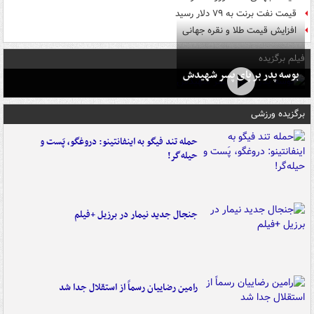
قیمت نفت برنت به ۷۹ دلار رسید
افزایش قیمت طلا و نقره جهانی
فیلم برگزیده
بوسه‌ پدر بر پای پسر شهیدش
برگزیده ورزشی
حمله تند فیگو به اینفانتینو: دروغگو، پَست‌ و
حیله‌گر!
جنجال جدید نیمار در برزیل +فیلم
رامین رضاییان رسماً از استقلال جدا شد