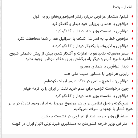
اخبار مرتبط
فیلم/ هشدار عراقچی درباره رفتار امپراطوری‌های رو به افول
عراقچی با همتای برزیلی خود دیدار و گفتگو کرد
عراقچی با نخست وزیر هند دیدار و گفتگو کرد
عراقچی خطاب به امارات: ائتلاف با اسرائیل هم از شما محافظت نکرد
عراقچی و لاوروف با یکدیگر دیدار و گفتگو کردند
سفر مخفیانه نتانیاهو به امارات و آشکار شدن بیش از پیش دشمنی شیوخ
حاشیه خلیج فارس/ دیگر راه برگشتی برای حکام ابوظبی وجود ندارد
دیدار عراقچی با همتای مصری
رایزنی عراقچی با مشاور امنیت ملی هند
عراقچی: ما هیچ مانعی در تنگه هرمز ایجاد نکرده‌ایم
چین درخواست ترامپ برای عدم خرید نفت از ایران را رد کرد+ فیلم
عراقچی با نخست وزیر هند دیدار و گفتگو کرد
هیچگونه راه‌حل نظامی برای هر موضوع مربوط به ایران وجود ندارد/ در برابر
هیچ فشار یا تهدیدی سرخم نمی‌کنیم
استقبال وزیر خارجه هند از عراقچی در نشست بریکس
اعتراض وزیر خارجه کشورمان به دستگیری غیرقانونی اتباع ایران در کویت