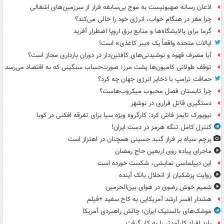
اذعان رسانه صهیونیست به موج بی‌سابقه فرار از سرزمین‌های اشغالی
چرا مغز در هنگام خواب، انرژی خود را خالی می‌کند؟
گرما برای پالایشگاه‌ها و منابع برق اروپا اضطرار آفرید
ایالات متحده واقعاً یک «ببر کاغذی» است!
آیا مصرف قهوه و نوشیدنی‌های کافئین‌دار در دوران بارداری مجاز است؟
توقف طولانی کامیون‌ها پشت مرز؛ صورت‌حساب سنگینی که به اقتصاد می‌رسد
حماقت ترامپ با ذخایر انرژی جهان چه کرد؟
چرا تابستان فصل محبوب میکروب‌هاست؟
دستگیری قاتل فراری در نوشهر
نیویورک تایمز فاش کرد: کارگروه ویژه سیا برای تفرقه افکنی در کوبا
کنترل کامل تنگه هرمز در دست ایران!
پرچم سیاه بر فراز گنبد حسینی همچنان در اهتزاز است
ماجرای پیاده روی اربعین حاج رمضان
این دیپلماسی نمایشی، شکست خورده است
روایت پزشکیان از انحلال بانک آینده
شمیم خوش رضوی در هوای بین‌الحرمین
هشدار افسر ارشد آمریکایی به کاخ سفید +فیلم
موشک‌های بالستیک ایران؛ چالش راهبردی آمریکا
باید افراد کارآمدتر را به کار گرفت