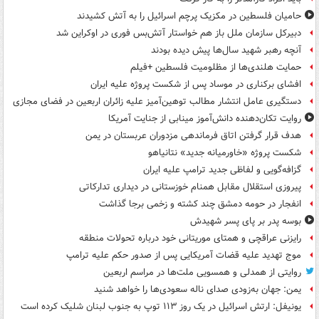
حامیان فلسطین در مکزیک پرچم اسرائیل را به آتش کشیدند
دبیرکل سازمان ملل باز هم خواستار آتش‌بس فوری در اوکراین شد
آنچه رهبر شهید سال‌ها پیش دیده بودند
حمایت هلندی‌ها از مظلومیت فلسطین +فیلم
افشای برکناری در موساد پس از شکست پروژه علیه ایران
دستگیری عامل انتشار مطالب توهین‌آمیز علیه زائران اربعین در فضای مجازی
روایت تکان‌دهنده دانش‌آموز مینابی از جنایت آمریکا
هدف قرار گرفتن اتاق‌ فرماندهی مزدوران عربستان در یمن
شکست پروژه «خاورمیانه جدید» نتانیاهو
گزافه‌گویی و لفاظی جدید ترامپ علیه ایران
پیروزی استقلال مقابل همنام خوزستانی در دیداری تدارکاتی
انفجار در حومه دمشق چند کشته و زخمی برجا گذاشت
بوسه‌ پدر بر پای پسر شهیدش
رایزنی عراقچی و همتای موریتانی خود درباره تحولات منطقه
موج تهدید علیه قضات آمریکایی پس از صدور حکم علیه ترامپ
روایتی از همدلی و همسویی ملت‌ها در مراسم اربعین
یمن: جهان به‌زودی صدای ناله سعودی‌ها را خواهد شنید
یونیفل: ارتش اسرائیل در یک روز ۱۱۳ توپ به جنوب لبنان شلیک کرده است