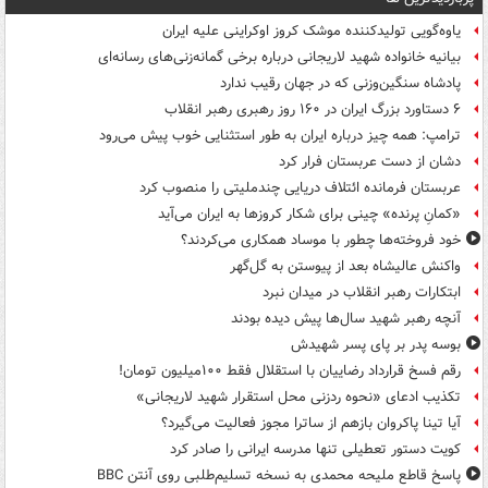
یاوه‌گویی تولیدکننده موشک کروز اوکراینی علیه ایران
بیانیه خانواده شهید لاریجانی درباره برخی گمانه‌زنی‌های رسانه‌ای
پادشاه سنگین‌وزنی که در جهان رقیب ندارد
۶ دستاورد بزرگ ایران در ۱۶۰ روز رهبری رهبر انقلاب
ترامپ: همه چیز درباره ایران به طور استثنایی خوب پیش می‌رود
دشان از دست عربستان فرار کرد
عربستان فرمانده ائتلاف دریایی چندملیتی را منصوب کرد
«کمانِ پرنده» چینی برای شکار کروزها به ایران می‌آید
خود فروخته‌ها چطور با موساد همکاری می‌کردند؟
واکنش عالیشاه بعد از پیوستن به گل‌گهر
ابتکارات رهبر انقلاب در میدان نبرد
آنچه رهبر شهید سال‌ها پیش دیده بودند
بوسه‌ پدر بر پای پسر شهیدش
رقم فسخ قرارداد رضاییان با استقلال فقط ۱۰۰میلیون تومان!
تکذیب ادعای «نحوه ردزنی محل استقرار شهید لاریجانی»
آیا تینا پاکروان بازهم از ساترا مجوز فعالیت می‌گیرد؟
کویت دستور تعطیلی تنها مدرسه ایرانی را صادر کرد
پاسخ قاطع ملیحه محمدی به نسخه تسلیم‌طلبی روی آنتن BBC