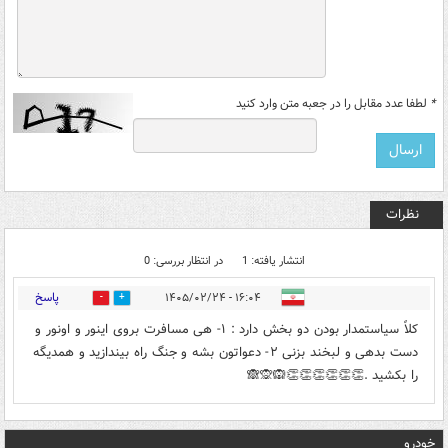
*
لطفا عدد مقابل را در جعبه متن وارد کنید
نظرات
انتشار یافته: 1
در انتظار بررسی: 0
پاسخ
۱۶:۰۴ - ۱۴۰۵/۰۲/۲۴
0
0
کلاً سیاستمدار بودن دو بخش دارد : ۱- هی مسافرت بروی اینور و اونور و
دست بدهی و لبخند بزنی ۲- دعواتون بشه و جنگ راه بیندازید و همدیگه
را بکشید .👏👏👏👏👏👏🙉🙊🙈
خودرو