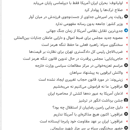
اولیانوف: بحران ایران-آمریکا فقط با دیپلماسی پایان می‌یابد
صلاح ترک‌ها را پولدار کرد
روایت پدر امیرعلی جداوی از جست‌وجوی فرزندش در میان آوار
وزیر کشور: جامعه بدون رسانه مفهومی ندارد
جدی‌ترین تقابل نظامی آمریکا از زمان جنگ جهانی
مصوبه جدید مجلس برای ضبط اموال و دارایی عاملان جنایات بین‌المللی
سخنگوی سپاه: راهبرد فعلی ما حفظ تنگه هرمز است
ضرب‌الاجل رئیس کل دادگستری تهران برای نظارت بر قیمت‌ها
حاجی‌بابایی: مجلس پرقدرت در حال تدوین قانون تنگه هرمز است
مراسم تعزیه‌خوانی در مرکز مطالعات سیاسی وزارت خارجه
واکنش ابرقویی به پیشنهاد سپاهان
زینی‌وند: در مورد قانون حجاب تغییری ایجاد نشده است
عراقچی: ما نه فراموش می‌کنیم نه می‌بخشیم
اذعان آمریکا به عبور ده‌ها کشتی از محاصره ایران
جشن برداشت انگور در ترشیز
دلیل جدایی رامین رضاییان از استقلال چه بود؟
عراقچی: اکنون هیچ مذاکره‌ای با آمریکا نداریم
عراقچی: ایران بر عهد مقاومت خود پابرجا ایستاده است
حضور سخنگوی سپاه بر سر مزار شهید سلیمانی