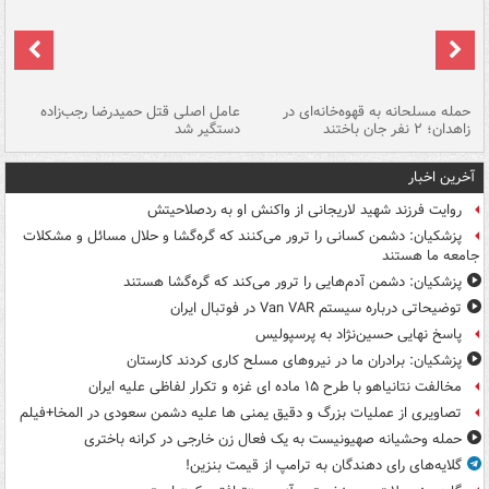
حمله مسلحانه به قهوه‌خانه‌ای در
عامل اصلی قتل حمیدرضا رجب‌زاده
گر
زاهدان؛ ۲ نفر جان باختند
دستگیر شد
نا
آخرین اخبار
روایت فرزند شهید لاریجانی از واکنش او به ردصلاحیتش
پزشکیان: دشمن کسانی را ترور می‌کنند که گره‌گشا و حلال مسائل و مشکلات
جامعه ما هستند
پزشکیان: دشمن آدم‌هایی را ترور می‌کند که گره‌گشا هستند
توضیحاتی درباره سیستم Van VAR در فوتبال ایران
پاسخ نهایی حسین‌نژاد به پرسپولیس
پزشکیان: برادران ما در نیروهای مسلح کاری کردند کارستان
مخالفت نتانیاهو با طرح ۱۵ ماده ای غزه و تکرار لفاظی علیه ایران
تصاویری از عملیات بزرگ و دقیق یمنی ها علیه دشمن سعودی در المخا+فیلم
حمله وحشیانه صهیونیست به یک فعال زن خارجی در کرانه باختری
گلایه‌های رای دهندگان به ترامپ از قیمت بنزین!