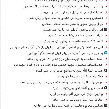
گاردین: حملات یمن نخستین آزمون «توافق مکه» است
واکنش علیرضا دبیر به اخراج یک کشتی‌گیر به خاطر اضافه وزن
عملیات تهاجمی اسرائیل در جنوب غربی سوریه
نخستین جلسه مدیرعامل تراکتور با جواد نکونام برگزار شد
دیدار رییس جمهور با رهبر معظم انقلاب اسلامی
اعزام زائر اولی‌های آبادانی به زیارت امام هشتم
شهادت جانباز حمله آمریکا به جنوب کرمان
کشف ۳۳ قبضه سلاح در مرزهای آذربایجان غربی
امیر جهانشاهی: پای نظامی آمریکایی به ایران باز شود آن را قطع می‌کنیم
رسوایی دیپلماسی آمریکا در برابر ایران توسط بلاگر آمریکایی!
حمله مسلحانه به قهوه‌خانه‌ای در زاهدان؛ ۲ نفر جان باختند
حجت‌الاسلام سعیدی: شهید خادمی مورد اعتماد و وثوق امام شهید بود
حملات انصارالله یمن به مواضع مزدوران در بندر المخا
فولاد راه استقلال را با رضاییان رفت
عراقچی: مذاکرات با عمان درباره تنگه هرمز در مراحل پایانی است
لحظه فوران آتشفشان پوپوکتپتل مکزیک
بهترین مراکز خرید ورق آلومینیوم در ایران
تفاوت لوله سبز و نیوپایپ به زبان ساده
همایش محرم و عاشورا در آینه اسناد وزارت امور خارجه