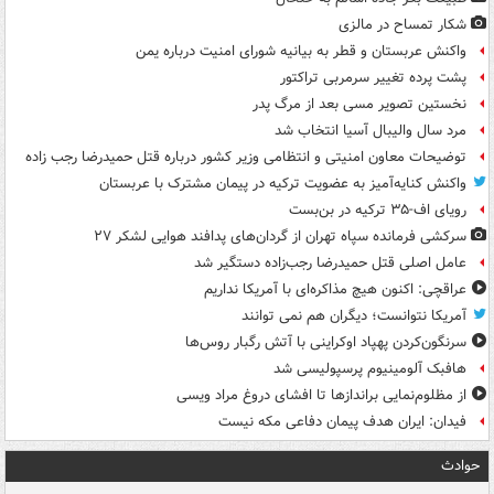
شکار تمساح در مالزی
واکنش عربستان و قطر به بیانیه شورای امنیت درباره یمن
پشت پرده تغییر سرمربی تراکتور
نخستین تصویر مسی بعد از مرگ پدر
مرد سال والیبال آسیا انتخاب شد
توضیحات معاون امنیتی و انتظامی وزیر کشور درباره قتل حمیدرضا رجب زاده
واکنش کنایه‌آمیز به عضویت ترکیه در پیمان مشترک با عربستان
رویای اف-۳۵ ترکیه در بن‌بست
سرکشی فرمانده سپاه تهران از گردان‌های پدافند هوایی لشکر ۲۷
عامل اصلی قتل حمیدرضا رجب‌زاده دستگیر شد
عراقچی: اکنون هیچ مذاکره‌ای با آمریکا نداریم
آمریکا نتوانست؛ دیگران هم نمی توانند
سرنگون‌کردن پهپاد اوکراینی با آتش رگبار روس‌ها
هافبک آلومینیوم پرسپولیسی شد
از مظلوم‌نمایی براندازها تا افشای دروغ مراد ویسی
فیدان: ایران هدف پیمان دفاعی مکه نیست
حوادث