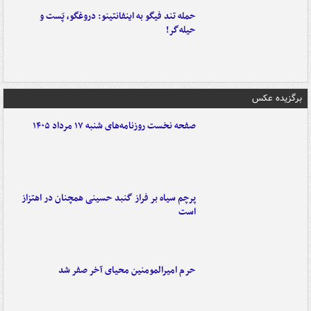
حمله تند فیگو به اینفانتینو: دروغگو، پَست‌ و
حیله‌گر!
برگزیده عکس
صفحه نخست روزنامه‌های شنبه ۱۷ مرداد ۱۴۰۵
پرچم سیاه بر فراز گنبد حسینی همچنان در اهتزاز
است
حرم امیرالمومنین محیای آخر صفر شد