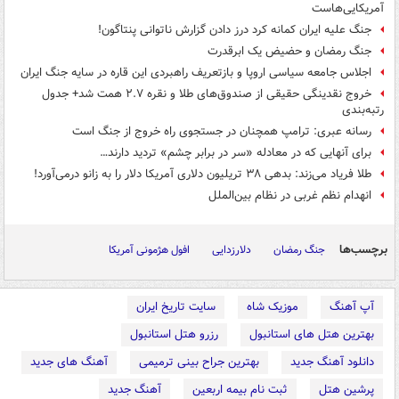
آمریکایی‌هاست
جنگ علیه ایران کمانه کرد درز دادن گزارش ناتوانی پنتاگون!
جنگ رمضان و حضیض یک ابرقدرت
اجلاس جامعه سیاسی اروپا و بازتعریف راهبردی این قاره در سایه جنگ ایران
خروج نقدینگی حقیقی از صندوق‌های طلا و نقره ۲.۷ همت شد+ جدول
رتبه‌بندی
رسانه عبری: ترامپ همچنان در جستجوی راه خروج از جنگ است
برای آنهایی که در معادله «سر در برابر چشم» تردید دارند…
طلا فریاد می‌زند: بدهی ۳۸ تریلیون دلاری آمریکا دلار را به زانو درمی‌آورد!
انهدام نظم غربی در نظام بین‌الملل
برچسب‌ها
جنگ رمضان
دلارزدایی
افول هژمونی آمریکا
آپ آهنگ
موزیک شاه
سایت تاریخ ایران
بهترین هتل های استانبول
رزرو هتل استانبول
دانلود آهنگ جدید
بهترین جراح بینی ترمیمی
آهنگ های جدید
پرشین هتل
ثبت نام بیمه اربعین
آهنگ جدید