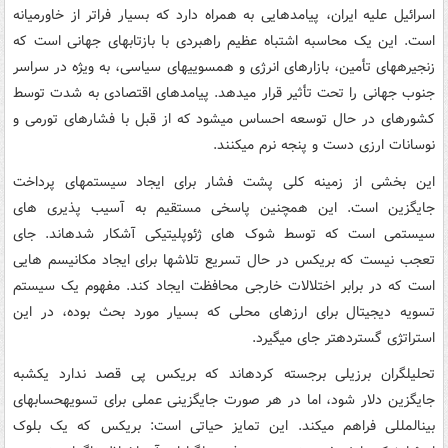
اسرائیل علیه ایران، پیامدهایی به همراه دارد که بسیار فراتر از خاورمیانه
است. این یک محاسبه اشتباه عظیم راهبردی با بازتابهای جهانی است که
زنجیرههای تأمین، بازارهای انرژی و همسوییهای سیاسی، به ویژه در سراسر
جنوب جهانی را تحت تأثیر قرار میدهد. پیامدهای اقتصادی به شدت توسط
کشورهای در حال توسعه احساس میشود که از قبل با فشارهای تورمی و
نوسانات ارزی دست و پنجه نرم میکنند.
این بخشی از زمینه کلی پشت فشار برای ایجاد سیستمهای پرداخت
جایگزین است. این همچنین پاسخی مستقیم به آسیب پذیری های
سیستمی است که توسط شوک های ژئوپلیتیکی آشکار شدهاند. جای
تعجب نیست که بریکس در حال تسریع تلاشها برای ایجاد مکانیسم هایی
است که در برابر اختلالات خارجی محافظت ایجاد کند. مفهوم یک سیستم
تسویه دیجیتال برای ارزهای محلی که بسیار مورد بحث بوده، در این
استراتژی گستردهتر جای میگیرد.
تحلیلگران برزیلی برجسته کردهاند که بریکس پی قصد ندارد یکشبه
جایگزین دلار شود، اما در هر صورت جایگزینی عملی برای تسویهحسابهای
بینالمللی فراهم میکند. این تمایز حیاتی است: بریکس که یک بلوک