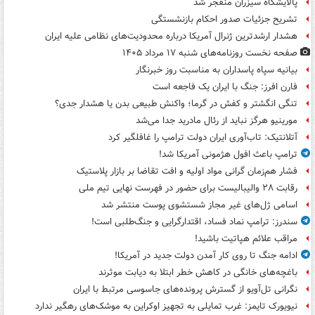
پالایشگاه سیزران منفجر شد
تشریح جزئیات صدور احکام بازنشستگی
هشدار ارشدترین ژنرال آمریکا درباره محدودیت‌های نظامی علیه ایران
صفحه نخست روزنامه‌های شنبه ۱۷ مرداد ۱۴۰۵
بیانیه سپاه پاسداران به مناسبت روز خبرنگار
فارن افرز: جنگ با ایران یک فاجعه است
تنگی انگشتر و کفش در گرما؛ واکنش طبیعی بدن یا هشدار جدی؟
مورینیو هرگز نباید از رئال مادرید جدا می‌شد
آتلانتیک: تاب‌آوری ایران دولت ترامپ را غافلگیر کرد
ترامپ باعث افول هژمونی آمریکا شد!
فشار هم‌زمان گرانی مواد اولیه و افت تقاضا بر بازار پلاستیک
رقابت ۲۸ والیبالیست برای حضور در فهرست نهایی تیم ملی
اسامی ژل‌های غیر مجاز شستشوی پوست منتشر شد
سندرز: ترامپ نماد فساد، اقتدارگرایی و جنگ‌طلبی است!
مراقب علائم هپاتیت باشید!
ادامه جنگ تا روی کار آمدن دولت جدید در آمریکا!
باغچه‌های خانگی در کاهش خطر ابتلا به دیابت موثرند
نگرانی تل‌آویو از گسترش پرونده‌های جاسوسی مرتبط با ایران
نیویورک تایمز: غرب تمایلی به تجهیز اوکراین به موشک‌های رهگیر ندارد