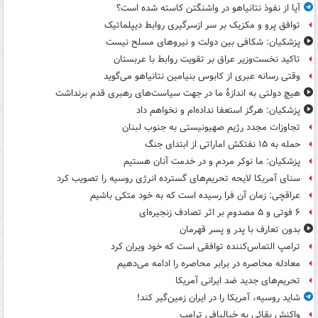
آیا از نفوذ نتانیاهو در واشنگتن کاسته شده است؟
توافق پرو و مکزیک بر سر ازسرگیری روابط دیپلماتیک
پزشکیان: شکافی بین دولت و نیروهای مسلح نیست
تاکید نخست‌وزیر عراق بر تقویت روابط با عربستان
وقتی رسانه عبری از کابوس بنیامین نتانیاهو می‌گوید
هیچ دولتی به اندازۀ ما در جهت سیاست‌های رهبری قدم برنداشت
پزشکیان: هرگز استعفا نداده‌ام و نخواهم داد
تجاوزات مجدد رژیم صهیونیستی به جنوب لبنان
حمله به ۱۵ نفتکش‌ اماراتی از ابتدای جنگ
پزشکیان: ما نوکر مردم و در خدمت آنان هستیم
سنای آمریکا لایحه تحریم‌های گسترده انرژی روسیه را تصویب کرد
عراقچی: زمان آن فرا رسیده است که به خود متکی باشیم
۶ فوتی و ۵ مصدوم بر اثر تصادف زنجیره‌ای
بدون تعارف با پدر و پسر قهرمان
ترامپ التماس‌کننده توافقی است که خود ویران کرد
معادله محاصره در برابر محاصره را ادامه می‌دهیم
تحریم‌های جدید ضد ایرانی آمریکا
شاید روسیه، آمریکا را در ایران زمین‌گیر کند!
واکنش بقائی به خیالبافی ترامپ