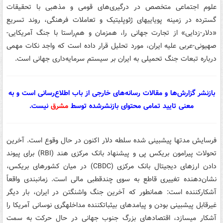
علوم اجتماعی متخصص در درگیری‌های قومی و مذهبی با تحقیقات
گسترده در زمینه پویاییهای ژئوپلیتیک و تعاملات فرهنگی، روند تسریع
«دلار-زدایی» از تجارت جهانی را، همزمان و هم‌راستا با جنگ آمریکایی-
صهیونی-عربی علیه ایران، مورد تحلیل قرار داده است که واجد نکات مهمی
درباره تبعات جنگ تحمیلی به ایران بر سیستم سرمایه‌داری جهانی است.
بازنشر گزارش‌ها و مقالات رسانه‌های خارجی از باب اطلاع‌رسانی است و به
معنی تایید تمامی محتوای بازنشرشده توسط
مشرق
نیست.
فرسایش مدتها پیشبینی شده سلطه دلار اکنون در حال وقوع است. آخرین
تحولات پیرامون بریکس پی و پیشنهاد بانک مرکزی هند (RBI) برای پیوند
دادن ارزهای دیجیتال بانک مرکزی (CBDC) در میان کشورهای بریکس،
نشان‌دهنده تغییری قاطع به سوی چندقطبی مالی است. زمانبندی واقعاً
آشکارکننده است: همانطور که آخرین جنگ واشنگتن در ایران، بار دیگر
غیرقابل پیشبینی بودن و پیامدهای بیثباتکننده مداخلهگری نوسانی آمریکا را
آشکار میسازد، اقتصادهای بزرگ جنوب جهانی در حال حرکت به سمت