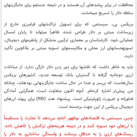
محافظت در برابر پیامدهای آن هستند و در نتیجه جستجو برای جایگزینهای
سلطه دلار را تسریع میبخشند.
بریکس پی، سیستمی که برای تسهیل تراکنشهای فرامرزی خارج از
زیرساخت مبتنی بر دلار طراحی شده، ظاهراً میتواند تا پایان امسال
عملیاتی شود. کارشناسان بر معماری ترکیبی متشکل از پلتفرمهای دیجیتال،
تسویهحسابهای ارز محلی و مکانیسمهای تسویه مبتنی بر بلاکچین تأکید
دارند.
باید به خاطر داشت که تلاشها برای دور زدن دلار تازگی ندارد. از مبادلات
ارزی دوجانبه گرفته تا گسترش بانک توسعه جدید، کشورهای بریکس
سال‌هاست که بی‌سر و صدا در حال ساخت جایگزینهایی بودهاند، چنانکه
من پیش‌تر اشاره کرده‌ام. آنچه اکنون متفاوت است، همگرایی آمادگی
فناورانه و ضرورت ژئوپلیتیکی است. پیشنهاد هند (RBI) برای پیوند ارزهای
دیجیتال بریکس از این جهت برجسته است.
چنین سیستمی به اقتصادهای نوظهور اجازه می‌دهد تا تجارت را مستقیماً
با ارزهای خود تسویه کنند و در نتیجه هزینه‌های تراکنش را کاهش داده،
ریسک‌های ارزی را به حداقل برسانند و وابستگی ساختاری به دلار را