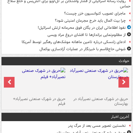
روایت رسانه اسرائیلی از فشار واشنگتن بر تل‌آویو برای آتش‌بس و خلع سلاح
حماس
ماجرای تصویب کنوانسیون خزر چیست؟
چرا بیت المال باید خرج مجرمان امنیتی شود؟
نفوذ اطلاعاتی ایران در یگان فوق محرمانه ارتش اسرائیل!
از مظلوم‌نمایی براندازها تا افشای دروغ مراد ویسی
ادعای زلنسکی درباره تامین ماهانه موشک‌های رهگیر توسط آمریکا
شوخی حاج‌قاسم با خبرنگار در عملیات آزادسازی بوکمال
حوادث
حریق در شهرک صنعتی نصیرآباد در
حریق در شهرک صنعتی نصیرآباد+
هش
بهارستان
فیلم
آخرین اخبار
نخستین تصویر مسی بعد از مرگ پدر
حریق در شهرک صنعتی نصیرآباد در بهارستان