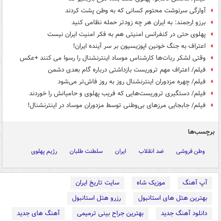
آوارگی سرنوشت محتوم کسانی که به وطن پشت کردند
برزو ارجمند: به ایران هر چه زودتر حمله نظامی کنید
پهلوی حتی در کنفرانس امنیتی هم به فکر امنیت ایران نیست
اعتراف به جنگ خونین اپوزیسیون بر سر آینده ایران!
وقتی لشکر ربات‌ها کارشناس موساد اینترنشنال را رسوا می کنند +عکس
فیلم/ اعتراف مهم تروریست بازداشتی درباره گام بعدی دشمن
فیلم/ چهره مزدوران اینترنشنال روز به روز فاش‌تر می‌شود
فیلم/ دستگیری تروریست‌هایی که فریب پهلوی و حامیانش را خوردند
فیلم/ جابجایی مرزهای بی‌وطنی توسط مزدوران موساد در اینترنشنال!
برچسب‌ها
وطن فروشی
ضد انقلاب
ایران
سلطنت طلبان
رژیم پهلوی
آپ آهنگ
موزیک شاه
سایت تاریخ ایران
بهترین هتل های استانبول
رزرو هتل استانبول
دانلود آهنگ جدید
بهترین جراح بینی ترمیمی
آهنگ های جدید