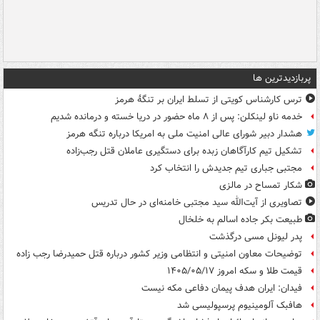
پربازدیدترین ها
ترس کارشناس کویتی از تسلط ایران بر تنگۀ هرمز
خدمه ناو لینکلن: پس از ۸ ماه حضور در دریا خسته و درمانده‌ شدیم
هشدار دبیر شورای عالی امنیت ملی به امریکا درباره تنگه هرمز
تشکیل تیم کارآگاهان زبده برای دستگیری عاملان قتل رجب‌زاده
مجتبی جباری تیم جدیدش را انتخاب کرد
شکار تمساح در مالزی
تصاویری از آیت‌الله سید مجتبی خامنه‌ای در حال تدریس
طبیعت بکر جاده اسالم به خلخال
پدر لیونل مسی درگذشت
توضیحات معاون امنیتی و انتظامی وزیر کشور درباره قتل حمیدرضا رجب زاده
قیمت طلا و سکه امروز ۱۴۰۵/۰۵/۱۷
فیدان: ایران هدف پیمان دفاعی مکه نیست
هافبک آلومینیوم پرسپولیسی شد