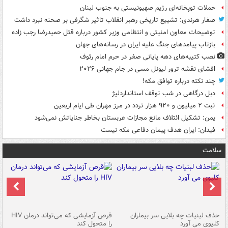
حملات توپخانه‌ای رژیم صهیونیستی به جنوب لبنان
صفار هرندی: تشییع تاریخی رهبر انقلاب تاثیر شگرفی بر صحنه نبرد داشت
توضیحات معاون امنیتی و انتظامی وزیر کشور درباره قتل حمیدرضا رجب زاده
بازتاب پیامدهای جنگ علیه ایران در رسانه‌های جهان
نصب کتیبه‌های دهه پایانی صفر در حرم امام رئوف
افشای نقشه ترور لیونل مسی در جام جهانی ۲۰۲۶
چند نکته درباره توافق مکه!
دبل درگاهی در شب توقف استانداردلیژ
ثبت ۲ میلیون و ۹۲۰ هزار تردد در مرز مهران طی ایام اربعین
یمن: تشکیل ائتلاف مانع مجازات عربستان بخاطر جنایاتش نمی‌شود
فیدان: ایران هدف پیمان دفاعی مکه نیست
سلامت
حذف لبنیات چه بلایی سر بیماران
قرص آزمایشی که می‌تواند درمان HIV
عل
کلیوی می آورد
را متحول کند
قل