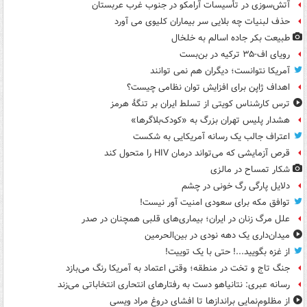
آتش‌سوزی در تأسیسات آرامکو در جنوب غرب عربستان
حذف لبنیات چه بلایی سر بیماران کلیوی می آورد
طبیعت بکر جاده اسالم به خلخال
رویای اف-۳۵ ترکیه در بن‌بست
آمریکا نتوانست؛ دیگران هم نمی توانند
اهداف ژاپن برای افزایش توان نظامی چیست؟
ترس کارشناس کویتی از تسلط ایران بر تنگۀ هرمز
هشدار پلیس تهران بزرگ به «کودک‌بلاگرها»
اعتراف جالب یک رسانه آمریکایی به شکست
قرص آزمایشی که می‌تواند درمان HIV را متحول کند
شکار تمساح در مالزی
دلایل پارگی رگ خونی در چشم
توافق مکه برای سعودی امنیت آور نیست!
علل مرگ زنان در ایران؛ بیماری‌های قلبی همچنان در صدر
میدان‌داری یک دهه نودی در بین‌الحرمین
از غزه بگویید...! حتی با یک توییت!
جنگ تاج و تخت در منطقه؛ وقتی اعتماد به آمریکا رنگ می‌بازد
رسانه عبری: نتانیاهو دست به رفتارهای انتحاری انتخاباتی می‌زند
از مظلوم‌نمایی براندازها تا افشای دروغ مراد ویسی