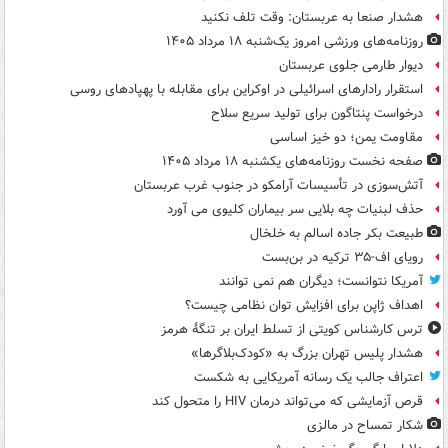
هشدار صنعا به عربستان: وقت تلف نکنید
روزنامه‌های ورزشی امروز یک‌شنبه ۱۸ مرداد ۱۴۰۵
دیوار طارمی جلوی عربستان
استقرار رادارهای اسرائیلی در اوکراین برای مقابله با پهپادهای روسی
درخواست پنتاگون برای تولید سریع سلاح
مقاومت یمن؛ دو خیز اساسی
صفحه نخست روزنامه‌های یکشنبه ۱۸ مرداد ۱۴۰۵
آتش‌سوزی در تأسیسات آرامکو در جنوب غرب عربستان
حذف لبنیات چه بلایی سر بیماران کلیوی می آورد
طبیعت بکر جاده اسالم به خلخال
رویای اف-۳۵ ترکیه در بن‌بست
آمریکا نتوانست؛ دیگران هم نمی توانند
اهداف ژاپن برای افزایش توان نظامی چیست؟
ترس کارشناس کویتی از تسلط ایران بر تنگۀ هرمز
هشدار پلیس تهران بزرگ به «کودک‌بلاگرها»
اعتراف جالب یک رسانه آمریکایی به شکست
قرص آزمایشی که می‌تواند درمان HIV را متحول کند
شکار تمساح در مالزی