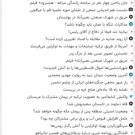
جان باختن چهار نفر در سانحه رانندگی مراغه - هشترود+ فیلم
نشست هم اندیشی جمعی از علمای حوزه علمیه قم با عراقچی
حریق در شهرک صنعتی نصیرآباد در بهارستان
مذاکرات تنگه با عمان باید چگونه باشد؟
بیانیه تند فیفا در دفاع از آقای رئیس!
آیا روند عدلیه در مقابله با فساد تغییری کرده است؟
آمریکا از طریق ترکیه تسلیحات و مهمات به اوکراین می‌فرستد
نخستین تصویر مسی بعد از مرگ پدر
حریق در شهرک صنعتی نصیرآباد+ فیلم
شهرک‌نشین‌ها اموال فلسطینی‌ها را به آتش کشیدند!
آخرین وضعیت میدان نبرد به روایت مهدی محمدی
راز عبور مخفی جنگنده‌های ایرانی از چشم دشمن
نقشه راه ۱۵ ماده‌ای صلح غزه در بن‌بست
واکنش کنایه‌آمیز به عضویت ترکیه در پیمان مشترک با عربستان
قله دماوند در تابستان سفیدپوش شد!
وضعیت امنیتی منطقه پس از پیمان مکه چگونه خواهد شد؟
عامل افزایش قبوض آب و برق برخی مشترکان چه بود؟
سرنگون‌کردن پهپاد اوکراینی با آتش رگبار روس‌ها
افشاگری روزنامه عبری درباره بدرفتاری‌های همسر نتانیاهو