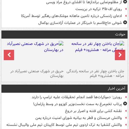
از مظلوم‌نمایی براندازها تا افشای دروغ مراد ویسی
رویای اف-۳۵ ترکیه در بن‌بست
ادعای زلنسکی درباره تامین ماهانه موشک‌های رهگیر توسط آمریکا
شوخی حاج‌قاسم با خبرنگار در عملیات آزادسازی بوکمال
حوادث
جان باختن چهار نفر در سانحه رانندگی
حریق در شهرک صنعتی نصیرآباد در
حر
مراغه - هشترود+ فیلم
بهارستان
فی
آخرین اخبار
رویترز: دموکرات‌ها قصد انجام تحقیقات علیه ترامپ را دارند
پرتاب تخم‌مرغ به سمت نخست‌وزیر کوزوو در وسط پارلمان!
نقشه کشی برای فتنه و اصرار بر دروغ
واکنش عربستان و قطر به بیانیه شورای امنیت درباره یمن
واکنش کشفیا به ترک اردوی تیم ملی توسط کاپیتان تیم ملی والیبال نشسته