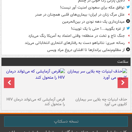
دلایل پارگی رگ خونی در چشم
توافق مکه برای سعودی امنیت آور نیست!
علل مرگ زنان در ایران؛ بیماری‌های قلبی همچنان در صدر
میدان‌داری یک دهه نودی در بین‌الحرمین
از غزه بگویید...! حتی با یک توییت!
جنگ تاج و تخت در منطقه؛ وقتی اعتماد به آمریکا رنگ می‌بازد
رسانه عبری: نتانیاهو دست به رفتارهای انتحاری انتخاباتی می‌زند
از مظلوم‌نمایی براندازها تا افشای دروغ مراد ویسی
سلامت
حذف لبنیات چه بلایی سر بیماران
قرص آزمایشی که می‌تواند درمان HIV
عل
کلیوی می آورد
را متحول کند
قل
نسخه دسکتاپ