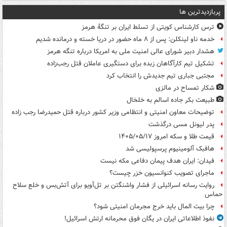
پربازدیدترین ها
ترس کارشناس کویتی از تسلط ایران بر تنگۀ هرمز
خدمه ناو لینکلن: پس از ۸ ماه حضور در دریا خسته و درمانده‌ شدیم
هشدار دبیر شورای عالی امنیت ملی به امریکا درباره تنگه هرمز
تشکیل تیم کارآگاهان زبده برای دستگیری عاملان قتل رجب‌زاده
مجتبی جباری تیم جدیدش را انتخاب کرد
شکار تمساح در مالزی
طبیعت بکر جاده اسالم به خلخال
توضیحات معاون امنیتی و انتظامی وزیر کشور درباره قتل حمیدرضا رجب زاده
پدر لیونل مسی درگذشت
قیمت طلا و سکه امروز ۱۴۰۵/۰۵/۱۷
هافبک آلومینیوم پرسپولیسی شد
فیدان: ایران هدف پیمان دفاعی مکه نیست
ماجرای تصویب کنوانسیون خزر چیست؟
روایت رسانه اسرائیلی از فشار واشنگتن بر تل‌آویو برای آتش‌بس و خلع سلاح
حماس
چرا بیت المال باید خرج مجرمان امنیتی شود؟
نفوذ اطلاعاتی ایران در یگان فوق محرمانه ارتش اسرائیل!