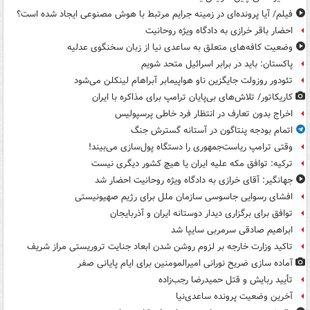
فیلم/ آیا پرونده‌ای در زمینه جرایم مرتبط با هوش مصنوعی ایجاد شده است؟
احضار باقر خرازی به دادگاه ویژه روحانیت
وضعیت کافه‌های متعلق به ساعدی نیا از زبان سخنگوی عدلیه
پاکستان: باید در برابر اسرائیل متحد شویم
تئودور روزولت جایگزین ناو هواپیمابر آبراهام لینکلن می‌شود
کاریکاتور/ تلاش‌های بی‌پایان ترامپ برای مذاکره با ایران
اخراج بدون تعارف در انتظار فرد خاطی پرسپولیس
اتمام بودجه پنتاگون در آستانه گسترش جنگ
وقتی ترامپ ریاست‌جمهوری را دستگاه پول‌سازی می‌بیند!
ترکیه: توافق مکه علیه ایران یا هیچ کشور دیگری نیست
جهانگیر: آقای خرازی به دادگاه ویژه روحانیت احضار شد
افشای رسوایی جاسوسی سازمان ملل برای رژیم صهیونیستی
توافق برای برگزاری دیدار دوستانه ایران و آذربایجان
ابراهیم صادقی سرمربی سایپا شد
تاکید وزارت خارجه بر لزوم روشن شدن ابعاد جنایت تروریستی مراز شریف
آماده سازی ضریح نورانی امیرالمومنین برای ایام پایانی صفر
تأیید ربایش و قتل حمیدرضا رجب‌زاده
آخرین وضعیت پرونده ساعدی‌نیا