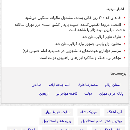
اخبار مرتبط
خانه‌ای که ۱۲۰ روز خالی بماند، مشمول مالیات سنگین می‌شود
اقتصاد مرزها تضمین‌کننده امنیت پایدار کشور است/ مرز مهران سالانه
هشت میلیون تردد زائر را شاهد است
عارف عازم قرقیزستان شد
معاون اول رئیس جمهور وارد قرقیزستان شد
مراسم عزاداری هیئت‌های دانشجویی در حسینیه امام خمینی (ره)
مهاجرانی: جنگ و مذاکره ابزارهای راهبردی دولت است
برچسب‌ها
استان ایلام
محمدرضا عارف
امام جمعه ایلام
صالحی
پایانه مرزی مهران
دولت
فاطمه مهاجرانی
اربعین
آپ آهنگ
موزیک شاه
سایت تاریخ ایران
بهترین هتل های استانبول
رزرو هتل استانبول