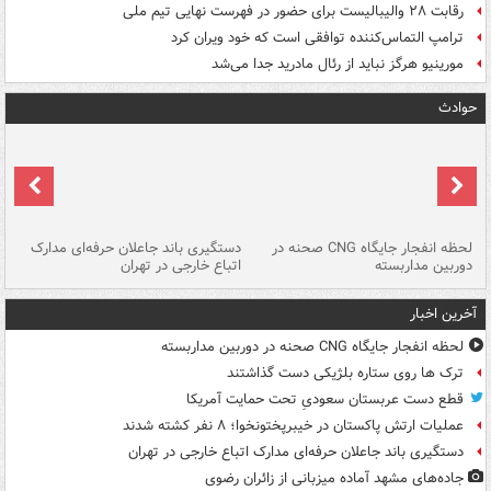
رقابت ۲۸ والیبالیست برای حضور در فهرست نهایی تیم ملی
ترامپ التماس‌کننده توافقی است که خود ویران کرد
مورینیو هرگز نباید از رئال مادرید جدا می‌شد
حوادث
نی
لحظه انفجار جایگاه CNG صحنه در
دستگیری باند جاعلان حرفه‌ای مدارک
حم
دوربین مداربسته
اتباع خارجی در تهران
خو
آخرین اخبار
لحظه انفجار جایگاه CNG صحنه در دوربین مداربسته
ترک ها روی ستاره بلژیکی دست گذاشتند
قطع دست عربستان سعودیِ تحت حمایت آمریکا
عملیات ارتش پاکستان در خیبرپختونخوا؛ ۸ نفر کشته شدند
دستگیری باند جاعلان حرفه‌ای مدارک اتباع خارجی در تهران
جاده‌های مشهد آماده میزبانی از زائران رضوی