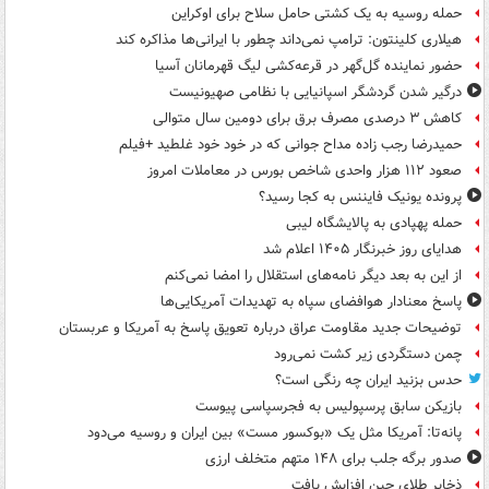
حمله روسیه به یک کشتی حامل سلاح برای اوکراین
هیلاری کلینتون: ترامپ نمی‌داند چطور با ایرانی‌ها مذاکره کند
حضور نماینده گل‌گهر در قرعه‌کشی لیگ قهرمانان آسیا
درگیر شدن گردشگر اسپانیایی با نظامی صهیونیست
کاهش ۳ درصدی مصرف برق برای دومین سال متوالی
حمیدرضا رجب زاده مداح جوانی که در خود خود غلطید +فیلم
صعود ۱۱۲ هزار واحدی شاخص بورس در معاملات امروز
پرونده یونیک فایننس به کجا رسید؟
حمله پهپادی به پالایشگاه لیبی
هدایای روز خبرنگار ۱۴۰۵ اعلام شد
از این به بعد دیگر نامه‌های استقلال را امضا نمی‌کنم
پاسخ معنادار هوافضای سپاه به تهدیدات آمریکایی‌ها
توضیحات جدید مقاومت عراق درباره تعویق پاسخ به آمریکا و عربستان
چمن دستگردی زیر کشت نمی‌رود
حدس بزنید ایران چه رنگی است؟
بازیکن سابق پرسپولیس به فجرسپاسی پیوست
پانه‌تا: آمریکا مثل یک «بوکسور مست» بین ایران و روسیه می‌دود
صدور برگه جلب برای ۱۴۸ متهم متخلف ارزی
ذخایر طلای چین افزایش یافت