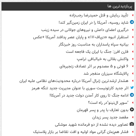
پربازدیدترین ها
تأیید ربایش و قتل حمیدرضا رجب‌زاده
شاید روسیه، آمریکا را در ایران زمین‌گیر کند!
درگیری اعضای داعش و نیروهای جولانی در سیده زینب
استقرار انبوه «دی‌اف‑۱۷» و پایان عصر پدافند آمریکا +عکس
بیانیه سپاه پاسداران به مناسبت روز خبرنگار
فارن افرز: جنگ با ایران یک فاجعه است
واکنش بقائی به خیالبافی ترامپ
۶ فوتی و ۵ مصدوم بر اثر تصادف زنجیره‌ای
پالایشگاه سیزران منفجر شد
هشدار ارشدترین ژنرال آمریکا درباره محدودیت‌های نظامی علیه ایران
اثر جدید کارتونیست سوری با عنوان مدیریت جدید تنگه هرمز
ادامه جنگ تا روی کار آمدن دولت جدید در آمریکا!
"سوپر ال‌نینو"در راه است؟
بدون تعارف با پدر و پسر قهرمان
مقصد جدید پسر زیدان
تصاویر دیده‌ نشده از دو فرمانده شهید موشکی
فشار هم‌زمان گرانی مواد اولیه و افت تقاضا بر بازار پلاستیک