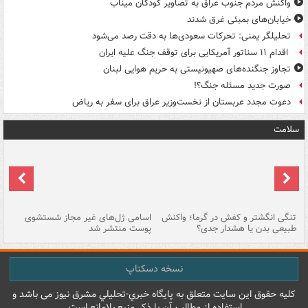
واکنش مردم جنوب عراق به تصاویر کودکان میناب
خیابان‌های بمبئی غرق شدند
تحلیلگر یمنی: تحرکات سعودی‌ها به دقت رصد می‌شود
اقدام ۱۱ سناتور آمریکایی برای توقف جنگ علیه ایران
تجاوز جنگنده‌های صهیونیستی به حریم هوایی لبنان
صورت جدید مسئله جنگ؟!
دعوت مجدد عربستان از نخست‌وزیر عراق برای سفر به ریاض
سلامت
تنگی انگشتر و کفش در گرما؛ واکنش
اسامی ژل‌های غیر مجاز شستشوی
مر
طبیعی بدن یا هشدار جدی؟
پوست منتشر شد
نسخه دسکتاپ
کليه حقوق اين سايت متعلق به پایگاه خبري-تحليلي مشرق نيوز می باشد و
استفاده از مطالب آن با ذکر منبع بلامانع است.