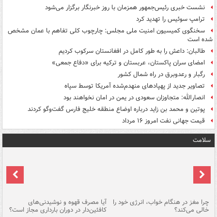
نشست خبری رئیس‌جمهور همزمان با روز خبرنگار برگزار می‌شود
ترامپ سوئیس را تهدید کرد
سخنگوی کمیسیون امنیت ملی مجلس: چارچوب کلی تفاهم با عمان مشخص
شده است
طالبان: داعش را به طور کامل در افغانستان سرکوب کردیم
امضای سران پاکستان، عربستان و ترکیه برای «دفاع جمعی»
رگبار و رعدوبرق در راه شمال کشور
تصاویر جدید از پهپادهای منهدم‌شده آمریکا توسط سپاه
انصارالله: متجاوزان سعودی در یمن در امان نخواهند بود
پوتین و محمد بن زاید درباره اوضاع منطقه خلیج فارس گفت‌وگو کردند
قیمت جهانی نفت امروز ۱۶ مرداد
سلامت
ت
چرا مغز در هنگام خواب، انرژی خود را
آیا مصرف قهوه و نوشیدنی‌های
چر
خالی می‌کند؟
کافئین‌دار در دوران بارداری مجاز است؟
می