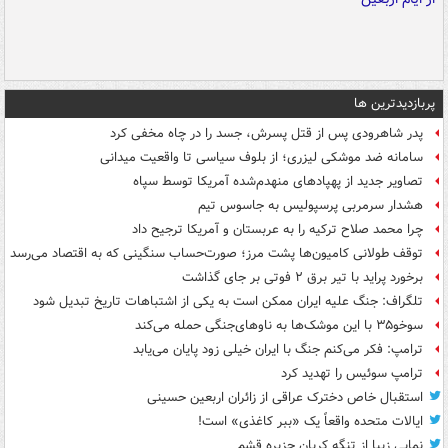
پربازدیدترین ها
پدر شاهرودی پس از قتل پسرش، جسد را در چاه مخفی کرد
سامانه ضد موشکی لیزری؛ از بلوف سیاسی تا واقعیت میدانی
تصاویر جدید از پهپادهای منهدم‌شده آمریکا توسط سپاه
هشدار سرمربی پرسپولیس به جاسوس تیم
چرا محمد صلاح ترکیه را به عربستان و آمریکا ترجیح داد
توقف طولانی کامیون‌ها پشت مرز؛ صورت‌حساب سنگینی که به اقتصاد می‌رسد
برخورد پراید با تیر برق ۲ فوتی بر جای گذاشت
تلگراف: جنگ علیه ایران ممکن است به یکی از اشتباهات تاریخ تبدیل شود
سوخو۳۵ با این موشک‌ها به ناوهای‌جنگی حمله می‌کند
ترامپ: فکر می‌کنم جنگ با ایران خیلی زود پایان می‌یابد
ترامپ سوئیس را تهدید کرد
استقبال خاص دخترک عراقی از زائران اربعین حسینی
ایالات متحده واقعاً یک «ببر کاغذی» است!
نمایی زیبا از تنگه کریان جزیره قشم