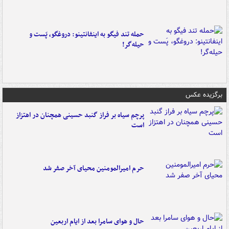
حمله تند فیگو به اینفانتینو: دروغگو، پَست‌ و
حیله‌گر!
برگزیده عکس
پرچم سیاه بر فراز گنبد حسینی همچنان در اهتزاز
است
حرم امیرالمومنین محیای آخر صفر شد
حال و هوای سامرا بعد از ایام اربعین