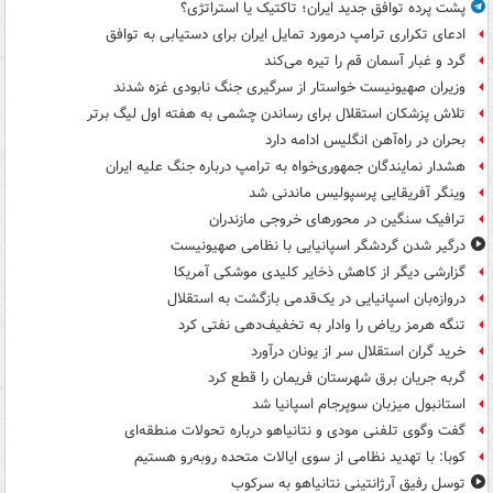
پشت پرده توافق جدید ایران؛ تاکتیک یا استراتژی؟
ادعای تکراری ترامپ درمورد تمایل ایران برای دستیابی به توافق
گرد و غبار آسمان قم را تیره می‌کند
وزیران صهیونیست خواستار از سرگیری جنگ نابودی غزه شدند
تلاش پزشکان استقلال برای رساندن چشمی به هفته اول لیگ برتر
بحران در راه‌آهن انگلیس ادامه دارد
هشدار نمایندگان جمهوری‌خواه به ترامپ درباره جنگ علیه ایران
وینگر آفریقایی پرسپولیس ماندنی شد
ترافیک سنگین در محورهای خروجی مازندران
درگیر شدن گردشگر اسپانیایی با نظامی صهیونیست
گزارشی دیگر از کاهش ذخایر کلیدی موشکی آمریکا
دروازه‌بان اسپانیایی در یک‌قدمی بازگشت به استقلال
تنگه هرمز ریاض را وادار به تخفیف‌دهی نفتی کرد
خرید گران استقلال سر از یونان درآورد
گربه جریان برق شهرستان فریمان را قطع کرد
استانبول میزبان سوپرجام اسپانیا شد
گفت وگوی تلفنی مودی و نتانیاهو درباره تحولات منطقه‌ای
کوبا: با تهدید نظامی از سوی ایالات متحده روبه‌رو هستیم
توسل رفیق آرژانتینی نتانیاهو به سرکوب