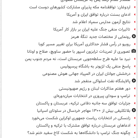
اردوغان: توافقنامه مکه پذیرای مشارکت کشورهای دوست است
ادعای بسنت درباره توافق ایران و آمریکا
نتایج آزمون مدارس سمپاد اعلام شد
تاثیرات منفی جنگ علیه ایران بر بازار کار آمریکا
رونمایی از مختصات جدید تنگۀ هرمز
روبیو در رأس فشار حداکثری آمریکا برای تغییر مسیر کوبا
تصویری از تمرینات ترابزون اسپور با حضور ساویچ، صلاح و اونانا
نبرد ما علیه طرح سلطه‌جویی عربستان است، نه مردم جنوب یمن
پاسخ منفی یک لژیونر به باشگاه پرسپولیس
درخشش جوانان ایران در المپیاد جهانی هوش مصنوعی
پالایشگاه نفت اسلواکی منفجر شد
دور هفتم مذاکرات لبنان و رژیم صهیونیستی
ترامپ و سودای پیروزی در انتخابات میان‌دوره‌ای
جزئیات توافق سه جانبه دفاعی ترکیه، عربستان و پاکستان
بلاتکلیفی بیش از ۱۳۰۰ مهاجر خردسال در سئوتای اسپانیا
زلنسکی در انتخابات ریاست جمهوری اوکراین شکست می‌خورد
ادعاهای عربستان درباره توافق مشترک با ترکیه و پاکستان
چگونه جنگ ترامپ با دانشگاه‌ها به شکست کاخ سفید ختم شد؟