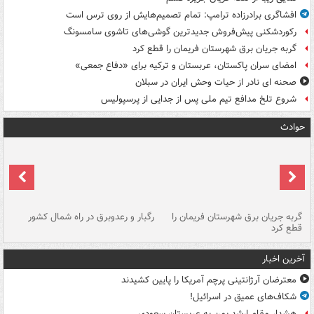
افشاگری برادرزاده ترامپ: تمام تصمیم‌هایش از روی ترس است
رکوردشکنی پیش‌فروش جدیدترین گوشی‌های تاشوی سامسونگ
گربه جریان برق شهرستان فریمان را قطع کرد
امضای سران پاکستان، عربستان و ترکیه برای «دفاع جمعی»
صحنه ای نادر از حیات وحش ایران در سبلان
شروع تلخ مدافع تیم ملی پس از جدایی از پرسپولیس
حوادث
گربه جریان برق شهرستان فریمان را
رگبار و رعدوبرق در راه شمال کشور
قطع کرد
گذ
آخرین اخبار
معترضان آرژانتینی پرچم آمریکا را پایین کشیدند
شکاف‌های عمیق در اسرائیل!
هشدار مقام ارشد یمن به عربستان سعودی