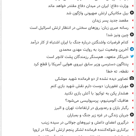
وزارت دفاع: ایران در میدان دفاع مقتدر خواهد ماند
بیل مکانیکی ارتش صهیونی واژگون شد
مقصد جدید پسر زیدان
رسانه عبری زبان: روزهای سختی در انتظار ارتش اسرائیل است
چین ونیز شد!
کدام فرضیات واشنگتن درباره جنگ با ایران اشتباه از کار درآمد
آخرین وضعیت نبرد به روایت مهدی محمدی
خبرنگار متعهد، هم‌سنگر رزمندگان پشت لانچر است
پنتاگون دسترسی وزیر سابق نیروی هوایی آمریکا را قطع کرد
نقطه، ته خط!
تصاویر دیده‌ نشده از دو فرمانده شهید موشکی
مهران غفوریان: دوست دارم نقش شهید بازی کنم
هشدار پکن به توکیو: با آتش بازی نکنید
هافبک آلومینیوم، پرسپولیسی می‌شود؟
رگبار باران و رعدوبرق در ارتفاعات تهران و البرز
جریان زندگی در غزه زیر جنگ و بمباران
درگیری اعضای داعش و نیروهای جولانی در سیده زینب
برکناری شوکه‌کننده فرمانده لشکر پنجم ارتش آمریکا در اروپا