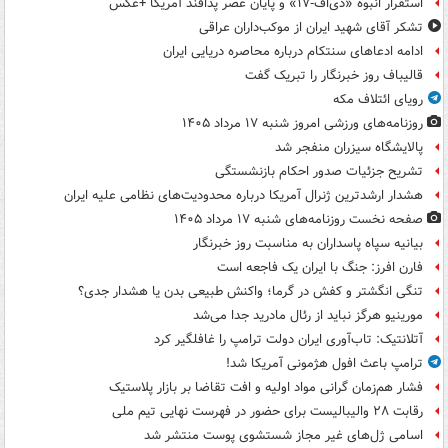
استقرار انبوه «دی‌اف‑۱۷» و پایان عصر پدافند آمریکا +عکس
تشکر آقای شهید ایران از موکب‌داران عراقی
ادامه ادعاهای سنتکام درباره محاصره دریایی ایران
قالیباف روز خبرنگار را تبریک گفت
رویای ائتلاف مکه
روزنامه‌های ورزشی امروز ‌شنبه ۱۷ مرداد ۱۴۰۵
پالایشگاه سیزران منفجر شد
تشریح جزئیات صدور احکام بازنشستگی
هشدار ارشدترین ژنرال آمریکا درباره محدودیت‌های نظامی علیه ایران
صفحه نخست روزنامه‌های شنبه ۱۷ مرداد ۱۴۰۵
بیانیه سپاه پاسداران به مناسبت روز خبرنگار
فارن افرز: جنگ با ایران یک فاجعه است
تنگی انگشتر و کفش در گرما؛ واکنش طبیعی بدن یا هشدار جدی؟
مورینیو هرگز نباید از رئال مادرید جدا می‌شد
آتلانتیک: تاب‌آوری ایران دولت ترامپ را غافلگیر کرد
ترامپ باعث افول هژمونی آمریکا شد!
فشار هم‌زمان گرانی مواد اولیه و افت تقاضا بر بازار پلاستیک
رقابت ۲۸ والیبالیست برای حضور در فهرست نهایی تیم ملی
اسامی ژل‌های غیر مجاز شستشوی پوست منتشر شد