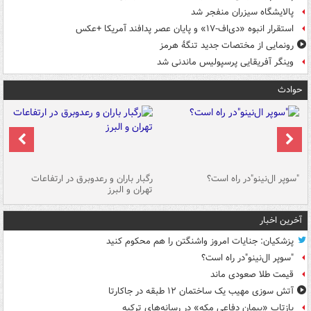
پالایشگاه سیزران منفجر شد
استقرار انبوه «دی‌اف‑۱۷» و پایان عصر پدافند آمریکا +عکس
رونمایی از مختصات جدید تنگۀ هرمز
وینگر آفریقایی پرسپولیس ماندنی شد
حوادث
"سوپر ال‌نینو"در راه است؟
رگبار باران و رعدوبرق در ارتفاعات
تهران و البرز
زن
آخرین اخبار
پزشکیان: جنایات امروز واشنگتن را هم محکوم کنید
"سوپر ال‌نینو"در راه است؟
قیمت طلا صعودی ماند
آتش سوزی مهیب یک ساختمان ۱۲ طبقه در جاکارتا
بازتاب «پیمان دفاعی مکه» در رسانه‌های ترکیه