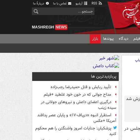
RSS
آرشیو
تماس با ما
دربارهٔ ما
MASHREGH
NEWS
یلم
دیدگاه
پیوندها
بازار
اپ
پربازدیدترین ها
تأیید ربایش و قتل حمیدرضا رجب‌زاده
مداح جوانی که در خون خود غلطید +فیلم
درگیری اعضای داعش و نیروهای جولانی در
سیده زینب
استقرار انبوه «دی‌اف‑۱۷» و پایان عصر پدافند
آمریکا +عکس
مجلس در
پزشکیان: جنایات امروز واشنگتن را هم محکوم
کنید