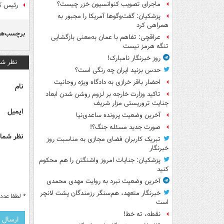
ماجرای تصویب کنوانسیون خزر چیست؟
رئیس ک
پزشکیان: گفت‌وگوها آمریکا را مجبور به
همراهی کرد
برچسب‌ها
عراقچی: تفاهم با عمان به‌معنی بازگشایی
تنگه هرمز نیست
روز خبرنگار نامبارک!
نظر شم
حدس بزنید ایران چه رنگی است؟
احضار باقر خرازی به دادگاه ویژه روحانیت
نام
تاکید وزارت خارجه بر لزوم روشن شدن ابعاد
جنایت تروریستی مزار شریف
ایمیل
آخرین وضعیت پرونده ساعدی‌نیا
صورت جدید مسئله جنگ؟!
نظر شما 
تبریک کاربران فضای مجازی به مناسبت روز
خبرنگار
پزشکیان: جنایات امروز واشنگتن را هم محکوم
کنید
آخرین وضعیت نبرد به روایت مهدی محمدی
خبرنگار متعهد، هم‌سنگر رزمندگان پشت لانچر
*
لطفا عدد م
است
نقطه، ته خط!