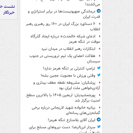
می‌کشند!
نشست خبر
درماندگی صهیونیست‌ها در برابر استراتژی و
خبرنگار
قدرت ایران
۶ دستاورد بزرگ ایران در ۱۶۰ روز رهبری رهبر
انقلاب
ادعای شبکه «الحدث» درباره ایجاد گذرگاه
موقت در تنگه هرمز
ابتکارات رهبر انقلاب در میدان نبرد
هلاکت اعضای یک تیم تروریستی در جنوب
سیستان
ترامپ کنترلی بر تنگه هرمز ندارد!
وقتی ورزش با معنویت عجین بشه!
پزشکیان: مشروطه نقطه عطف بیداری و
آزادی‌خواهی ملت ایران بود
پورجمشیدیان: اربعین ۱۴۰۵ با بالاترین سطح
امنیت برگزار شد
بیانیه خانواده شهید لاریجانی درباره برخی
گمانه‌زنی‌های رسانه‌ای
ایران آقای بلامنازع تنگه هرمز!
سردار ابن‌الرضا: دست نیروهای مسلح برای
پاسخ پُر است