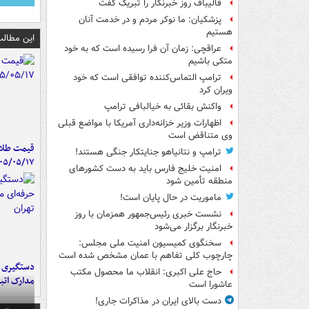
قالیباف روز خبرنگار را تبریک گفت
پزشکیان: ما نوکر مردم و در خدمت آنان
هستیم
این مطالب
عراقچی: زمان آن فرا رسیده است که به خود
متکی باشیم
ترامپ التماس‌کننده توافقی است که خود
ویران کرد
واکنش بقائی به خیالبافی ترامپ
اظهارات وزیر خزانه‌داری آمریکا با مواضع قبلی
وی متناقض است
قیمت طلا 
ترامپ و نتانیاهو جنایتکار جنگی هستند!
۰۵/۰۵/۱۷
امنیت خلیج فارس باید به دست کشورهای
منطقه تأمین شود
ماموریت در حال پایان است!
نشست خبری رئیس‌جمهور همزمان با روز
خبرنگار برگزار می‌شود
سخنگوی کمیسیون امنیت ملی مجلس:
چارچوب کلی تفاهم با عمان مشخص شده است
دستگیری ب
حاج علی اکبری: انقلاب ما محصول مکتب
مدارک اتب
عاشورا است
دست بالای ایران در مذاکرات جاری!