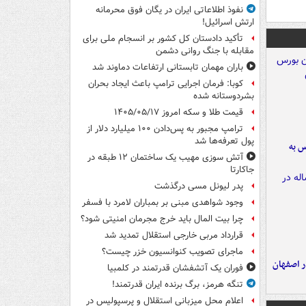
نفوذ اطلاعاتی ایران در یگان فوق محرمانه
ارتش اسرائیل!
تأکید دادستان کل کشور بر انسجام ملی برای
مقابله با جنگ روانی دشمن
باران مهمان تابستانی ارتفاعات دماوند شد
کوبا: فرمان اجرایی ترامپ باعث ایجاد بحران
بشردوستانه شده
قیمت طلا و سکه امروز ۱۴۰۵/۰۵/۱۷
ترامپ مجبور به پس‌دادن ۱۰۰ میلیارد دلار از
پول تعرفه‌ها شد
رس به
آتش سوزی مهیب یک ساختمان ۱۲ طبقه در
جاکارتا
پدر لیونل مسی درگذشت
وجود شواهدی مبنی بر بمباران لامرد با فسفر
چرا بیت المال باید خرج مجرمان امنیتی شود؟
قرارداد مربی خارجی استقلال تمدید شد
ماجرای تصویب کنوانسیون خزر چیست؟
ده ۸ ساله در اصفهان
فوران یک آتشفشان قدرتمند در کلمبیا
تنگه هرمز، برگ برنده ایران قدرتمند!
اعلام محل میزبانی استقلال و پرسپولیس در