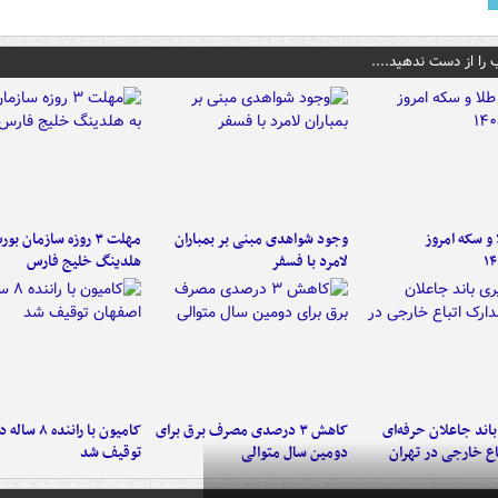
 را از دست ندهید....
و سکه امروز
وجود شواهدی مبنی بر بمباران
مهلت ۳ روزه سازمان بو
۱۴
لامرد با فسفر
هلدینگ خلیج فارس
اند جاعلان حرفه‌ای
کاهش ۳ درصدی مصرف برق برای
کامیون با رانن
اع خارجی در تهران
دومین سال متوالی
توقیف شد