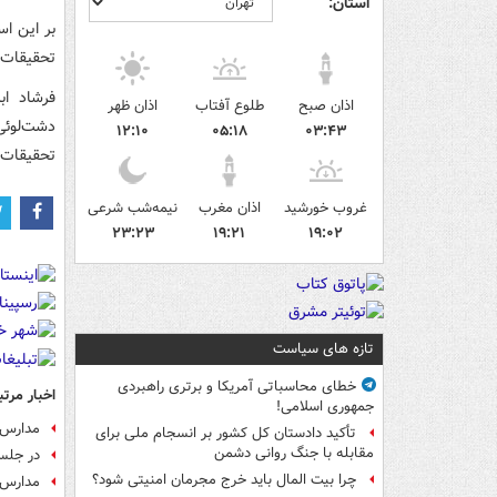
استان:
بر این ا
تحقیقات
فرشاد اب
اذان صبح
طلوع آفتاب
اذان ظهر
دشت‌لوئی
۱۲:۱۰
۰۵:۱۸
۰۳:۴۳
تحقیقات 
غروب خورشید
اذان مغرب
نیمه‌شب شرعی
۲۳:۲۳
۱۹:۲۱
۱۹:۰۲
تازه های سیاست
خطای محاسباتی آمریکا و برتری راهبردی
اخبار مرتب
جمهوری اسلامی!
مدارس و
تأکید دادستان کل کشور بر انسجام ملی برای
مقابله با جنگ روانی دشمن
در جلس
چرا بیت المال باید خرج مجرمان امنیتی شود؟
مدارس ت