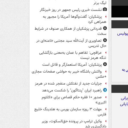
لیگ برتر
نشست خبری رئیس جمهور در روز خبرنگار
پزشکیان: گفت‌وگوها آمریکا را مجبور به
همراهی کرد
قدردانی پزشکیان از همکاری صنوف در شرایط
سخت
تصاویری از آیت‌الله سید مجتبی خامنه‌ای در
حال تدریس
عراقچی: تفاهم با عمان به‌معنی بازگشایی
تنگه هرمز نیست
پزشکیان: آمریکا استعمارگر و قاتل است
 به
واکنش باشگاه خیبر به حواشی صفحات مجازی
+عکس
جزئیات جدید از نفتکش منفجر شده در هرمز
راهبرد ایران "پنتاگون" را شکست می‌دهد
صدور ۱۰ فقره حکم قصاص برای «کلثوم
اکبری»
مهلت ۳ روزه سازمان بورس به هلدینگ خلیج
فارس
وکیل ترامپ در پرونده حق‌السکوت، وزیر
دادگستری شد