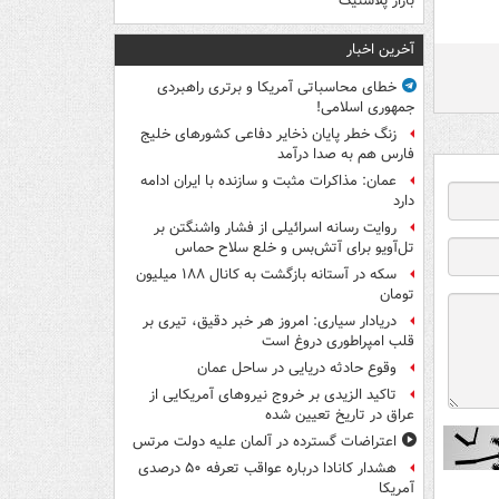
بازار پلاستیک
آخرین اخبار
خطای محاسباتی آمریکا و برتری راهبردی
جمهوری اسلامی!
زنگ خطر پایان ذخایر دفاعی کشورهای خلیج
فارس هم به صدا درآمد
عمان: مذاکرات مثبت و سازنده با ایران ادامه
دارد
روایت رسانه اسرائیلی از فشار واشنگتن بر
تل‌آویو برای آتش‌بس و خلع سلاح حماس
سکه در آستانه بازگشت به کانال ۱۸۸ میلیون
تومان
دریادار سیاری: امروز هر خبر دقیق، تیری بر
قلب امپراطوری دروغ است
وقوع حادثه دریایی در ساحل عمان
تاکید الزیدی بر خروج نیروهای آمریکایی از
عراق در تاریخ تعیین شده
اعتراضات گسترده در آلمان علیه دولت مرتس
هشدار کانادا درباره عواقب تعرفه ۵۰ درصدی
آمریکا