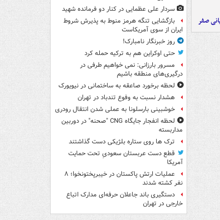
سردار علی عظمایی در کنار دو فرمانده شهید
یانی صفر
بازگشایی تنگه هرمز منوط به پذیرش شروط
ایران از سوی آمریکاست
روز خبرنگار نامبارک!
حتی اوکراین هم به ترکیه حمله کرد
مسرور بارزانی: نمی خواهیم طرفی در
درگیری‌های منطقه باشیم
لحظه برخورد صاعقه به ساختمانی در نیویورک
هشدار نسبت به وفوع تندباد در تهران
خوشبینی بارسلونا به عملی شدن انتقال رودری
لحظه انفجار جایگاه CNG "صحنه" در دوربین
مداربسته
ترک ها روی ستاره بلژیکی دست گذاشتند
قطع دست عربستان سعودیِ تحت حمایت
آمریکا
عملیات ارتش پاکستان در خیبرپختونخوا؛ ۸
نفر کشته شدند
دستگیری باند جاعلان حرفه‌ای مدارک اتباع
خارجی در تهران