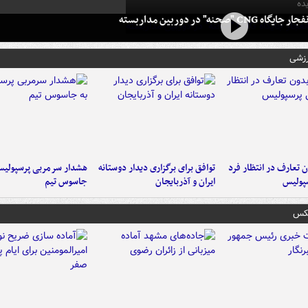
ده
 CNG "صحنه" در دوربین مداربسته
رزشی
 تعارف در انتظار فرد
توافق برای برگزاری دیدار دوستانه
هشدار سرمربی پرسپولیس
پولیس
ایران و آذربایجان
جاسوس تیم
عکس