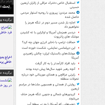
فیلم برگزی
استقبال خاص دخترک عراقی از زائران اربعین
لحظه انفجار جایگاه
حسینی
محمد مرندی: پیروزی با روحیه استوار مردمی
حاصل شده
برگزیده و
اجازه باز شدن مسیر دوم در تنگه هرمز را
نخواهیم داد
دردسر همزمان آمریکا و اوکراین با ته کشیدن
موشک های پاتریوت
حماقت ترامپ با ذخایر انرژی جهان چه کرد؟
این دیپلماسی نمایشی، شکست خورده است
موشک‌های بالستیک ایران؛ چالش راهبردی
اخراج بدون
آمریکا
خاطی پرس
باید افراد کارآمدتر را به کار گرفت
آنچه رهبر شهید سال‌ها پیش دیده بودند
برگزیده 
رایزنی عراقچی و همتای موریتانی خود درباره
تحولات منطقه
روایتی از همدلی و همسویی ملت‌ها در مراسم
اربعین
کریدورهای شمالی و جنوبی تنگه هرمز حذف
می‌شوند
زنجیرهایی که آمریکا را به زیر سطح آب