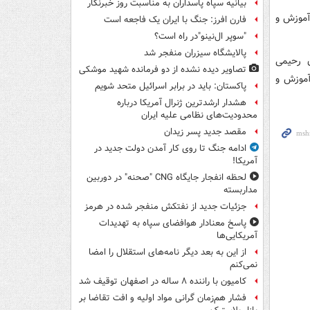
بیانیه سپاه پاسداران به مناسبت روز خبرنگار
آموزش و
فارن افرز: جنگ با ایران یک فاجعه است
"سوپر ال‌نینو"در راه است؟
پالایشگاه سیزران منفجر شد
ن رحیمی
تصاویر دیده‌ نشده از دو فرمانده شهید موشکی
آموزش و
پاکستان: باید در برابر اسرائیل متحد شویم
هشدار ارشدترین ژنرال آمریکا درباره
محدودیت‌های نظامی علیه ایران
مقصد جدید پسر زیدان
ادامه جنگ تا روی کار آمدن دولت جدید در
آمریکا!
لحظه انفجار جایگاه CNG "صحنه" در دوربین
مداربسته
جزئیات جدید از نفتکش منفجر شده در هرمز
پاسخ معنادار هوافضای سپاه به تهدیدات
آمریکایی‌ها
از این به بعد دیگر نامه‌های استقلال را امضا
نمی‌کنم
کامیون با راننده ۸ ساله در اصفهان توقیف شد
فشار هم‌زمان گرانی مواد اولیه و افت تقاضا بر