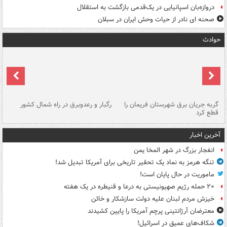
دروازه‌بان اسپانیایی در یک‌قدمی بازگشت به استقلال
صحنه ای نادر از حیات وحش ایران در سبلان
حوادث
گربه جریان برق شهرستان فریمان را
رگبار و رعدوبرق در راه شمال کشور
قطع کرد
گذ
آخرین اخبار
انفجار بزرگ در شهر المخا یمن
تنگه هرمز به نماد یک تحقیر تاریخی برای آمریکا تبدیل شد!
ماموریت در حال پایان است!
۲۰ حمله رژیم صهیونیستی به درعا و قنیطره در یک هفته
خیزش مردم لبنان علیه دولت سازشکار و خائن
معترضان آرژانتینی پرچم آمریکا را پایین کشیدند
شکاف‌های عمیق در اسرائیل!