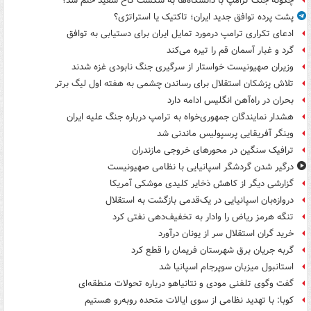
چگونه جنگ ترامپ با دانشگاه‌ها به شکست کاخ سفید ختم شد؟
پشت پرده توافق جدید ایران؛ تاکتیک یا استراتژی؟
ادعای تکراری ترامپ درمورد تمایل ایران برای دستیابی به توافق
گرد و غبار آسمان قم را تیره می‌کند
وزیران صهیونیست خواستار از سرگیری جنگ نابودی غزه شدند
تلاش پزشکان استقلال برای رساندن چشمی به هفته اول لیگ برتر
بحران در راه‌آهن انگلیس ادامه دارد
هشدار نمایندگان جمهوری‌خواه به ترامپ درباره جنگ علیه ایران
وینگر آفریقایی پرسپولیس ماندنی شد
ترافیک سنگین در محورهای خروجی مازندران
درگیر شدن گردشگر اسپانیایی با نظامی صهیونیست
گزارشی دیگر از کاهش ذخایر کلیدی موشکی آمریکا
دروازه‌بان اسپانیایی در یک‌قدمی بازگشت به استقلال
تنگه هرمز ریاض را وادار به تخفیف‌دهی نفتی کرد
خرید گران استقلال سر از یونان درآورد
گربه جریان برق شهرستان فریمان را قطع کرد
استانبول میزبان سوپرجام اسپانیا شد
گفت وگوی تلفنی مودی و نتانیاهو درباره تحولات منطقه‌ای
کوبا: با تهدید نظامی از سوی ایالات متحده روبه‌رو هستیم