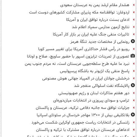
هشدار مقام ارشد یمن به عربستان سعودی
اردوغان: توافقنامه مکه پذیرای مشارکت کشورهای دوست است
ادعای بسنت درباره توافق ایران و آمریکا
نتایج آزمون مدارس سمپاد اعلام شد
تاثیرات منفی جنگ علیه ایران بر بازار کار آمریکا
رونمایی از مختصات جدید تنگۀ هرمز
روبیو در رأس فشار حداکثری آمریکا برای تغییر مسیر کوبا
تصویری از تمرینات ترابزون اسپور با حضور ساویچ، صلاح و اونانا
نبرد ما علیه طرح سلطه‌جویی عربستان است، نه مردم جنوب یمن
پاسخ منفی یک لژیونر به باشگاه پرسپولیس
درخشش جوانان ایران در المپیاد جهانی هوش مصنوعی
پالایشگاه نفت اسلواکی منفجر شد
دور هفتم مذاکرات لبنان و رژیم صهیونیستی
ترامپ و سودای پیروزی در انتخابات میان‌دوره‌ای
جزئیات توافق سه جانبه دفاعی ترکیه، عربستان و پاکستان
بلاتکلیفی بیش از ۱۳۰۰ مهاجر خردسال در سئوتای اسپانیا
زلنسکی در انتخابات ریاست جمهوری اوکراین شکست می‌خورد
ادعاهای عربستان درباره توافق مشترک با ترکیه و پاکستان