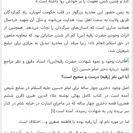
کند و چنین کسی عقوبت را بر خودش روا داشته است.»
به یمن حضور این مخدره بزرگوار در قلب حکومت امویان، راه گم‌کردگان
طریق ولایت به سمت اهل بیت هدایت می‌شوند و مَثَل آن شهید خردسال
همانند مناری است که انسان‌های سرگردان را نجات می‌دهد. همچنین از
اثرات وجودی حضرت رقیه (س) کم اثر شدن جنایاتی بود که معاویه ملعون
در حق اسلام انجام داد؛ زیرا مرقد آن مخدره تبدیل به مرکزی برای تبلیغ
شیعیان شد.
آیا این نام (رقیه) درست و صحیح است؟
اصل وجود دختری چهار ساله برای امام حسین علیه السلام در منابع شیعی
آمده است در کتاب کامل بهائی نوشته علاء الدین طبری (قرن ششم
هجری) قصه دختری چهار ساله که در ماجرای اسارت در خرابه شام در کنار
سر بریده پدر به شهادت رسیده، آمده است.[۱]
اما در مورد نام او، آیا رقیه بوده یا فاطمه صغری و... اختلاف است.
دو خطاب از امام حسین علیه السلام در کربلا در مصادر شیعی آمده است