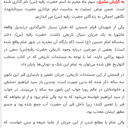
به گزارش مشرق،
سوم ماه محرم به اسم حضرت رقیه (س) نام گذاری شده
است. ضمن عرض تسلیت به مناسبت ایام عزاداری حضرت سیدالشهدا،
نگاهی اجمالی به زندگانی حضرت رقیه (س) می اندازیم.
یکی از شهیدان قیام حسینی که نقش بسیار تاثیرگذاری درتبدیل واقعه
عاشورا به یک جریان سیال تاریخی داشت، حضرت رقیه (س)، دختر
سه‌ساله امام حسین (ع) است (که بارگاه آن مخدره در شهر شام واقع شده
است). بعضی از مورخین درباره وجود تاریخی حضرت رقیه(س) سعی در
شبهه پراکنی دارند، اما با توجه به مستندات تاریخی که در کتاب منتخب
التواریخ نقل شده می‌توان به تمام این شک و دودلی‌ها پایان داد.
در قسمتی از این مستندات تاریخی، جریان تعمیر و بازسازی قبر این بانوی
سه ساله ذکر شده که بدین صورت است: چندین بار سید ابراهیم دمشقی
و خانواده‌اش در عالم رویا خواب این بانوی سه ساله را می‌بینند. در خواب
از سید ابراهیم خواسته می‌شود که به نزد والی شام برود و از او بخواهد که
قبر را تعمیر کنند؛ زیرا داخل قبر آن حضرت آب جمع شده بود و جسم
مطهر ایشان معذب بود.
والی شام با مطلع شدن از این جریان از علما شیعه و سنی خواست که