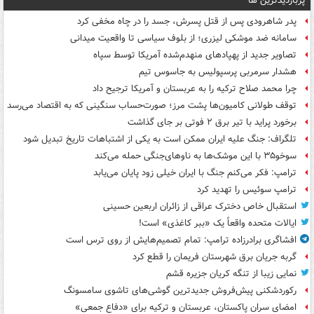
پربازدیدترین ها
پدر شاهرودی پس از قتل پسرش، جسد را در چاه مخفی کرد
سامانه ضد موشکی لیزری؛ از بلوف سیاسی تا واقعیت میدانی
تصاویر جدید از پهپادهای منهدم‌شده آمریکا توسط سپاه
هشدار سرمربی پرسپولیس به جاسوس تیم
چرا محمد صلاح ترکیه را به عربستان و آمریکا ترجیح داد
توقف طولانی کامیون‌ها پشت مرز؛ صورت‌حساب سنگینی که به اقتصاد می‌رسد
برخورد پراید با تیر برق ۲ فوتی بر جای گذاشت
تلگراف: جنگ علیه ایران ممکن است به یکی از اشتباهات تاریخ تبدیل شود
سوخو۳۵ با این موشک‌ها به ناوهای‌جنگی حمله می‌کند
ترامپ: فکر می‌کنم جنگ با ایران خیلی زود پایان می‌یابد
ترامپ سوئیس را تهدید کرد
استقبال خاص دخترک عراقی از زائران اربعین حسینی
ایالات متحده واقعاً یک «ببر کاغذی» است!
افشاگری برادرزاده ترامپ: تمام تصمیم‌هایش از روی ترس است
گربه جریان برق شهرستان فریمان را قطع کرد
نمایی زیبا از تنگه کریان جزیره قشم
رکوردشکنی پیش‌فروش جدیدترین گوشی‌های تاشوی سامسونگ
امضای سران پاکستان، عربستان و ترکیه برای «دفاع جمعی»