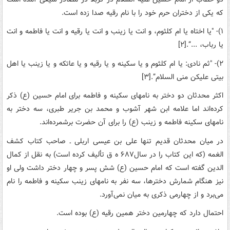
که یکی از دختران حرم خود را با نام رقیه صدا زده است.
۱)- "یا اختاه یا ام کلثوم، و انت یا زینب و انت یا رقیه و انت یا فاطمه و انت
یا رباب، ...”.[۲]
۲)- "ثم نادی: یا ام کلثوم و یا سکینه و یا رقیه و یا عاتکه و یا زینب یا اهل
بیتی علیکن منی السلام”.[۳]
اکثر محدثان دو دختر به نامهای سکینه و فاطمه برای امام حسین (ع) ذکر
کرده‌اند اما علامه ابن شهر آشوب و محمد بن جریر طبری، سه دختر به
نامهای سکینه فاطمه و زینب (ع) را برای آن حضرت برشمرده‌اند.
در میان محدثان قدیم تنها علی بن عیسی اربلی ـ صاحب کتاب کشف
الغمه (که این کتاب را در سال۶۸۷ ه ق تألیف کرده است) به نقل از کمال
الدین گفته است که امام حسین (ع) شش پسر و چهار دختر داشت ولی او
نیز هنگام شمارش دخترها، سه نفر به نامهای زینب سکینه و فاطمه را نام
می‌برد و از چهارمی ذکری به میان نمی‌آورد.
احتمال دارد که چهارمین دختر همین رقیه (ع) بوده است.