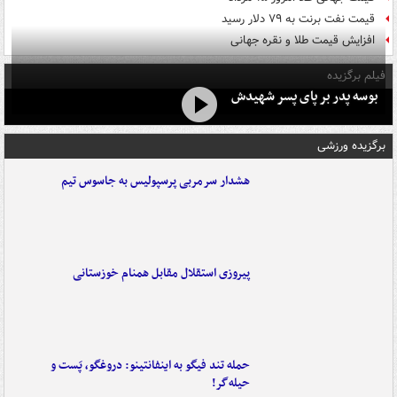
قیمت نفت برنت به ۷۹ دلار رسید
افزایش قیمت طلا و نقره جهانی
فیلم برگزیده
بوسه‌ پدر بر پای پسر شهیدش
برگزیده ورزشی
هشدار سرمربی پرسپولیس به جاسوس تیم
پیروزی استقلال مقابل همنام خوزستانی
حمله تند فیگو به اینفانتینو: دروغگو، پَست‌ و
حیله‌گر!