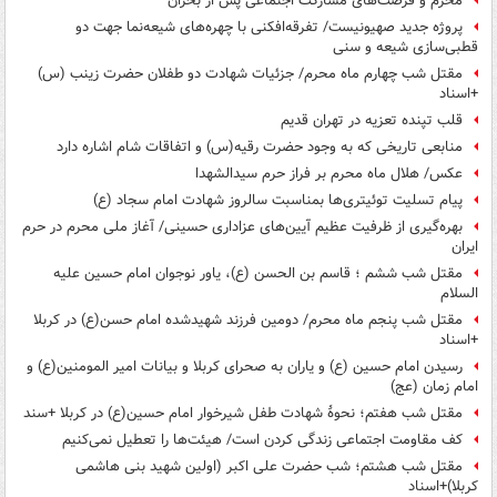
محرم و فرصت‌های مشارکت اجتماعی پس از بحران
پروژه جدید صهیونیست/ تفرقه‌افکنی با چهره‌های شیعه‌نما جهت دو
قطبی‌سازی شیعه و سنی
مقتل شب چهارم ماه محرم/ جزئیات شهادت دو طفلان حضرت زینب (س)
+اسناد
قلب تپنده تعزیه در تهران قدیم
منابعی تاریخی که به وجود حضرت رقیه(س) و اتفاقات شام اشاره دارد
عکس/ هلال ماه محرم بر فراز حرم سیدالشهدا
پیام تسلیت توئیتری‌ها بمناسبت سالروز شهادت امام سجاد (ع)
بهره‌گیری از ظرفیت عظیم آیین‌های عزاداری حسینی/ آغاز ملی محرم در حرم
ایران
مقتل شب ششم ؛ قاسم بن الحسن (ع)، یاور نوجوان امام حسین علیه
السلام
مقتل شب پنجم ماه محرم/ دومین فرزند شهیدشده امام حسن(ع) در کربلا
+اسناد
رسیدن امام حسین (ع) و یاران به صحرای کربلا و بیانات امیر المومنین(ع) و
امام زمان (عج)
مقتل شب هفتم؛ نحوۀ شهادت طفل شیرخوار امام حسین(ع) در کربلا +سند
کف مقاومت اجتماعی زندگی کردن است/ هیئت‌ها را تعطیل نمی‌کنیم
مقتل شب هشتم؛ شب حضرت علی اکبر (اولین شهید بنی هاشمی
کربلا)+اسناد