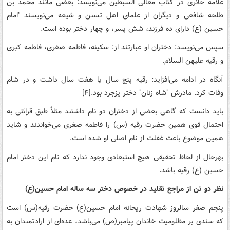
علامه حائری در کتاب معالی السبطین می‌نویسد: بعضی مانند محمد بن
طلحه شافعی و دیگران از علمای اهل تسنن و شیعه می‌نویسند "امام
حسین (ع) دارای ده فرزند، شش پسر، و چهار دختر بوده است.
سپس می‌نویسد: دختران او عبارتند از: سکینه، فاطمه صغری، فاطمه کبری
و رقیه علیهن السلام.
آنگاه در ادامه می‌افزاید: رقیه پنج سال یا هفت سال داشت و در شام
وفات کرد. مادرش "شاه زنان" دختر یزجرد بود.[۴]
باید دانست که گاهی بعضی از دختران دو نام داشتند مثلاً طبق قرائتی به
احتمال قوی همین حضرت رقیه (س) را فاطمه صغری می‌خواندند و شاید
همین موضوع باعث غفلت از نام اصلی او شده است.
بهرحال از لحاظ تحقیقی هیچ استبعادی وجود ندارد که نام این دختر امام
حسین (ع) رقیه باشد.
نظر دو تن از مراجع تقلید در خصوص دختر سه ساله امام حسین‌(ع)
پنجم صفر سالروز شهادت ریحانه امام حسین(ع) حضرت رقیه‌(س) است
که سندی بر مظلومیت خاندان پیامبر(ص) می‌باشد، عده‌ای از ارادتمندان به