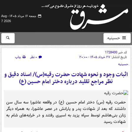
جمعه ۱۶ مرداد ۱۴۰۵ -
Aug
7 2026
حسینیه
کد خبر
1728430
تاریخ انتشار:
۲۷ خرداد ۱۴۰۵ - ۲۰:۰۰
۰ نظر
چاپ
حسینیه
اثبات وجود و نحوه شهادت حضرت رقیه(س)/ اسناد دقیق و
نظر مراجع تقلید درباره دختر امام حسین (ع)
حضرت رقیه (س) دختر امام حسین (ع) در واقعه عاشورا سه سال سن
داشتند که بعد از شهادت پدر و یارانش در عصر عاشورا، به همراه دیگر
زنان بنی‌هاشم توسط سپاه یزید به اسیری رفتند و در خرابه‌های شام به
شهادت رسید