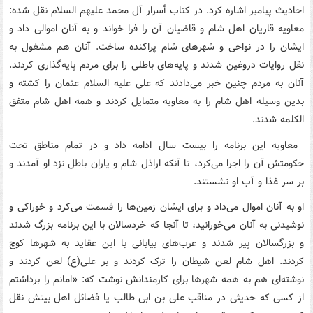
احادیث پیامبر اشاره کرد. در کتاب أسرار آل محمد علیهم السلام نقل شده:
معاویه قاریان اهل شام‌ و قاضیان آن را فرا خواند و به آنان ‌اموالی داد و
ایشان را در نواحی و شهرهای شام پراکنده ساخت. آنان هم مشغول به
نقل روایات دروغین شدند و پایه‌های باطلی را برای مردم پایه‌گذاری کردند.
آنان به مردم چنین خبر می‌دادند که علی علیه السلام عثمان را کشته و
بدین وسیله اهل شام را به معاویه متمایل کردند و همه اهل شام متفق
الکلمه شدند.
‌ معاویه این برنامه را بیست سال ادامه داد و در تمام مناطق تحت
حکومتش آن را اجرا می‌کرد، تا آنکه اراذل شام و یاران باطل نزد او آمدند و
بر سر غذا و آب او نشستند.
او به آنان اموال می‌داد و برای ایشان زمین‌ها را قسمت می‌کرد و خوراکی و
نوشیدنی به آنان می‌خورانید، تا آنجا که خردسالان با این برنامه بزرگ شدند
و بزرگسالان پیر شدند و عرب‌های بیابانی با این عقاید به شهرها کوچ
کردند. اهل شام لعن شیطان را ترک کردند و بر علی(ع) لعن کردند و
نوشته‌ای هم به همه شهرها برای کارمندانش نوشت که: «امانم را برداشتم
از کسی که حدیثی در مناقب علی بن ابی طالب یا فضائل اهل بیتش نقل