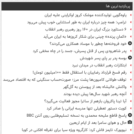
پربازدیدترین ها
یاوه‌گویی تولیدکننده موشک کروز اوکراینی علیه ایران
ترامپ: همه چیز درباره ایران به طور استثنایی خوب پیش می‌رود
۶ دستاورد بزرگ ایران در ۱۶۰ روز رهبری رهبر انقلاب
«کمانِ پرنده» چینی برای شکار کروزها به ایران می‌آید
خود فروخته‌ها چطور با موساد همکاری می‌کردند؟
پدر شاهرودی پس از قتل پسرش، جسد را در چاه مخفی کرد
بوسه‌ پدر بر پای پسر شهیدش
ابتکارات رهبر انقلاب در میدان نبرد
رقم فسخ قرارداد رضاییان با استقلال فقط ۱۰۰میلیون تومان!
توقف طولانی کامیون‌ها پشت مرز؛ صورت‌حساب سنگینی که به اقتصاد می‌رسد
واکنش عالیشاه بعد از پیوستن به گل‌گهر
آنچه رهبر شهید سال‌ها پیش دیده بودند
آیا تینا پاکروان بازهم از ساترا مجوز فعالیت می‌گیرد؟
کویت دستور تعطیلی تنها مدرسه ایرانی را صادر کرد
پاسخ قاطع ملیحه محمدی به نسخه تسلیم‌طلبی روی آنتن BBC
حال و هوای سامرا بعد از ایام اربعین
نیویورک تایمز فاش کرد: کارگروه ویژه سیا برای تفرقه افکنی در کوبا