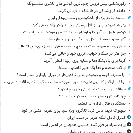
رکوردشکنی پیش‌فروش جدیدترین گوشی‌های تاشوی سامسونگ
حادثه غرق‌شدگی در طاقانک ۲ قربانی گرفت
مسجد جامع یزد، از باشکوه‌ترین معماری‌های ایران
پدر شاهرودی پس از قتل پسرش، جسد را در چاه مخفی کرد
دردسر همزمان آمریکا و اوکراین با ته کشیدن موشک های پاتریوت
آثار مخرب مصرف الکل و سیگار در بروز بیماری‌ها
اذعان رسانه صهیونیست به موج بی‌سابقه فرار از سرزمین‌های اشغالی
چرا مغز در هنگام خواب، انرژی خود را خالی می‌کند؟
گرما برای پالایشگاه‌ها و منابع برق اروپا اضطرار آفرید
ایالات متحده واقعاً یک «ببر کاغذی» است!
آیا مصرف قهوه و نوشیدنی‌های کافئین‌دار در دوران بارداری مجاز است؟
توقف طولانی کامیون‌ها پشت مرز؛ صورت‌حساب سنگینی که به اقتصاد می‌رسد
حماقت ترامپ با ذخایر انرژی جهان چه کرد؟
چرا تابستان فصل محبوب میکروب‌هاست؟
دستگیری قاتل فراری در نوشهر
نیویورک تایمز فاش کرد: کارگروه ویژه سیا برای تفرقه افکنی در کوبا
کنترل کامل تنگه هرمز در دست ایران!
پرچم سیاه بر فراز گنبد حسینی همچنان در اهتزاز است
ماجرای پیاده روی اربعین حاج رمضان