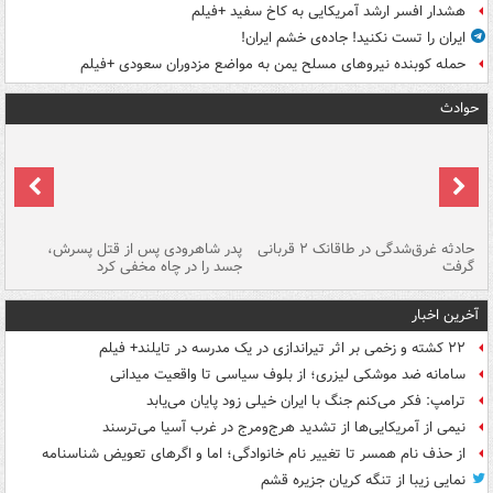
هشدار افسر ارشد آمریکایی به کاخ سفید +فیلم
ایران را تست نکنید! جاده‌ی خشم ایران!
حمله کوبنده نیروهای مسلح یمن به مواضع مزدوران سعودی +فیلم
حوادث
شته
حادثه غرق‌شدگی در طاقانک ۲ قربانی
پدر شاهرودی پس از قتل پسرش،
دس
گرفت
جسد را در چاه مخفی کرد
آخرین اخبار
۲۲ کشته و زخمی بر اثر تیراندازی در یک مدرسه در تایلند+ فیلم
سامانه ضد موشکی لیزری؛ از بلوف سیاسی تا واقعیت میدانی
ترامپ: فکر می‌کنم جنگ با ایران خیلی زود پایان می‌یابد
نیمی از آمریکایی‌ها از تشدید هرج‌ومرج در غرب آسیا می‌ترسند
از حذف نام همسر تا تغییر نام خانوادگی؛ اما و اگرهای تعویض شناسنامه
نمایی زیبا از تنگه کریان جزیره قشم