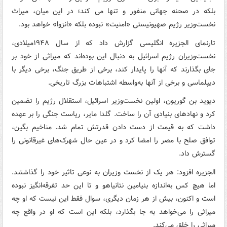
بلکه در صحنه جهانی منفور و تنها می کند؛ در این میان، میراث
نخست‌وزیر رژیم صهیونیستی «امنیت» نبوده بلکه «انزوا» خواهد بود.
تارنمای الجزیره انگلیسی گزارش داد که از سال ۱۹۴۸میلادی،
نخست‌وزیران رژیم اسرائیل به دنبال این بوده‌اند که میراثی از خود بر
جای بگذارند که آنها را پایدار کند، برخی از طریق جنگ، برخی دیگر با
دیپلماسی و برخی از آنها به‌واسطه اشتباهات بزرگ تاریخی.
دیوید بن گوریون، اولین نخست‌وزیر اسرائیل، استقلال رژیم را تضمین
کرد و نهادهای بنیادی آن را ساخت. گلدا مایر، ریاست جنگی را بر عهده
داشت که به قیمت از دست دادن قدرتش تمام شد. مناخیم بگین،
توافق صلح با مصر را امضا کرد و در عین حال شهرک‌های غیرقانونی را
گسترش داد.
الجزیره افزود: هر یک از نخست وزیران به نوعی تاثیر خود را گذاشتند.
اما هیچ کس به‌اندازه بنیامین نتانیاهو و تا این حد تفرقه‌انگیز نبوده
است و اکنون، بیش از هر زمان دیگری، سوال فقط این نیست که او چه
میراثی را می‌خواهد به جا بگذارد، بلکه این است که او در واقع چه
میراثی را خلق می‌کند.