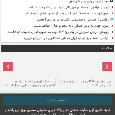
بوسه‌ پدر بر پای پسر شهیدش
رایزنی عراقچی و همتای موریتانی خود درباره تحولات منطقه
موج تهدید علیه قضات آمریکایی پس از صدور حکم علیه ترامپ
روایتی از همدلی و همسویی ملت‌ها در مراسم اربعین
یمن: جهان به‌زودی صدای ناله سعودی‌ها را خواهد شنید
یونیفل: ارتش اسرائیل در یک روز ۱۱۳ توپ به جنوب لبنان شلیک کرده است
ترامپ: همه چیز درباره ایران به طور استثنایی خوب پیش می‌رود
سلامت
ت
چرا مغز در هنگام خواب، انرژی خود را
آیا مصرف قهوه و نوشیدنی‌های
چر
خالی می‌کند؟
کافئین‌دار در دوران بارداری مجاز است؟
می
نسخه دسکتاپ
کليه حقوق اين سايت متعلق به پایگاه خبري-تحليلي مشرق نيوز می باشد و
استفاده از مطالب آن با ذکر منبع بلامانع است.