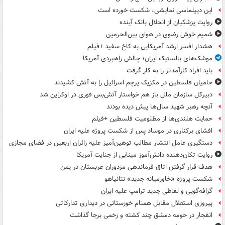
این دیپلماسی نمایشی، شکست خورده است
روایت پزشکیان از انحلال بانک آینده
شمیم خوش رضوی در هوای بین‌الحرمین
هشدار افسر ارشد آمریکایی به کاخ سفید +فیلم
موشک‌های بالستیک ایران؛ چالش راهبردی آمریکا
باید افراد کارآمدتر را به کار گرفت
حامیان فلسطین در مکزیک پرچم اسرائیل را به آتش کشیدند
دبیرکل سازمان ملل باز هم خواستار آتش‌بس فوری در اوکراین شد
آنچه رهبر شهید سال‌ها پیش دیده بودند
حمایت هلندی‌ها از مظلومیت فلسطین +فیلم
افشای برکناری در موساد پس از شکست پروژه علیه ایران
دستگیری عامل انتشار مطالب توهین‌آمیز علیه زائران اربعین در فضای مجازی
روایت تکان‌دهنده دانش‌آموز مینابی از جنایت آمریکا
هدف قرار گرفتن اتاق‌ فرماندهی مزدوران عربستان در یمن
شکست پروژه «خاورمیانه جدید» نتانیاهو
گزافه‌گویی و لفاظی جدید ترامپ علیه ایران
پیروزی استقلال مقابل همنام خوزستانی در دیداری تدارکاتی
انفجار در حومه دمشق چند کشته و زخمی برجا گذاشت