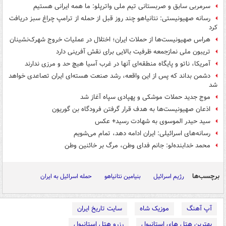
سرمربی سابق و صربستانی تیم ملی واترپلو: ما همه ایرانی هستیم
رسانه صهیونیستی: نتانیاهو چند روز قبل از حمله از ترامپ چراغ سبز دریافت
کرد
هراس صهیونیست‌ها از حملات ایران؛ اختلال در عملیات خروج شهرک‌نشینان
تریبون ملی نمازجمعه ظرفیت بالایی برای نقش آفرینی دارد
آمریکا، ناتو و پایگاه منطقه‌ای آنها در غرب آسیا هیچ حد و مرزی ندارند
دشمن بداند که پس از این واقعه، رشد صنعت هسته‌ای ایران تصاعدی خواهد
شد
موج جدید حملات موشکی و پهپادی سپاه آغاز شد
اذعان صهیونیست‌ها به هدف قرار گرفتن فرودگاه بن گوریون
سید حیدر الموسوی به شهادت رسید+ عکس
رسانه‌های اسرائیلی: ایران ادامه دهد، تمام می‌شویم
محمد خدابنده‌لو: جانم فدای وطن، مرگ بر خائنین وطن
برچسب‌ها
رژیم اسرائیل
بنیامین نتانیاهو
حمله اسرائیل به ایران
آپ آهنگ
موزیک شاه
سایت تاریخ ایران
بهترین هتل های استانبول
رزرو هتل استانبول