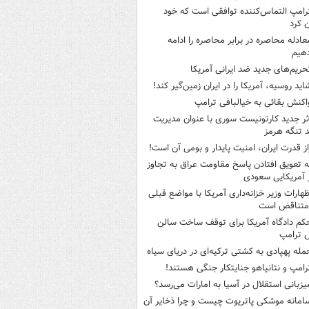
رامپ التماس‌کننده توافقی است که خود
ن کرد
عادله محاصره در برابر محاصره را ادامه
هیم
حریم‌های جدید ضد ایرانی آمریکا
اید روسیه، آمریکا را در ایران زمین‌گیر کند!
اکنش بقائی به خیالبافی ترامپ
ثر جدید کارتونیست سوری با عنوان مدیریت
 تنگه هرمز
از قدرت ایران، امنیت پایدار و بومی آن است!
ه تعویق افتادن پاسخ مقاومت عراق به تجاوز
 آمریکایی سعودی
ظهارات وزیر خزانه‌داری آمریکا با مواضع قبلی
متناقض است
کم دادگاه آمریکا برای توقف ساخت سالن
 ترامپ
مله پهپادی به کشتی ترکیه‌ای در دریای سیاه
رامپ و نتانیاهو جنایتکار جنگی هستند!
یزبانی استقلال در آسیا به امارات می‌رسد؟
امانه موشکی پاتریوت چیست و چرا ذخایر آن