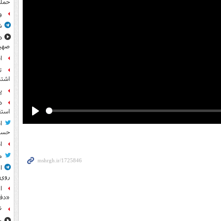
حمله
و
ش
د
صهی
ا
ت
اشتب
پ
د
استق
Play
ا
حسی
ا
م
ا
روی
ا
«دف
۶ فوتی و ۵ مصدوم بر ا