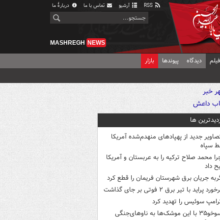
RSS
آرشیو
تماس با ما
دربارهٔ ما
MASHREGH
NEWS
یلم
دیدگاه
پیوندها
بازار
زدیدترین ها
صاویر جدید از پهپادهای منهدم‌شده آمریکا
ط سپاه
را محمد صلاح ترکیه را به عربستان و آمریکا
ح داد
ربه جریان برق شهرستان فریمان را قطع کرد
خورد پراید با تیر برق ۲ فوتی بر جای گذاشت
رامپ سوئیس را تهدید کرد
سوخو۳۵ با این موشک‌ها به ناوهای‌جنگی