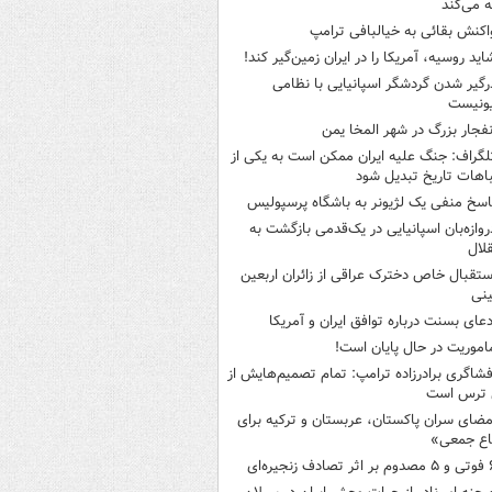
 می‌کند
اکنش بقائی به خیالبافی ترامپ
اید روسیه، آمریکا را در ایران زمین‌گیر کند!
رگیر شدن گردشگر اسپانیایی با نظامی
ونیست
نفجار بزرگ در شهر المخا یمن
لگراف: جنگ علیه ایران ممکن است به یکی از
اهات تاریخ تبدیل شود
اسخ منفی یک لژیونر به باشگاه پرسپولیس
روازه‌بان اسپانیایی در یک‌قدمی بازگشت به
لال
ستقبال خاص دخترک عراقی از زائران اربعین
نی
دعای بسنت درباره توافق ایران و آمریکا
اموریت در حال پایان است!
فشاگری برادرزاده ترامپ: تمام تصمیم‌هایش از
 ترس است
مضای سران پاکستان، عربستان و ترکیه برای
اع جمعی»
ثر تصادف زنجیره‌ای