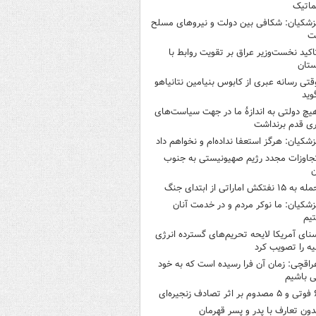
ماتیک
زشکیان: شکافی بین دولت و نیروهای مسلح
ت
اکید نخست‌وزیر عراق بر تقویت روابط با
ستان
قتی رسانه عبری از کابوس بنیامین نتانیاهو
وید
یچ دولتی به اندازۀ ما در جهت سیاست‌های
ی قدم برنداشت
زشکیان: هرگز استعفا نداده‌ام و نخواهم داد
جاوزات مجدد رژیم صهیونیستی به جنوب
ن
 به ۱۵ نفتکش‌ اماراتی از ابتدای جنگ
زشکیان: ما نوکر مردم و در خدمت آنان
یم
نای آمریکا لایحه تحریم‌های گسترده انرژی
ه را تصویب کرد
راقچی: زمان آن فرا رسیده است که به خود
 باشیم
ثر تصادف زنجیره‌ای
دون تعارف با پدر و پسر قهرمان