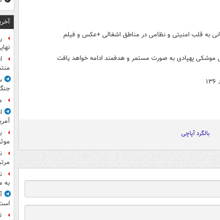
ص
آخری
نهای
ا
منت
س
۱
جنگ
م
ا
آمری
ب
بالگرد آپاچی
موثر
ن
مرتب
ن
به م
آ
است
ت