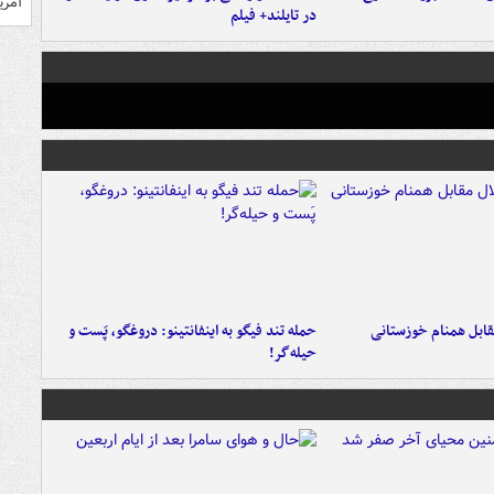
آمری
در تایلند+ فیلم
قابل همنام خوزستانی
حمله تند فیگو به اینفانتینو: دروغگو، پَست‌ و
حیله‌گر!