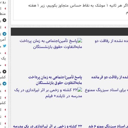
رو ب
١٠٠١ موشک و پهباد مافوق صوت، همزمان روانۀ دشمن باد. اگر هر ثانیه ١ موشک به نقاط حساس متجاوز بکوبیم، زیر ١ هفته
ا
م
منطق
ب
ا
ت
آمری
م
یک 
خ
م
ه از رفاقت دو فرمانده‌
پاسخ تأمین‌اجتماعی به زمان پرداخت
کشی
مابه‌التفاوت حقوق بازنشستگان
ش
ه
ا
کشو
ا
ن
ت
ای اسناد سبزرنگ ممنوع شد
۲۲ کشته و زخمی بر اثر تیراندازی در یک مدرسه