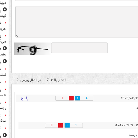
دیپل
پ
نیس
ت
عرب
و
می‌گ
ه
رهبر
پ
ت
لبنا
انتشار یافته: 7
در انتظار بررسی: 2
حمله
پ
هست
پاسخ
1
4
س
.
روسی
ع
متکی
۱۶:۲
0
1
۶ فوتی و ۵ مصدوم بر ا
برسه
ب