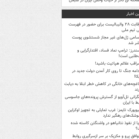
حنه ای نادر از حیات وحش ایران در سبلان
ن اخبار
رقابت ۲۸ والیبالیست برای حضور در فهرست
ی تیم ملی
سامی ژل‌های غیر مجاز شستشوی پوست
شر شد
ندرز: ترامپ نماد فساد، اقتدارگرایی و
‌طلبی است!
راقب علائم هپاتیت باشید!
دامه جنگ تا روی کار آمدن دولت جدید در
کا!
اغچه‌های خانگی در کاهش خطر ابتلا به دیابت
ند
گرانی تل‌آویو از گسترش پرونده‌های جاسوسی
ط با ایران
یویورک تایمز: غرب تمایلی به تجهیز اوکراین
وشک‌های رهگیر ندارد
یا از نفوذ نتانیاهو در واشنگتن کاسته شده
؟
وافق پرو و مکزیک بر سر ازسرگیری روابط