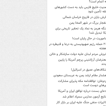
ه اتمام است؟
منیت خلیج فارس باید به دست کشورهای
ه تأمین شود
ارش باران در فاروج خراسان شمالی
نفجار بزرگ در شهر المخا یمن
نگه هرمز به نماد یک تحقیر تاریخی برای
کا تبدیل شد!
اموریت در حال پایان است!
۲۰ حمله رژیم صهیونیستی به درعا و قنیطره در
هفته
یزش مردم لبنان علیه دولت سازشکار و خائن
عترضان آرژانتینی پرچم آمریکا را پایین
دند
کاف‌های عمیق در اسرائیل!
شدار مقام ارشد یمن به عربستان سعودی
ردوغان: توافقنامه مکه پذیرای مشارکت
رهای دوست است
دعای بسنت درباره توافق ایران و آمریکا
تایج آزمون مدارس سمپاد اعلام شد
اثیرات منفی جنگ علیه ایران بر بازار کار