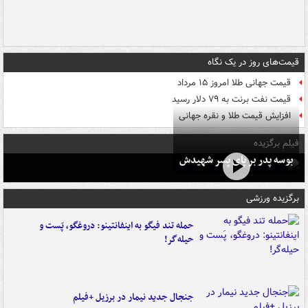
قیمت‌های روز در یک نگاه
قیمت جهانی طلا امروز ۱۵ مرداد
قیمت نفت برنت به ۷۹ دلار رسید
افزایش قیمت طلا و نقره جهانی
فیلم برگزیده
بوسه‌ پدر بر پای پسر شهیدش
برگزیده ورزشی
حمله تند فیگو به اینفانتینو: دروغگو، پَست‌ و
حیله‌گر!
جنجال جدید نیمار در برزیل +فیلم