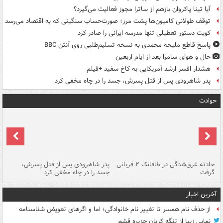
آیا تینا پاکروان بازهم از ساترا مجوز فعالیت می‌گیرد؟
توقف طولانی کامیون‌ها پشت مرز؛ صورت‌حساب سنگینی که به اقتصاد می‌رسد
کویت دستور تعطیلی تنها مدرسه ایرانی را صادر کرد
پاسخ قاطع ملیحه محمدی به نسخه تسلیم‌طلبی روی آنتن BBC
حال و هوای سامرا بعد از ایام اربعین
هشدار افسر ارشد آمریکایی به کاخ سفید +فیلم
پدر شاهرودی پس از قتل پسرش، جسد را در چاه مخفی کرد
حوادث
شته
حادثه غرق‌شدگی در طاقانک ۲ قربانی
پدر شاهرودی پس از قتل پسرش،
دس
گرفت
جسد را در چاه مخفی کرد
آخرین اخبار
از حذف نام همسر تا تغییر نام خانوادگی؛ اما و اگرهای تعویض شناسنامه
نمایی زیبا از تنگه کریان جزیره قشم