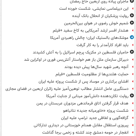
ماجرای پیاده روی اربعین حاج رمضان
این دیپلماسی نمایشی، شکست خورده است
روایت پزشکیان از انحلال بانک آینده
شمیم خوش رضوی در هوای بین‌الحرمین
هشدار افسر ارشد آمریکایی به کاخ سفید +فیلم
موشک‌های بالستیک ایران؛ چالش راهبردی آمریکا
باید افراد کارآمدتر را به کار گرفت
حامیان فلسطین در مکزیک پرچم اسرائیل را به آتش کشیدند
دبیرکل سازمان ملل باز هم خواستار آتش‌بس فوری در اوکراین شد
آنچه رهبر شهید سال‌ها پیش دیده بودند
حمایت هلندی‌ها از مظلومیت فلسطین +فیلم
افشای برکناری در موساد پس از شکست پروژه علیه ایران
دستگیری عامل انتشار مطالب توهین‌آمیز علیه زائران اربعین در فضای مجازی
روایت تکان‌دهنده دانش‌آموز مینابی از جنایت آمریکا
هدف قرار گرفتن اتاق‌ فرماندهی مزدوران عربستان در یمن
شکست پروژه «خاورمیانه جدید» نتانیاهو
گزافه‌گویی و لفاظی جدید ترامپ علیه ایران
پیروزی استقلال مقابل همنام خوزستانی در دیداری تدارکاتی
انفجار در حومه دمشق چند کشته و زخمی برجا گذاشت