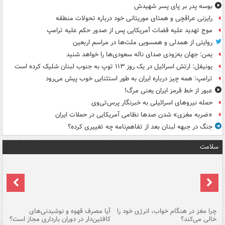
بوسه‌ پدر بر پای پسر شهیدش
رایزنی عراقچی و همتای موریتانی خود درباره تحولات منطقه
موج تهدید علیه قضات آمریکایی پس از صدور حکم علیه ترامپ
روایتی از همدلی و همسویی ملت‌ها در مراسم اربعین
یمن: جهان به‌زودی صدای ناله سعودی‌ها را خواهد شنید
یونیفل: ارتش اسرائیل در یک روز ۱۱۳ توپ به جنوب لبنان شلیک کرده است
ترامپ: همه چیز درباره ایران به طور استثنایی خوب پیش می‌رود
عبور از خط قرمز ایران یعنی مرگ!
حمله نیروهای اسرائیلی به خبرنگار پرس‌تی‌وی
«ضربه مغزی» شدن صدها نظامی آمریکایی در حملات ایران
جنگ در جبهه لبنان بعد از تفاهم‌نامه چه تغییری کرده؟
سلامت
ت
چرا مغز در هنگام خواب، انرژی خود را
آیا مصرف قهوه و نوشیدنی‌های
چر
خالی می‌کند؟
کافئین‌دار در دوران بارداری مجاز است؟
می