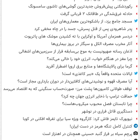
رکوردشکنی پیش‌فروش جدیدترین گوشی‌های تاشوی سامسونگ
حادثه غرق‌شدگی در طاقانک ۲ قربانی گرفت
مسجد جامع یزد، از باشکوه‌ترین معماری‌های ایران
پدر شاهرودی پس از قتل پسرش، جسد را در چاه مخفی کرد
دردسر همزمان آمریکا و اوکراین با ته کشیدن موشک های پاتریوت
آثار مخرب مصرف الکل و سیگار در بروز بیماری‌ها
اذعان رسانه صهیونیست به موج بی‌سابقه فرار از سرزمین‌های اشغالی
چرا مغز در هنگام خواب، انرژی خود را خالی می‌کند؟
گرما برای پالایشگاه‌ها و منابع برق اروپا اضطرار آفرید
ایالات متحده واقعاً یک «ببر کاغذی» است!
آیا مصرف قهوه و نوشیدنی‌های کافئین‌دار در دوران بارداری مجاز است؟
توقف طولانی کامیون‌ها پشت مرز؛ صورت‌حساب سنگینی که به اقتصاد می‌رسد
حماقت ترامپ با ذخایر انرژی جهان چه کرد؟
چرا تابستان فصل محبوب میکروب‌هاست؟
دستگیری قاتل فراری در نوشهر
نیویورک تایمز فاش کرد: کارگروه ویژه سیا برای تفرقه افکنی در کوبا
کنترل کامل تنگه هرمز در دست ایران!
پرچم سیاه بر فراز گنبد حسینی همچنان در اهتزاز است