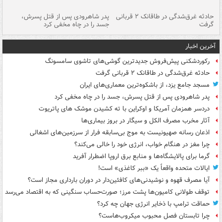
شته
حادثه غرق‌شدگی در طاقانک ۲ قربانی
پدر شاهرودی پس از قتل پسرش،
دس
گرفت
جسد را در چاه مخفی کرد
آخرین اخبار
رکوردشکنی پیش‌فروش جدیدترین گوشی‌های تاشوی سامسونگ
حادثه غرق‌شدگی در طاقانک ۲ قربانی گرفت
مسجد جامع یزد، از باشکوه‌ترین معماری‌های ایران
پدر شاهرودی پس از قتل پسرش، جسد را در چاه مخفی کرد
دردسر همزمان آمریکا و اوکراین با ته کشیدن موشک های پاتریوت
آثار مخرب مصرف الکل و سیگار در بروز بیماری‌ها
اذعان رسانه صهیونیست به موج بی‌سابقه فرار از سرزمین‌های اشغالی
چرا مغز در هنگام خواب، انرژی خود را خالی می‌کند؟
گرما برای پالایشگاه‌ها و منابع برق اروپا اضطرار آفرید
ایالات متحده واقعاً یک «ببر کاغذی» است!
آیا مصرف قهوه و نوشیدنی‌های کافئین‌دار در دوران بارداری مجاز است؟
توقف طولانی کامیون‌ها پشت مرز؛ صورت‌حساب سنگینی که به اقتصاد می‌رسد
حماقت ترامپ با ذخایر انرژی جهان چه کرد؟
چرا تابستان فصل محبوب میکروب‌هاست؟