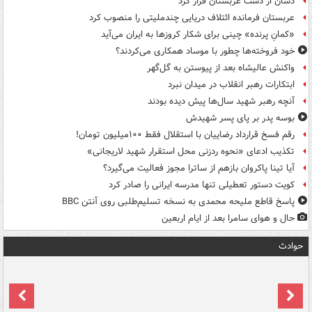
دشان از دست عربستان فرار کرد
عربستان فرمانده ائتلاف دریایی چندملیتی را منصوب کرد
«کمانِ پرنده» چینی برای شکار کروزها به ایران می‌آید
خود فروخته‌ها چطور با موساد همکاری می‌کردند؟
واکنش عالیشاه بعد از پیوستن به گل‌گهر
ابتکارات رهبر انقلاب در میدان نبرد
آنچه رهبر شهید سال‌ها پیش دیده بودند
بوسه‌ پدر بر پای پسر شهیدش
رقم فسخ قرارداد رضاییان با استقلال فقط ۱۰۰میلیون تومان!
تکذیب ادعای «نحوه ردزنی محل استقرار شهید لاریجانی»
آیا تینا پاکروان بازهم از ساترا مجوز فعالیت می‌گیرد؟
کویت دستور تعطیلی تنها مدرسه ایرانی را صادر کرد
پاسخ قاطع ملیحه محمدی به نسخه تسلیم‌طلبی روی آنتن BBC
حال و هوای سامرا بعد از ایام اربعین
حوادث