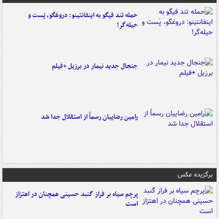
حمله تند فیگو به اینفانتینو: دروغگو، پَست‌ و
حیله‌گر!
جنجال جدید نیمار در برزیل +فیلم
رامین رضاییان رسماً از استقلال جدا شد
برگزیده عکس
پرچم سیاه بر فراز گنبد حسینی همچنان در اهتزاز
است