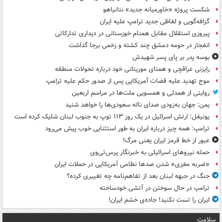
شکست پروژه «خاورمیانه جدید» نتانیاهو
گزافه‌گویی و لفاظی جدید ترامپ علیه ایران
پیروزی استقلال مقابل همنام خوزستانی در دیداری تدارکاتی
انفجار در حومه دمشق چند کشته و زخمی برجا گذاشت
بوسه‌ پدر بر پای پسر شهیدش
رایزنی عراقچی و همتای موریتانی خود درباره تحولات منطقه
موج تهدید علیه قضات آمریکایی پس از صدور حکم علیه ترامپ
روایتی از همدلی و همسویی ملت‌ها در مراسم اربعین
یمن: جهان به‌زودی صدای ناله سعودی‌ها را خواهد شنید
یونیفل: ارتش اسرائیل در یک روز ۱۱۳ توپ به جنوب لبنان شلیک کرده است
ترامپ: همه چیز درباره ایران به طور استثنایی خوب پیش می‌رود
عبور از خط قرمز ایران یعنی مرگ!
حمله نیروهای اسرائیلی به خبرنگار پرس‌تی‌وی
«ضربه مغزی» شدن صدها نظامی آمریکایی در حملات ایران
جنگ در جبهه لبنان بعد از تفاهم‌نامه چه تغییری کرده؟
ترامپ در حال سوختن در آتشی خودساخته
ایران را تست نکنید! جاده‌ی خشم ایران!
سلامت