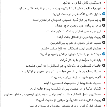
دستگیری قاتل فراری در نوشهر
نیویورک تایمز فاش کرد: کارگروه ویژه سیا برای تفرقه افکنی در کوبا
کنترل کامل تنگه هرمز در دست ایران!
پرچم سیاه بر فراز گنبد حسینی همچنان در اهتزاز است
ماجرای پیاده روی اربعین حاج رمضان
این دیپلماسی نمایشی، شکست خورده است
روایت پزشکیان از انحلال بانک آینده
شمیم خوش رضوی در هوای بین‌الحرمین
هشدار افسر ارشد آمریکایی به کاخ سفید +فیلم
موشک‌های بالستیک ایران؛ چالش راهبردی آمریکا
باید افراد کارآمدتر را به کار گرفت
حامیان فلسطین در مکزیک پرچم اسرائیل را به آتش کشیدند
دبیرکل سازمان ملل باز هم خواستار آتش‌بس فوری در اوکراین شد
آنچه رهبر شهید سال‌ها پیش دیده بودند
حمایت هلندی‌ها از مظلومیت فلسطین +فیلم
افشای برکناری در موساد پس از شکست پروژه علیه ایران
دستگیری عامل انتشار مطالب توهین‌آمیز علیه زائران اربعین در فضای مجازی
روایت تکان‌دهنده دانش‌آموز مینابی از جنایت آمریکا
هدف قرار گرفتن اتاق‌ فرماندهی مزدوران عربستان در یمن