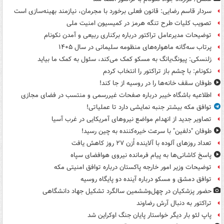
سردار قاسم رضایی: قانون فعلی برخورد با مجرمان، نیازمند بهینه‌سازی است
تصویب کلیات طرح تنگه هرمز در کمیسیون امنیت ملی
توضیحات مدیرعامل تراکتور درباره برکناری ربیعی و آمدن نکونام
پرتاب سه‌گانه ماهواره‌های منظومه سلیمانی در سال ۱۴۰۵
زلنسکی: پیونگ‌یانگ به مسکو کمک می‌کند، سئول به کمک ما بیاید
نکونام: با چشم باز تراکتور را انتخاب کردم
طوفان سقف خانه‌ها را در روسیه از جا ‌کند!
اطلاعیه باشگاه خیبر درباره صفحات غیررسمی و منتسب در فضای مجازی
توافق مکه بیشتر جنبه نمایشی دارد تا عملیاتی!
تصاویر جدید از انهدام مواضع نیروهای آمریکایی در غرب آسیا
طوفان "دلفین" با سرعت خیره‌کننده به چین رسید!
تعداد روزهای آلوده با آلاینده اُزن ۲۷ روز کاهش یافت
پاسخ کاشانی‌ها به پیام فرمانده نیروی هوافضای سپاه
توضیحات وزیر امور خارجه پاکستان درباره توافق امنیتی مکه
توافق دمشق و مسکو درباره آینده دو پایگاه روسیه
حضور پزشکیان در چهل‌وششمین سالگرد تشکیل جهاد دانشگاهی
تراکتور به دنبال آرش رضاوند
پاپ لئو بار دیگر خواستار پایان جنگ اوکراین شد