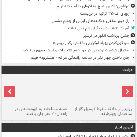
عراقچی: اکنون هیچ مذاکره‌ای با آمریکا نداریم
رویای اف-۳۵ ترکیه در بن‌بست
راز عبور مخفی جنگنده‌های ایرانی از چشم دشمن
آمریکا نتوانست؛ دیگران هم نمی توانند
جشن برداشت انگور در ترشیز
سرنگون‌کردن پهپاد اوکراینی با آتش رگبار روس‌ها
احتمال شکست اردوغان در دور دوم انتخابات ریاست جمهوری ترکیه
جان باختن چهار نفر در سانحه رانندگی مراغه - هشترود+ فیلم
حوادث
روایتی از حادثه سقوط کپسول گاز از
حمله مسلحانه به قهوه‌خانه‌ای در
عا
ساختمان چهارطبقه
زاهدان؛ ۲ نفر جان باختند
دس
آخرین اخبار
عکس/ قرارداد جواد نکونام با تراکتور امضا شد