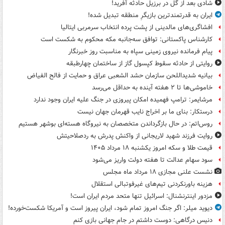
شادی بعد از گل در برزیل حادثه آفرید!
ایران به قدرتمندترین بازیگرِ منطقه تبدیل شده!
افشاگری‌های مالدینی از پشت پرده انتخاب سرمربی ایتالیا
کارشناس پاکستانی: توافق سه‌جانبه مکه محکوم به شکست است
پیام فرمانده نیروی زمینی سپاه به مناسبت روز خبرنگار
روایتی از حادثه سقوط کپسول گاز از ساختمان چهارطبقه
بیانیه شدیداللحن سازمان حشد الشعبی عراق و حمایت از فالح الفیاض
خاموشی‌ها تا ۲ هفته آینده به حداقل می‌رسد
مرشایمر: ترامپ فهمیده امکان پیروزی در جنگ علیه ایران وجود ندارد
درستکار: بنای ما بر اخراج نایب قهرمان جهان نیست
روس‌اتم: در حال بازگرداندن متخصصان به نیروگاه هسته‌ای بوشهر هستیم
روایت فرزند شهید لاریجانی از واکنش پدرش به ردصلاحیتش
قیمت طلا و سکه امروز یکشنبه ۱۸ مرداد ۱۴۰۵
سود سهام عدالت تا هفته دولت واریز می‌شود
نشست علنی مجازی ۱۸ مرداد ماه مجلس
هزینه باورنکردنی تیم‌های غیرفوتبالی استقلال
مزدور اینترنشنال: اسرائیل تنها متحد مردم ایران است!
دیوید میلر: اگر جنگ امروز تمام شود، ایران پیروز است و آمریکا شکست‌خورده!
دنیس درگاهی: دوست داشتم در جام جهانی بازی کنم