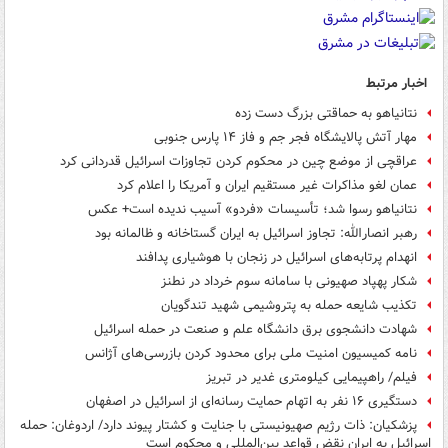
اخبار مرتبط
نتانیاهو به حماقتی بزرگ دست زده
مهار آتش پالایشگاه فجر جم و فاز ۱۴ پارس جنوبی
عراقچی از موضع چین در محکوم کردن تجاوزات اسرائیل قدردانی کرد
عمان لغو مذاکرات غیر مستقیم ایران و آمریکا را اعلام کرد
نتانیاهو رسوا شد؛ تأسیسات «فردو» آسیب ندیده است+ عکس
رهبر انصارالله: تجاوز اسرائیل به ایران گستاخانه و ظالمانه بود
انهدام پرتابه‌های اسرائیل در زنجان با هوشیاری پدافند
شکار پهپاد صهیونی با سامانه سوم خرداد در نطنز
تکذیب شایعه حمله به پتروشیمی شهید تندگویان
شهادت دانشجوی برق دانشگاه علم و صنعت در حمله اسرائیل
نامه کمیسیون امنیت ملی برای محدود کردن بازرسی‌های آژانس
فیلم/ راهپیمایی کیلومتری غدیر در تبریز
دستگیری ۱۶ نفر به اتهام حمایت رسانه‌ای از اسرائیل در اصفهان
پزشکیان: ذات رژیم صهیونیستی با جنایت و کشتار پیوند دارد/ اردوغان: حمله
اسرائیل به ایران نقض قواعد بین‌المللی و محکوم است