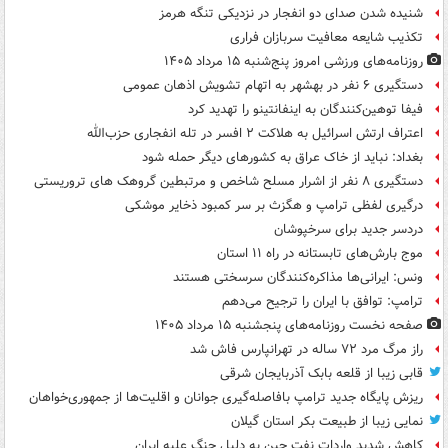
شنیده شدن صدای دو انفجار در نزدیکی تنگه هرمز
تکذیب شایعه معافیت سربازان فراری
روزنامه‌های ورزشی امروز پنج‌شنبه ۱۵ مرداد ۱۴۰۵
دستگیری ۶ نفر در بهشهر به اتهام تشویش اذهان عمومی
فیفا توهین‌کنندگان به اینفانتینو را تهدید کرد
اعتراف ارتش اسرائیل به هلاکت ۲ افسر در تله انفجاری حزب‌الله
بغداد: نباید از خاک عراق به کشورهای دیگر حمله شود
دستگیری ۸ نفر از اشرار مسلح شاخص و مرتبطین گروهک های تروریستی
درگیری لفظی ترامپ و هگزث بر سر کمبود ذخایر موشکی
دردسر جدید برای سرخپوشان
موج بارش‌های تابستانه در راه ۱۱ استان
ونس: ایرانی‌ها مذاکره‌کنندگان سرسختی هستند
ترامپ: توافق با ایران را ترجیح می‌دهم
صفحه نخست روزنامه‌های پنجشنبه ۱۵ مرداد ۱۴۰۵
راز مرگ مرد ۷۲ ساله در تهرانپارس فاش شد
قابی زیبا از قلعه بابک آذربایجان شرقی
ریزش پایگاه جدید ترامپ بافاصله‌گیری جوانان و اقلیت‌ها از جمهوری‌خواهان
نمایی زیبا از طبیعت بکر استان گیلان
کاهش شدید واردات نفت چین به دلیل جنگ علیه ایران