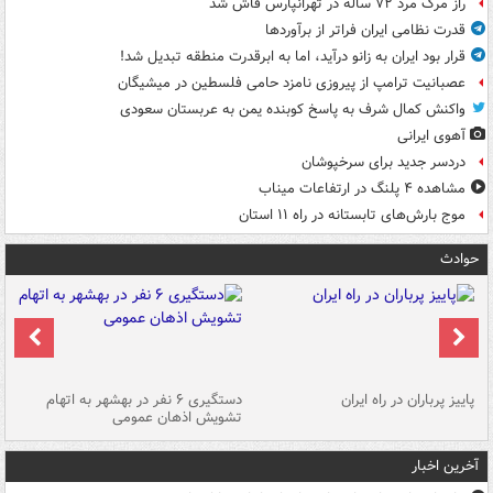
راز مرگ مرد ۷۲ ساله در تهرانپارس فاش شد
قدرت نظامی ایران فراتر از برآوردها
قرار بود ایران به زانو درآید، اما به ابرقدرت منطقه تبدیل شد!
عصبانیت ترامپ از پیروزی نامزد حامی فلسطین در میشیگان
واکنش کمال شرف به پاسخ کوبنده یمن به عربستان سعودی
آهوی ایرانی
دردسر جدید برای سرخپوشان
مشاهده ۴ پلنگ در ارتفاعات میناب
موج بارش‌های تابستانه در راه ۱۱ استان
حوادث
ن
پاییز پرباران در راه ایران
دستگیری ۶ نفر در بهشهر به اتهام
تشویش اذهان عمومی
اس
آخرین اخبار