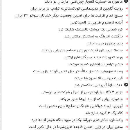
ماهواره‌ها خسارت انفجار جبل‌علی امارت را لو دادند
روایت گاردین از «دیپلماسی کودکستانی» ترامپ در برابر ایران
بسیج تمام ظرفیت‌ها برای تعیین وضعیت دیگر خلبانان سوخو ۲۴ ایران
آینده نامعلوم طارمی در المپیاکوس
کره شمالی یک موشک بالستیک شلیک کرد
بازگشت اندونگ به استقلال منتفی شد
پاییز پرباران در راه ایران
صنعا: عربستان قدرت دور زدن محاصره دریایی را ندارد
ورود تجهیزات جدید به یگان‌های ارتش
خشم ترامپ از افشای کمبود موشک
رسانه صهیونیست: حزب الله در حال تغییر قواعد بازی است
قیمت جهانی طلا امروز ۱۵ مرداد
۸۰۰ سازۀ آمریکایی خاکستر شد
تهاتر ۱۶۷۳ میلیارد تومان از اموال شرکت‌های تراستی
ماهواره ایرانی که از سد ابرها عبور می‌کند
آجورلو: ایجاد دوقطبی «جنگ و صلح‌» بازی دشمن است
کالابرگ ۳ گروه شارژ شد
پاکستان: تلاش‌های دیپلماتیک در مورد تنگه هرمز ادامه دارد
سفیر ایران در ژاپن: همان فاجعه هیروشیما در حال تکرار است