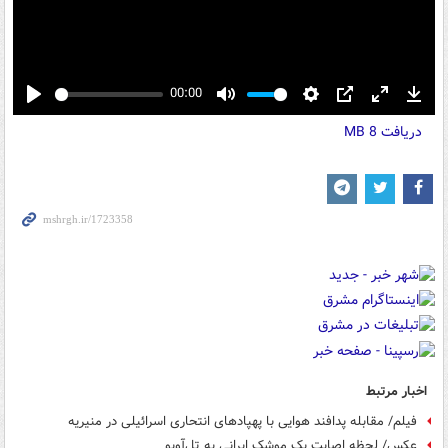
00:00
Play
Mute
Settings
PIP
Enter
Down
دریافت
8 MB
fullscreen
اخبار مرتبط
فیلم/ مقابله پدافند هوایی با پهپادهای انتحاری اسرائیلی در منیریه
عکس/ لحظه اصابت یک موشک ایرانی به تل‌آویو