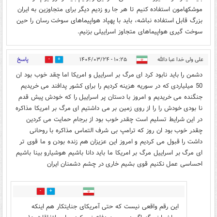
موشکهامون استفاده کنیم تا هر جا رو زدیم دیگر برای متجاوزین به ایران
بزرگ قابل استفاده نباشه، باید با پهپاد هواپیماهای سوخت رسان را حین
سوخت گیری هواپیماهای متجاوز اسراییلی بزنیم.
پاسخ
علی ولی خدا عبا دالله
۱۰:۲۵ - ۱۴۰۴/۰۳/۲۴
0
1
دشمن را باید نابود کرد ای مرگ بر اسراییل و امریکا اما چقد خوب بود ان
50 میلیاردی که در سوریه هزینه کردیم را برای کشور پدافند می خریدیم
جنگنده می خریدیم و امروز با دستان پر اسراییل را که خودش پیش قدم
نا بودی خودش را را از روی زمین بر می داشتیم ای مرگ بر امریکا مذاکره
در این شرایط تسلیم است چقدر خوب بود از برجام حمایت می کردین
چقدر خوب بود ان روز که ترامپ بی شرف التماس مذاکره با روحانی
داشت را قبول می کردیم و امروز این عزیزان هم زنده بودن و ما قوی تر
ای مرگ بر اسراییل مرگ بر امریکا ما باید دانا باشیم هوشیارو بینا باشیم
احساسی عمل نکنیم قوی بشیم خاری در چشم دشمنان ایران
0
0
این رقم واقعی نیست که حتی آمریکای جنایتکار هم اینکه