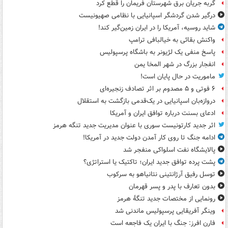
گربه جریان برق شهرستان فریمان را قطع کرد
درگیر شدن گردشگر اسپانیایی با نظامی صهیونیست
شاید روسیه، آمریکا را در ایران زمین‌گیر کند!
واکنش بقائی به خیالبافی ترامپ
پاسخ منفی یک لژیونر به باشگاه پرسپولیس
انفجار بزرگ در شهر المخا یمن
ماموریت در حال پایان است!
۶ فوتی و ۵ مصدوم بر اثر تصادف زنجیره‌ای
دروازه‌بان اسپانیایی در یک‌قدمی بازگشت به استقلال
ادعای بسنت درباره توافق ایران و آمریکا
اثر جدید کارتونیست سوری با عنوان مدیریت جدید تنگه هرمز
ادامه جنگ تا روی کار آمدن دولت جدید در آمریکا!
پالایشگاه نفت اسلواکی منفجر شد
پشت پرده توافق جدید ایران؛ تاکتیک یا استراتژی؟
توسل رفیق آرژانتینی نتانیاهو به سرکوب
بدون تعارف با پدر و پسر قهرمان
رونمایی از مختصات جدید تنگۀ هرمز
وینگر آفریقایی پرسپولیس ماندنی شد
فارن افرز: جنگ با ایران یک فاجعه است