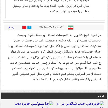
مبلغ را نمیگه اگر در سوریه دفاع نمی‌کردیم این اتفاقات ۱۰
سال قبل در ایران اتفاق افتاده بود. ما پدافند و سایر وسایل
دفاعی را خودمان تولید میکنیم
پاسخ
۱۵:۰۳ - ۱۴۰۴/۰۳/۲۴
0
0
در تاریخ هیچ کشوری به تاسیسات هسته ای حمله نکرده وحرمت
تاسیسات هسته ای را نگه داشته و همچنین اسرائیل خبیث در حین
مذاکرات هسته ای دیپلماسی را لگد مال کرده وبه تاسیسات هسته ای ما
حمله خودسرانه کرده واسرائیل چنین غلطی کرد وحرمت ما ونیروگاههای
هسته ای را شکست ومقامات نظامی و کودکان وزنان ما را کشت به علی
ع شیر خدا قسم می خوریم ما به اتنتقام چنین جنایت وشکستن حرمت
ماشیعیان تا اسرائیل را نابود وریشه کن نکنیم از پا نخواهیم نشست و
دست از سر اسرائیل برنخواهیم داشت واکنون مثل شیر عصبانی گلوی
اسرائیل را گرفته وانقدر فشار خواهیم داد تا خفه شود.
خودرو