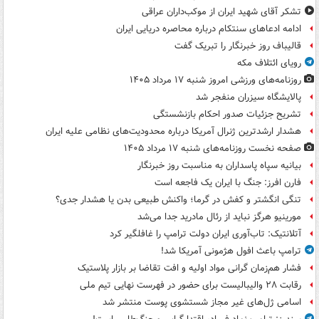
تشکر آقای شهید ایران از موکب‌داران عراقی
ادامه ادعاهای سنتکام درباره محاصره دریایی ایران
قالیباف روز خبرنگار را تبریک گفت
رویای ائتلاف مکه
روزنامه‌های ورزشی امروز ‌شنبه ۱۷ مرداد ۱۴۰۵
پالایشگاه سیزران منفجر شد
تشریح جزئیات صدور احکام بازنشستگی
هشدار ارشدترین ژنرال آمریکا درباره محدودیت‌های نظامی علیه ایران
صفحه نخست روزنامه‌های شنبه ۱۷ مرداد ۱۴۰۵
بیانیه سپاه پاسداران به مناسبت روز خبرنگار
فارن افرز: جنگ با ایران یک فاجعه است
تنگی انگشتر و کفش در گرما؛ واکنش طبیعی بدن یا هشدار جدی؟
مورینیو هرگز نباید از رئال مادرید جدا می‌شد
آتلانتیک: تاب‌آوری ایران دولت ترامپ را غافلگیر کرد
ترامپ باعث افول هژمونی آمریکا شد!
فشار هم‌زمان گرانی مواد اولیه و افت تقاضا بر بازار پلاستیک
رقابت ۲۸ والیبالیست برای حضور در فهرست نهایی تیم ملی
اسامی ژل‌های غیر مجاز شستشوی پوست منتشر شد