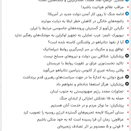
سندرز: ترامپ نماد فساد، اقتدارگرایی و جنگ‌طلبی است!
مراقب علائم هپاتیت باشید!
ادامه جنگ تا روی کار آمدن دولت جدید در آمریکا!
باغچه‌های خانگی در کاهش خطر ابتلا به دیابت موثرند
نگرانی تل‌آویو از گسترش پرونده‌های جاسوسی مرتبط با ایران
نیویورک تایمز: غرب تمایلی به تجهیز اوکراین به موشک‌های رهگیر ندارد
آیا از نفوذ نتانیاهو در واشنگتن کاسته شده است؟
توافق پرو و مکزیک بر سر ازسرگیری روابط دیپلماتیک
پزشکیان: شکافی بین دولت و نیروهای مسلح نیست
تاکید نخست‌وزیر عراق بر تقویت روابط با عربستان
وقتی رسانه عبری از کابوس بنیامین نتانیاهو می‌گوید
هیچ دولتی به اندازۀ ما در جهت سیاست‌های رهبری قدم برنداشت
پزشکیان: هرگز استعفا نداده‌ام و نخواهم داد
تجاوزات مجدد رژیم صهیونیستی به جنوب لبنان
حمله به ۱۵ نفتکش‌ اماراتی از ابتدای جنگ
پزشکیان: ما نوکر مردم و در خدمت آنان هستیم
سنای آمریکا لایحه تحریم‌های گسترده انرژی روسیه را تصویب کرد
عراقچی: زمان آن فرا رسیده است که به خود متکی باشیم
۶ فوتی و ۵ مصدوم بر اثر تصادف زنجیره‌ای