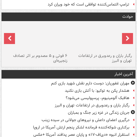
ترامپ التماس‌کننده توافقی است که خود ویران کرد
حوادث
رگبار باران و رعدوبرق در ارتفاعات
۶ فوتی و ۵ مصدوم بر اثر تصادف
گر
تهران و البرز
زنجیره‌ای
قط
آخرین اخبار
مهران غفوریان: دوست دارم نقش شهید بازی کنم
هشدار پکن به توکیو: با آتش بازی نکنید
هافبک آلومینیوم، پرسپولیسی می‌شود؟
رگبار باران و رعدوبرق در ارتفاعات تهران و البرز
جریان زندگی در غزه زیر جنگ و بمباران
درگیری اعضای داعش و نیروهای جولانی در سیده زینب
برکناری شوکه‌کننده فرمانده لشکر پنجم ارتش آمریکا در اروپا
استقرار انبوه «دی‌اف‑۱۷» و پایان عصر پدافند آمریکا +عکس