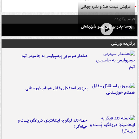
افزایش قیمت طلا و نقره جهانی
فیلم برگزیده
بوسه‌ پدر بر پای پسر شهیدش
برگزیده ورزشی
هشدار سرمربی پرسپولیس به جاسوس تیم
پیروزی استقلال مقابل همنام خوزستانی
حمله تند فیگو به اینفانتینو: دروغگو، پَست‌ و
حیله‌گر!